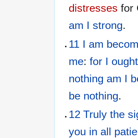
distresses
for 
am
I strong
.
11
I am beco
me
:
for
I
ough
nothing
am I b
be
nothing
.
12
Truly
the
s
you
in
all
pati