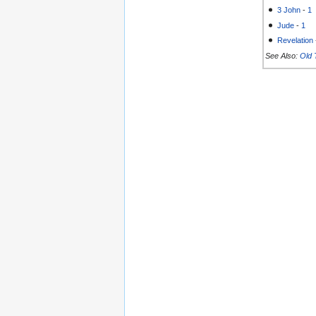
3 John
-
1
Jude
-
1
Revelation
See Also:
Old 