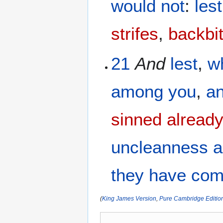
would
not
:
lest
strifes
,
backbi
21
And
lest
,
w
among
you
,
a
sinned already
uncleanness
a
they have com
(
King James Version
,
Pure Cambridge Editio