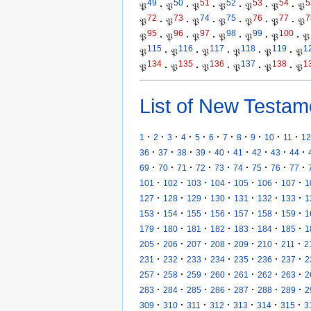
49
50
51
52
53
54
5
𝔓
·
𝔓
·
𝔓
·
𝔓
·
𝔓
·
𝔓
·
𝔓
72
73
74
75
76
77
7
𝔓
·
𝔓
·
𝔓
·
𝔓
·
𝔓
·
𝔓
·
𝔓
95
96
97
98
99
100
𝔓
·
𝔓
·
𝔓
·
𝔓
·
𝔓
·
𝔓
·
𝔓
115
116
117
118
119
1
𝔓
·
𝔓
·
𝔓
·
𝔓
·
𝔓
·
𝔓
134
135
136
137
138
1
𝔓
·
𝔓
·
𝔓
·
𝔓
·
𝔓
·
𝔓
List of New Testam
·
·
·
·
·
·
·
·
·
·
·
1
2
3
4
5
6
7
8
9
10
11
12
·
·
·
·
·
·
·
·
·
36
37
38
39
40
41
42
43
44
·
·
·
·
·
·
·
·
·
69
70
71
72
73
74
75
76
77
·
·
·
·
·
·
·
101
102
103
104
105
106
107
1
·
·
·
·
·
·
·
127
128
129
130
131
132
133
1
·
·
·
·
·
·
·
153
154
155
156
157
158
159
1
·
·
·
·
·
·
·
179
180
181
182
183
184
185
1
·
·
·
·
·
·
·
205
206
207
208
209
210
211
2
·
·
·
·
·
·
·
231
232
233
234
235
236
237
2
·
·
·
·
·
·
·
257
258
259
260
261
262
263
2
·
·
·
·
·
·
·
283
284
285
286
287
288
289
2
·
·
·
·
·
·
·
309
310
311
312
313
314
315
3