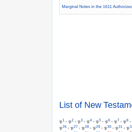
Marginal Notes in the 1611 Authorize
List of New Testam
1
2
3
4
5
6
7
8
𝔓
·
𝔓
·
𝔓
·
𝔓
·
𝔓
·
𝔓
·
𝔓
·
𝔓
·
26
27
28
29
30
31
3
𝔓
·
𝔓
·
𝔓
·
𝔓
·
𝔓
·
𝔓
·
𝔓