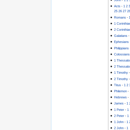
John
-
1
2
Acts
-
1
2
25
26
27
2
Romans
-
1 Corinthia
2 Corinthia
Galatians
Ephesians
Philippians
Colossians
1 Thessalo
2 Thessalo
1 Timothy
2 Timothy
Titus
-
1
2
Philemon
-
Hebrews
-
James
-
1
1 Peter
-
1
2 Peter
-
1
1 John
-
1
2 John
-
1