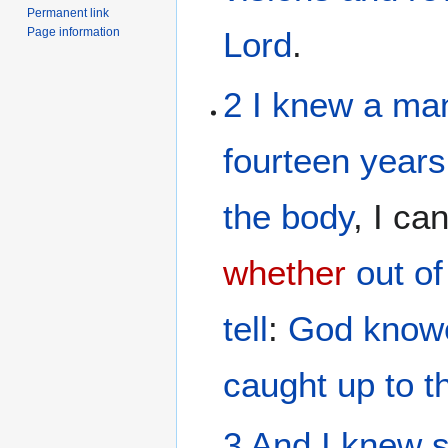
Permanent link
Page information
Lord
.
2
I knew
a ma
fourteen
years
the body
, I ca
whether
out
of
tell
:
God
know
caught up
to
t
3
And
I knew