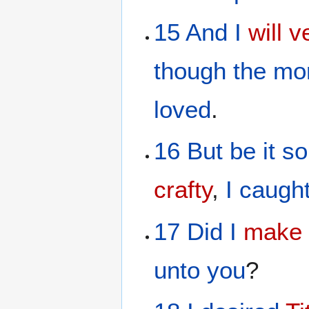
15
And
I
will v
though
the mo
loved
.
16
But
be it so
crafty
,
I caugh
17
Did
I
make 
unto
you
?