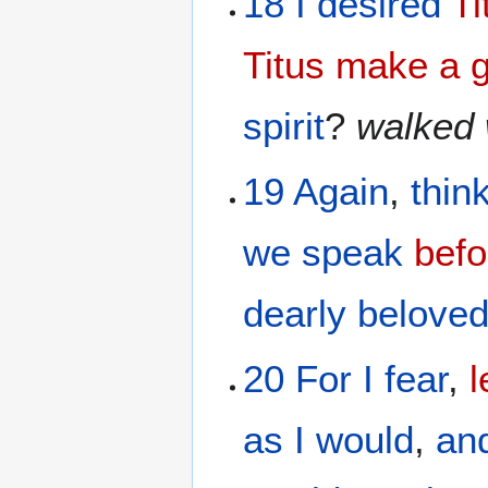
18
I desired
Ti
Titus
make a g
spirit
?
walked
19
Again
,
thin
we speak
befo
dearly belove
20
For
I fear
,
l
as I would
,
an