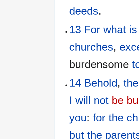
deeds
.
13
For
what
is
churches
,
exc
burdensome
t
14
Behold
,
the
I will not
be b
you
:
for
the
ch
but
the
parent