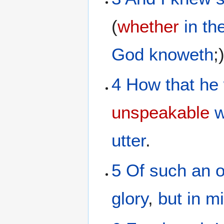
(
whether
in
th
God
knoweth
;
4
How that
he
unspeakable
w
utter
.
5
Of
such an 
glory
,
but
in
m