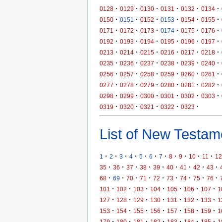
·
·
·
·
·
·
0128
0129
0130
0131
0132
0134
·
·
·
·
·
·
0150
0151
0152
0153
0154
0155
·
·
·
·
·
·
0171
0172
0173
0174
0175
0176
·
·
·
·
·
·
0192
0193
0194
0195
0196
0197
·
·
·
·
·
·
0213
0214
0215
0216
0217
0218
·
·
·
·
·
·
0235
0236
0237
0238
0239
0240
·
·
·
·
·
·
0256
0257
0258
0259
0260
0261
·
·
·
·
·
·
0277
0278
0279
0280
0281
0282
·
·
·
·
·
·
0298
0299
0300
0301
0302
0303
·
·
·
·
·
0319
0320
0321
0322
0323
List of New Testame
·
·
·
·
·
·
·
·
·
·
·
1
2
3
4
5
6
7
8
9
10
11
12
·
·
·
·
·
·
·
·
·
35
36
37
38
39
40
41
42
43
·
·
·
·
·
·
·
·
·
68
69
70
71
72
73
74
75
76
·
·
·
·
·
·
·
101
102
103
104
105
106
107
1
·
·
·
·
·
·
·
127
128
129
130
131
132
133
1
·
·
·
·
·
·
·
153
154
155
156
157
158
159
1
·
·
·
·
·
·
·
179
180
181
182
183
184
185
1