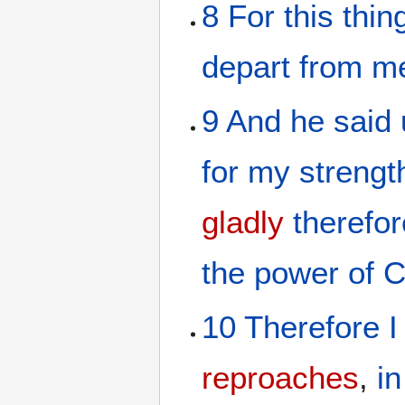
8
For
this thin
depart
from
m
9
And
he said
for
my
strengt
gladly
therefor
the
power
of C
10
Therefore
I
reproaches
,
in