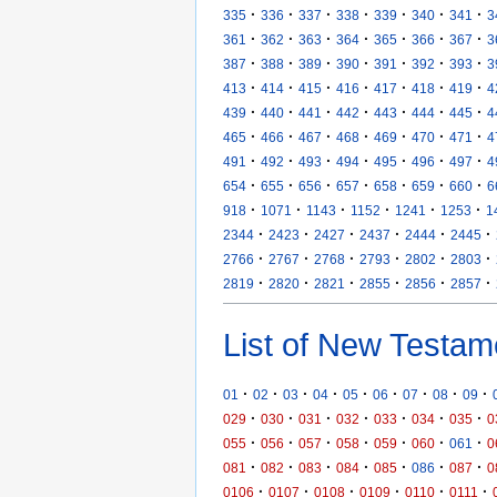
·
·
·
·
·
·
·
335
336
337
338
339
340
341
3
·
·
·
·
·
·
·
361
362
363
364
365
366
367
3
·
·
·
·
·
·
·
387
388
389
390
391
392
393
3
·
·
·
·
·
·
·
413
414
415
416
417
418
419
4
·
·
·
·
·
·
·
439
440
441
442
443
444
445
4
·
·
·
·
·
·
·
465
466
467
468
469
470
471
4
·
·
·
·
·
·
·
491
492
493
494
495
496
497
4
·
·
·
·
·
·
·
654
655
656
657
658
659
660
6
·
·
·
·
·
·
918
1071
1143
1152
1241
1253
1
·
·
·
·
·
·
2344
2423
2427
2437
2444
2445
·
·
·
·
·
·
2766
2767
2768
2793
2802
2803
·
·
·
·
·
·
2819
2820
2821
2855
2856
2857
List of New Testam
·
·
·
·
·
·
·
·
·
01
02
03
04
05
06
07
08
09
·
·
·
·
·
·
·
029
030
031
032
033
034
035
0
·
·
·
·
·
·
·
055
056
057
058
059
060
061
0
·
·
·
·
·
·
·
081
082
083
084
085
086
087
0
·
·
·
·
·
·
0106
0107
0108
0109
0110
0111