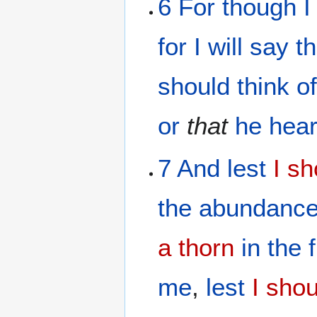
6
For
though
I
for
I will say
th
should think
o
or
that
he hear
7
And
lest
I s
the
abundanc
a thorn
in the
me
,
lest
I sho