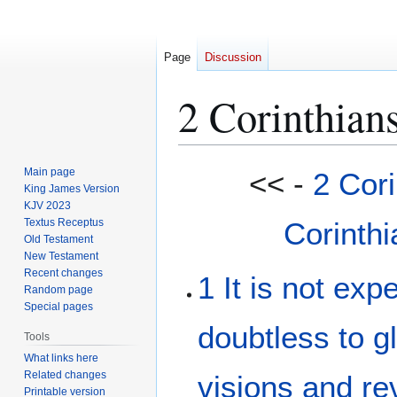
Page
Discussion
2 Corinthian
Jump
Jump
Main page
<< -
2 Cori
to
to
King James Version
KJV 2023
navigation
search
Textus Receptus
Corinthi
Old Testament
New Testament
Recent changes
1
It is
not
expe
Random page
Special pages
doubtless
to g
Tools
What links here
Related changes
visions
and
re
Printable version