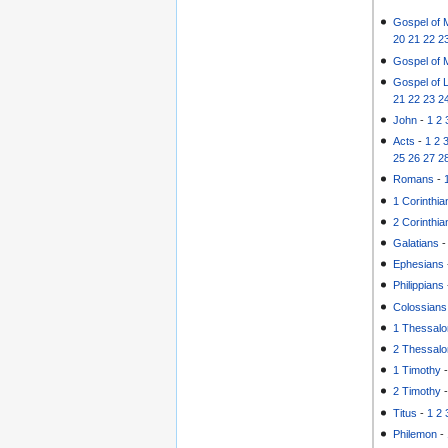
Gospel of 
20
21
22
2
Gospel of 
Gospel of 
21
22
23
2
John
-
1
2
Acts
-
1
2
25
26
27
2
Romans
-
1 Corinthia
2 Corinthia
Galatians
Ephesians
Philippians
Colossians
1 Thessalo
2 Thessalo
1 Timothy
2 Timothy
Titus
-
1
2
Philemon
-