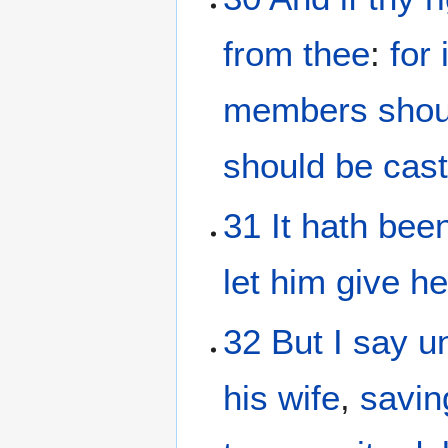
from
thee
:
for
members
shou
should be cas
31
It
hath been
let him give
he
32
But
I
say
u
his
wife
,
savin