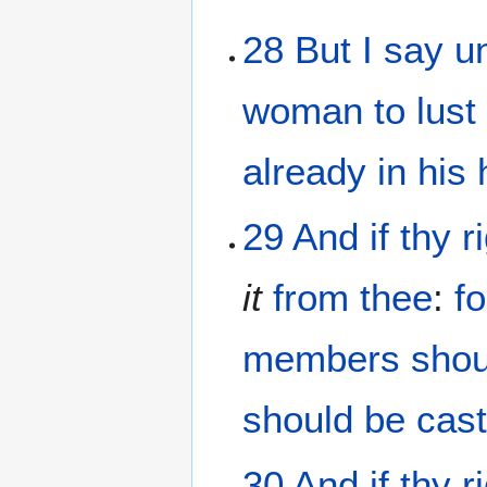
28
But
I
say
u
woman
to lust
already
in
his
29
And
if
thy
r
it
from
thee
:
fo
members
shou
should be cas
30
And
if
thy
r