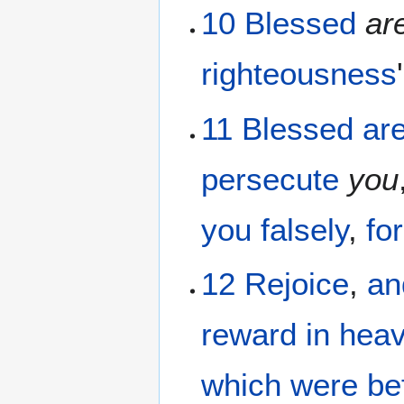
10
Blessed
ar
righteousness
11
Blessed
ar
persecute
you
you
falsely
,
for
12
Rejoice
,
an
reward
in
hea
which
were be