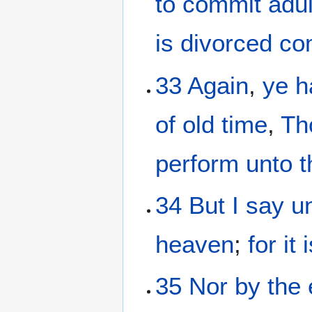
to commit adul
is divorced
co
33
Again
,
ye h
of old time
,
Th
perform
unto t
34
But
I
say
u
heaven
;
for
it 
35
Nor
by
the