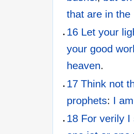
that
are in
the
16
Let your
lig
your
good
wor
heaven
.
17
Think
not
t
prophets
:
I am
18
For
verily
I