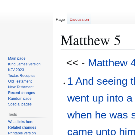
Page
Discussion
Matthew 5
Jump
Jump
Main page
<< -
Matthew 
to
to
King James Version
KJV 2023
navigation
search
Textus Receptus
1
And
seeing
Old Testament
New Testament
Recent changes
went up
into
a
Random page
Special pages
when he
was 
Tools
What links here
Related changes
came unto
hi
Printable version