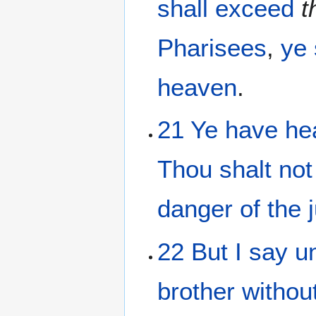
shall exceed
t
Pharisees
,
ye 
heaven
.
21
Ye have he
Thou shalt not
danger
of the
22
But
I
say
u
brother
withou