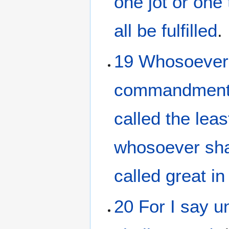
one
jot
or
one
all
be fulfilled
.
19
Whosoever
commandmen
called
the leas
whosoever
sha
called
great
in
20
For
I say
u