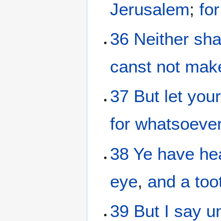
Jerusalem
;
for
36
Neither
sha
canst
not
mak
37
But
let you
for
whatsoever
38
Ye have he
eye
,
and
a too
39
But
I
say
u