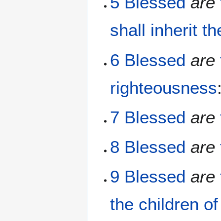
5
Blessed
are
shall inherit
th
6
Blessed
are
righteousness
7
Blessed
are
8
Blessed
are
9
Blessed
are
the children
o