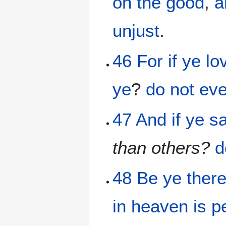
on the good
,
a
unjust
.
46
For
if
ye lo
ye
?
do
not
ev
47
And
if
ye sa
than others?
d
48
Be
ye
there
in
heaven
is
p