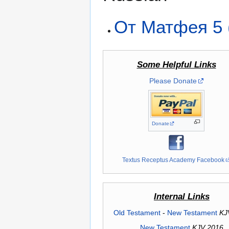
От Матфея 5
Some Helpful Links
Please Donate
Donate
Textus Receptus Academy Facebook
Internal Links
Old Testament
-
New Testament
KJ
New Testament
KJV 2016