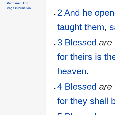
Permanent link
Page information
2
And
he open
taught
them
,
s
3
Blessed
are
for
theirs
is
th
heaven
.
4
Blessed
are
for
they
shall 