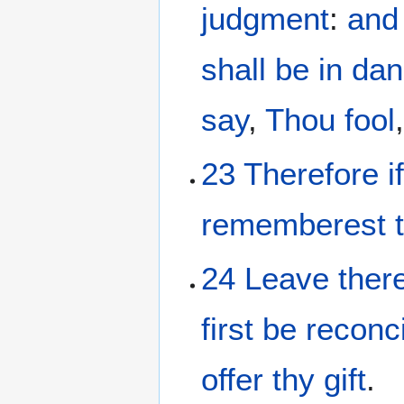
judgment
:
and
shall be
in da
say
,
Thou fool
23
Therefore
i
rememberest
24
Leave
ther
first
be reconc
offer
thy
gift
.