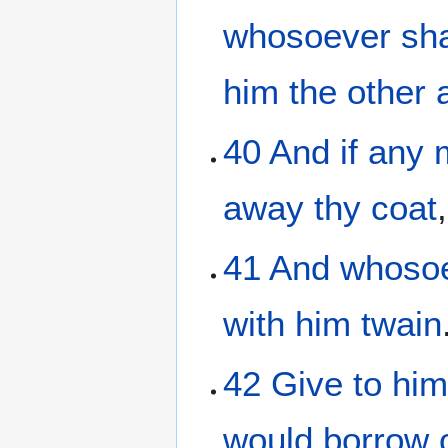
whosoever
sha
him
the
other
40
And
if any 
away
thy
coat
41
And
whoso
with
him
twain
42
Give to
him
would
borrow