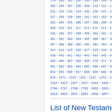
·
·
·
·
·
·
·
179
180
181
182
183
184
185
1
·
·
·
·
·
·
·
205
206
207
208
209
210
211
2
·
·
·
·
·
·
·
231
232
233
234
235
236
237
2
·
·
·
·
·
·
·
257
258
259
260
261
262
263
2
·
·
·
·
·
·
·
283
284
285
286
287
288
289
2
·
·
·
·
·
·
·
309
310
311
312
313
314
315
3
·
·
·
·
·
·
·
335
336
337
338
339
340
341
3
·
·
·
·
·
·
·
361
362
363
364
365
366
367
3
·
·
·
·
·
·
·
387
388
389
390
391
392
393
3
·
·
·
·
·
·
·
413
414
415
416
417
418
419
4
·
·
·
·
·
·
·
439
440
441
442
443
444
445
4
·
·
·
·
·
·
·
465
466
467
468
469
470
471
4
·
·
·
·
·
·
·
491
492
493
494
495
496
497
4
·
·
·
·
·
·
·
654
655
656
657
658
659
660
6
·
·
·
·
·
·
918
1071
1143
1152
1241
1253
1
·
·
·
·
·
·
2344
2423
2427
2437
2444
2445
·
·
·
·
·
·
2766
2767
2768
2793
2802
2803
·
·
·
·
·
·
2819
2820
2821
2855
2856
2857
List of New Testam