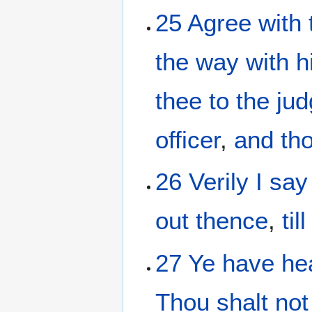
25
Agree
with 
the
way
with
h
thee
to the
jud
officer
,
and
th
26
Verily
I say
out
thence
,
till
27
Ye have he
Thou shalt not