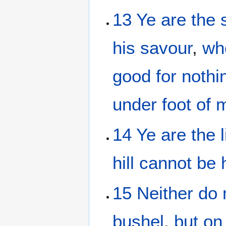
13
Ye
are
the
his savour
,
wh
good
for
nothi
under foot
of
14
Ye
are
the
hill
cannot
be 
15
Neither
do 
bushel
,
but
on