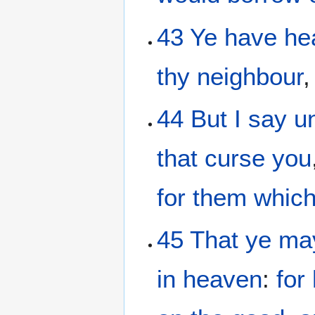
43
Ye have he
thy
neighbour
44
But
I
say
u
that curse
you
for
them which
45
That ye ma
in
heaven
:
for