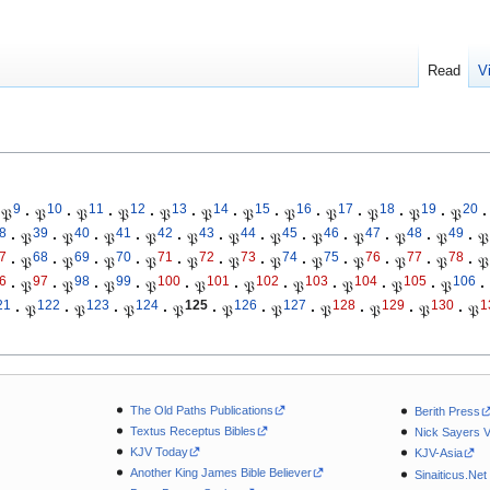
Read
V
9
10
11
12
13
14
15
16
17
18
19
20
𝔓
·
𝔓
·
𝔓
·
𝔓
·
𝔓
·
𝔓
·
𝔓
·
𝔓
·
𝔓
·
𝔓
·
𝔓
·
𝔓
·
8
39
40
41
42
43
44
45
46
47
48
49
·
𝔓
·
𝔓
·
𝔓
·
𝔓
·
𝔓
·
𝔓
·
𝔓
·
𝔓
·
𝔓
·
𝔓
·
𝔓
·
𝔓
7
68
69
70
71
72
73
74
75
76
77
78
·
𝔓
·
𝔓
·
𝔓
·
𝔓
·
𝔓
·
𝔓
·
𝔓
·
𝔓
·
𝔓
·
𝔓
·
𝔓
·
𝔓
6
97
98
99
100
101
102
103
104
105
106
·
𝔓
·
𝔓
·
𝔓
·
𝔓
·
𝔓
·
𝔓
·
𝔓
·
𝔓
·
𝔓
·
𝔓
·
21
122
123
124
125
126
127
128
129
130
1
·
𝔓
·
𝔓
·
𝔓
·
𝔓
·
𝔓
·
𝔓
·
𝔓
·
𝔓
·
𝔓
·
𝔓
The Old Paths Publications
Berith Press
Textus Receptus Bibles
Nick Sayers 
KJV Today
KJV-Asia
Another King James Bible Believer
Sinaiticus.Net