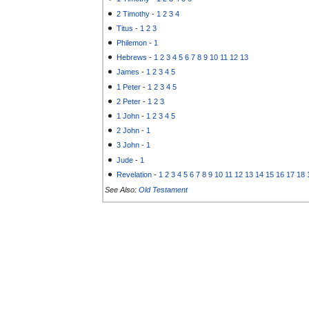
2 Timothy
-
1
2
3
4
Titus
-
1
2
3
Philemon
-
1
Hebrews
-
1
2
3
4
5
6
7
8
9
10
11
12
13
James
-
1
2
3
4
5
1 Peter
-
1
2
3
4
5
2 Peter
-
1
2
3
1 John
-
1
2
3
4
5
2 John
-
1
3 John
-
1
Jude
-
1
Revelation
-
1
2
3
4
5
6
7
8
9
10
11
12
13
14
15
16
17
18
See Also:
Old Testament