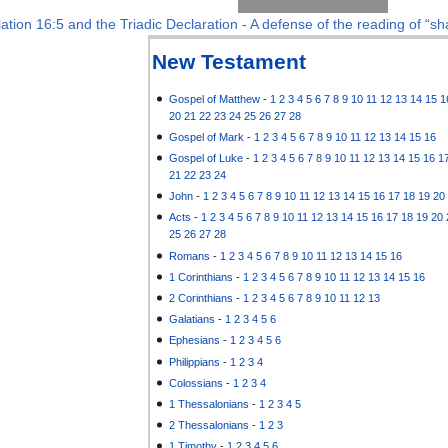
ation 16:5 and the Triadic Declaration - A defense of the reading of “sha
New Testament
Gospel of Matthew
-
1
2
3
4
5
6
7
8
9
10
11
12
13
14
15
1
20
21
22
23
24
25
26
27
28
Gospel of Mark
-
1
2
3
4
5
6
7
8
9
10
11
12
13
14
15
16
Gospel of Luke
-
1
2
3
4
5
6
7
8
9
10
11
12
13
14
15
16
1
21
22
23
24
John
-
1
2
3
4
5
6
7
8
9
10
11
12
13
14
15
16
17
18
19
20
Acts
-
1
2
3
4
5
6
7
8
9
10
11
12
13
14
15
16
17
18
19
20
25
26
27
28
Romans
-
1
2
3
4
5
6
7
8
9
10
11
12
13
14
15
16
1 Corinthians
-
1
2
3
4
5
6
7
8
9
10
11
12
13
14
15
16
2 Corinthians
-
1
2
3
4
5
6
7
8
9
10
11
12
13
Galatians
-
1
2
3
4
5
6
Ephesians
-
1
2
3
4
5
6
Philippians
-
1
2
3
4
Colossians
-
1
2
3
4
1 Thessalonians
-
1
2
3
4
5
2 Thessalonians
-
1
2
3
1 Timothy
-
1
2
3
4
5
6