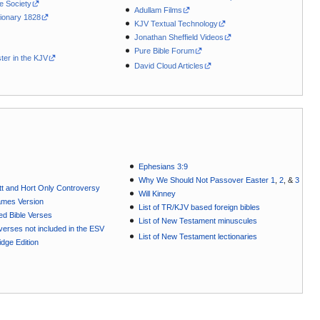
le Society
Adullam Films
ionary 1828
KJV Textual Technology
Jonathan Sheffield Videos
Pure Bible Forum
ter in the KJV
David Cloud Articles
Ephesians 3:9
Why We Should Not Passover Easter 1
,
2
, &
3
t and Hort Only Controversy
Will Kinney
ames Version
List of TR/KJV based foreign bibles
ted Bible Verses
List of New Testament minuscules
e verses not included in the ESV
List of New Testament lectionaries
dge Edition