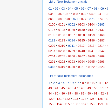
List of New Testament uncials
·
·
·
·
·
·
·
·
·
01
02
03
04
05
06
07
08
09
·
·
·
·
·
·
·
035
036
037
038
039
040
041
0
·
·
·
·
·
·
·
068
069
070
071
072
073
074
0
·
·
·
·
·
·
0100
0101
0102
0103
0104
0105
·
·
·
·
·
·
0127
0128
0129
0130
0131
0132
·
·
·
·
·
·
0155
0156
0157
0158
0159
0160
·
·
·
·
·
·
0182
0183
0184
0185
0186
0187
·
·
·
·
·
·
0209
0210
0211
0212
0213
0214
·
·
·
·
·
·
0237
0238
0239
0240
0241
0242
·
·
·
·
·
·
0264
0265
0266
0267
0268
0269
·
·
·
·
·
·
0291
0292
0293
0294
0295
0296
·
·
·
·
·
·
0318
0319
0320
0321
0322
0323
List of New Testament lectionaries
·
·
·
·
·
·
·
·
·
·
·
1
2
3
4
5
6
7
8
9
10
11
12
·
·
·
·
·
·
·
·
·
43
44
45
46
47
48
49
50
51
·
·
·
·
·
·
·
·
·
84
85
86
87
88
89
90
91
92
·
·
·
·
·
·
·
120
121
122
123
124
125
126
1
·
·
·
·
·
·
·
153
154
155
156
157
158
159
1