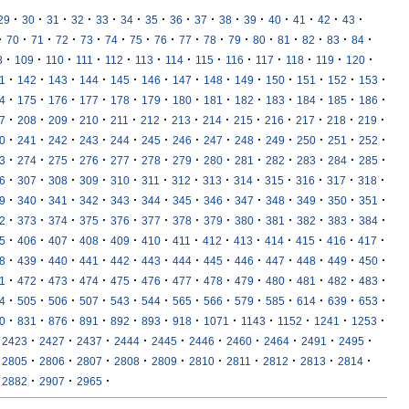
·
·
·
·
·
·
·
·
·
·
·
·
·
·
·
29
30
31
32
33
34
35
36
37
38
39
40
41
42
43
·
·
·
·
·
·
·
·
·
·
·
·
·
·
·
·
70
71
72
73
74
75
76
77
78
79
80
81
82
83
84
·
·
·
·
·
·
·
·
·
·
·
·
·
8
109
110
111
112
113
114
115
116
117
118
119
120
·
·
·
·
·
·
·
·
·
·
·
·
·
1
142
143
144
145
146
147
148
149
150
151
152
153
·
·
·
·
·
·
·
·
·
·
·
·
·
4
175
176
177
178
179
180
181
182
183
184
185
186
·
·
·
·
·
·
·
·
·
·
·
·
·
7
208
209
210
211
212
213
214
215
216
217
218
219
·
·
·
·
·
·
·
·
·
·
·
·
·
0
241
242
243
244
245
246
247
248
249
250
251
252
·
·
·
·
·
·
·
·
·
·
·
·
·
3
274
275
276
277
278
279
280
281
282
283
284
285
·
·
·
·
·
·
·
·
·
·
·
·
·
6
307
308
309
310
311
312
313
314
315
316
317
318
·
·
·
·
·
·
·
·
·
·
·
·
·
9
340
341
342
343
344
345
346
347
348
349
350
351
·
·
·
·
·
·
·
·
·
·
·
·
·
2
373
374
375
376
377
378
379
380
381
382
383
384
·
·
·
·
·
·
·
·
·
·
·
·
·
5
406
407
408
409
410
411
412
413
414
415
416
417
·
·
·
·
·
·
·
·
·
·
·
·
·
8
439
440
441
442
443
444
445
446
447
448
449
450
·
·
·
·
·
·
·
·
·
·
·
·
·
1
472
473
474
475
476
477
478
479
480
481
482
483
·
·
·
·
·
·
·
·
·
·
·
·
·
4
505
506
507
543
544
565
566
579
585
614
639
653
·
·
·
·
·
·
·
·
·
·
·
·
0
831
876
891
892
893
918
1071
1143
1152
1241
1253
·
·
·
·
·
·
·
·
·
·
2423
2427
2437
2444
2445
2446
2460
2464
2491
2495
·
·
·
·
·
·
·
·
·
·
2805
2806
2807
2808
2809
2810
2811
2812
2813
2814
·
·
·
2882
2907
2965