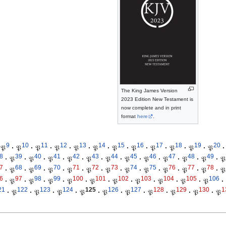
The King James Version
2023 Edition New Testament is
now complete and in print
format
here
.
9
10
11
12
13
14
15
16
17
18
19
20
𝔓
·
𝔓
·
𝔓
·
𝔓
·
𝔓
·
𝔓
·
𝔓
·
𝔓
·
𝔓
·
𝔓
·
𝔓
·
𝔓
·
8
39
40
41
42
43
44
45
46
47
48
49
·
𝔓
·
𝔓
·
𝔓
·
𝔓
·
𝔓
·
𝔓
·
𝔓
·
𝔓
·
𝔓
·
𝔓
·
𝔓
·
𝔓
7
68
69
70
71
72
73
74
75
76
77
78
·
𝔓
·
𝔓
·
𝔓
·
𝔓
·
𝔓
·
𝔓
·
𝔓
·
𝔓
·
𝔓
·
𝔓
·
𝔓
·
𝔓
6
97
98
99
100
101
102
103
104
105
106
·
𝔓
·
𝔓
·
𝔓
·
𝔓
·
𝔓
·
𝔓
·
𝔓
·
𝔓
·
𝔓
·
𝔓
·
21
122
123
124
125
126
127
128
129
130
1
·
𝔓
·
𝔓
·
𝔓
·
𝔓
·
𝔓
·
𝔓
·
𝔓
·
𝔓
·
𝔓
·
𝔓