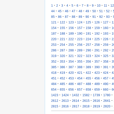
·
·
·
·
·
·
·
·
·
·
·
1
2
3
4
5
6
7
8
9
10
11
12
·
·
·
·
·
·
·
·
·
44
45
46
47
48
49
50
51
52
·
·
·
·
·
·
·
·
·
85
86
87
88
89
90
91
92
93
·
·
·
·
·
·
·
121
122
123
124
125
126
127
1
·
·
·
·
·
·
·
154
155
156
157
158
159
160
1
·
·
·
·
·
·
·
187
188
189
190
191
192
193
1
·
·
·
·
·
·
·
220
221
222
223
224
225
226
2
·
·
·
·
·
·
·
253
254
255
256
257
258
259
2
·
·
·
·
·
·
·
286
287
288
289
290
291
292
2
·
·
·
·
·
·
·
319
320
321
322
323
324
325
3
·
·
·
·
·
·
·
352
353
354
355
356
357
358
3
·
·
·
·
·
·
·
385
386
387
388
389
390
391
3
·
·
·
·
·
·
·
418
419
420
421
422
423
424
4
·
·
·
·
·
·
·
451
452
453
454
455
456
457
4
·
·
·
·
·
·
·
484
485
486
487
488
489
490
4
·
·
·
·
·
·
·
654
655
656
657
658
659
660
6
·
·
·
·
·
·
1423
1424
1432
1582
1739
1780
·
·
·
·
·
·
2612
2613
2614
2615
2616
2641
·
·
·
·
·
·
2815
2816
2817
2818
2819
2820