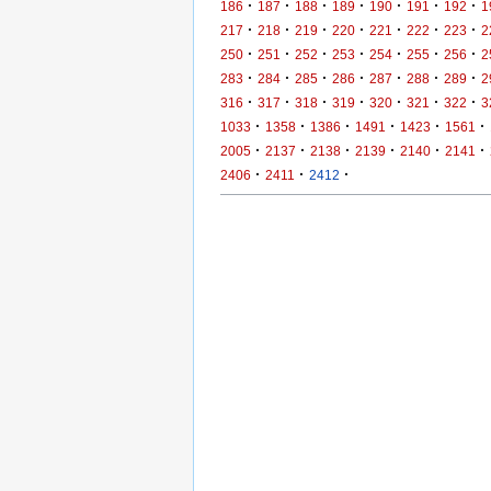
·
·
·
·
·
·
·
186
187
188
189
190
191
192
1
·
·
·
·
·
·
·
217
218
219
220
221
222
223
2
·
·
·
·
·
·
·
250
251
252
253
254
255
256
2
·
·
·
·
·
·
·
283
284
285
286
287
288
289
2
·
·
·
·
·
·
·
316
317
318
319
320
321
322
3
·
·
·
·
·
·
1033
1358
1386
1491
1423
1561
·
·
·
·
·
·
2005
2137
2138
2139
2140
2141
·
·
·
2406
2411
2412