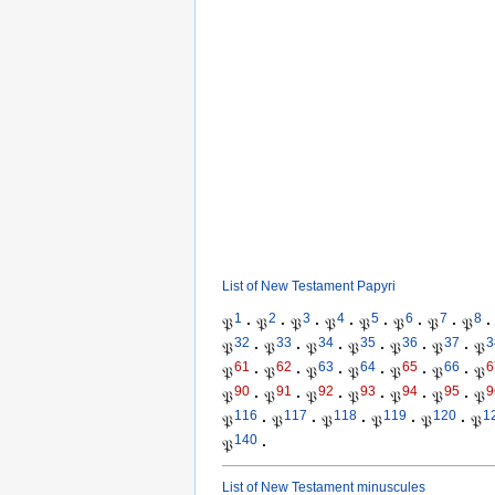
List of New Testament Papyri
1
2
3
4
5
6
7
8
𝔓
·
𝔓
·
𝔓
·
𝔓
·
𝔓
·
𝔓
·
𝔓
·
𝔓
·
32
33
34
35
36
37
3
𝔓
·
𝔓
·
𝔓
·
𝔓
·
𝔓
·
𝔓
·
𝔓
61
62
63
64
65
66
6
𝔓
·
𝔓
·
𝔓
·
𝔓
·
𝔓
·
𝔓
·
𝔓
90
91
92
93
94
95
9
𝔓
·
𝔓
·
𝔓
·
𝔓
·
𝔓
·
𝔓
·
𝔓
116
117
118
119
120
1
𝔓
·
𝔓
·
𝔓
·
𝔓
·
𝔓
·
𝔓
140
𝔓
·
List of New Testament minuscules