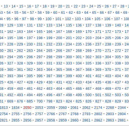
·
·
·
·
·
·
·
·
·
·
·
·
·
·
·
·
·
13
14
15
16
17
18
19
20
21
22
23
24
25
26
27
28
·
·
·
·
·
·
·
·
·
·
·
·
·
·
·
·
53
54
55
56
57
58
59
60
61
62
63
64
65
66
67
68
69
·
·
·
·
·
·
·
·
·
·
·
·
·
·
94
95
96
97
98
99
100
101
102
103
104
105
106
107
10
·
·
·
·
·
·
·
·
·
·
·
·
·
28
129
130
131
132
133
134
135
136
137
138
139
140
14
·
·
·
·
·
·
·
·
·
·
·
·
·
61
162
163
164
165
166
167
168
169
170
171
172
173
17
·
·
·
·
·
·
·
·
·
·
·
·
·
94
195
196
197
198
199
200
201
202
203
204
205
206
20
·
·
·
·
·
·
·
·
·
·
·
·
·
27
228
229
230
231
232
233
234
235
236
237
238
239
24
·
·
·
·
·
·
·
·
·
·
·
·
·
60
261
262
263
264
265
266
267
268
269
270
271
272
27
·
·
·
·
·
·
·
·
·
·
·
·
·
93
294
295
296
297
298
299
300
301
302
303
304
305
30
·
·
·
·
·
·
·
·
·
·
·
·
·
26
327
328
329
330
331
332
333
334
335
336
337
338
33
·
·
·
·
·
·
·
·
·
·
·
·
·
59
360
361
362
363
364
365
366
367
368
369
370
371
37
·
·
·
·
·
·
·
·
·
·
·
·
·
92
393
394
395
396
397
398
399
400
401
402
403
404
40
·
·
·
·
·
·
·
·
·
·
·
·
·
25
426
427
428
429
430
431
432
433
434
435
436
437
43
·
·
·
·
·
·
·
·
·
·
·
·
·
58
459
460
461
462
463
464
465
466
467
468
469
470
47
·
·
·
·
·
·
·
·
·
·
·
·
·
91
492
493
494
495
496
497
498
499
500
501
502
503
50
·
·
·
·
·
·
·
·
·
·
·
·
·
61
669
676
685
700
798
823
824
825
826
827
828
829
83
·
·
·
·
·
·
·
·
·
·
·
1813
1834
2050
2053
2059
2060
2061
2062
2174
2268
2344
·
·
·
·
·
·
·
·
·
·
·
2754
2755
2756
2757
2766
2767
2768
2793
2802
2803
2804
·
·
·
·
·
·
·
·
·
·
·
2821
2855
2856
2857
2858
2859
2860
2861
2862
2863
2881