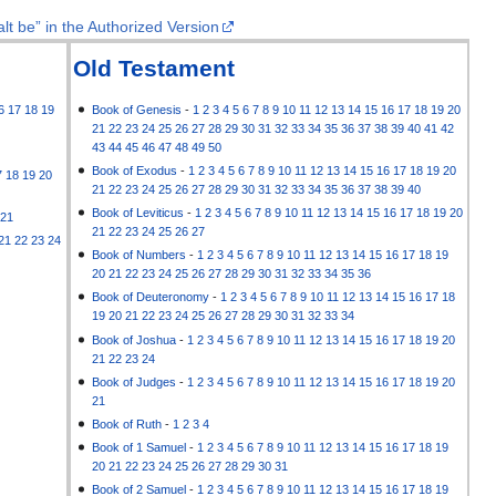
lt be” in the Authorized Version
Old Testament
6
17
18
19
Book of Genesis
-
1
2
3
4
5
6
7
8
9
10
11
12
13
14
15
16
17
18
19
20
21
22
23
24
25
26
27
28
29
30
31
32
33
34
35
36
37
38
39
40
41
42
43
44
45
46
47
48
49
50
Book of Exodus
-
1
2
3
4
5
6
7
8
9
10
11
12
13
14
15
16
17
18
19
20
7
18
19
20
21
22
23
24
25
26
27
28
29
30
31
32
33
34
35
36
37
38
39
40
Book of Leviticus
-
1
2
3
4
5
6
7
8
9
10
11
12
13
14
15
16
17
18
19
20
21
21
22
23
24
25
26
27
21
22
23
24
Book of Numbers
-
1
2
3
4
5
6
7
8
9
10
11
12
13
14
15
16
17
18
19
20
21
22
23
24
25
26
27
28
29
30
31
32
33
34
35
36
Book of Deuteronomy
-
1
2
3
4
5
6
7
8
9
10
11
12
13
14
15
16
17
18
19
20
21
22
23
24
25
26
27
28
29
30
31
32
33
34
Book of Joshua
-
1
2
3
4
5
6
7
8
9
10
11
12
13
14
15
16
17
18
19
20
21
22
23
24
Book of Judges
-
1
2
3
4
5
6
7
8
9
10
11
12
13
14
15
16
17
18
19
20
21
Book of Ruth
-
1
2
3
4
Book of 1 Samuel
-
1
2
3
4
5
6
7
8
9
10
11
12
13
14
15
16
17
18
19
20
21
22
23
24
25
26
27
28
29
30
31
Book of 2 Samuel
-
1
2
3
4
5
6
7
8
9
10
11
12
13
14
15
16
17
18
19