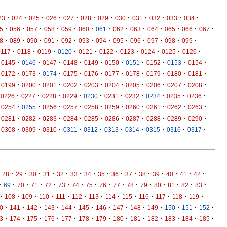
·
·
·
·
·
·
·
·
·
·
·
·
23
024
025
026
027
028
029
030
031
032
033
034
·
·
·
·
·
·
·
·
·
·
·
·
·
5
056
057
058
059
060
061
062
063
064
065
066
067
·
·
·
·
·
·
·
·
·
·
·
·
8
089
090
091
092
093
094
095
096
097
098
099
·
·
·
·
·
·
·
·
·
·
0117
0118
0119
0120
0121
0122
0123
0124
0125
0126
·
·
·
·
·
·
·
·
·
·
0145
0146
0147
0148
0149
0150
0151
0152
0153
0154
·
·
·
·
·
·
·
·
·
·
0172
0173
0174
0175
0176
0177
0178
0179
0180
0181
·
·
·
·
·
·
·
·
·
·
0199
0200
0201
0202
0203
0204
0205
0206
0207
0208
·
·
·
·
·
·
·
·
·
·
0226
0227
0228
0229
0230
0231
0232
0234
0235
0236
·
·
·
·
·
·
·
·
·
·
0254
0255
0256
0257
0258
0259
0260
0261
0262
0263
·
·
·
·
·
·
·
·
·
·
0281
0282
0283
0284
0285
0286
0287
0288
0289
0290
·
·
·
·
·
·
·
·
·
·
0308
0309
0310
0311
0312
0313
0314
0315
0316
0317
·
·
·
·
·
·
·
·
·
·
·
·
·
·
·
28
29
30
31
32
33
34
35
36
37
38
39
40
41
42
·
·
·
·
·
·
·
·
·
·
·
·
·
·
·
·
69
70
71
72
73
74
75
76
77
78
79
80
81
82
83
·
·
·
·
·
·
·
·
·
·
·
·
·
108
109
110
111
112
113
114
115
116
117
118
119
·
·
·
·
·
·
·
·
·
·
·
·
·
0
141
142
143
144
145
146
147
148
149
150
151
152
·
·
·
·
·
·
·
·
·
·
·
·
·
3
174
175
176
177
178
179
180
181
182
183
184
185