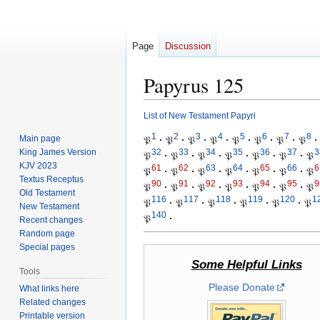
Page
Discussion
Papyrus 125
List of New Testament Papyri
Jump
Jump
to
to
1
2
3
4
5
6
7
8
Main page
𝔓
·
𝔓
·
𝔓
·
𝔓
·
𝔓
·
𝔓
·
𝔓
·
𝔓
·
navigation
search
King James Version
32
33
34
35
36
37
3
𝔓
·
𝔓
·
𝔓
·
𝔓
·
𝔓
·
𝔓
·
𝔓
KJV 2023
61
62
63
64
65
66
6
𝔓
·
𝔓
·
𝔓
·
𝔓
·
𝔓
·
𝔓
·
𝔓
Textus Receptus
90
91
92
93
94
95
9
𝔓
·
𝔓
·
𝔓
·
𝔓
·
𝔓
·
𝔓
·
𝔓
Old Testament
116
117
118
119
120
1
𝔓
·
𝔓
·
𝔓
·
𝔓
·
𝔓
·
𝔓
New Testament
140
𝔓
·
Recent changes
Random page
Special pages
Some Helpful Links
Tools
Please Donate
What links here
Related changes
Printable version