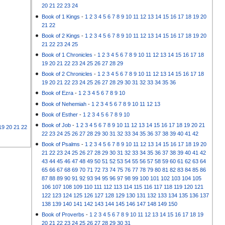
20
21
22
23
24
Book of 1 Kings
-
1
2
3
4
5
6
7
8
9
10
11
12
13
14
15
16
17
18
19
20
21
22
Book of 2 Kings
-
1
2
3
4
5
6
7
8
9
10
11
12
13
14
15
16
17
18
19
20
21
22
23
24
25
Book of 1 Chronicles
-
1
2
3
4
5
6
7
8
9
10
11
12
13
14
15
16
17
18
19
20
21
22
23
24
25
26
27
28
29
Book of 2 Chronicles
-
1
2
3
4
5
6
7
8
9
10
11
12
13
14
15
16
17
18
19
20
21
22
23
24
25
26
27
28
29
30
31
32
33
34
35
36
Book of Ezra
-
1
2
3
4
5
6
7
8
9
10
Book of Nehemiah
-
1
2
3
4
5
6
7
8
9
10
11
12
13
Book of Esther
-
1
2
3
4
5
6
7
8
9
10
Book of Job
-
1
2
3
4
5
6
7
8
9
10
11
12
13
14
15
16
17
18
19
20
21
19
20
21
22
22
23
24
25
26
27
28
29
30
31
32
33
34
35
36
37
38
39
40
41
42
Book of Psalms
-
1
2
3
4
5
6
7
8
9
10
11
12
13
14
15
16
17
18
19
20
21
22
23
24
25
26
27
28
29
30
31
32
33
34
35
36
37
38
39
40
41
42
43
44
45
46
47
48
49
50
51
52
53
54
55
56
57
58
59
60
61
62
63
64
65
66
67
68
69
70
71
72
73
74
75
76
77
78
79
80
81
82
83
84
85
86
87
88
89
90
91
92
93
94
95
96
97
98
99
100
101
102
103
104
105
106
107
108
109
110
111
112
113
114
115
116
117
118
119
120
121
122
123
124
125
126
127
128
129
130
131
132
133
134
135
136
137
138
139
140
141
142
143
144
145
146
147
148
149
150
Book of Proverbs
-
1
2
3
4
5
6
7
8
9
10
11
12
13
14
15
16
17
18
19
20
21
22
23
24
25
26
27
28
29
30
31