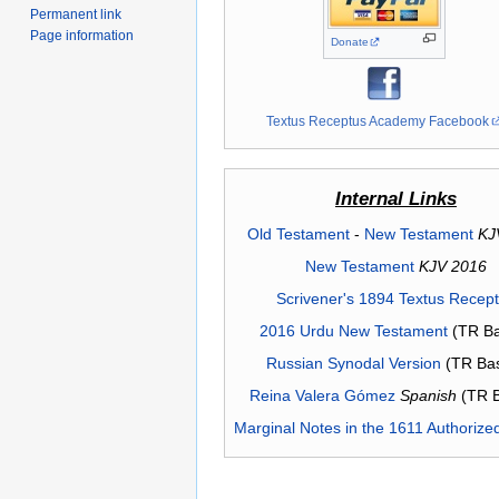
Permanent link
Page information
Donate
Textus Receptus Academy Facebook
Internal Links
Old Testament
-
New Testament
KJ
New Testament
KJV 2016
Scrivener's 1894 Textus Recep
2016 Urdu New Testament
(TR Ba
Russian Synodal Version
(TR Ba
Reina Valera Gómez
Spanish
(TR 
Marginal Notes in the 1611 Authorize