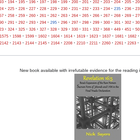
·
·
·
·
·
·
·
·
·
·
·
·
·
93
194
195
196
197
198
199
200
201
202
203
204
205
20
·
·
·
·
·
·
·
·
·
·
·
·
·
24
225
226
227
228
229
230
231
232
233
234
235
236
23
·
·
·
·
·
·
·
·
·
·
·
·
·
57
258
259
260
261
262
263
264
265
266
267
268
269
27
·
·
·
·
·
·
·
·
·
·
·
·
·
90
291
292
293
294
295
296
297
298
299
300
301
302
30
·
·
·
·
·
·
·
·
·
·
·
·
·
23
324
325
326
327
328
329
330
331
332
368
449
451
50
·
·
·
·
·
·
·
·
·
·
·
1575
1598
1599
1602
1604
1614
1619
1623
1637
1681
1682
·
·
·
·
·
·
·
·
·
·
·
2142
2143
2144
2145
2164
2208
2210
2211
2260
2261
2263
New book available with irrefutable evidence for the reading