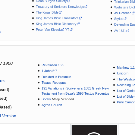
Dean Burgon Society
Trinitarian Bib
Treasury of Scripture Knowledge
Websters Dict
The Kings Bible
AV Defense
King James Bible Translators
Stylos
King James Bible Dictionary
Defending Eas
Peter Van Kleeck
YT
AV 1611
V 1900
Revelation 16:5
Matthew 1:1
1 John 5:7
Unicorn
Desiderius Erasmus
The Westcot
tus
Textus Receptus
New King J
191 Variations in Scrivener’s 1881 Greek New
sed)
List of Omit
Testament from Beza's 1598 Textus Receptus
List of Bibl
sed)
Books
Many Scanned
Pure Cambri
Agros Church
Based)
d Version