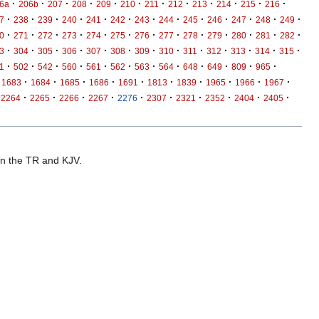
·
·
·
·
·
·
·
·
·
·
·
·
6a
206b
207
208
209
210
211
212
213
214
215
216
·
·
·
·
·
·
·
·
·
·
·
·
·
7
238
239
240
241
242
243
244
245
246
247
248
249
·
·
·
·
·
·
·
·
·
·
·
·
·
0
271
272
273
274
275
276
277
278
279
280
281
282
·
·
·
·
·
·
·
·
·
·
·
·
·
3
304
305
306
307
308
309
310
311
312
313
314
315
·
·
·
·
·
·
·
·
·
·
·
·
1
502
542
560
561
562
563
564
648
649
809
965
·
·
·
·
·
·
·
·
·
·
1683
1684
1685
1686
1691
1813
1839
1965
1966
1967
·
·
·
·
·
·
·
·
·
·
2264
2265
2266
2267
2276
2307
2321
2352
2404
2405
 in the TR and KJV.