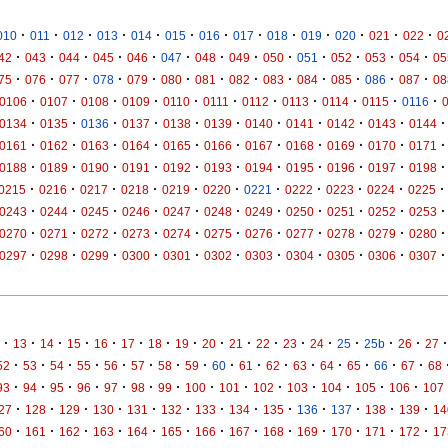
·
·
·
·
·
·
·
·
·
·
·
·
·
010
011
012
013
014
015
016
017
018
019
020
021
022
0
·
·
·
·
·
·
·
·
·
·
·
·
·
42
043
044
045
046
047
048
049
050
051
052
053
054
05
·
·
·
·
·
·
·
·
·
·
·
·
·
75
076
077
078
079
080
081
082
083
084
085
086
087
08
·
·
·
·
·
·
·
·
·
·
·
0106
0107
0108
0109
0110
0111
0112
0113
0114
0115
0116
·
·
·
·
·
·
·
·
·
·
·
0134
0135
0136
0137
0138
0139
0140
0141
0142
0143
0144
·
·
·
·
·
·
·
·
·
·
·
0161
0162
0163
0164
0165
0166
0167
0168
0169
0170
0171
·
·
·
·
·
·
·
·
·
·
·
0188
0189
0190
0191
0192
0193
0194
0195
0196
0197
0198
·
·
·
·
·
·
·
·
·
·
·
0215
0216
0217
0218
0219
0220
0221
0222
0223
0224
0225
·
·
·
·
·
·
·
·
·
·
·
0243
0244
0245
0246
0247
0248
0249
0250
0251
0252
0253
·
·
·
·
·
·
·
·
·
·
·
0270
0271
0272
0273
0274
0275
0276
0277
0278
0279
0280
·
·
·
·
·
·
·
·
·
·
·
0297
0298
0299
0300
0301
0302
0303
0304
0305
0306
0307
·
·
·
·
·
·
·
·
·
·
·
·
·
·
·
·
·
13
14
15
16
17
18
19
20
21
22
23
24
25
25b
26
27
·
·
·
·
·
·
·
·
·
·
·
·
·
·
·
·
52
53
54
55
56
57
58
59
60
61
62
63
64
65
66
67
68
·
·
·
·
·
·
·
·
·
·
·
·
·
·
93
94
95
96
97
98
99
100
101
102
103
104
105
106
107
·
·
·
·
·
·
·
·
·
·
·
·
·
27
128
129
130
131
132
133
134
135
136
137
138
139
14
·
·
·
·
·
·
·
·
·
·
·
·
·
60
161
162
163
164
165
166
167
168
169
170
171
172
17