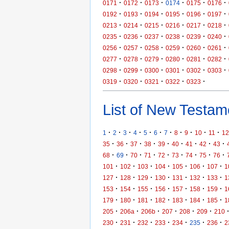
·
·
·
·
·
·
0171
0172
0173
0174
0175
0176
·
·
·
·
·
·
0192
0193
0194
0195
0196
0197
·
·
·
·
·
·
0213
0214
0215
0216
0217
0218
·
·
·
·
·
·
0235
0236
0237
0238
0239
0240
·
·
·
·
·
·
0256
0257
0258
0259
0260
0261
·
·
·
·
·
·
0277
0278
0279
0280
0281
0282
·
·
·
·
·
·
0298
0299
0300
0301
0302
0303
·
·
·
·
·
0319
0320
0321
0322
0323
List of New Testame
·
·
·
·
·
·
·
·
·
·
·
1
2
3
4
5
6
7
8
9
10
11
12
·
·
·
·
·
·
·
·
·
35
36
37
38
39
40
41
42
43
·
·
·
·
·
·
·
·
·
68
69
70
71
72
73
74
75
76
·
·
·
·
·
·
·
101
102
103
104
105
106
107
1
·
·
·
·
·
·
·
127
128
129
130
131
132
133
1
·
·
·
·
·
·
·
153
154
155
156
157
158
159
1
·
·
·
·
·
·
·
179
180
181
182
183
184
185
1
·
·
·
·
·
·
205
206a
206b
207
208
209
210
·
·
·
·
·
·
·
230
231
232
233
234
235
236
2