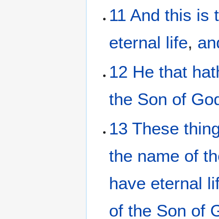
11
And
this
is
eternal
life
,
an
12
He that hat
the
Son
of Go
13
These thin
the
name of
t
have
eternal
li
of the
Son
of 