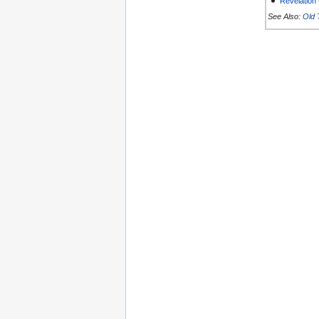
Revelation
See Also:
Old 