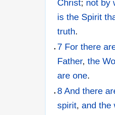
Christ
;
not
by
is
the
Spirit
th
truth
.
7
For
there ar
Father
,
the
Wo
are
one
.
8
And
there ar
spirit
,
and
the