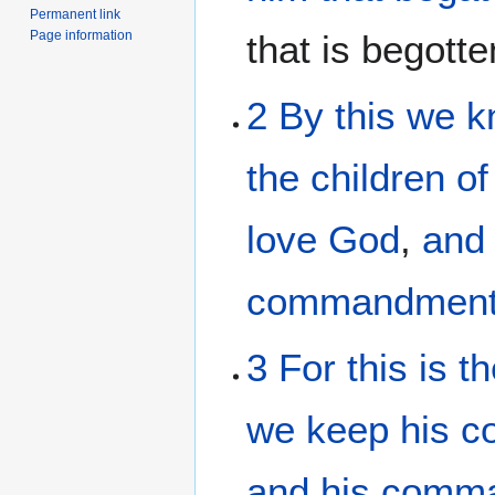
Permanent link
Page information
that is begott
2
By
this
we k
the
children
o
love
God
,
and
commandmen
3
For
this
is
th
we keep
his
c
and
his
comm