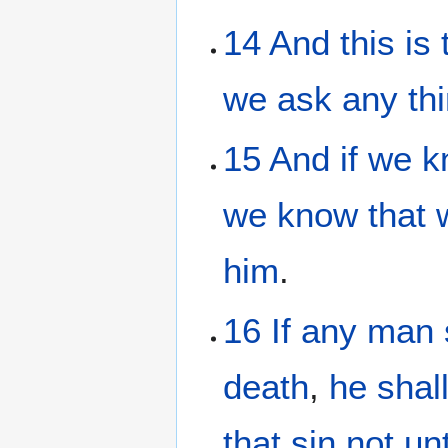
14
And
this
is
we ask
any th
15
And
if
we k
we know
that
him
.
16
If
any man
death
,
he shal
that sin
not
un