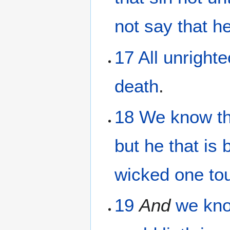
not
say
that
he
17
All
unright
death
.
18
We know
t
but
he that is 
wicked one
to
19
And
we kn