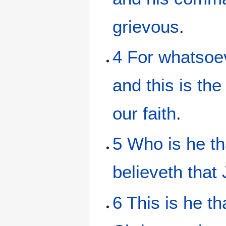
grievous
.
4
For
whatsoe
and
this
is
the
our
faith
.
5
Who
is
he t
believeth
that
6
This
is
he th