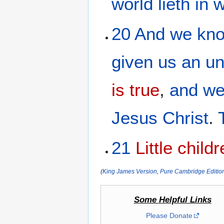
world
lieth
in
w
20
And
we kn
given
us
an un
is true
,
and
we
Jesus
Christ
.
21
Little child
(
King James Version
,
Pure Cambridge Editio
Some Helpful Links
Please Donate