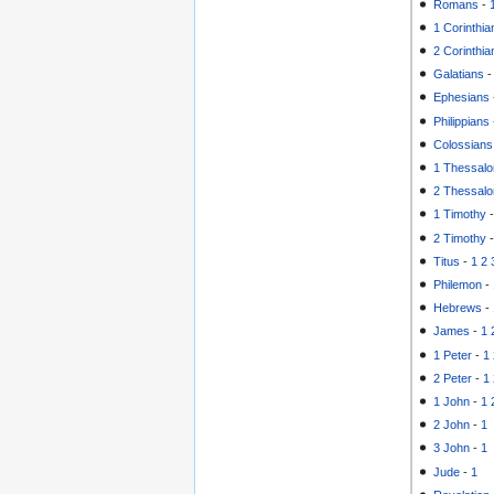
Romans
-
1 Corinthia
2 Corinthia
Galatians
Ephesians
Philippians
Colossians
1 Thessalo
2 Thessalo
1 Timothy
2 Timothy
Titus
-
1
2
Philemon
-
Hebrews
-
James
-
1
1 Peter
-
1
2 Peter
-
1
1 John
-
1
2 John
-
1
3 John
-
1
Jude
-
1