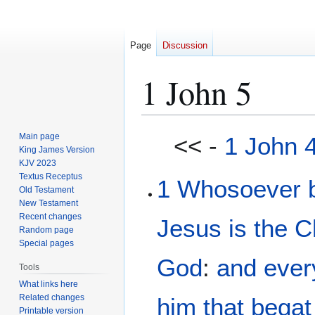
Page
Discussion
1 John 5
Jump
Jump
Main page
<< -
1 John 
to
to
King James Version
KJV 2023
navigation
search
Textus Receptus
1
Whosoever
Old Testament
New Testament
Recent changes
Jesus
is
the
C
Random page
Special pages
God
:
and
ever
Tools
What links here
Related changes
him that begat
Printable version