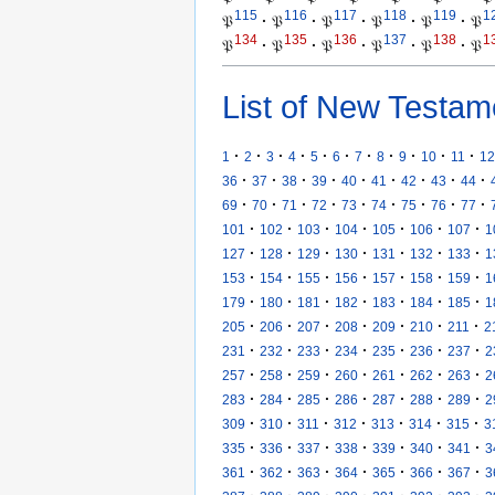
115
116
117
118
119
1
𝔓
·
𝔓
·
𝔓
·
𝔓
·
𝔓
·
𝔓
134
135
136
137
138
1
𝔓
·
𝔓
·
𝔓
·
𝔓
·
𝔓
·
𝔓
List of New Testam
·
·
·
·
·
·
·
·
·
·
·
1
2
3
4
5
6
7
8
9
10
11
12
·
·
·
·
·
·
·
·
·
36
37
38
39
40
41
42
43
44
·
·
·
·
·
·
·
·
·
69
70
71
72
73
74
75
76
77
·
·
·
·
·
·
·
101
102
103
104
105
106
107
1
·
·
·
·
·
·
·
127
128
129
130
131
132
133
1
·
·
·
·
·
·
·
153
154
155
156
157
158
159
1
·
·
·
·
·
·
·
179
180
181
182
183
184
185
1
·
·
·
·
·
·
·
205
206
207
208
209
210
211
2
·
·
·
·
·
·
·
231
232
233
234
235
236
237
2
·
·
·
·
·
·
·
257
258
259
260
261
262
263
2
·
·
·
·
·
·
·
283
284
285
286
287
288
289
2
·
·
·
·
·
·
·
309
310
311
312
313
314
315
3
·
·
·
·
·
·
·
335
336
337
338
339
340
341
3
·
·
·
·
·
·
·
361
362
363
364
365
366
367
3