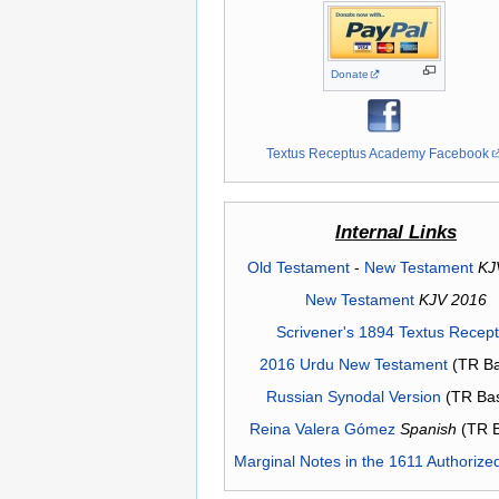
Donate
Textus Receptus Academy Facebook
Internal Links
Old Testament
-
New Testament
KJ
New Testament
KJV 2016
Scrivener's 1894 Textus Recep
2016 Urdu New Testament
(TR Ba
Russian Synodal Version
(TR Ba
Reina Valera Gómez
Spanish
(TR 
Marginal Notes in the 1611 Authorize