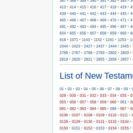
·
·
·
·
·
·
·
387
388
389
390
391
392
393
3
·
·
·
·
·
·
·
413
414
415
416
417
418
419
4
·
·
·
·
·
·
·
439
440
441
442
443
444
445
4
·
·
·
·
·
·
·
465
466
467
468
469
470
471
4
·
·
·
·
·
·
·
491
492
493
494
495
496
497
4
·
·
·
·
·
·
·
654
655
656
657
658
659
660
6
·
·
·
·
·
·
918
1071
1143
1152
1241
1253
1
·
·
·
·
·
·
2344
2423
2427
2437
2444
2445
·
·
·
·
·
·
2766
2767
2768
2793
2802
2803
·
·
·
·
·
·
2819
2820
2821
2855
2856
2857
List of New Testam
·
·
·
·
·
·
·
·
·
01
02
03
04
05
06
07
08
09
·
·
·
·
·
·
·
029
030
031
032
033
034
035
0
·
·
·
·
·
·
·
055
056
057
058
059
060
061
0
·
·
·
·
·
·
·
081
082
083
084
085
086
087
0
·
·
·
·
·
·
0106
0107
0108
0109
0110
0111
·
·
·
·
·
·
0128
0129
0130
0131
0132
0134
·
·
·
·
·
·
0150
0151
0152
0153
0154
0155