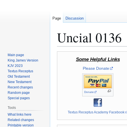
Page
Discussion
Uncial 0136
Jump
Jump
Main page
Some Helpful Links
to
to
King James Version
KJV 2023
navigation
search
Please Donate
Textus Receptus
Old Testament
New Testament
Recent changes
Donate
Random page
Special pages
Tools
Textus Receptus Academy Facebook
What links here
Related changes
Printable version