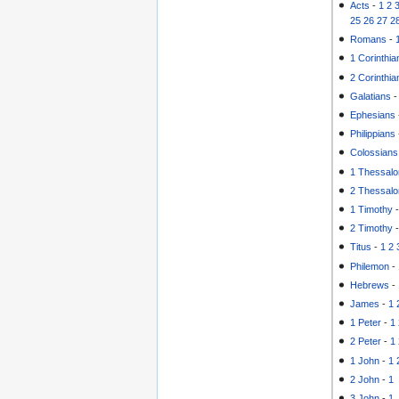
Acts
-
1
2
25
26
27
2
Romans
-
1 Corinthia
2 Corinthia
Galatians
Ephesians
Philippians
Colossians
1 Thessalo
2 Thessalo
1 Timothy
2 Timothy
Titus
-
1
2
Philemon
-
Hebrews
-
James
-
1
1 Peter
-
1
2 Peter
-
1
1 John
-
1
2 John
-
1
3 John
-
1