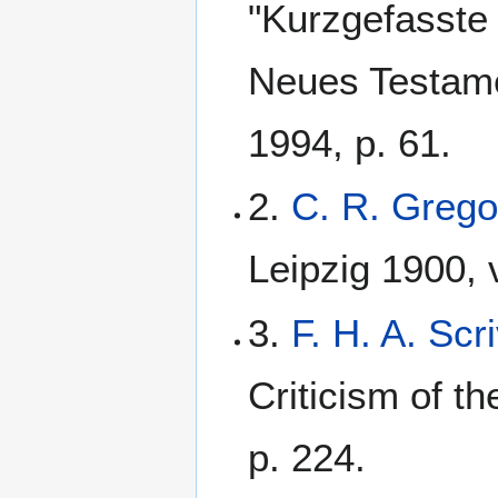
"Kurzgefasste 
Neues Testame
1994, p. 61.
2.
C. R. Grego
Leipzig 1900, v
3.
F. H. A. Scr
Criticism of t
p. 224.