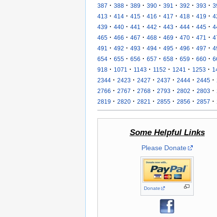
·
·
·
·
·
·
·
387
388
389
390
391
392
393
3
·
·
·
·
·
·
·
413
414
415
416
417
418
419
4
·
·
·
·
·
·
·
439
440
441
442
443
444
445
4
·
·
·
·
·
·
·
465
466
467
468
469
470
471
4
·
·
·
·
·
·
·
491
492
493
494
495
496
497
4
·
·
·
·
·
·
·
654
655
656
657
658
659
660
6
·
·
·
·
·
·
918
1071
1143
1152
1241
1253
1
·
·
·
·
·
·
2344
2423
2427
2437
2444
2445
·
·
·
·
·
·
2766
2767
2768
2793
2802
2803
·
·
·
·
·
·
2819
2820
2821
2855
2856
2857
Some Helpful Links
Please Donate
Donate