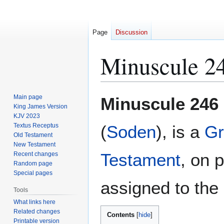
Page
Discussion
Minuscule 2
Jump
Jump
Main page
Minuscule 246
to
to
King James Version
KJV 2023
navigation
search
Textus Receptus
(
Soden
), is a
Gr
Old Testament
New Testament
Testament
, on 
Recent changes
Random page
Special pages
assigned to the 
Tools
What links here
Related changes
Contents
Printable version