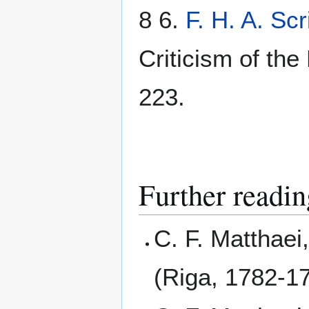
8 6.
F. H. A. Sc
Criticism of th
223.
Further readin
C. F. Matthaei
(Riga, 1782-17