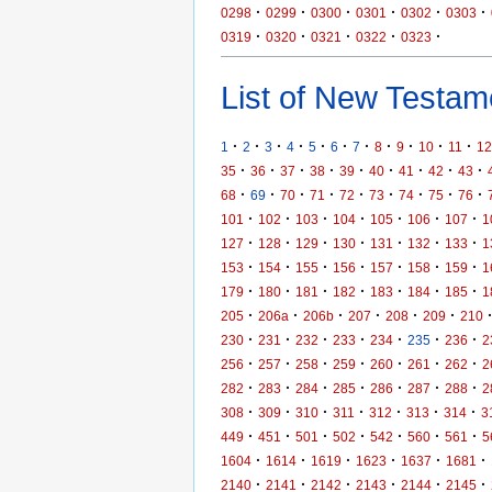
·
·
·
·
·
·
0298
0299
0300
0301
0302
0303
·
·
·
·
·
0319
0320
0321
0322
0323
List of New Testame
·
·
·
·
·
·
·
·
·
·
·
1
2
3
4
5
6
7
8
9
10
11
12
·
·
·
·
·
·
·
·
·
35
36
37
38
39
40
41
42
43
·
·
·
·
·
·
·
·
·
68
69
70
71
72
73
74
75
76
·
·
·
·
·
·
·
101
102
103
104
105
106
107
1
·
·
·
·
·
·
·
127
128
129
130
131
132
133
1
·
·
·
·
·
·
·
153
154
155
156
157
158
159
1
·
·
·
·
·
·
·
179
180
181
182
183
184
185
1
·
·
·
·
·
·
205
206a
206b
207
208
209
210
·
·
·
·
·
·
·
230
231
232
233
234
235
236
2
·
·
·
·
·
·
·
256
257
258
259
260
261
262
2
·
·
·
·
·
·
·
282
283
284
285
286
287
288
2
·
·
·
·
·
·
·
308
309
310
311
312
313
314
3
·
·
·
·
·
·
·
449
451
501
502
542
560
561
5
·
·
·
·
·
·
1604
1614
1619
1623
1637
1681
·
·
·
·
·
·
2140
2141
2142
2143
2144
2145