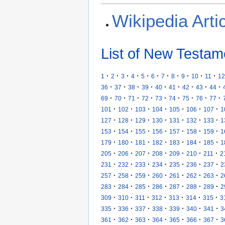
Wikipedia Arti
List of New Testam
·
·
·
·
·
·
·
·
·
·
·
1
2
3
4
5
6
7
8
9
10
11
12
·
·
·
·
·
·
·
·
·
36
37
38
39
40
41
42
43
44
·
·
·
·
·
·
·
·
·
69
70
71
72
73
74
75
76
77
·
·
·
·
·
·
·
101
102
103
104
105
106
107
1
·
·
·
·
·
·
·
127
128
129
130
131
132
133
1
·
·
·
·
·
·
·
153
154
155
156
157
158
159
1
·
·
·
·
·
·
·
179
180
181
182
183
184
185
1
·
·
·
·
·
·
·
205
206
207
208
209
210
211
2
·
·
·
·
·
·
·
231
232
233
234
235
236
237
2
·
·
·
·
·
·
·
257
258
259
260
261
262
263
2
·
·
·
·
·
·
·
283
284
285
286
287
288
289
2
·
·
·
·
·
·
·
309
310
311
312
313
314
315
3
·
·
·
·
·
·
·
335
336
337
338
339
340
341
3
·
·
·
·
·
·
·
361
362
363
364
365
366
367
3