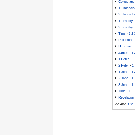
Colossians
1 Thessalo
2 Thessalo
1 Timothy
2 Timothy
Titus
-
1
2
Philemon
-
Hebrews
-
James
-
1
1 Peter
-
1
2 Peter
-
1
1 John
-
1
2 John
-
1
3 John
-
1
Jude
-
1
Revelation
See Also:
Old 