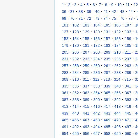
·
·
·
·
·
·
·
·
·
·
·
1
2
3
4
5
6
7
8
9
10
11
12
·
·
·
·
·
·
·
·
·
36
37
38
39
40
41
42
43
44
·
·
·
·
·
·
·
·
·
69
70
71
72
73
74
75
76
77
·
·
·
·
·
·
·
101
102
103
104
105
106
107
1
·
·
·
·
·
·
·
127
128
129
130
131
132
133
1
·
·
·
·
·
·
·
153
154
155
156
157
158
159
1
·
·
·
·
·
·
·
179
180
181
182
183
184
185
1
·
·
·
·
·
·
·
205
206
207
208
209
210
211
2
·
·
·
·
·
·
·
231
232
233
234
235
236
237
2
·
·
·
·
·
·
·
257
258
259
260
261
262
263
2
·
·
·
·
·
·
·
283
284
285
286
287
288
289
2
·
·
·
·
·
·
·
309
310
311
312
313
314
315
3
·
·
·
·
·
·
·
335
336
337
338
339
340
341
3
·
·
·
·
·
·
·
361
362
363
364
365
366
367
3
·
·
·
·
·
·
·
387
388
389
390
391
392
393
3
·
·
·
·
·
·
·
413
414
415
416
417
418
419
4
·
·
·
·
·
·
·
439
440
441
442
443
444
445
4
·
·
·
·
·
·
·
465
466
467
468
469
470
471
4
·
·
·
·
·
·
·
491
492
493
494
495
496
497
4
·
·
·
·
·
·
·
654
655
656
657
658
659
660
6