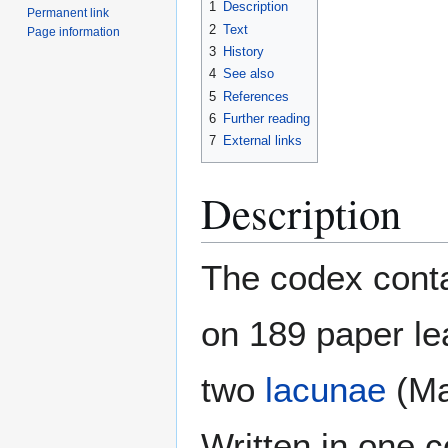
1
Description
Permanent link
2
Text
Page information
3
History
4
See also
5
References
6
Further reading
7
External links
Description
The codex conta
on 189 paper le
two
lacunae
(Ma
Written in one 