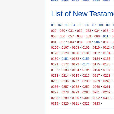
List of New Testam
·
·
·
·
·
·
·
·
·
01
02
03
04
05
06
07
08
09
·
·
·
·
·
·
·
029
030
031
032
033
034
035
0
·
·
·
·
·
·
·
055
056
057
058
059
060
061
0
·
·
·
·
·
·
·
081
082
083
084
085
086
087
0
·
·
·
·
·
·
0106
0107
0108
0109
0110
0111
·
·
·
·
·
·
0128
0129
0130
0131
0132
0134
·
·
·
·
·
·
0150
0151
0152
0153
0154
0155
·
·
·
·
·
·
0171
0172
0173
0174
0175
0176
·
·
·
·
·
·
0192
0193
0194
0195
0196
0197
·
·
·
·
·
·
0213
0214
0215
0216
0217
0218
·
·
·
·
·
·
0235
0236
0237
0238
0239
0240
·
·
·
·
·
·
0256
0257
0258
0259
0260
0261
·
·
·
·
·
·
0277
0278
0279
0280
0281
0282
·
·
·
·
·
·
0298
0299
0300
0301
0302
0303
·
·
·
·
·
0319
0320
0321
0322
0323