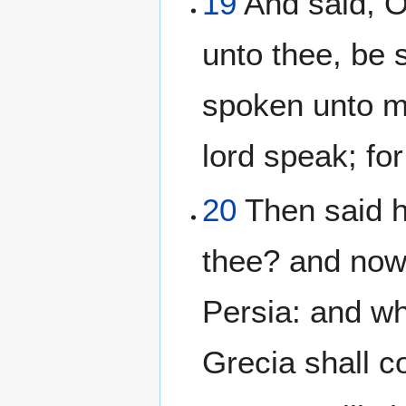
19
And said, O
unto thee, be 
spoken unto m
lord speak; fo
20
Then said h
thee? and now w
Persia: and wh
Grecia shall 