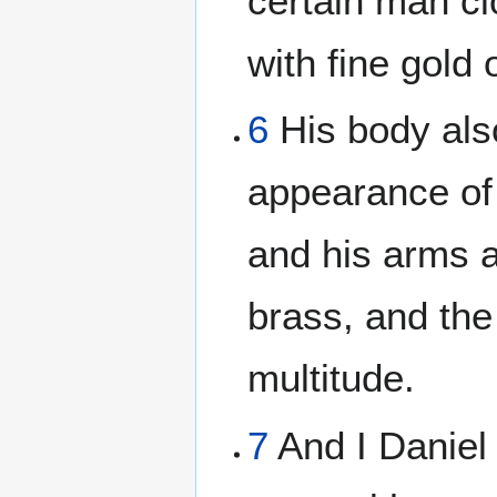
certain man cl
with fine gold
6
His body also
appearance of 
and his arms an
brass, and the 
multitude.
7
And I Daniel 