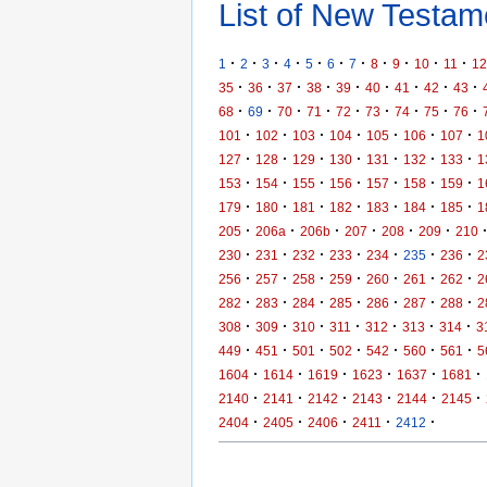
List of New Testame
·
·
·
·
·
·
·
·
·
·
·
1
2
3
4
5
6
7
8
9
10
11
12
·
·
·
·
·
·
·
·
·
35
36
37
38
39
40
41
42
43
·
·
·
·
·
·
·
·
·
68
69
70
71
72
73
74
75
76
·
·
·
·
·
·
·
101
102
103
104
105
106
107
1
·
·
·
·
·
·
·
127
128
129
130
131
132
133
1
·
·
·
·
·
·
·
153
154
155
156
157
158
159
1
·
·
·
·
·
·
·
179
180
181
182
183
184
185
1
·
·
·
·
·
·
205
206a
206b
207
208
209
210
·
·
·
·
·
·
·
230
231
232
233
234
235
236
2
·
·
·
·
·
·
·
256
257
258
259
260
261
262
2
·
·
·
·
·
·
·
282
283
284
285
286
287
288
2
·
·
·
·
·
·
·
308
309
310
311
312
313
314
3
·
·
·
·
·
·
·
449
451
501
502
542
560
561
5
·
·
·
·
·
·
1604
1614
1619
1623
1637
1681
·
·
·
·
·
·
2140
2141
2142
2143
2144
2145
·
·
·
·
·
2404
2405
2406
2411
2412