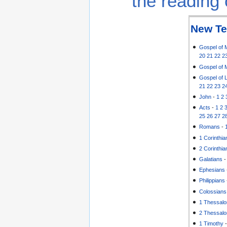
the reading 
New Te
Gospel of 
20
21
22
2
Gospel of 
Gospel of 
21
22
23
2
John
-
1
2
Acts
-
1
2
25
26
27
2
Romans
-
1 Corinthia
2 Corinthia
Galatians
Ephesians
Philippians
Colossians
1 Thessalo
2 Thessalo
1 Timothy