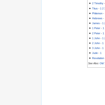
2 Timothy
Titus
-
1
2
Philemon
-
Hebrews
-
James
-
1
1 Peter
-
1
2 Peter
-
1
1 John
-
1
2 John
-
1
3 John
-
1
Jude
-
1
Revelation
See Also:
Old 