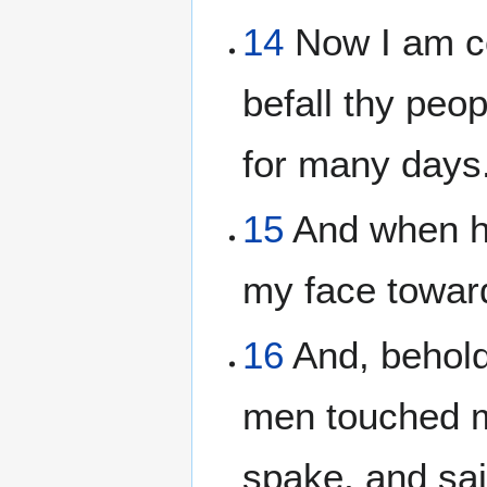
14
Now I am co
befall thy peop
for many days
15
And when he
my face towar
16
And, behold,
men touched m
spake, and sa