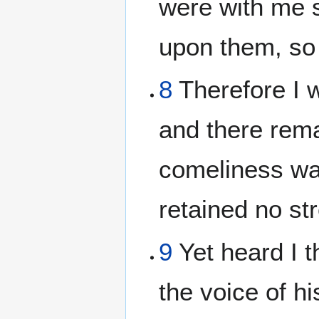
were with me s
upon them, so 
8
Therefore I w
and there rema
comeliness was
retained no st
9
Yet heard I t
the voice of h