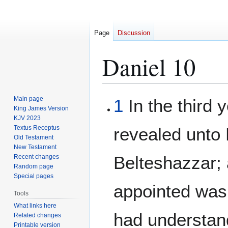
Page
Discussion
Daniel 10
Jump
Jump
Main page
1
In the third 
to
to
King James Version
KJV 2023
navigation
search
Textus Receptus
revealed unto
Old Testament
New Testament
Belteshazzar; 
Recent changes
Random page
Special pages
appointed was 
Tools
What links here
had understand
Related changes
Printable version