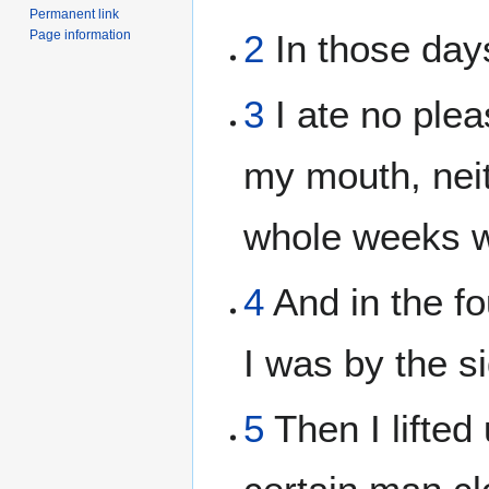
Permanent link
Page information
2
In those days
3
I ate no plea
my mouth, neith
whole weeks we
4
And in the fo
I was by the si
5
Then I lifted