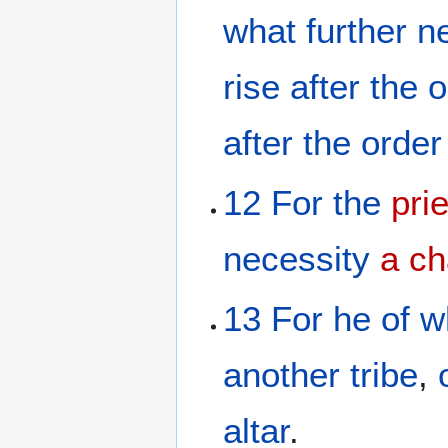
what
further
n
rise
after
the
o
after
the
order
12
For
the
pri
necessity
a c
13
For
he of
w
another
tribe
,
altar
.