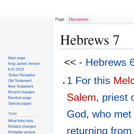
Page
Discussion
Hebrews 7
Jump
Jump
Main page
<< -
Hebrews 
to
to
King James Version
KJV 2023
navigation
search
Textus Receptus
1
For
this
Mel
Old Testament
New Testament
Recent changes
Salem
,
priest
Random page
Special pages
God
,
who met
Tools
What links here
Related changes
returning
from
Printable version