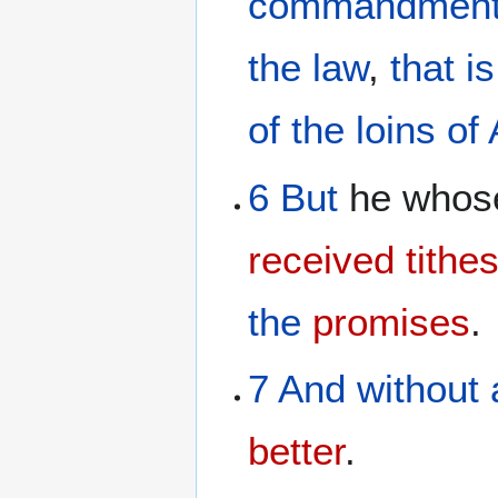
commandmen
the
law
,
that is
of
the
loins
of
6
But
he whose
received tithe
the
promises
.
7
And
without
better
.