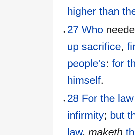
higher
than th
27
Who
neede
up
sacrifice
,
fi
people's
:
for
t
himself
.
28
For
the
law
infirmity
;
but
t
law
,
maketh
t