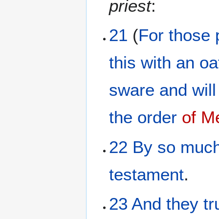
priest
:
21
(
For
those 
this
with
an oa
sware
and
will
the
order
of M
22
By
so muc
testament
.
23
And
they
tr