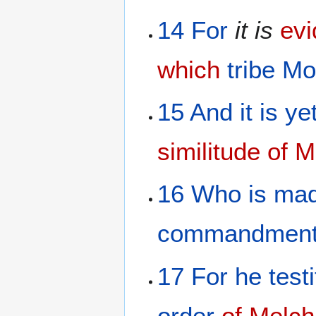
14
For
it is
evi
which
tribe
Mo
15
And
it is
ye
similitude
of M
16
Who
is ma
commandmen
17
For
he testi
order
of Melch