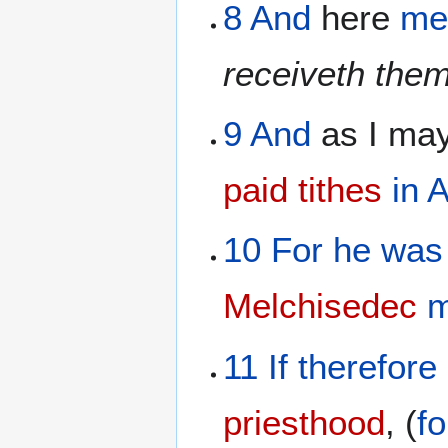
8
And
here
me
receiveth the
9
And
as I may
paid tithes
in
A
10
For
he was
Melchisedec
m
11
If
therefore
priesthood
, (
fo