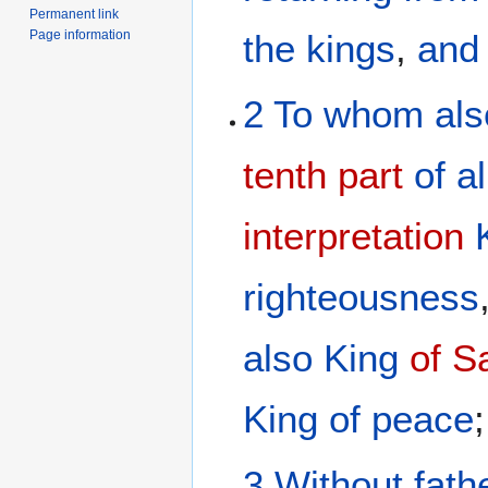
Permanent link
Page information
the
kings
,
and
2
To whom
als
tenth part
of
al
interpretation
righteousness
also
King
of S
King
of peace
;
3
Without fath