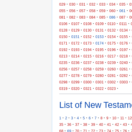
·
·
·
·
·
·
·
029
030
031
032
033
034
035
0
·
·
·
·
·
·
·
055
056
057
058
059
060
061
0
·
·
·
·
·
·
·
081
082
083
084
085
086
087
0
·
·
·
·
·
·
0106
0107
0108
0109
0110
0111
·
·
·
·
·
·
0128
0129
0130
0131
0132
0134
·
·
·
·
·
·
0150
0151
0152
0153
0154
0155
·
·
·
·
·
·
0171
0172
0173
0174
0175
0176
·
·
·
·
·
·
0192
0193
0194
0195
0196
0197
·
·
·
·
·
·
0213
0214
0215
0216
0217
0218
·
·
·
·
·
·
0235
0236
0237
0238
0239
0240
·
·
·
·
·
·
0256
0257
0258
0259
0260
0261
·
·
·
·
·
·
0277
0278
0279
0280
0281
0282
·
·
·
·
·
·
0298
0299
0300
0301
0302
0303
·
·
·
·
·
0319
0320
0321
0322
0323
List of New Testame
·
·
·
·
·
·
·
·
·
·
·
1
2
3
4
5
6
7
8
9
10
11
12
·
·
·
·
·
·
·
·
·
35
36
37
38
39
40
41
42
43
·
·
·
·
·
·
·
·
·
68
69
70
71
72
73
74
75
76