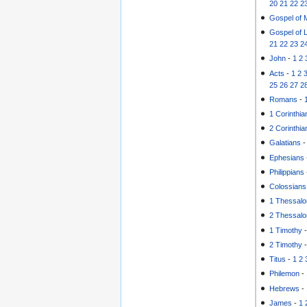
20
21
22
2
Gospel of 
Gospel of 
21
22
23
2
John
-
1
2
Acts
-
1
2
25
26
27
2
Romans
-
1 Corinthia
2 Corinthia
Galatians
Ephesians
Philippians
Colossians
1 Thessalo
2 Thessalo
1 Timothy
2 Timothy
Titus
-
1
2
Philemon
-
Hebrews
-
James
-
1