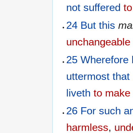
not suffered
to
24
But
this
ma
unchangeable
25
Wherefore
uttermost
that
liveth
to make 
26
For
such
an
harmless
,
unde