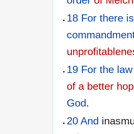
18
For
there i
commandmen
unprofitablene
19
For
the
law
of a better
hop
God
.
20
And
inasm