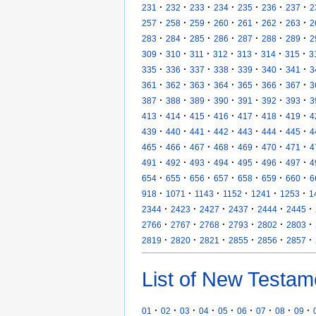
·
·
·
·
·
·
·
231
232
233
234
235
236
237
2
·
·
·
·
·
·
·
257
258
259
260
261
262
263
2
·
·
·
·
·
·
·
283
284
285
286
287
288
289
2
·
·
·
·
·
·
·
309
310
311
312
313
314
315
3
·
·
·
·
·
·
·
335
336
337
338
339
340
341
3
·
·
·
·
·
·
·
361
362
363
364
365
366
367
3
·
·
·
·
·
·
·
387
388
389
390
391
392
393
3
·
·
·
·
·
·
·
413
414
415
416
417
418
419
4
·
·
·
·
·
·
·
439
440
441
442
443
444
445
4
·
·
·
·
·
·
·
465
466
467
468
469
470
471
4
·
·
·
·
·
·
·
491
492
493
494
495
496
497
4
·
·
·
·
·
·
·
654
655
656
657
658
659
660
6
·
·
·
·
·
·
918
1071
1143
1152
1241
1253
1
·
·
·
·
·
·
2344
2423
2427
2437
2444
2445
·
·
·
·
·
·
2766
2767
2768
2793
2802
2803
·
·
·
·
·
·
2819
2820
2821
2855
2856
2857
List of New Testam
·
·
·
·
·
·
·
·
·
01
02
03
04
05
06
07
08
09