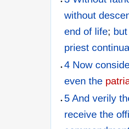
without desce
end
of life
;
but
priest
continua
4
Now
conside
even
the
patri
5
And
verily
th
receive
the
of