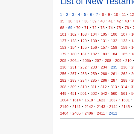
List of New Testame
·
·
·
·
·
·
·
·
·
·
·
1
2
3
4
5
6
7
8
9
10
11
12
·
·
·
·
·
·
·
·
·
35
36
37
38
39
40
41
42
43
·
·
·
·
·
·
·
·
·
68
69
70
71
72
73
74
75
76
·
·
·
·
·
·
·
101
102
103
104
105
106
107
1
·
·
·
·
·
·
·
127
128
129
130
131
132
133
1
·
·
·
·
·
·
·
153
154
155
156
157
158
159
1
·
·
·
·
·
·
·
179
180
181
182
183
184
185
1
·
·
·
·
·
·
205
206a
206b
207
208
209
210
·
·
·
·
·
·
·
230
231
232
233
234
235
236
2
·
·
·
·
·
·
·
256
257
258
259
260
261
262
2
·
·
·
·
·
·
·
282
283
284
285
286
287
288
2
·
·
·
·
·
·
·
308
309
310
311
312
313
314
3
·
·
·
·
·
·
·
449
451
501
502
542
560
561
5
·
·
·
·
·
·
1604
1614
1619
1623
1637
1681
·
·
·
·
·
·
2140
2141
2142
2143
2144
2145
·
·
·
·
·
2404
2405
2406
2411
2412