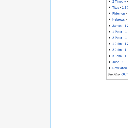
2 Timothy
Titus
-
1
2
Philemon
-
Hebrews
-
James
-
1
1 Peter
-
1
2 Peter
-
1
1 John
-
1
2 John
-
1
3 John
-
1
Jude
-
1
Revelation
See Also:
Old 