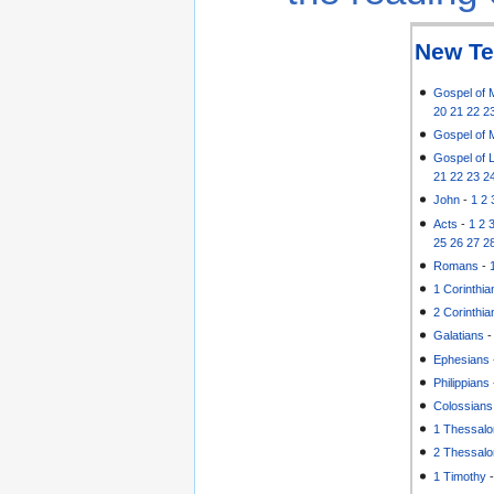
New Te
Gospel of 
20
21
22
2
Gospel of 
Gospel of 
21
22
23
2
John
-
1
2
Acts
-
1
2
25
26
27
2
Romans
-
1 Corinthia
2 Corinthia
Galatians
Ephesians
Philippians
Colossians
1 Thessalo
2 Thessalo
1 Timothy