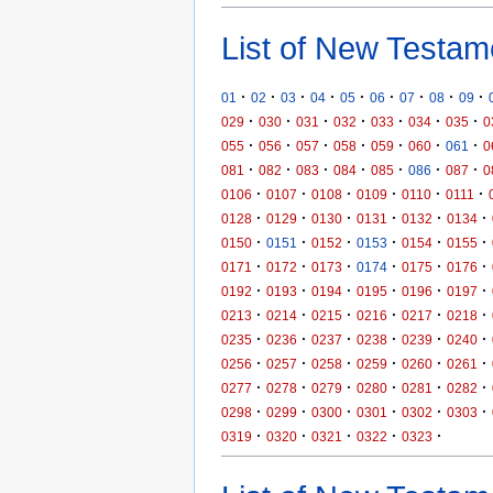
List of New Testam
·
·
·
·
·
·
·
·
·
01
02
03
04
05
06
07
08
09
·
·
·
·
·
·
·
029
030
031
032
033
034
035
0
·
·
·
·
·
·
·
055
056
057
058
059
060
061
0
·
·
·
·
·
·
·
081
082
083
084
085
086
087
0
·
·
·
·
·
·
0106
0107
0108
0109
0110
0111
·
·
·
·
·
·
0128
0129
0130
0131
0132
0134
·
·
·
·
·
·
0150
0151
0152
0153
0154
0155
·
·
·
·
·
·
0171
0172
0173
0174
0175
0176
·
·
·
·
·
·
0192
0193
0194
0195
0196
0197
·
·
·
·
·
·
0213
0214
0215
0216
0217
0218
·
·
·
·
·
·
0235
0236
0237
0238
0239
0240
·
·
·
·
·
·
0256
0257
0258
0259
0260
0261
·
·
·
·
·
·
0277
0278
0279
0280
0281
0282
·
·
·
·
·
·
0298
0299
0300
0301
0302
0303
·
·
·
·
·
0319
0320
0321
0322
0323