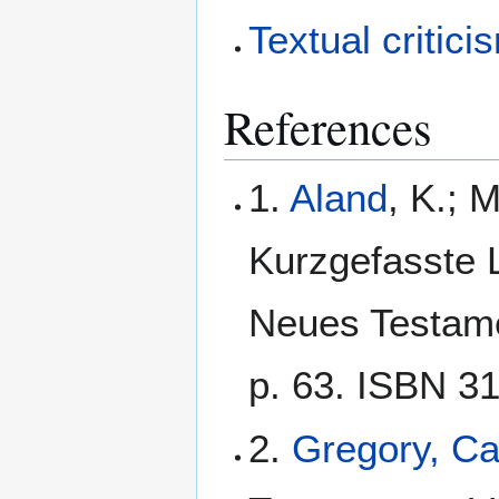
Textual critici
References
1.
Aland
, K.; 
Kurzgefasste L
Neues Testamen
p. 63. ISBN 3
2.
Gregory, C