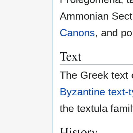
Ammonian Secti
Canons
, and po
Text
The Greek text o
Byzantine text-
the textula fami
History