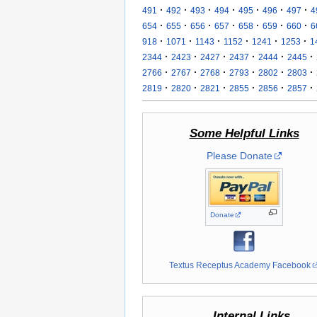
·
·
·
·
·
·
·
491
492
493
494
495
496
497
4
·
·
·
·
·
·
·
654
655
656
657
658
659
660
6
·
·
·
·
·
·
918
1071
1143
1152
1241
1253
1
·
·
·
·
·
·
2344
2423
2427
2437
2444
2445
·
·
·
·
·
·
2766
2767
2768
2793
2802
2803
·
·
·
·
·
·
2819
2820
2821
2855
2856
2857
Some Helpful Links
Please Donate
Donate
Textus Receptus Academy Facebook
Internal Links