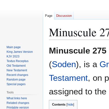
Page
Discussion
Minuscule 2
Jump
Jump
Main page
Minuscule 275
to
to
King James Version
KJV 2023
navigation
search
Textus Receptus
(
Soden
), is a
Gr
Old Testament
New Testament
Testament
, on 
Recent changes
Random page
Special pages
assigned to the 
Tools
What links here
Related changes
Contents
Printable version