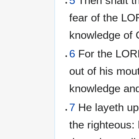
5
Then shalt t
fear of the LO
knowledge of 
6
For the LOR
out of his mo
knowledge and
7
He layeth up
the righteous: 