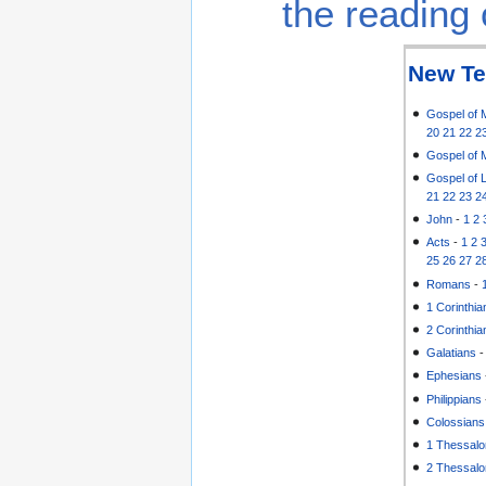
the reading 
New Te
Gospel of 
20
21
22
2
Gospel of 
Gospel of 
21
22
23
2
John
-
1
2
Acts
-
1
2
25
26
27
2
Romans
-
1 Corinthia
2 Corinthia
Galatians
Ephesians
Philippians
Colossians
1 Thessalo
2 Thessalo