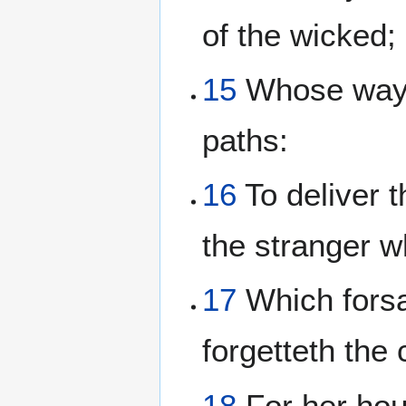
of the wicked;
15
Whose ways 
paths:
16
To deliver 
the stranger w
17
Which forsa
forgetteth the
18
For her hou