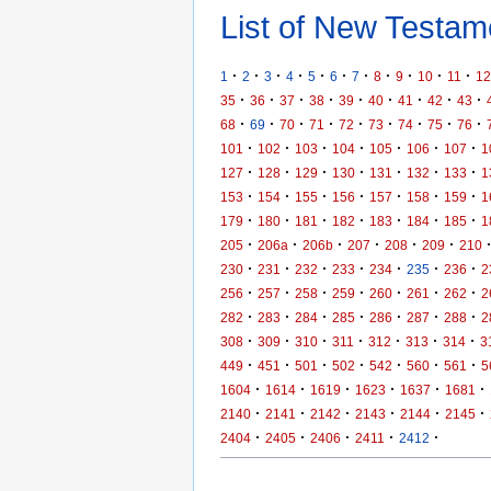
List of New Testame
·
·
·
·
·
·
·
·
·
·
·
1
2
3
4
5
6
7
8
9
10
11
12
·
·
·
·
·
·
·
·
·
35
36
37
38
39
40
41
42
43
·
·
·
·
·
·
·
·
·
68
69
70
71
72
73
74
75
76
·
·
·
·
·
·
·
101
102
103
104
105
106
107
1
·
·
·
·
·
·
·
127
128
129
130
131
132
133
1
·
·
·
·
·
·
·
153
154
155
156
157
158
159
1
·
·
·
·
·
·
·
179
180
181
182
183
184
185
1
·
·
·
·
·
·
205
206a
206b
207
208
209
210
·
·
·
·
·
·
·
230
231
232
233
234
235
236
2
·
·
·
·
·
·
·
256
257
258
259
260
261
262
2
·
·
·
·
·
·
·
282
283
284
285
286
287
288
2
·
·
·
·
·
·
·
308
309
310
311
312
313
314
3
·
·
·
·
·
·
·
449
451
501
502
542
560
561
5
·
·
·
·
·
·
1604
1614
1619
1623
1637
1681
·
·
·
·
·
·
2140
2141
2142
2143
2144
2145
·
·
·
·
·
2404
2405
2406
2411
2412