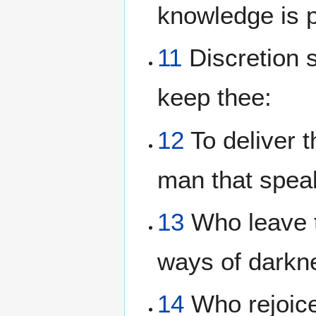
knowledge is p
11
Discretion s
keep thee:
12
To deliver t
man that speak
13
Who leave t
ways of darkn
14
Who rejoice 