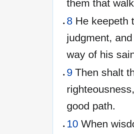
them that walk 
8
He keepeth t
judgment, and
way of his sain
9
Then shalt t
righteousness,
good path.
10
When wisdom