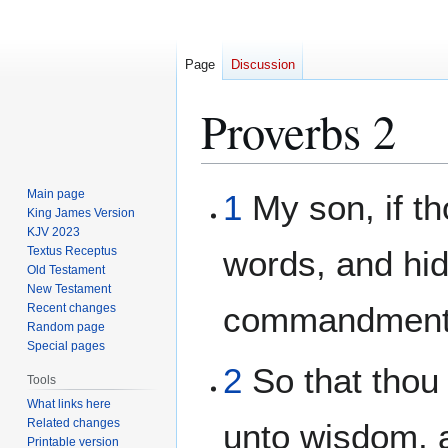
Page
Discussion
Proverbs 2
Jump
Jump
Main page
1
My son, if th
to
to
King James Version
KJV 2023
navigation
search
Textus Receptus
words, and hi
Old Testament
New Testament
commandments
Recent changes
Random page
Special pages
2
So that thou 
Tools
What links here
Related changes
unto wisdom, 
Printable version