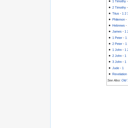
1 Timothy
2 Timothy
Titus
-
1
2
Philemon
-
Hebrews
-
James
-
1
1 Peter
-
1
2 Peter
-
1
1 John
-
1
2 John
-
1
3 John
-
1
Jude
-
1
Revelation
See Also:
Old 