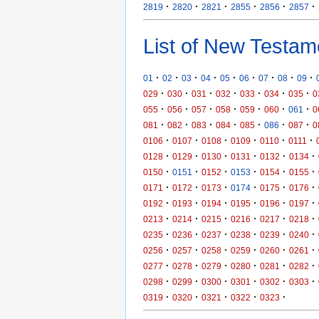
·
·
·
·
·
·
2819
2820
2821
2855
2856
2857
List of New Testam
·
·
·
·
·
·
·
·
·
01
02
03
04
05
06
07
08
09
·
·
·
·
·
·
·
029
030
031
032
033
034
035
0
·
·
·
·
·
·
·
055
056
057
058
059
060
061
0
·
·
·
·
·
·
·
081
082
083
084
085
086
087
0
·
·
·
·
·
·
0106
0107
0108
0109
0110
0111
·
·
·
·
·
·
0128
0129
0130
0131
0132
0134
·
·
·
·
·
·
0150
0151
0152
0153
0154
0155
·
·
·
·
·
·
0171
0172
0173
0174
0175
0176
·
·
·
·
·
·
0192
0193
0194
0195
0196
0197
·
·
·
·
·
·
0213
0214
0215
0216
0217
0218
·
·
·
·
·
·
0235
0236
0237
0238
0239
0240
·
·
·
·
·
·
0256
0257
0258
0259
0260
0261
·
·
·
·
·
·
0277
0278
0279
0280
0281
0282
·
·
·
·
·
·
0298
0299
0300
0301
0302
0303
·
·
·
·
·
0319
0320
0321
0322
0323