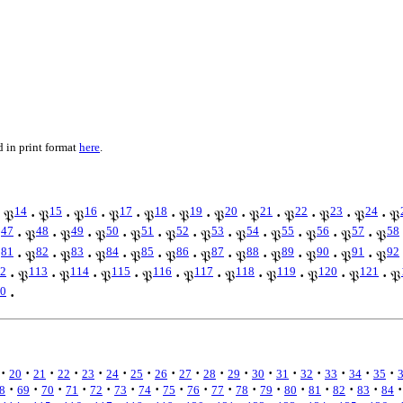
 in print format
here
.
14
15
16
17
18
19
20
21
22
23
24
𝔓
·
𝔓
·
𝔓
·
𝔓
·
𝔓
·
𝔓
·
𝔓
·
𝔓
·
𝔓
·
𝔓
·
𝔓
·
𝔓
47
48
49
50
51
52
53
54
55
56
57
58

·
𝔓
·
𝔓
·
𝔓
·
𝔓
·
𝔓
·
𝔓
·
𝔓
·
𝔓
·
𝔓
·
𝔓
·
𝔓
81
82
83
84
85
86
87
88
89
90
91
92

·
𝔓
·
𝔓
·
𝔓
·
𝔓
·
𝔓
·
𝔓
·
𝔓
·
𝔓
·
𝔓
·
𝔓
·
𝔓
2
113
114
115
116
117
118
119
120
121
·
𝔓
·
𝔓
·
𝔓
·
𝔓
·
𝔓
·
𝔓
·
𝔓
·
𝔓
·
𝔓
·
𝔓
0
·
·
·
·
·
·
·
·
·
·
·
·
·
·
·
·
·
·
20
21
22
23
24
25
26
27
28
29
30
31
32
33
34
35
·
·
·
·
·
·
·
·
·
·
·
·
·
·
·
·
·
8
69
70
71
72
73
74
75
76
77
78
79
80
81
82
83
84