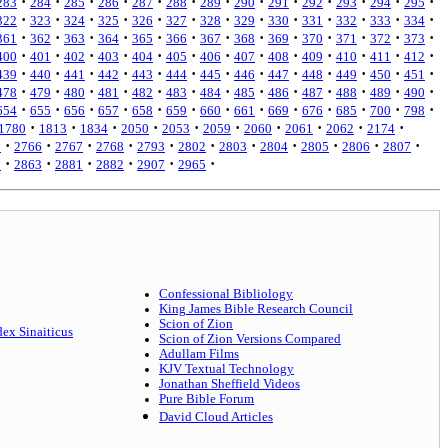
·
·
·
·
·
·
·
·
·
·
·
·
·
283
284
285
286
287
288
289
290
291
292
293
294
295
·
·
·
·
·
·
·
·
·
·
·
·
·
322
323
324
325
326
327
328
329
330
331
332
333
334
·
·
·
·
·
·
·
·
·
·
·
·
·
361
362
363
364
365
366
367
368
369
370
371
372
373
·
·
·
·
·
·
·
·
·
·
·
·
·
400
401
402
403
404
405
406
407
408
409
410
411
412
·
·
·
·
·
·
·
·
·
·
·
·
·
439
440
441
442
443
444
445
446
447
448
449
450
451
·
·
·
·
·
·
·
·
·
·
·
·
·
478
479
480
481
482
483
484
485
486
487
488
489
490
·
·
·
·
·
·
·
·
·
·
·
·
·
654
655
656
657
658
659
660
661
669
676
685
700
798
·
·
·
·
·
·
·
·
·
·
1780
1813
1834
2050
2053
2059
2060
2061
2062
2174
·
·
·
·
·
·
·
·
·
·
·
7
2766
2767
2768
2793
2802
2803
2804
2805
2806
2807
·
·
·
·
·
·
2
2863
2881
2882
2907
2965
Confessional Bibliology
King James Bible Research Council
Scion of Zion
dex Sinaiticus
Scion of Zion Versions Compared
Adullam Films
KJV Textual Technology
Jonathan Sheffield Videos
Pure Bible Forum
David Cloud Articles