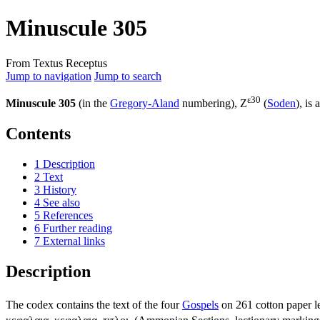
Minuscule 305
From Textus Receptus
Jump to navigation
Jump to search
ε30
Minuscule 305
(in the
Gregory-Aland
numbering), Z
(
Soden
), is 
Contents
1
Description
2
Text
3
History
4
See also
5
References
6
Further reading
7
External links
Description
The codex contains the text of the four
Gospels
on 261 cotton paper l