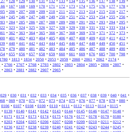
·
·
·
·
·
·
·
·
·
·
·
·
·
127
128
129
130
131
132
133
134
135
136
137
138
139
·
·
·
·
·
·
·
·
·
·
·
·
·
166
167
168
169
170
171
172
173
174
175
176
177
178
·
·
·
·
·
·
·
·
·
·
·
·
·
205
206
207
208
209
210
211
212
213
214
215
216
217
·
·
·
·
·
·
·
·
·
·
·
·
·
244
245
246
247
248
249
250
251
252
253
254
255
256
·
·
·
·
·
·
·
·
·
·
·
·
·
283
284
285
286
287
288
289
290
291
292
293
294
295
·
·
·
·
·
·
·
·
·
·
·
·
·
322
323
324
325
326
327
328
329
330
331
332
333
334
·
·
·
·
·
·
·
·
·
·
·
·
·
361
362
363
364
365
366
367
368
369
370
371
372
373
·
·
·
·
·
·
·
·
·
·
·
·
·
400
401
402
403
404
405
406
407
408
409
410
411
412
·
·
·
·
·
·
·
·
·
·
·
·
·
439
440
441
442
443
444
445
446
447
448
449
450
451
·
·
·
·
·
·
·
·
·
·
·
·
·
478
479
480
481
482
483
484
485
486
487
488
489
490
·
·
·
·
·
·
·
·
·
·
·
·
·
654
655
656
657
658
659
660
661
669
676
685
700
798
·
·
·
·
·
·
·
·
·
·
1780
1813
1834
2050
2053
2059
2060
2061
2062
2174
·
·
·
·
·
·
·
·
·
·
·
7
2766
2767
2768
2793
2802
2803
2804
2805
2806
2807
·
·
·
·
·
·
2
2863
2881
2882
2907
2965
·
·
·
·
·
·
·
·
·
·
·
·
·
029
030
031
032
033
034
035
036
037
038
039
040
041
·
·
·
·
·
·
·
·
·
·
·
·
·
068
069
070
071
072
073
074
075
076
077
078
079
080
·
·
·
·
·
·
·
·
·
·
0106
0107
0108
0109
0110
0111
0112
0113
0114
0115
·
·
·
·
·
·
·
·
·
·
·
8
0139
0140
0141
0142
0143
0144
0145
0146
0147
0148
·
·
·
·
·
·
·
·
·
·
·
0
0171
0172
0173
0174
0175
0176
0177
0178
0179
0180
·
·
·
·
·
·
·
·
·
·
·
2
0203
0204
0205
0206
0207
0208
0209
0210
0211
0212
·
·
·
·
·
·
·
·
·
·
·
5
0236
0237
0238
0239
0240
0241
0242
0243
0244
0245