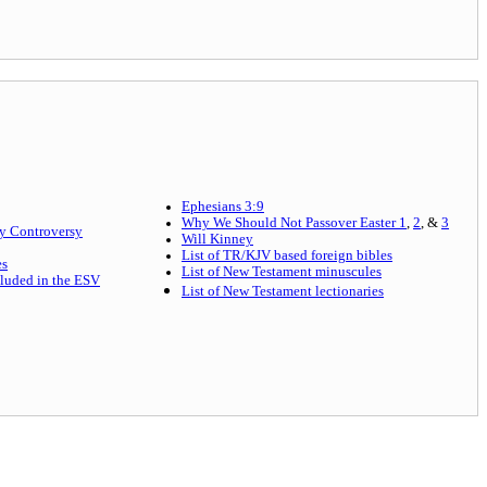
Ephesians 3:9
Why We Should Not Passover Easter 1
,
2
, &
3
ly Controversy
Will Kinney
List of TR/KJV based foreign bibles
es
List of New Testament minuscules
ncluded in the ESV
List of New Testament lectionaries