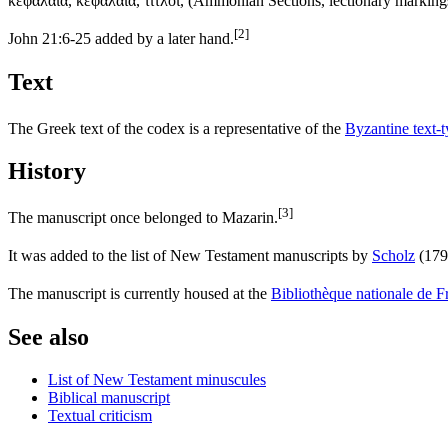
κεφαλαια, κεφαλαια, τιτλοι, (Ammonian Sections, lectionary markings, 
[2]
John 21:6-25 added by a later hand.
Text
The Greek text of the codex is a representative of the
Byzantine text-
History
[3]
The manuscript once belonged to Mazarin.
It was added to the list of New Testament manuscripts by
Scholz
(179
The manuscript is currently housed at the
Bibliothèque nationale de F
See also
List of New Testament minuscules
Biblical manuscript
Textual criticism