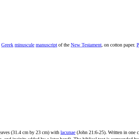
a
Greek
minuscule
manuscript
of the
New Testament
, on cotton paper.
P
eaves (31.4 cm by 23 cm) with
lacunae
(John 21:6-25). Written in one c