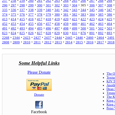
·
·
·
·
·
·
·
·
·
·
·
·
·
257
258
259
260
261
262
263
264
265
266
267
268
269
·
·
·
·
·
·
·
·
·
·
·
·
·
296
297
298
299
300
301
302
303
304
305
306
307
308
·
·
·
·
·
·
·
·
·
·
·
·
·
335
336
337
338
339
340
341
342
343
344
345
346
347
·
·
·
·
·
·
·
·
·
·
·
·
·
374
375
376
377
378
379
380
381
382
383
384
385
386
·
·
·
·
·
·
·
·
·
·
·
·
·
413
414
415
416
417
418
419
420
421
422
423
424
425
·
·
·
·
·
·
·
·
·
·
·
·
·
452
453
454
455
456
457
458
459
460
461
462
463
464
·
·
·
·
·
·
·
·
·
·
·
·
·
491
492
493
494
495
496
497
498
499
500
501
502
503
·
·
·
·
·
·
·
·
·
·
·
·
·
823
824
825
826
827
828
829
830
831
876
891
892
893
·
·
·
·
·
·
·
·
·
·
2268
2344
2423
2427
2437
2444
2445
2446
2460
2464
2491
·
·
·
·
·
·
·
·
·
·
2808
2809
2810
2811
2812
2813
2814
2815
2816
2817
2818
Some Helpful Links
Please Donate
The O
Textu
KJV 
Anoth
Dean 
Treas
Donate
The K
King 
King 
Peter
Facebook