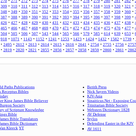
·
·
·
·
·
·
·
·
·
·
·
·
·
270
271
272
273
274
275
276
277
278
279
280
281
282
·
·
·
·
·
·
·
·
·
·
·
·
·
309
310
311
312
313
314
315
316
317
318
319
320
321
·
·
·
·
·
·
·
·
·
·
·
·
·
348
349
350
351
352
353
354
355
356
357
358
359
360
·
·
·
·
·
·
·
·
·
·
·
·
·
387
388
389
390
391
392
393
394
395
396
397
398
399
·
·
·
·
·
·
·
·
·
·
·
·
·
426
427
428
429
430
431
432
433
434
435
436
437
438
·
·
·
·
·
·
·
·
·
·
·
·
·
465
466
467
468
469
470
471
472
473
474
475
476
477
·
·
·
·
·
·
·
·
·
·
·
·
·
504
505
506
507
543
544
565
566
579
585
614
639
653
·
·
·
·
·
·
·
·
·
·
·
918
1071
1143
1152
1241
1253
1423
1424
1432
1582
1739
·
·
·
·
·
·
·
·
·
·
·
2495
2612
2613
2614
2615
2616
2641
2754
2755
2756
275
·
·
·
·
·
·
·
·
·
·
·
2819
2820
2821
2855
2856
2857
2858
2859
2860
2861
286
ld Paths Publications
Berith Press
s Receptus Bibles
Nick Sayers Videos
Today
KJV-Asia
er King James Bible Believer
Sinaiticus.Net - Exposing Co
Burgon Society
Trinitarian Bible Society
ury of Scripture Knowledge
Websters Dictionary 1828
ings Bible
AV Defense
James Bible Translators
Stylos
James Bible Dictionary
Defending Easter in the KJV
 Van Kleeck
YT
AV 1611