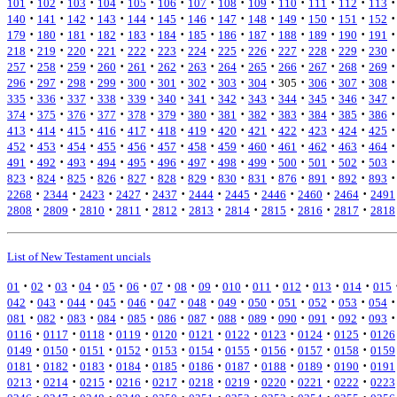
·
·
·
·
·
·
·
·
·
·
·
·
·
101
102
103
104
105
106
107
108
109
110
111
112
113
·
·
·
·
·
·
·
·
·
·
·
·
·
140
141
142
143
144
145
146
147
148
149
150
151
152
·
·
·
·
·
·
·
·
·
·
·
·
·
179
180
181
182
183
184
185
186
187
188
189
190
191
·
·
·
·
·
·
·
·
·
·
·
·
·
218
219
220
221
222
223
224
225
226
227
228
229
230
·
·
·
·
·
·
·
·
·
·
·
·
·
257
258
259
260
261
262
263
264
265
266
267
268
269
·
·
·
·
·
·
·
·
·
·
·
·
·
296
297
298
299
300
301
302
303
304
305
306
307
308
·
·
·
·
·
·
·
·
·
·
·
·
·
335
336
337
338
339
340
341
342
343
344
345
346
347
·
·
·
·
·
·
·
·
·
·
·
·
·
374
375
376
377
378
379
380
381
382
383
384
385
386
·
·
·
·
·
·
·
·
·
·
·
·
·
413
414
415
416
417
418
419
420
421
422
423
424
425
·
·
·
·
·
·
·
·
·
·
·
·
·
452
453
454
455
456
457
458
459
460
461
462
463
464
·
·
·
·
·
·
·
·
·
·
·
·
·
491
492
493
494
495
496
497
498
499
500
501
502
503
·
·
·
·
·
·
·
·
·
·
·
·
·
823
824
825
826
827
828
829
830
831
876
891
892
893
·
·
·
·
·
·
·
·
·
·
2268
2344
2423
2427
2437
2444
2445
2446
2460
2464
2491
·
·
·
·
·
·
·
·
·
·
2808
2809
2810
2811
2812
2813
2814
2815
2816
2817
2818
List of New Testament uncials
·
·
·
·
·
·
·
·
·
·
·
·
·
·
01
02
03
04
05
06
07
08
09
010
011
012
013
014
015
·
·
·
·
·
·
·
·
·
·
·
·
·
042
043
044
045
046
047
048
049
050
051
052
053
054
·
·
·
·
·
·
·
·
·
·
·
·
·
081
082
083
084
085
086
087
088
089
090
091
092
093
·
·
·
·
·
·
·
·
·
·
0116
0117
0118
0119
0120
0121
0122
0123
0124
0125
0126
·
·
·
·
·
·
·
·
·
·
0149
0150
0151
0152
0153
0154
0155
0156
0157
0158
0159
·
·
·
·
·
·
·
·
·
·
0181
0182
0183
0184
0185
0186
0187
0188
0189
0190
0191
·
·
·
·
·
·
·
·
·
·
0213
0214
0215
0216
0217
0218
0219
0220
0221
0222
0223