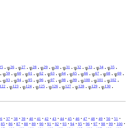
25
26
27
28
29
30
31
32
33
34
35
·
𝔓
·
𝔓
·
𝔓
·
𝔓
·
𝔓
·
𝔓
·
𝔓
·
𝔓
·
𝔓
·
𝔓
·
59
60
61
62
63
64
65
66
67
68
69
·
𝔓
·
𝔓
·
𝔓
·
𝔓
·
𝔓
·
𝔓
·
𝔓
·
𝔓
·
𝔓
·
𝔓
·
𝔓
·
93
94
95
96
97
98
99
100
101
102
·
𝔓
·
𝔓
·
𝔓
·
𝔓
·
𝔓
·
𝔓
·
𝔓
·
𝔓
·
𝔓
·
𝔓
·
122
123
124
125
126
127
128
129
130
·
𝔓
·
𝔓
·
𝔓
·
𝔓
·
𝔓
·
𝔓
·
𝔓
·
𝔓
·
·
·
·
·
·
·
·
·
·
·
·
·
·
·
·
·
36
37
38
39
40
41
42
43
44
45
46
47
48
49
50
51
·
·
·
·
·
·
·
·
·
·
·
·
·
·
·
·
85
86
87
88
89
90
91
92
93
94
95
96
97
98
99
100