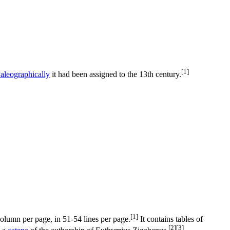
[1]
aleographically
it had been assigned to the 13th century.
[1]
olumn per page, in 51-54 lines per page.
It contains tables of
[2]
[3]