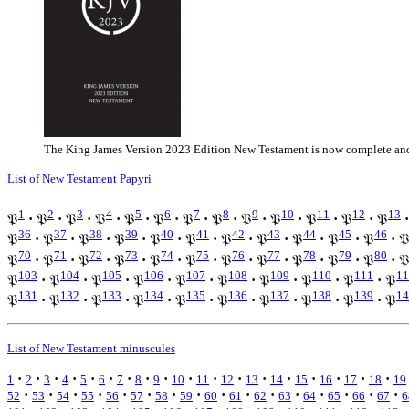
The King James Version 2023 Edition New Testament is now complete and
List of New Testament Papyri
1
2
3
4
5
6
7
8
9
10
11
12
13
𝔓
·
𝔓
·
𝔓
·
𝔓
·
𝔓
·
𝔓
·
𝔓
·
𝔓
·
𝔓
·
𝔓
·
𝔓
·
𝔓
·
𝔓
·
36
37
38
39
40
41
42
43
44
45
46
𝔓
·
𝔓
·
𝔓
·
𝔓
·
𝔓
·
𝔓
·
𝔓
·
𝔓
·
𝔓
·
𝔓
·
𝔓
·

70
71
72
73
74
75
76
77
78
79
80
𝔓
·
𝔓
·
𝔓
·
𝔓
·
𝔓
·
𝔓
·
𝔓
·
𝔓
·
𝔓
·
𝔓
·
𝔓
·

103
104
105
106
107
108
109
110
111
11
𝔓
·
𝔓
·
𝔓
·
𝔓
·
𝔓
·
𝔓
·
𝔓
·
𝔓
·
𝔓
·
𝔓
131
132
133
134
135
136
137
138
139
14
𝔓
·
𝔓
·
𝔓
·
𝔓
·
𝔓
·
𝔓
·
𝔓
·
𝔓
·
𝔓
·
𝔓
List of New Testament minuscules
·
·
·
·
·
·
·
·
·
·
·
·
·
·
·
·
·
·
1
2
3
4
5
6
7
8
9
10
11
12
13
14
15
16
17
18
19
·
·
·
·
·
·
·
·
·
·
·
·
·
·
·
·
52
53
54
55
56
57
58
59
60
61
62
63
64
65
66
67
6