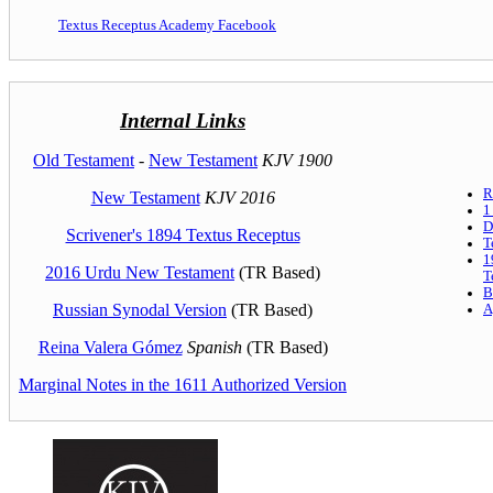
Textus Receptus Academy Facebook
Internal Links
Old Testament
-
New Testament
KJV 1900
R
New Testament
KJV 2016
1
D
Scrivener's 1894 Textus Receptus
T
1
2016 Urdu New Testament
(TR Based)
T
B
Russian Synodal Version
(TR Based)
A
Reina Valera Gómez
Spanish
(TR Based)
Marginal Notes in the 1611 Authorized Version