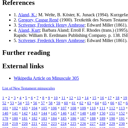
References
1.
Aland, K.
; M. Welte, B. Köster, K. Junack (1994). Kurzgefa
2.
Gregory, Caspar René
(1900). Textkritik des Neuen Testament
3.
Scrivener, Frederick Henry Ambrose
; Edward Miller (1861).
4.
Aland, Kurt
; Barbara Aland; Erroll F. Rhodes (trans.) (1995
Rapids: William B. Eerdmans Publishing Company. p. 138. I
5.
Scrivener, Frederick Henry Ambrose
; Edward Miller (1861).
Further reading
External links
Wikipedia Article on Minuscule 305
List of New Testament minuscules
·
·
·
·
·
·
·
·
·
·
·
·
·
·
·
·
·
·
1
2
3
4
5
6
7
8
9
10
11
12
13
14
15
16
17
18
19
·
·
·
·
·
·
·
·
·
·
·
·
·
·
·
·
52
53
54
55
56
57
58
59
60
61
62
63
64
65
66
67
6
·
·
·
·
·
·
·
·
·
·
·
·
·
101
102
103
104
105
106
107
108
109
110
111
112
113
·
·
·
·
·
·
·
·
·
·
·
·
·
140
141
142
143
144
145
146
147
148
149
150
151
152
·
·
·
·
·
·
·
·
·
·
·
·
·
179
180
181
182
183
184
185
186
187
188
189
190
191
·
·
·
·
·
·
·
·
·
·
·
·
·
218
219
220
221
222
223
224
225
226
227
228
229
230