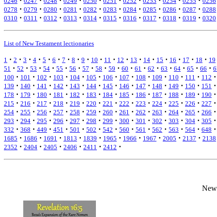
·
·
·
·
·
·
·
·
·
·
0246
0247
0248
0249
0250
0251
0252
0253
0254
0255
0256
·
·
·
·
·
·
·
·
·
·
0278
0279
0280
0281
0282
0283
0284
0285
0286
0287
0288
·
·
·
·
·
·
·
·
·
·
0310
0311
0312
0313
0314
0315
0316
0317
0318
0319
0320
List of New Testament lectionaries
·
·
·
·
·
·
·
·
·
·
·
·
·
·
·
·
·
·
1
2
3
4
5
6
7
8
9
10
11
12
13
14
15
16
17
18
19
·
·
·
·
·
·
·
·
·
·
·
·
·
·
·
·
51
52
53
54
55
56
57
58
59
60
61
62
63
64
65
66
6
·
·
·
·
·
·
·
·
·
·
·
·
·
100
101
102
103
104
105
106
107
108
109
110
111
112
·
·
·
·
·
·
·
·
·
·
·
·
·
139
140
141
142
143
144
145
146
147
148
149
150
151
·
·
·
·
·
·
·
·
·
·
·
·
·
178
179
180
181
182
183
184
185
186
187
188
189
190
·
·
·
·
·
·
·
·
·
·
·
·
·
215
216
217
218
219
220
221
222
223
224
225
226
227
·
·
·
·
·
·
·
·
·
·
·
·
·
254
255
256
257
258
259
260
261
262
263
264
265
266
·
·
·
·
·
·
·
·
·
·
·
·
·
293
294
295
296
297
298
299
300
301
302
303
304
305
·
·
·
·
·
·
·
·
·
·
·
·
·
332
368
449
451
501
502
542
560
561
562
563
564
648
·
·
·
·
·
·
·
·
·
·
1685
1686
1691
1813
1839
1965
1966
1967
2005
2137
2138
·
·
·
·
·
·
2352
2404
2405
2406
2411
2412
New 