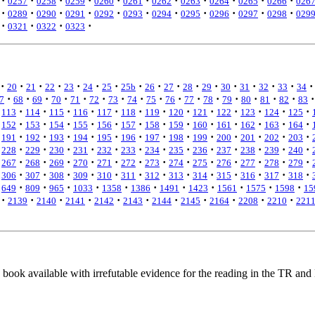
·
·
·
·
·
·
·
·
·
·
·
0257
0258
0259
0260
0261
0262
0263
0264
0265
0266
026
·
·
·
·
·
·
·
·
·
·
·
0289
0290
0291
0292
0293
0294
0295
0296
0297
0298
029
·
·
·
·
0321
0322
0323
·
·
·
·
·
·
·
·
·
·
·
·
·
·
·
·
·
20
21
22
23
24
25
25b
26
27
28
29
30
31
32
33
34
·
·
·
·
·
·
·
·
·
·
·
·
·
·
·
·
·
7
68
69
70
71
72
73
74
75
76
77
78
79
80
81
82
83
·
·
·
·
·
·
·
·
·
·
·
·
·
113
114
115
116
117
118
119
120
121
122
123
124
125
·
·
·
·
·
·
·
·
·
·
·
·
·
152
153
154
155
156
157
158
159
160
161
162
163
164
·
·
·
·
·
·
·
·
·
·
·
·
·
191
192
193
194
195
196
197
198
199
200
201
202
203
·
·
·
·
·
·
·
·
·
·
·
·
·
228
229
230
231
232
233
234
235
236
237
238
239
240
·
·
·
·
·
·
·
·
·
·
·
·
·
267
268
269
270
271
272
273
274
275
276
277
278
279
·
·
·
·
·
·
·
·
·
·
·
·
·
306
307
308
309
310
311
312
313
314
315
316
317
318
·
·
·
·
·
·
·
·
·
·
·
649
809
965
1033
1358
1386
1491
1423
1561
1575
1598
15
·
·
·
·
·
·
·
·
·
·
·
2139
2140
2141
2142
2143
2144
2145
2164
2208
2210
221
book available with irrefutable evidence for the reading in the TR and