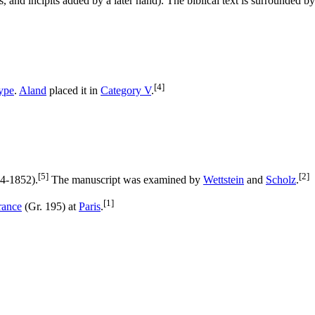
and incipits added by a later hand). The biblical text is surrounded b
[4]
type
.
Aland
placed it in
Category V
.
[5]
[2]
4-1852).
The manuscript was examined by
Wettstein
and
Scholz
.
[1]
rance
(Gr. 195) at
Paris
.