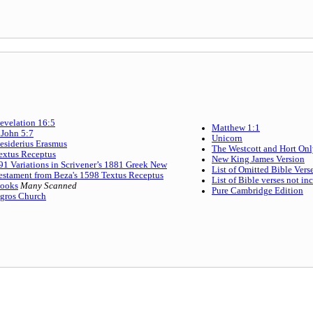
evelation 16:5
Matthew 1:1
 John 5:7
Unicorn
esiderius Erasmus
The Westcott and Hort On
extus Receptus
New King James Version
91 Variations in Scrivener’s 1881 Greek New
List of Omitted Bible Vers
estament from Beza's 1598 Textus Receptus
List of Bible verses not i
ooks
Many Scanned
Pure Cambridge Edition
gros Church