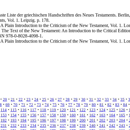
sste Liste der griechischen Handschriften des Neues Testaments. Berl
s, Vol. 1. Leipzig. p. 178.
 A Plain Introduction to the Criticism of the New Testament, Vol. 1. L
). The Text of the New Testament: An Introduction to the Critical Editi
SBN 978-0-8028-4098-1.
 A Plain Introduction to the Criticism of the New Testament, Vol. 1. L
·
·
·
·
·
·
·
·
·
·
·
·
·
·
·
·
·
20
21
22
23
24
25
26
27
28
29
30
31
32
33
34
35
·
·
·
·
·
·
·
·
·
·
·
·
·
·
·
·
·
8
69
70
71
72
73
74
75
76
77
78
79
80
81
82
83
84
·
·
·
·
·
·
·
·
·
·
·
·
·
114
115
116
117
118
119
120
121
122
123
124
125
126
·
·
·
·
·
·
·
·
·
·
·
·
·
153
154
155
156
157
158
159
160
161
162
163
164
165
·
·
·
·
·
·
·
·
·
·
·
·
·
192
193
194
195
196
197
198
199
200
201
202
203
204
·
·
·
·
·
·
·
·
·
·
·
·
·
231
232
233
234
235
236
237
238
239
240
241
242
243