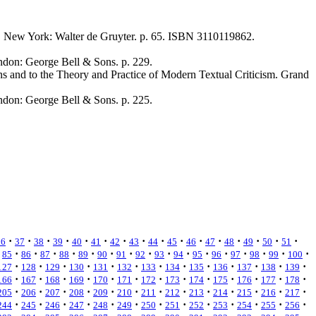
in, New York: Walter de Gruyter. p. 65. ISBN 3110119862.
ondon: George Bell & Sons. p. 229.
ons and to the Theory and Practice of Modern Textual Criticism. Grand
ondon: George Bell & Sons. p. 225.
·
·
·
·
·
·
·
·
·
·
·
·
·
·
·
·
36
37
38
39
40
41
42
43
44
45
46
47
48
49
50
51
·
·
·
·
·
·
·
·
·
·
·
·
·
·
·
·
85
86
87
88
89
90
91
92
93
94
95
96
97
98
99
100
·
·
·
·
·
·
·
·
·
·
·
·
·
127
128
129
130
131
132
133
134
135
136
137
138
139
·
·
·
·
·
·
·
·
·
·
·
·
·
166
167
168
169
170
171
172
173
174
175
176
177
178
·
·
·
·
·
·
·
·
·
·
·
·
·
205
206
207
208
209
210
211
212
213
214
215
216
217
·
·
·
·
·
·
·
·
·
·
·
·
·
244
245
246
247
248
249
250
251
252
253
254
255
256