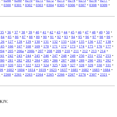
·
·
·
·
·
·
·
·
·
·
·
7
0268
0269
0270
0271
0272
0273
0274
0275
0276
0277
·
·
·
·
·
·
·
·
·
·
·
9
0300
0301
0302
0303
0304
0305
0306
0307
0308
0309
·
·
·
·
·
·
·
·
·
·
·
·
·
·
·
·
35
36
37
38
39
40
41
42
43
44
45
46
47
48
49
50
·
·
·
·
·
·
·
·
·
·
·
·
·
·
·
·
84
85
86
87
88
89
90
91
92
93
94
95
96
97
98
99
·
·
·
·
·
·
·
·
·
·
·
·
·
126
127
128
129
130
131
132
133
134
135
136
137
138
·
·
·
·
·
·
·
·
·
·
·
·
·
165
166
167
168
169
170
171
172
173
174
175
176
177
·
·
·
·
·
·
·
·
·
·
·
·
204
205
206a
206b
207
208
209
210
211
212
213
214
·
·
·
·
·
·
·
·
·
·
·
·
·
241
242
243
244
245
246
247
248
249
250
251
252
253
·
·
·
·
·
·
·
·
·
·
·
·
·
280
281
282
283
284
285
286
287
288
289
290
291
292
·
·
·
·
·
·
·
·
·
·
·
·
·
319
320
321
322
323
324
325
326
327
328
329
330
331
·
·
·
·
·
·
·
·
·
·
·
99
1602
1604
1614
1619
1623
1637
1681
1682
1683
1684
·
·
·
·
·
·
·
·
·
·
·
1
2260
2261
2263
2264
2265
2266
2267
2276
2307
2321
 KJV.