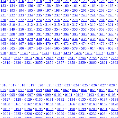
·
·
·
·
·
·
·
·
·
·
·
·
·
114
115
116
117
118
119
120
121
122
123
124
125
126
·
·
·
·
·
·
·
·
·
·
·
·
·
153
154
155
156
157
158
159
160
161
162
163
164
165
·
·
·
·
·
·
·
·
·
·
·
·
·
192
193
194
195
196
197
198
199
200
201
202
203
204
·
·
·
·
·
·
·
·
·
·
·
·
·
231
232
233
234
235
236
237
238
239
240
241
242
243
·
·
·
·
·
·
·
·
·
·
·
·
·
270
271
272
273
274
275
276
277
278
279
280
281
282
·
·
·
·
·
·
·
·
·
·
·
·
·
309
310
311
312
313
314
315
316
317
318
319
320
321
·
·
·
·
·
·
·
·
·
·
·
·
·
348
349
350
351
352
353
354
355
356
357
358
359
360
·
·
·
·
·
·
·
·
·
·
·
·
·
387
388
389
390
391
392
393
394
395
396
397
398
399
·
·
·
·
·
·
·
·
·
·
·
·
·
426
427
428
429
430
431
432
433
434
435
436
437
438
·
·
·
·
·
·
·
·
·
·
·
·
·
465
466
467
468
469
470
471
472
473
474
475
476
477
·
·
·
·
·
·
·
·
·
·
·
·
·
504
505
506
507
543
544
565
566
579
585
614
639
653
·
·
·
·
·
·
·
·
·
·
·
918
1071
1143
1152
1241
1253
1423
1424
1432
1582
1739
·
·
·
·
·
·
·
·
·
·
·
2495
2612
2613
2614
2615
2616
2641
2754
2755
2756
275
·
·
·
·
·
·
·
·
·
·
·
2819
2820
2821
2855
2856
2857
2858
2859
2860
2861
286
·
·
·
·
·
·
·
·
·
·
·
·
·
·
016
017
018
019
020
021
022
023
024
025
026
027
028
·
·
·
·
·
·
·
·
·
·
·
·
·
055
056
057
058
059
060
061
062
063
064
065
066
067
·
·
·
·
·
·
·
·
·
·
·
·
094
095
096
097
098
099
0100
0101
0102
0103
0104
0105
·
·
·
·
·
·
·
·
·
·
·
0127
0128
0129
0130
0131
0132
0134
0135
0136
0137
013
·
·
·
·
·
·
·
·
·
·
·
0160
0161
0162
0163
0164
0165
0166
0167
0168
0169
017
·
·
·
·
·
·
·
·
·
·
·
0192
0193
0194
0195
0196
0197
0198
0199
0200
0201
020
·
·
·
·
·
·
·
·
·
·
·
0224
0225
0226
0227
0228
0229
0230
0231
0232
0234
023