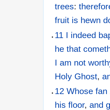
trees
:
therefor
fruit
is hewn 
11
I
indeed
ba
he that comet
I am
not
worth
Holy
Ghost
,
a
12
Whose
fan
his
floor
,
and
g