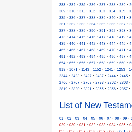
·
·
·
·
·
·
·
283
284
285
286
287
288
289
2
·
·
·
·
·
·
·
309
310
311
312
313
314
315
3
·
·
·
·
·
·
·
335
336
337
338
339
340
341
3
·
·
·
·
·
·
·
361
362
363
364
365
366
367
3
·
·
·
·
·
·
·
387
388
389
390
391
392
393
3
·
·
·
·
·
·
·
413
414
415
416
417
418
419
4
·
·
·
·
·
·
·
439
440
441
442
443
444
445
4
·
·
·
·
·
·
·
465
466
467
468
469
470
471
4
·
·
·
·
·
·
·
491
492
493
494
495
496
497
4
·
·
·
·
·
·
·
654
655
656
657
658
659
660
6
·
·
·
·
·
·
918
1071
1143
1152
1241
1253
1
·
·
·
·
·
·
2344
2423
2427
2437
2444
2445
·
·
·
·
·
·
2766
2767
2768
2793
2802
2803
·
·
·
·
·
·
2819
2820
2821
2855
2856
2857
List of New Testam
·
·
·
·
·
·
·
·
·
01
02
03
04
05
06
07
08
09
·
·
·
·
·
·
·
029
030
031
032
033
034
035
0
·
·
·
·
·
·
·
055
056
057
058
059
060
061
0