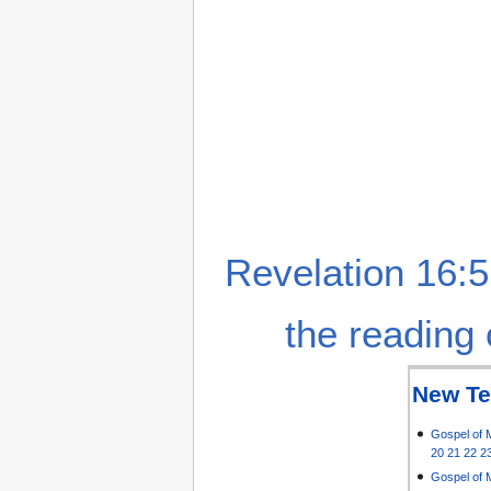
Revelation 16:5
the reading 
New Te
Gospel of 
20
21
22
2
Gospel of 