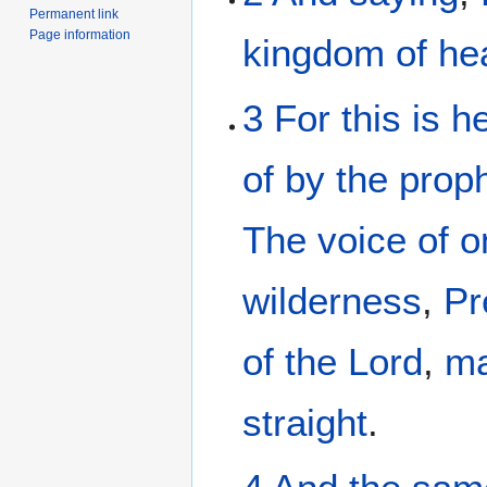
Permanent link
Page information
kingdom
of h
3
For
this
is
h
of
by
the
prop
The voice
of o
wilderness
,
Pr
of the Lord
,
m
straight
.