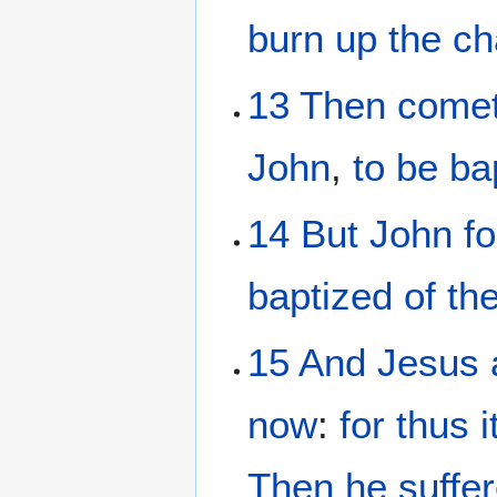
burn up
the
ch
13
Then
come
John
,
to be ba
14
But
John
f
baptized
of
th
15
And
Jesus
now
:
for
thus
i
Then
he suffe