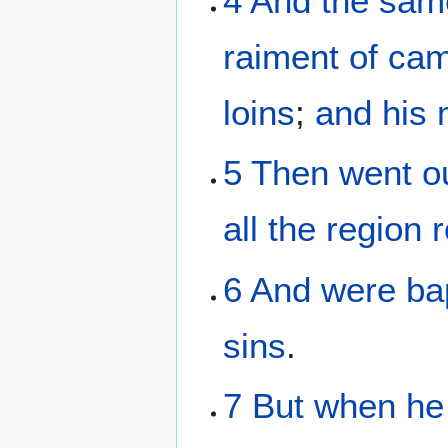
4
And
the sam
raiment
of
cam
loins
;
and
his
5
Then
went o
all
the
region 
6
And
were ba
sins
.
7
But
when he