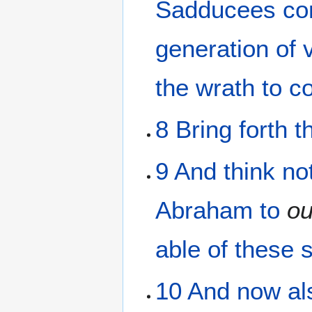
Sadducees
c
generation
of 
the
wrath
to c
8
Bring forth
t
9
And
think
no
Abraham
to
ou
able
of
these
10
And
now
al