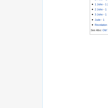
1 John
-
1
2 John
-
1
3 John
-
1
Jude
-
1
Revelation
See Also:
Old 