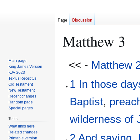
Page
Discussion
Matthew 3
Jump
Jump
Main page
<< -
Matthew 
to
to
King James Version
KJV 2023
navigation
search
Textus Receptus
1
In
those
day
Old Testament
New Testament
Recent changes
Baptist
,
preac
Random page
Special pages
wilderness
of
Tools
What links here
Related changes
2
And
saying
,
Printable version