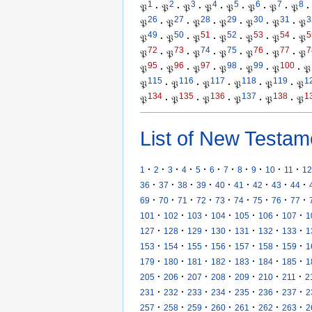
1
2
3
4
5
6
7
8
𝔓
·
𝔓
·
𝔓
·
𝔓
·
𝔓
·
𝔓
·
𝔓
·
𝔓
·
26
27
28
29
30
31
3
𝔓
·
𝔓
·
𝔓
·
𝔓
·
𝔓
·
𝔓
·
𝔓
49
50
51
52
53
54
5
𝔓
·
𝔓
·
𝔓
·
𝔓
·
𝔓
·
𝔓
·
𝔓
72
73
74
75
76
77
7
𝔓
·
𝔓
·
𝔓
·
𝔓
·
𝔓
·
𝔓
·
𝔓
95
96
97
98
99
100
𝔓
·
𝔓
·
𝔓
·
𝔓
·
𝔓
·
𝔓
·
𝔓
115
116
117
118
119
1
𝔓
·
𝔓
·
𝔓
·
𝔓
·
𝔓
·
𝔓
134
135
136
137
138
1
𝔓
·
𝔓
·
𝔓
·
𝔓
·
𝔓
·
𝔓
List of New Testam
·
·
·
·
·
·
·
·
·
·
·
1
2
3
4
5
6
7
8
9
10
11
12
·
·
·
·
·
·
·
·
·
36
37
38
39
40
41
42
43
44
·
·
·
·
·
·
·
·
·
69
70
71
72
73
74
75
76
77
·
·
·
·
·
·
·
101
102
103
104
105
106
107
1
·
·
·
·
·
·
·
127
128
129
130
131
132
133
1
·
·
·
·
·
·
·
153
154
155
156
157
158
159
1
·
·
·
·
·
·
·
179
180
181
182
183
184
185
1
·
·
·
·
·
·
·
205
206
207
208
209
210
211
2
·
·
·
·
·
·
·
231
232
233
234
235
236
237
2
·
·
·
·
·
·
·
257
258
259
260
261
262
263
2