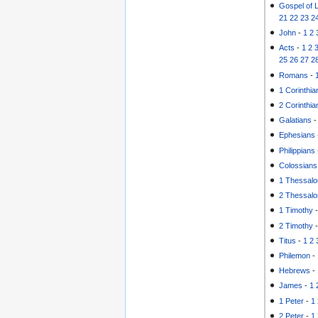
Gospel of 
21
22
23
2
John
-
1
2
Acts
-
1
2
25
26
27
2
Romans
-
1 Corinthia
2 Corinthia
Galatians
Ephesians
Philippians
Colossians
1 Thessalo
2 Thessalo
1 Timothy
2 Timothy
Titus
-
1
2
Philemon
-
Hebrews
-
James
-
1
1 Peter
-
1
2 Peter
-
1