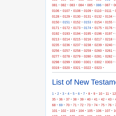
·
·
·
·
·
·
·
081
082
083
084
085
086
087
0
·
·
·
·
·
·
0106
0107
0108
0109
0110
0111
·
·
·
·
·
·
0128
0129
0130
0131
0132
0134
·
·
·
·
·
·
0150
0151
0152
0153
0154
0155
·
·
·
·
·
·
0171
0172
0173
0174
0175
0176
·
·
·
·
·
·
0192
0193
0194
0195
0196
0197
·
·
·
·
·
·
0213
0214
0215
0216
0217
0218
·
·
·
·
·
·
0235
0236
0237
0238
0239
0240
·
·
·
·
·
·
0256
0257
0258
0259
0260
0261
·
·
·
·
·
·
0277
0278
0279
0280
0281
0282
·
·
·
·
·
·
0298
0299
0300
0301
0302
0303
·
·
·
·
·
0319
0320
0321
0322
0323
List of New Testame
·
·
·
·
·
·
·
·
·
·
·
1
2
3
4
5
6
7
8
9
10
11
12
·
·
·
·
·
·
·
·
·
35
36
37
38
39
40
41
42
43
·
·
·
·
·
·
·
·
·
68
69
70
71
72
73
74
75
76
·
·
·
·
·
·
·
101
102
103
104
105
106
107
1