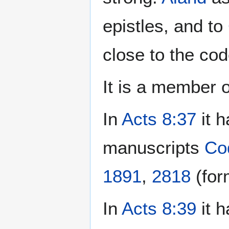
epistles, and to
close to the co
It is a member o
In
Acts 8:37
it h
manuscripts
Co
1891
,
2818
(for
In
Acts 8:39
it 