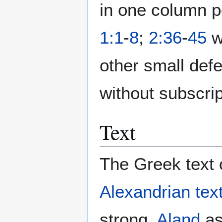
in one column p
1:1
-
8
;
2:36
-
45
w
other small defe
without subscrip
Text
The Greek text o
Alexandrian tex
strong.
Aland
as