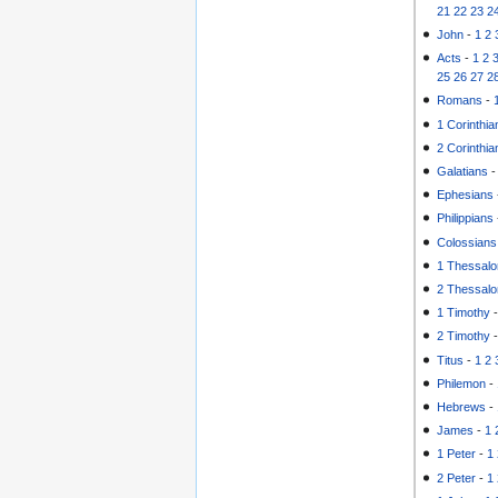
21
22
23
2
John
-
1
2
Acts
-
1
2
25
26
27
2
Romans
-
1 Corinthia
2 Corinthia
Galatians
Ephesians
Philippians
Colossians
1 Thessalo
2 Thessalo
1 Timothy
2 Timothy
Titus
-
1
2
Philemon
-
Hebrews
-
James
-
1
1 Peter
-
1
2 Peter
-
1