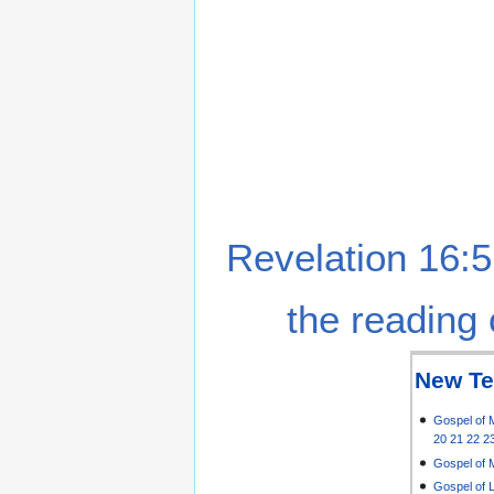
Revelation 16:5
the reading 
New Te
Gospel of 
20
21
22
2
Gospel of 
Gospel of 