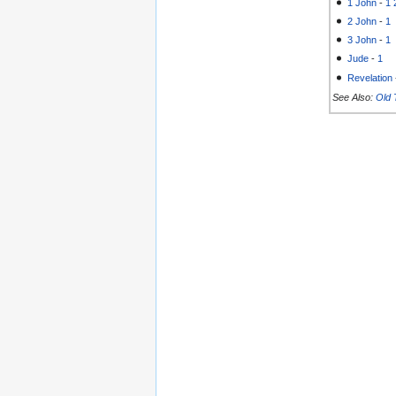
1 John
-
1
2 John
-
1
3 John
-
1
Jude
-
1
Revelation
See Also:
Old 