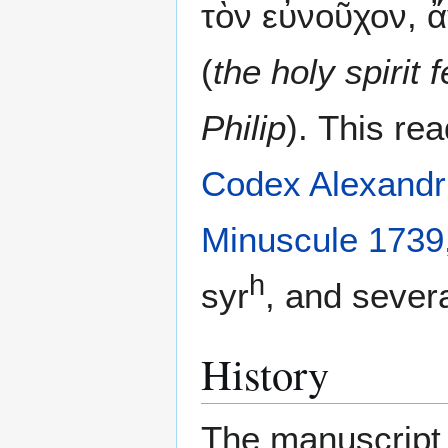
τὸν εὐνοῦχον, 
(
the holy spirit
Philip
). This re
Codex Alexandr
Minuscule 1739
h
syr
, and severa
History
The manuscript 