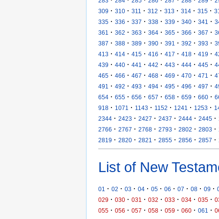
283
284
285
286
287
288
289
2
·
·
·
·
·
·
·
309
310
311
312
313
314
315
3
·
·
·
·
·
·
·
335
336
337
338
339
340
341
3
·
·
·
·
·
·
·
361
362
363
364
365
366
367
3
·
·
·
·
·
·
·
387
388
389
390
391
392
393
3
·
·
·
·
·
·
·
413
414
415
416
417
418
419
4
·
·
·
·
·
·
·
439
440
441
442
443
444
445
4
·
·
·
·
·
·
·
465
466
467
468
469
470
471
4
·
·
·
·
·
·
·
491
492
493
494
495
496
497
4
·
·
·
·
·
·
·
654
655
656
657
658
659
660
6
·
·
·
·
·
·
918
1071
1143
1152
1241
1253
1
·
·
·
·
·
·
2344
2423
2427
2437
2444
2445
·
·
·
·
·
·
2766
2767
2768
2793
2802
2803
·
·
·
·
·
·
2819
2820
2821
2855
2856
2857
List of New Testam
·
·
·
·
·
·
·
·
·
01
02
03
04
05
06
07
08
09
·
·
·
·
·
·
·
029
030
031
032
033
034
035
0
·
·
·
·
·
·
·
055
056
057
058
059
060
061
0