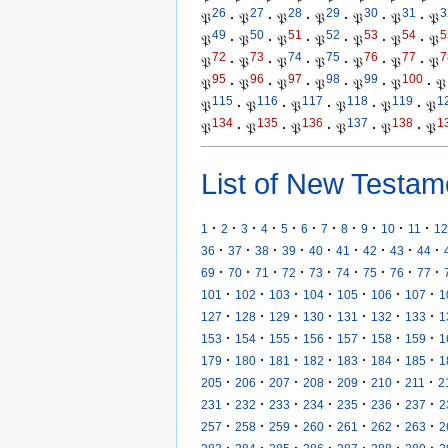
26
27
28
29
30
31
3
𝔓
·
𝔓
·
𝔓
·
𝔓
·
𝔓
·
𝔓
·
𝔓
49
50
51
52
53
54
5
𝔓
·
𝔓
·
𝔓
·
𝔓
·
𝔓
·
𝔓
·
𝔓
72
73
74
75
76
77
7
𝔓
·
𝔓
·
𝔓
·
𝔓
·
𝔓
·
𝔓
·
𝔓
95
96
97
98
99
100
𝔓
·
𝔓
·
𝔓
·
𝔓
·
𝔓
·
𝔓
·
𝔓
115
116
117
118
119
1
𝔓
·
𝔓
·
𝔓
·
𝔓
·
𝔓
·
𝔓
134
135
136
137
138
1
𝔓
·
𝔓
·
𝔓
·
𝔓
·
𝔓
·
𝔓
List of New Testam
·
·
·
·
·
·
·
·
·
·
·
1
2
3
4
5
6
7
8
9
10
11
12
·
·
·
·
·
·
·
·
·
36
37
38
39
40
41
42
43
44
·
·
·
·
·
·
·
·
·
69
70
71
72
73
74
75
76
77
·
·
·
·
·
·
·
101
102
103
104
105
106
107
1
·
·
·
·
·
·
·
127
128
129
130
131
132
133
1
·
·
·
·
·
·
·
153
154
155
156
157
158
159
1
·
·
·
·
·
·
·
179
180
181
182
183
184
185
1
·
·
·
·
·
·
·
205
206
207
208
209
210
211
2
·
·
·
·
·
·
·
231
232
233
234
235
236
237
2
·
·
·
·
·
·
·
257
258
259
260
261
262
263
2
·
·
·
·
·
·
·