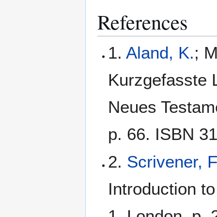
References
1.
Aland, K.
; M
Kurzgefasste L
Neues Testamen
p. 66. ISBN 3
2.
Scrivener, 
Introduction t
1. London. p. 