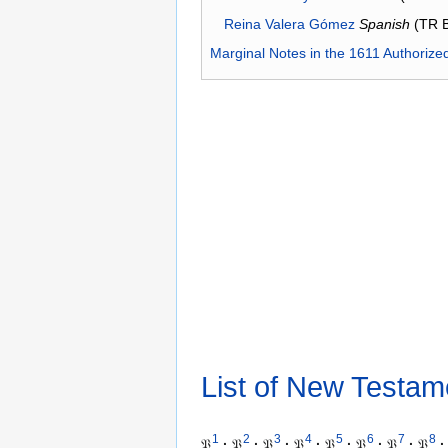
Reina Valera Gómez
Spanish
(TR 
Marginal Notes in the 1611 Authorize
List of New Testam
1
2
3
4
5
6
7
8
𝔓
·
𝔓
·
𝔓
·
𝔓
·
𝔓
·
𝔓
·
𝔓
·
𝔓
·