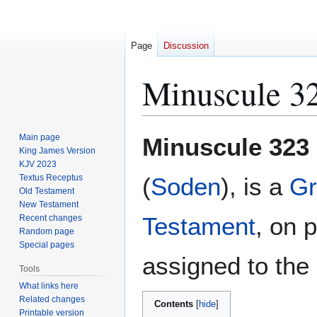
Page
Discussion
Minuscule 3
Jump
Jump
Main page
Minuscule 323
to
to
King James Version
KJV 2023
navigation
search
Textus Receptus
(
Soden
), is a
Gr
Old Testament
New Testament
Testament
, on 
Recent changes
Random page
Special pages
assigned to the 
Tools
What links here
Related changes
Contents
Printable version