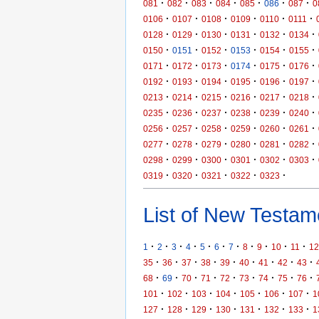
·
·
·
·
·
·
·
081
082
083
084
085
086
087
0
·
·
·
·
·
·
0106
0107
0108
0109
0110
0111
·
·
·
·
·
·
0128
0129
0130
0131
0132
0134
·
·
·
·
·
·
0150
0151
0152
0153
0154
0155
·
·
·
·
·
·
0171
0172
0173
0174
0175
0176
·
·
·
·
·
·
0192
0193
0194
0195
0196
0197
·
·
·
·
·
·
0213
0214
0215
0216
0217
0218
·
·
·
·
·
·
0235
0236
0237
0238
0239
0240
·
·
·
·
·
·
0256
0257
0258
0259
0260
0261
·
·
·
·
·
·
0277
0278
0279
0280
0281
0282
·
·
·
·
·
·
0298
0299
0300
0301
0302
0303
·
·
·
·
·
0319
0320
0321
0322
0323
List of New Testame
·
·
·
·
·
·
·
·
·
·
·
1
2
3
4
5
6
7
8
9
10
11
12
·
·
·
·
·
·
·
·
·
35
36
37
38
39
40
41
42
43
·
·
·
·
·
·
·
·
·
68
69
70
71
72
73
74
75
76
·
·
·
·
·
·
·
101
102
103
104
105
106
107
1
·
·
·
·
·
·
·
127
128
129
130
131
132
133
1