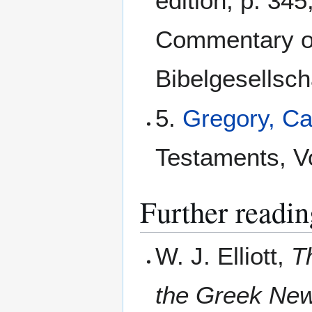
edition, p. 345
Commentary o
Bibelgesellscha
5.
Gregory, C
Testaments, Vo
Further readin
W. J. Elliott,
T
the Greek Ne