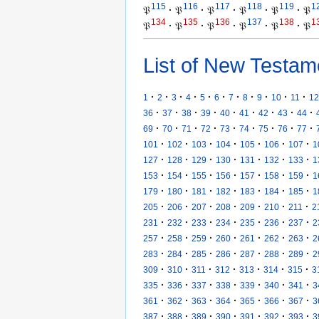
115
116
117
118
119
1
𝔓
·
𝔓
·
𝔓
·
𝔓
·
𝔓
·
𝔓
134
135
136
137
138
1
𝔓
·
𝔓
·
𝔓
·
𝔓
·
𝔓
·
𝔓
List of New Testam
·
·
·
·
·
·
·
·
·
·
·
1
2
3
4
5
6
7
8
9
10
11
12
·
·
·
·
·
·
·
·
·
36
37
38
39
40
41
42
43
44
·
·
·
·
·
·
·
·
·
69
70
71
72
73
74
75
76
77
·
·
·
·
·
·
·
101
102
103
104
105
106
107
1
·
·
·
·
·
·
·
127
128
129
130
131
132
133
1
·
·
·
·
·
·
·
153
154
155
156
157
158
159
1
·
·
·
·
·
·
·
179
180
181
182
183
184
185
1
·
·
·
·
·
·
·
205
206
207
208
209
210
211
2
·
·
·
·
·
·
·
231
232
233
234
235
236
237
2
·
·
·
·
·
·
·
257
258
259
260
261
262
263
2
·
·
·
·
·
·
·
283
284
285
286
287
288
289
2
·
·
·
·
·
·
·
309
310
311
312
313
314
315
3
·
·
·
·
·
·
·
335
336
337
338
339
340
341
3
·
·
·
·
·
·
·
361
362
363
364
365
366
367
3
·
·
·
·
·
·
·
387
388
389
390
391
392
393
3