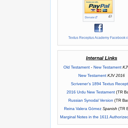
Donate
Textus Receptus Academy Facebook
Internal Links
Old Testament
-
New Testament
KJ
New Testament
KJV 2016
Scrivener's 1894 Textus Recep
2016 Urdu New Testament
(TR Ba
Russian Synodal Version
(TR Ba
Reina Valera Gómez
Spanish
(TR 
Marginal Notes in the 1611 Authorize