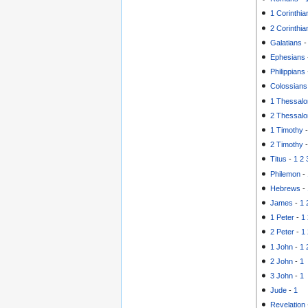
1 Corinthia
2 Corinthia
Galatians
Ephesians
Philippians
Colossians
1 Thessalo
2 Thessalo
1 Timothy
2 Timothy
Titus
-
1
2
Philemon
-
Hebrews
-
James
-
1
1 Peter
-
1
2 Peter
-
1
1 John
-
1
2 John
-
1
3 John
-
1
Jude
-
1
Revelation