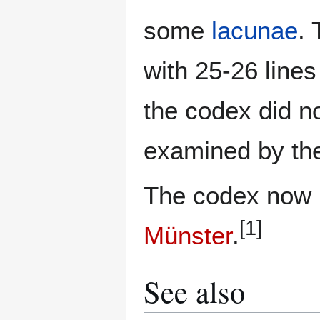
some
lacunae
. 
with 25-26 lines
the codex did n
examined by t
The codex now i
[1]
Münster
.
See also