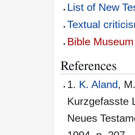
List of New T
Textual critici
Bible Museum 
References
1.
K. Aland
, M
Kurzgefasste L
Neues Testame
1994, p. 207.