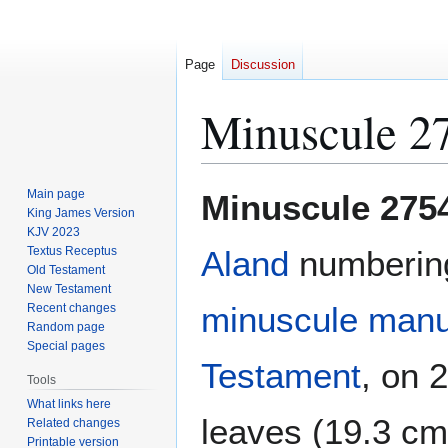
Page
Discussion
Minuscule 2
Jump
Jump
Main page
Minuscule 275
to
to
King James Version
KJV 2023
navigation
search
Textus Receptus
Aland
numbering
Old Testament
New Testament
minuscule
manu
Recent changes
Random page
Special pages
Testament
, on 
Tools
What links here
leaves (19.3 cm
Related changes
Printable version