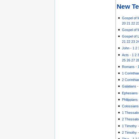
New Te
Gospel of 
20
21
22
2
Gospel of 
Gospel of 
21
22
23
2
John
-
1
2
Acts
-
1
2
25
26
27
2
Romans
-
1 Corinthia
2 Corinthia
Galatians
Ephesians
Philippians
Colossians
1 Thessalo
2 Thessalo
1 Timothy
2 Timothy
Titus
-
1
2