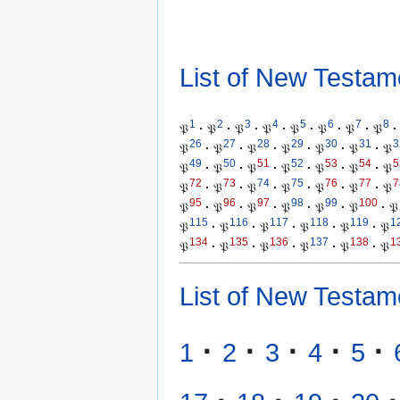
List of New Testam
1
2
3
4
5
6
7
8
𝔓
·
𝔓
·
𝔓
·
𝔓
·
𝔓
·
𝔓
·
𝔓
·
𝔓
·
26
27
28
29
30
31
3
𝔓
·
𝔓
·
𝔓
·
𝔓
·
𝔓
·
𝔓
·
𝔓
49
50
51
52
53
54
5
𝔓
·
𝔓
·
𝔓
·
𝔓
·
𝔓
·
𝔓
·
𝔓
72
73
74
75
76
77
7
𝔓
·
𝔓
·
𝔓
·
𝔓
·
𝔓
·
𝔓
·
𝔓
95
96
97
98
99
100
𝔓
·
𝔓
·
𝔓
·
𝔓
·
𝔓
·
𝔓
·
𝔓
115
116
117
118
119
1
𝔓
·
𝔓
·
𝔓
·
𝔓
·
𝔓
·
𝔓
134
135
136
137
138
1
𝔓
·
𝔓
·
𝔓
·
𝔓
·
𝔓
·
𝔓
List of New Testam
·
·
·
·
·
1
2
3
4
5