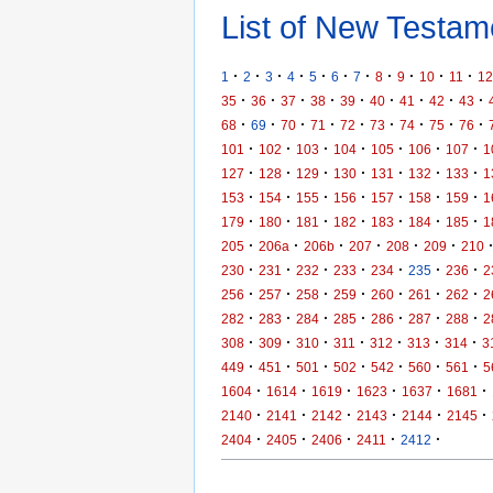
List of New Testame
·
·
·
·
·
·
·
·
·
·
·
1
2
3
4
5
6
7
8
9
10
11
12
·
·
·
·
·
·
·
·
·
35
36
37
38
39
40
41
42
43
·
·
·
·
·
·
·
·
·
68
69
70
71
72
73
74
75
76
·
·
·
·
·
·
·
101
102
103
104
105
106
107
1
·
·
·
·
·
·
·
127
128
129
130
131
132
133
1
·
·
·
·
·
·
·
153
154
155
156
157
158
159
1
·
·
·
·
·
·
·
179
180
181
182
183
184
185
1
·
·
·
·
·
·
205
206a
206b
207
208
209
210
·
·
·
·
·
·
·
230
231
232
233
234
235
236
2
·
·
·
·
·
·
·
256
257
258
259
260
261
262
2
·
·
·
·
·
·
·
282
283
284
285
286
287
288
2
·
·
·
·
·
·
·
308
309
310
311
312
313
314
3
·
·
·
·
·
·
·
449
451
501
502
542
560
561
5
·
·
·
·
·
·
1604
1614
1619
1623
1637
1681
·
·
·
·
·
·
2140
2141
2142
2143
2144
2145
·
·
·
·
·
2404
2405
2406
2411
2412