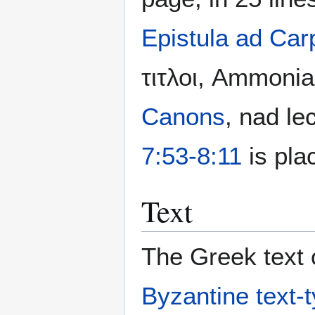
Epistula ad Ca
τιτλοι, Ammonia
Canons
, nad le
7:53-8:11
is pla
Text
The Greek text o
Byzantine text-