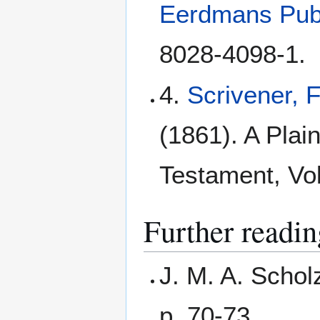
Eerdmans Pub
8028-4098-1.
4.
Scrivener, 
(1861). A Plain
Testament, Vol
Further readin
J. M. A. Schol
p. 70-73.