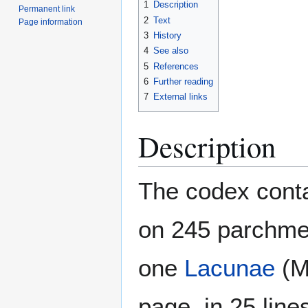
1
Description
Permanent link
2
Text
Page information
3
History
4
See also
5
References
6
Further reading
7
External links
Description
The codex conta
on 245 parchmen
one
Lacunae
(Ma
page, in 25 line