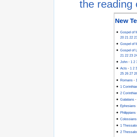
the reading 
New Te
Gospel of 
20
21
22
2
Gospel of 
Gospel of 
21
22
23
2
John
-
1
2
Acts
-
1
2
25
26
27
2
Romans
-
1 Corinthia
2 Corinthia
Galatians
Ephesians
Philippians
Colossians
1 Thessalo
2 Thessalo