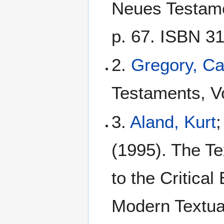
Neues Testamen
p. 67. ISBN 3
2.
Gregory, C
Testaments, Vo
3.
Aland, Kurt
;
(1995). The Te
to the Critical
Modern Textua