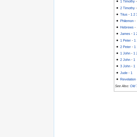
1 Timothy
2 Timothy
Titus
-
1
2
Philemon
-
Hebrews
-
James
-
1
1 Peter
-
1
2 Peter
-
1
1 John
-
1
2 John
-
1
3 John
-
1
Jude
-
1
Revelation
See Also:
Old 