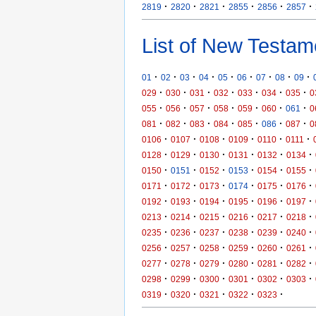
·
·
·
·
·
·
2819
2820
2821
2855
2856
2857
List of New Testam
·
·
·
·
·
·
·
·
·
01
02
03
04
05
06
07
08
09
·
·
·
·
·
·
·
029
030
031
032
033
034
035
0
·
·
·
·
·
·
·
055
056
057
058
059
060
061
0
·
·
·
·
·
·
·
081
082
083
084
085
086
087
0
·
·
·
·
·
·
0106
0107
0108
0109
0110
0111
·
·
·
·
·
·
0128
0129
0130
0131
0132
0134
·
·
·
·
·
·
0150
0151
0152
0153
0154
0155
·
·
·
·
·
·
0171
0172
0173
0174
0175
0176
·
·
·
·
·
·
0192
0193
0194
0195
0196
0197
·
·
·
·
·
·
0213
0214
0215
0216
0217
0218
·
·
·
·
·
·
0235
0236
0237
0238
0239
0240
·
·
·
·
·
·
0256
0257
0258
0259
0260
0261
·
·
·
·
·
·
0277
0278
0279
0280
0281
0282
·
·
·
·
·
·
0298
0299
0300
0301
0302
0303
·
·
·
·
·
0319
0320
0321
0322
0323