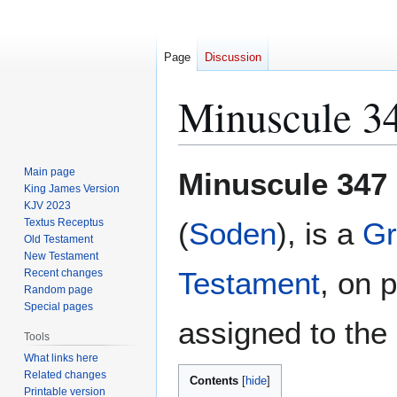
Page
Discussion
Minuscule 3
Jump
Jump
Main page
Minuscule 347
to
to
King James Version
KJV 2023
navigation
search
Textus Receptus
(
Soden
), is a
Gr
Old Testament
New Testament
Testament
, on 
Recent changes
Random page
Special pages
assigned to the 
Tools
What links here
Related changes
Contents
Printable version