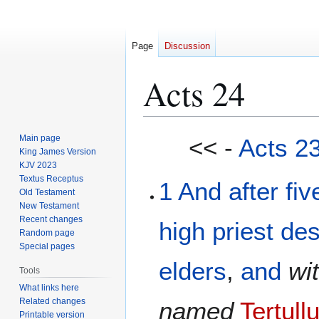
Page
Discussion
Acts 24
Jump
Jump
Main page
<< -
Acts 2
to
to
King James Version
KJV 2023
navigation
search
Textus Receptus
1
And
after
fiv
Old Testament
New Testament
Recent changes
high priest
de
Random page
Special pages
elders
,
and
wi
Tools
What links here
Related changes
named
Tertull
Printable version