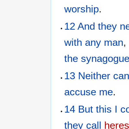
worship
.
12
And
they ne
with
any man
the
synagogu
13
Neither
ca
accuse
me
.
14
But
this
I c
they call
heres