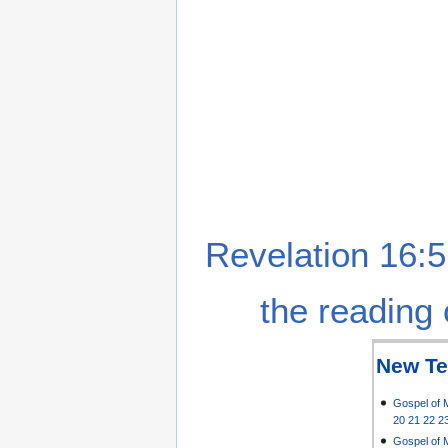
Revelation 16:5
the reading 
New Te
Gospel of 
20
21
22
2
Gospel of 