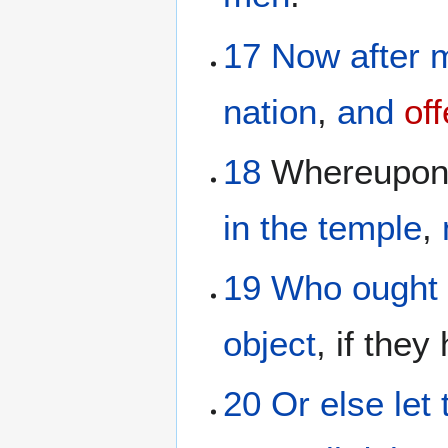
17
Now
after
nation
,
and
of
18
Whereupo
in
the
temple
,
19
Who
ought
object
, if the
20
Or
else let