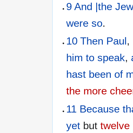
9
And
|the
Je
were
so
.
10
Then
Paul
,
him
to speak
,
hast been
of
m
the more cheer
11
Because th
yet
but
twelve