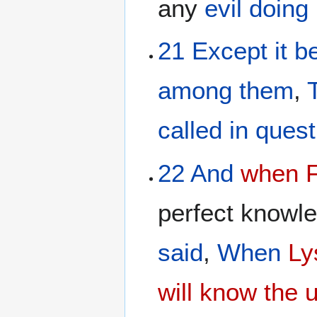
any
evil doing
21
Except
it b
among
them
,
called in quest
22
And
when F
perfect knowl
said
,
When
Ly
will know the 