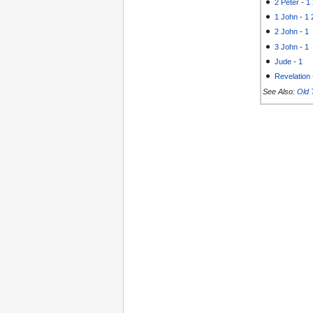
2 Peter
-
1
1 John
-
1
2 John
-
1
3 John
-
1
Jude
-
1
Revelation
See Also:
Old 