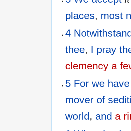
places
,
most n
4
Notwithstan
thee
,
I pray
th
clemency
a f
5
For
we have
mover
of sedit
world
,
and
a r