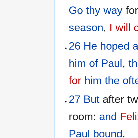
Go thy way
for
season
,
I will 
26
He
hoped
a
him
of
Paul
,
th
for
him
the oft
27
But
after t
room:
and
Fel
Paul
bound
.