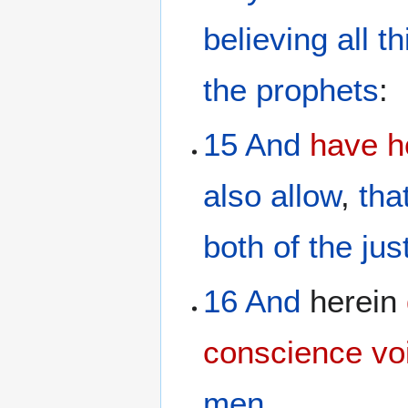
believing
all t
the
prophets
:
15
And
have
h
also
allow
,
tha
both
of the jus
16
And
herein
conscience
vo
men
.