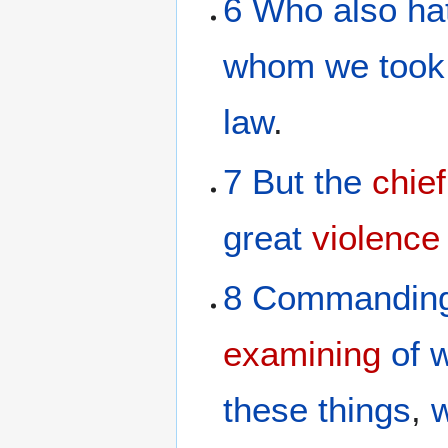
6
Who
also
ha
whom
we took
law
.
7
But
the
chief
great
violence
8
Commandin
examining
of
these things
,