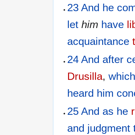
23
And
he co
let
him
have
li
acquaintance
24
And
after
c
Drusilla
,
whic
heard
him
con
25
And
as he
and
judgment