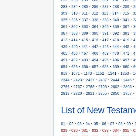
·
·
·
·
·
·
·
283
284
285
286
287
288
289
2
·
·
·
·
·
·
·
309
310
311
312
313
314
315
3
·
·
·
·
·
·
·
335
336
337
338
339
340
341
3
·
·
·
·
·
·
·
361
362
363
364
365
366
367
3
·
·
·
·
·
·
·
387
388
389
390
391
392
393
3
·
·
·
·
·
·
·
413
414
415
416
417
418
419
4
·
·
·
·
·
·
·
439
440
441
442
443
444
445
4
·
·
·
·
·
·
·
465
466
467
468
469
470
471
4
·
·
·
·
·
·
·
491
492
493
494
495
496
497
4
·
·
·
·
·
·
·
654
655
656
657
658
659
660
6
·
·
·
·
·
·
918
1071
1143
1152
1241
1253
1
·
·
·
·
·
·
2344
2423
2427
2437
2444
2445
·
·
·
·
·
·
2766
2767
2768
2793
2802
2803
·
·
·
·
·
·
2819
2820
2821
2855
2856
2857
List of New Testam
·
·
·
·
·
·
·
·
·
01
02
03
04
05
06
07
08
09
·
·
·
·
·
·
·
029
030
031
032
033
034
035
0