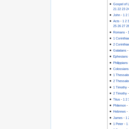
Gospel of 
21
22
23
2
John
-
1
2
Acts
-
1
2
25
26
27
2
Romans
-
1 Corinthia
2 Corinthia
Galatians
Ephesians
Philippians
Colossians
1 Thessalo
2 Thessalo
1 Timothy
2 Timothy
Titus
-
1
2
Philemon
-
Hebrews
-
James
-
1
1 Peter
-
1