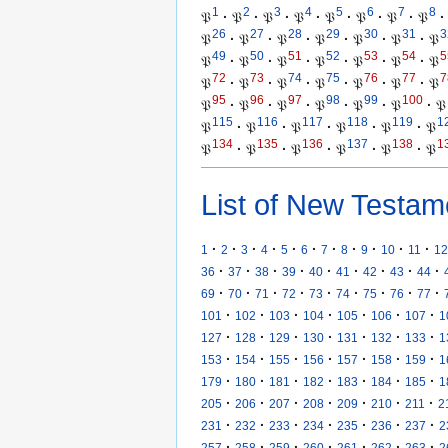
1
2
3
4
5
6
7
8
𝔓
·
𝔓
·
𝔓
·
𝔓
·
𝔓
·
𝔓
·
𝔓
·
𝔓
·
26
27
28
29
30
31
3
𝔓
·
𝔓
·
𝔓
·
𝔓
·
𝔓
·
𝔓
·
𝔓
49
50
51
52
53
54
5
𝔓
·
𝔓
·
𝔓
·
𝔓
·
𝔓
·
𝔓
·
𝔓
72
73
74
75
76
77
7
𝔓
·
𝔓
·
𝔓
·
𝔓
·
𝔓
·
𝔓
·
𝔓
95
96
97
98
99
100
𝔓
·
𝔓
·
𝔓
·
𝔓
·
𝔓
·
𝔓
·
𝔓
115
116
117
118
119
1
𝔓
·
𝔓
·
𝔓
·
𝔓
·
𝔓
·
𝔓
134
135
136
137
138
1
𝔓
·
𝔓
·
𝔓
·
𝔓
·
𝔓
·
𝔓
List of New Testam
·
·
·
·
·
·
·
·
·
·
·
1
2
3
4
5
6
7
8
9
10
11
12
·
·
·
·
·
·
·
·
·
36
37
38
39
40
41
42
43
44
·
·
·
·
·
·
·
·
·
69
70
71
72
73
74
75
76
77
·
·
·
·
·
·
·
101
102
103
104
105
106
107
1
·
·
·
·
·
·
·
127
128
129
130
131
132
133
1
·
·
·
·
·
·
·
153
154
155
156
157
158
159
1
·
·
·
·
·
·
·
179
180
181
182
183
184
185
1
·
·
·
·
·
·
·
205
206
207
208
209
210
211
2
·
·
·
·
·
·
·
231
232
233
234
235
236
237
2
·
·
·
·
·
·
·
257
258
259
260
261
262
263
2