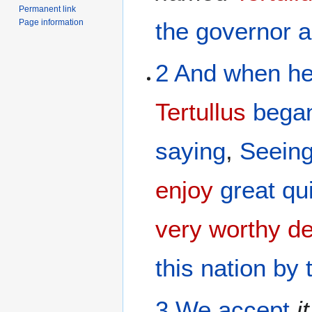
Permanent link
Page information
the
governor
a
2
And
when h
Tertullus
bega
saying
,
Seeing
enjoy
great
qu
very worthy d
this
nation
by
3
We accept
it