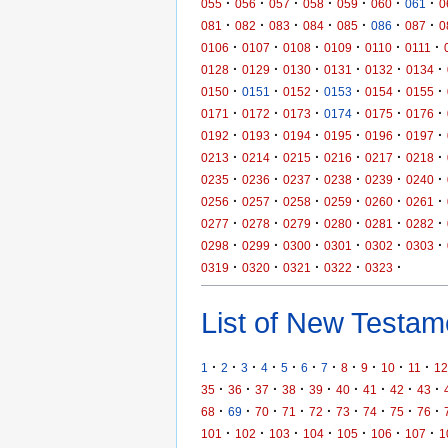
·
·
·
·
·
·
·
055
056
057
058
059
060
061
0
·
·
·
·
·
·
·
081
082
083
084
085
086
087
0
·
·
·
·
·
·
0106
0107
0108
0109
0110
0111
·
·
·
·
·
·
0128
0129
0130
0131
0132
0134
·
·
·
·
·
·
0150
0151
0152
0153
0154
0155
·
·
·
·
·
·
0171
0172
0173
0174
0175
0176
·
·
·
·
·
·
0192
0193
0194
0195
0196
0197
·
·
·
·
·
·
0213
0214
0215
0216
0217
0218
·
·
·
·
·
·
0235
0236
0237
0238
0239
0240
·
·
·
·
·
·
0256
0257
0258
0259
0260
0261
·
·
·
·
·
·
0277
0278
0279
0280
0281
0282
·
·
·
·
·
·
0298
0299
0300
0301
0302
0303
·
·
·
·
·
0319
0320
0321
0322
0323
List of New Testame
·
·
·
·
·
·
·
·
·
·
·
1
2
3
4
5
6
7
8
9
10
11
12
·
·
·
·
·
·
·
·
·
35
36
37
38
39
40
41
42
43
·
·
·
·
·
·
·
·
·
68
69
70
71
72
73
74
75
76
·
·
·
·
·
·
·
101
102
103
104
105
106
107
1