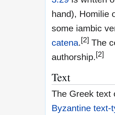
hand), Homilie 
some iambic ver
[2]
catena
.
The c
[2]
authorship.
Text
The Greek text o
Byzantine text-