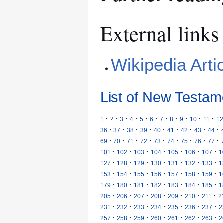
External links
Wikipedia Arti
List of New Testam
·
·
·
·
·
·
·
·
·
·
·
1
2
3
4
5
6
7
8
9
10
11
12
·
·
·
·
·
·
·
·
·
36
37
38
39
40
41
42
43
44
·
·
·
·
·
·
·
·
·
69
70
71
72
73
74
75
76
77
·
·
·
·
·
·
·
101
102
103
104
105
106
107
1
·
·
·
·
·
·
·
127
128
129
130
131
132
133
1
·
·
·
·
·
·
·
153
154
155
156
157
158
159
1
·
·
·
·
·
·
·
179
180
181
182
183
184
185
1
·
·
·
·
·
·
·
205
206
207
208
209
210
211
2
·
·
·
·
·
·
·
231
232
233
234
235
236
237
2
·
·
·
·
·
·
·
257
258
259
260
261
262
263
2