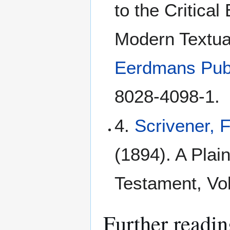
to the Critical
Modern Textua
Eerdmans Pub
8028-4098-1.
4.
Scrivener, 
(1894). A Plain
Testament, Vol
Further readin