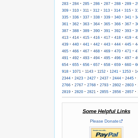
·
·
·
·
·
·
·
283
284
285
286
287
288
289
2
·
·
·
·
·
·
·
309
310
311
312
313
314
315
3
·
·
·
·
·
·
·
335
336
337
338
339
340
341
3
·
·
·
·
·
·
·
361
362
363
364
365
366
367
3
·
·
·
·
·
·
·
387
388
389
390
391
392
393
3
·
·
·
·
·
·
·
413
414
415
416
417
418
419
4
·
·
·
·
·
·
·
439
440
441
442
443
444
445
4
·
·
·
·
·
·
·
465
466
467
468
469
470
471
4
·
·
·
·
·
·
·
491
492
493
494
495
496
497
4
·
·
·
·
·
·
·
654
655
656
657
658
659
660
6
·
·
·
·
·
·
918
1071
1143
1152
1241
1253
1
·
·
·
·
·
·
2344
2423
2427
2437
2444
2445
·
·
·
·
·
·
2766
2767
2768
2793
2802
2803
·
·
·
·
·
·
2819
2820
2821
2855
2856
2857
Some Helpful Links
Please Donate