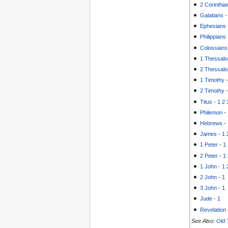
2 Corinthia
Galatians
Ephesians
Philippians
Colossians
1 Thessalo
2 Thessalo
1 Timothy
2 Timothy
Titus
-
1
2
Philemon
-
Hebrews
-
James
-
1
1 Peter
-
1
2 Peter
-
1
1 John
-
1
2 John
-
1
3 John
-
1
Jude
-
1
Revelation
See Also:
Old 