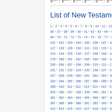
𝔓
·
𝔓
·
𝔓
·
𝔓
·
𝔓
·
𝔓
List of New Testam
·
·
·
·
·
·
·
·
·
·
·
1
2
3
4
5
6
7
8
9
10
11
12
·
·
·
·
·
·
·
·
·
36
37
38
39
40
41
42
43
44
·
·
·
·
·
·
·
·
·
69
70
71
72
73
74
75
76
77
·
·
·
·
·
·
·
101
102
103
104
105
106
107
1
·
·
·
·
·
·
·
127
128
129
130
131
132
133
1
·
·
·
·
·
·
·
153
154
155
156
157
158
159
1
·
·
·
·
·
·
·
179
180
181
182
183
184
185
1
·
·
·
·
·
·
·
205
206
207
208
209
210
211
2
·
·
·
·
·
·
·
231
232
233
234
235
236
237
2
·
·
·
·
·
·
·
257
258
259
260
261
262
263
2
·
·
·
·
·
·
·
283
284
285
286
287
288
289
2
·
·
·
·
·
·
·
309
310
311
312
313
314
315
3
·
·
·
·
·
·
·
335
336
337
338
339
340
341
3
·
·
·
·
·
·
·
361
362
363
364
365
366
367
3
·
·
·
·
·
·
·
387
388
389
390
391
392
393
3
·
·
·
·
·
·
·
413
414
415
416
417
418
419
4