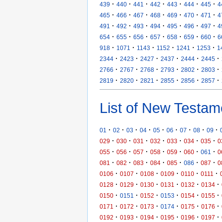
·
·
·
·
·
·
·
439
440
441
442
443
444
445
4
·
·
·
·
·
·
·
465
466
467
468
469
470
471
4
·
·
·
·
·
·
·
491
492
493
494
495
496
497
4
·
·
·
·
·
·
·
654
655
656
657
658
659
660
6
·
·
·
·
·
·
918
1071
1143
1152
1241
1253
1
·
·
·
·
·
·
2344
2423
2427
2437
2444
2445
·
·
·
·
·
·
2766
2767
2768
2793
2802
2803
·
·
·
·
·
·
2819
2820
2821
2855
2856
2857
List of New Testam
·
·
·
·
·
·
·
·
·
01
02
03
04
05
06
07
08
09
·
·
·
·
·
·
·
029
030
031
032
033
034
035
0
·
·
·
·
·
·
·
055
056
057
058
059
060
061
0
·
·
·
·
·
·
·
081
082
083
084
085
086
087
0
·
·
·
·
·
·
0106
0107
0108
0109
0110
0111
·
·
·
·
·
·
0128
0129
0130
0131
0132
0134
·
·
·
·
·
·
0150
0151
0152
0153
0154
0155
·
·
·
·
·
·
0171
0172
0173
0174
0175
0176
·
·
·
·
·
·
0192
0193
0194
0195
0196
0197