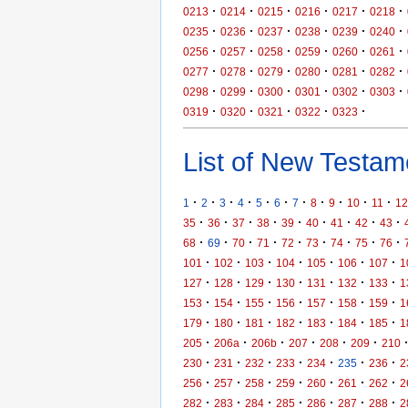
·
·
·
·
·
·
0213
0214
0215
0216
0217
0218
·
·
·
·
·
·
0235
0236
0237
0238
0239
0240
·
·
·
·
·
·
0256
0257
0258
0259
0260
0261
·
·
·
·
·
·
0277
0278
0279
0280
0281
0282
·
·
·
·
·
·
0298
0299
0300
0301
0302
0303
·
·
·
·
·
0319
0320
0321
0322
0323
List of New Testame
·
·
·
·
·
·
·
·
·
·
·
1
2
3
4
5
6
7
8
9
10
11
12
·
·
·
·
·
·
·
·
·
35
36
37
38
39
40
41
42
43
·
·
·
·
·
·
·
·
·
68
69
70
71
72
73
74
75
76
·
·
·
·
·
·
·
101
102
103
104
105
106
107
1
·
·
·
·
·
·
·
127
128
129
130
131
132
133
1
·
·
·
·
·
·
·
153
154
155
156
157
158
159
1
·
·
·
·
·
·
·
179
180
181
182
183
184
185
1
·
·
·
·
·
·
205
206a
206b
207
208
209
210
·
·
·
·
·
·
·
230
231
232
233
234
235
236
2
·
·
·
·
·
·
·
256
257
258
259
260
261
262
2
·
·
·
·
·
·
·
282
283
284
285
286
287
288
2