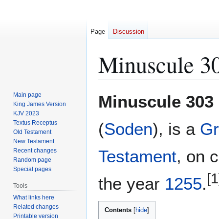
Page
Discussion
Minuscule 3
Jump
Jump
Main page
Minuscule 303
to
to
King James Version
KJV 2023
navigation
search
Textus Receptus
(
Soden
), is a
Gr
Old Testament
New Testament
Testament
, on 
Recent changes
Random page
Special pages
[1
the year
1255
.
Tools
What links here
Related changes
Contents
Printable version