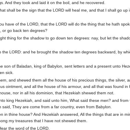
s. And they took and laid it on the boil, and he recovered.
t shall be the sign that the LORD will heal me, and that I shall go up i
hou have of the LORD, that the LORD will do the thing that he hath spok
, or go back ten degrees?
ight thing for the shadow to go down ten degrees: nay, but let the shad
to the LORD: and he brought the shadow ten degrees backward, by whic
e son of Baladan, king of Babylon, sent letters and a present unto Heze
en sick.
, and shewed them all the house of his precious things, the silver, a
us ointment, and all the house of his armour, and all that was found in 
 house, nor in all his dominion, that Hezekiah shewed them not.
nto king Hezekiah, and said unto him, What said these men? and fro
 said, They are come from a far country, even from Babylon.
n in thine house? And Hezekiah answered, All the things that are in m
mong my treasures that I have not shewed them.
Hear the word of the LORD.