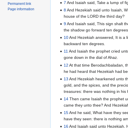
7
And Isaiah said, Take a lump of fig
Permanent link
Page information
8
And Hezekiah said unto Isaiah, Wha
house of the LORD the third day?
9
And Isaiah said, This sign shalt t
the shadow go forward ten degrees
10
And Hezekiah answered, It is a l
backward ten degrees.
11
And Isaiah the prophet cried un
gone down in the dial of Ahaz.
12
At that time Berodachbaladan, th
he had heard that Hezekiah had be
13
And Hezekiah hearkened unto them
gold, and the spices, and the precio
treasures: there was nothing in his
14
Then came Isaiah the prophet u
came they unto thee? And Hezekiah
15
And he said, What have they see
have they seen: there is nothing a
16
And Isaiah said unto Hezekiah, 