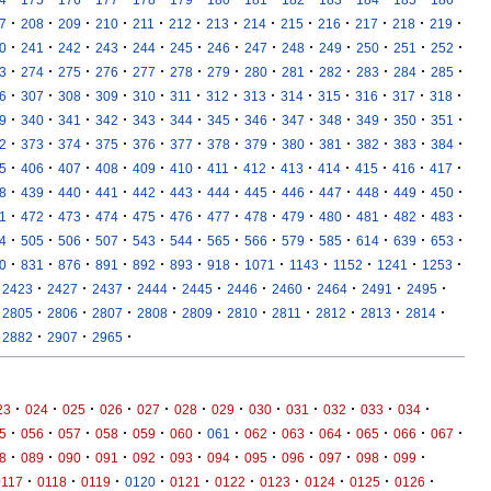
·
·
·
·
·
·
·
·
·
·
·
·
·
7
208
209
210
211
212
213
214
215
216
217
218
219
·
·
·
·
·
·
·
·
·
·
·
·
·
0
241
242
243
244
245
246
247
248
249
250
251
252
·
·
·
·
·
·
·
·
·
·
·
·
·
3
274
275
276
277
278
279
280
281
282
283
284
285
·
·
·
·
·
·
·
·
·
·
·
·
·
6
307
308
309
310
311
312
313
314
315
316
317
318
·
·
·
·
·
·
·
·
·
·
·
·
·
9
340
341
342
343
344
345
346
347
348
349
350
351
·
·
·
·
·
·
·
·
·
·
·
·
·
2
373
374
375
376
377
378
379
380
381
382
383
384
·
·
·
·
·
·
·
·
·
·
·
·
·
5
406
407
408
409
410
411
412
413
414
415
416
417
·
·
·
·
·
·
·
·
·
·
·
·
·
8
439
440
441
442
443
444
445
446
447
448
449
450
·
·
·
·
·
·
·
·
·
·
·
·
·
1
472
473
474
475
476
477
478
479
480
481
482
483
·
·
·
·
·
·
·
·
·
·
·
·
·
4
505
506
507
543
544
565
566
579
585
614
639
653
·
·
·
·
·
·
·
·
·
·
·
·
0
831
876
891
892
893
918
1071
1143
1152
1241
1253
·
·
·
·
·
·
·
·
·
·
2423
2427
2437
2444
2445
2446
2460
2464
2491
2495
·
·
·
·
·
·
·
·
·
·
2805
2806
2807
2808
2809
2810
2811
2812
2813
2814
·
·
·
2882
2907
2965
·
·
·
·
·
·
·
·
·
·
·
·
23
024
025
026
027
028
029
030
031
032
033
034
·
·
·
·
·
·
·
·
·
·
·
·
·
5
056
057
058
059
060
061
062
063
064
065
066
067
·
·
·
·
·
·
·
·
·
·
·
·
8
089
090
091
092
093
094
095
096
097
098
099
·
·
·
·
·
·
·
·
·
·
0117
0118
0119
0120
0121
0122
0123
0124
0125
0126