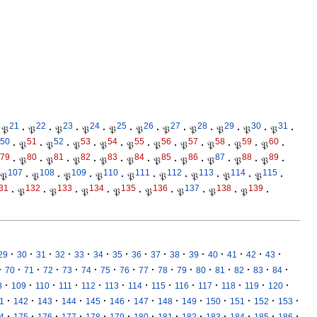
21
22
23
24
25
26
27
28
29
30
31
𝔓
·
𝔓
·
𝔓
·
𝔓
·
𝔓
·
𝔓
·
𝔓
·
𝔓
·
𝔓
·
𝔓
·
𝔓
·
50
51
52
53
54
55
56
57
58
59
60
·
𝔓
·
𝔓
·
𝔓
·
𝔓
·
𝔓
·
𝔓
·
𝔓
·
𝔓
·
𝔓
·
𝔓
·
79
80
81
82
83
84
85
86
87
88
89
·
𝔓
·
𝔓
·
𝔓
·
𝔓
·
𝔓
·
𝔓
·
𝔓
·
𝔓
·
𝔓
·
𝔓
·
107
108
109
110
111
112
113
114
115
𝔓
·
𝔓
·
𝔓
·
𝔓
·
𝔓
·
𝔓
·
𝔓
·
𝔓
·
𝔓
·
31
132
133
134
135
136
137
138
139
·
𝔓
·
𝔓
·
𝔓
·
𝔓
·
𝔓
·
𝔓
·
𝔓
·
𝔓
·
·
·
·
·
·
·
·
·
·
·
·
·
·
·
·
29
30
31
32
33
34
35
36
37
38
39
40
41
42
43
·
·
·
·
·
·
·
·
·
·
·
·
·
·
·
·
70
71
72
73
74
75
76
77
78
79
80
81
82
83
84
·
·
·
·
·
·
·
·
·
·
·
·
·
8
109
110
111
112
113
114
115
116
117
118
119
120
·
·
·
·
·
·
·
·
·
·
·
·
·
1
142
143
144
145
146
147
148
149
150
151
152
153
·
·
·
·
·
·
·
·
·
·
·
·
·
4
175
176
177
178
179
180
181
182
183
184
185
186