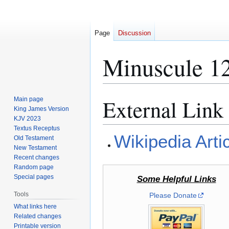
Page
Discussion
Minuscule 1
External Link
Main page
Jump
Jump
King James Version
to
to
KJV 2023
navigation
search
Textus Receptus
Wikipedia Arti
Old Testament
New Testament
Recent changes
Random page
Special pages
Some Helpful Links
Tools
Please Donate
What links here
Related changes
Printable version