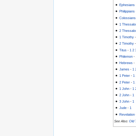
Ephesians
Philippians
Colossians
1 Thessalo
2 Thessalo
1 Timothy
2 Timothy
Titus
-
1
2
Philemon
-
Hebrews
-
James
-
1
1 Peter
-
1
2 Peter
-
1
1 John
-
1
2 John
-
1
3 John
-
1
Jude
-
1
Revelation
See Also:
Old 