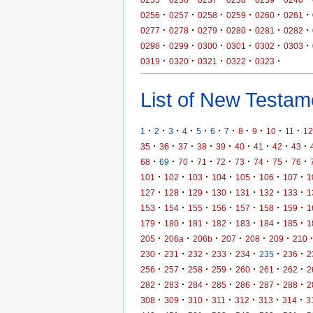
·
·
·
·
·
·
0256
0257
0258
0259
0260
0261
·
·
·
·
·
·
0277
0278
0279
0280
0281
0282
·
·
·
·
·
·
0298
0299
0300
0301
0302
0303
·
·
·
·
·
0319
0320
0321
0322
0323
List of New Testame
·
·
·
·
·
·
·
·
·
·
·
1
2
3
4
5
6
7
8
9
10
11
12
·
·
·
·
·
·
·
·
·
35
36
37
38
39
40
41
42
43
·
·
·
·
·
·
·
·
·
68
69
70
71
72
73
74
75
76
·
·
·
·
·
·
·
101
102
103
104
105
106
107
1
·
·
·
·
·
·
·
127
128
129
130
131
132
133
1
·
·
·
·
·
·
·
153
154
155
156
157
158
159
1
·
·
·
·
·
·
·
179
180
181
182
183
184
185
1
·
·
·
·
·
·
205
206a
206b
207
208
209
210
·
·
·
·
·
·
·
230
231
232
233
234
235
236
2
·
·
·
·
·
·
·
256
257
258
259
260
261
262
2
·
·
·
·
·
·
·
282
283
284
285
286
287
288
2
·
·
·
·
·
·
·
308
309
310
311
312
313
314
3