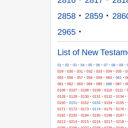
·
·
2858
2859
286
·
2965
List of New Testam
·
·
·
·
·
·
·
·
·
01
02
03
04
05
06
07
08
09
·
·
·
·
·
·
·
029
030
031
032
033
034
035
0
·
·
·
·
·
·
·
055
056
057
058
059
060
061
0
·
·
·
·
·
·
·
081
082
083
084
085
086
087
0
·
·
·
·
·
·
0106
0107
0108
0109
0110
0111
·
·
·
·
·
·
0128
0129
0130
0131
0132
0134
·
·
·
·
·
·
0150
0151
0152
0153
0154
0155
·
·
·
·
·
·
0171
0172
0173
0174
0175
0176
·
·
·
·
·
·
0192
0193
0194
0195
0196
0197
·
·
·
·
·
·
0213
0214
0215
0216
0217
0218
·
·
·
·
·
·
0235
0236
0237
0238
0239
0240