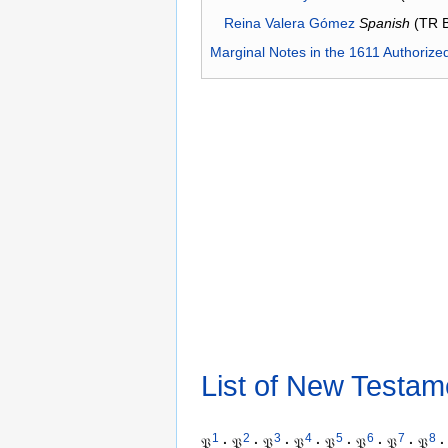
Reina Valera Gómez
Spanish
(TR 
Marginal Notes in the 1611 Authorize
List of New Testam
1
2
3
4
5
6
7
8
𝔓
·
𝔓
·
𝔓
·
𝔓
·
𝔓
·
𝔓
·
𝔓
·
𝔓
·