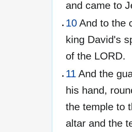
and came to Je
10
And to the c
king David's s
of the LORD.
11
And the gua
his hand, roun
the temple to t
altar and the 