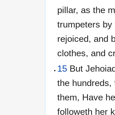
pillar, as the
trumpeters by 
rejoiced, and 
clothes, and c
15
But Jehoiad
the hundreds, 
them, Have her
followeth her k