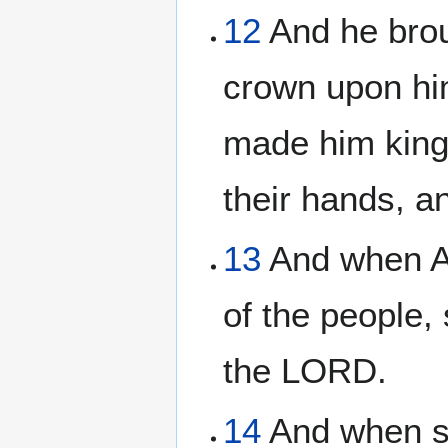
12
And he broug
crown upon hi
made him king
their hands, a
13
And when At
of the people,
the LORD.
14
And when sh