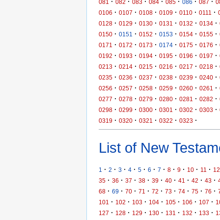
·
·
·
·
·
·
·
081
082
083
084
085
086
087
0
·
·
·
·
·
·
0106
0107
0108
0109
0110
0111
·
·
·
·
·
·
0128
0129
0130
0131
0132
0134
·
·
·
·
·
·
0150
0151
0152
0153
0154
0155
·
·
·
·
·
·
0171
0172
0173
0174
0175
0176
·
·
·
·
·
·
0192
0193
0194
0195
0196
0197
·
·
·
·
·
·
0213
0214
0215
0216
0217
0218
·
·
·
·
·
·
0235
0236
0237
0238
0239
0240
·
·
·
·
·
·
0256
0257
0258
0259
0260
0261
·
·
·
·
·
·
0277
0278
0279
0280
0281
0282
·
·
·
·
·
·
0298
0299
0300
0301
0302
0303
·
·
·
·
·
0319
0320
0321
0322
0323
List of New Testame
·
·
·
·
·
·
·
·
·
·
·
1
2
3
4
5
6
7
8
9
10
11
12
·
·
·
·
·
·
·
·
·
35
36
37
38
39
40
41
42
43
·
·
·
·
·
·
·
·
·
68
69
70
71
72
73
74
75
76
·
·
·
·
·
·
·
101
102
103
104
105
106
107
1
·
·
·
·
·
·
·
127
128
129
130
131
132
133
1