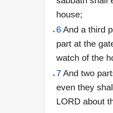
sabbath shall 
house;
6
And a third pa
part at the ga
watch of the h
7
And two parts
even they shal
LORD about th