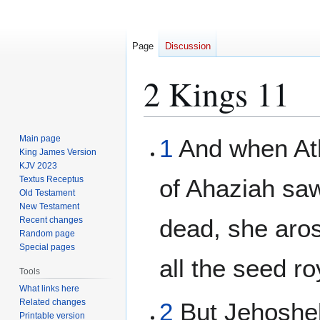
Page
Discussion
2 Kings 11
Jump
Jump
Main page
1
And when Ath
to
to
King James Version
KJV 2023
navigation
search
Textus Receptus
of Ahaziah sa
Old Testament
New Testament
dead, she aro
Recent changes
Random page
Special pages
all the seed ro
Tools
What links here
Related changes
2
But Jehosheb
Printable version