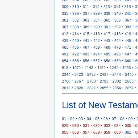
·
·
·
·
·
·
·
309
310
311
312
313
314
315
3
·
·
·
·
·
·
·
335
336
337
338
339
340
341
3
·
·
·
·
·
·
·
361
362
363
364
365
366
367
3
·
·
·
·
·
·
·
387
388
389
390
391
392
393
3
·
·
·
·
·
·
·
413
414
415
416
417
418
419
4
·
·
·
·
·
·
·
439
440
441
442
443
444
445
4
·
·
·
·
·
·
·
465
466
467
468
469
470
471
4
·
·
·
·
·
·
·
491
492
493
494
495
496
497
4
·
·
·
·
·
·
·
654
655
656
657
658
659
660
6
·
·
·
·
·
·
918
1071
1143
1152
1241
1253
1
·
·
·
·
·
·
2344
2423
2427
2437
2444
2445
·
·
·
·
·
·
2766
2767
2768
2793
2802
2803
·
·
·
·
·
·
2819
2820
2821
2855
2856
2857
List of New Testam
·
·
·
·
·
·
·
·
·
01
02
03
04
05
06
07
08
09
·
·
·
·
·
·
·
029
030
031
032
033
034
035
0
·
·
·
·
·
·
·
055
056
057
058
059
060
061
0