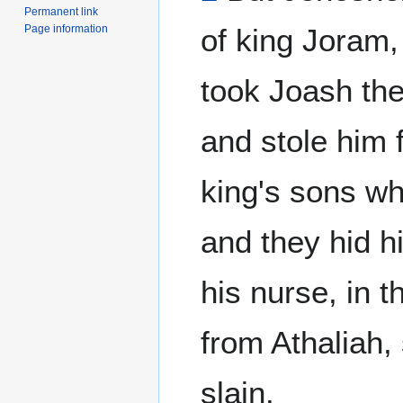
Permanent link
Page information
of king Joram,
took Joash the
and stole him
king's sons wh
and they hid 
his nurse, in 
from Athaliah,
slain.