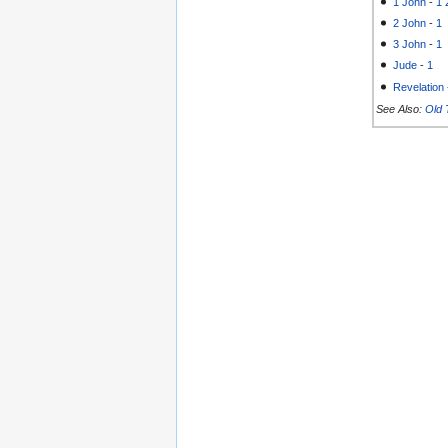
1 John
-
1
2 John
-
1
3 John
-
1
Jude
-
1
Revelation
See Also:
Old 