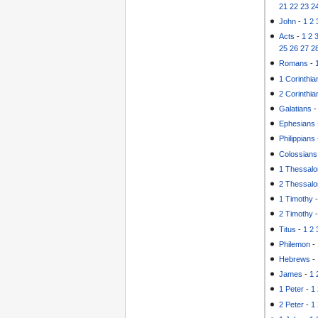
21
22
23
2
John
-
1
2
Acts
-
1
2
25
26
27
2
Romans
-
1 Corinthia
2 Corinthia
Galatians
Ephesians
Philippians
Colossians
1 Thessalo
2 Thessalo
1 Timothy
2 Timothy
Titus
-
1
2
Philemon
-
Hebrews
-
James
-
1
1 Peter
-
1
2 Peter
-
1