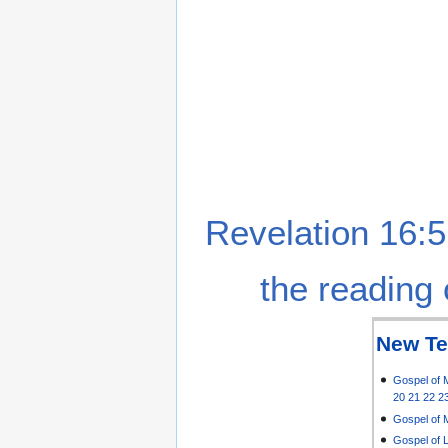
Revelation 16:5
the reading 
New Te
Gospel of 
20
21
22
2
Gospel of 
Gospel of 