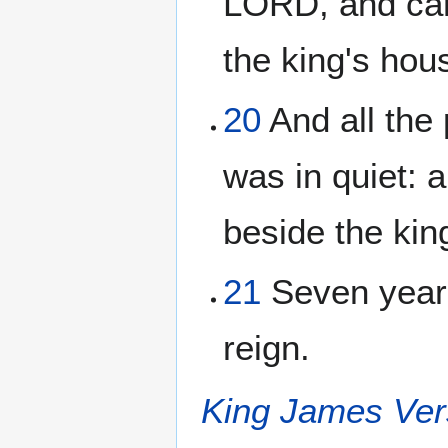
LORD, and cam
the king's hou
20
And all the 
was in quiet: 
beside the kin
21
Seven year
reign.
King James Ver