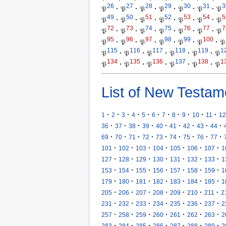
26
27
28
29
30
31
3
𝔓
·
𝔓
·
𝔓
·
𝔓
·
𝔓
·
𝔓
·
𝔓
49
50
51
52
53
54
5
𝔓
·
𝔓
·
𝔓
·
𝔓
·
𝔓
·
𝔓
·
𝔓
72
73
74
75
76
77
7
𝔓
·
𝔓
·
𝔓
·
𝔓
·
𝔓
·
𝔓
·
𝔓
95
96
97
98
99
100
𝔓
·
𝔓
·
𝔓
·
𝔓
·
𝔓
·
𝔓
·
𝔓
115
116
117
118
119
1
𝔓
·
𝔓
·
𝔓
·
𝔓
·
𝔓
·
𝔓
134
135
136
137
138
1
𝔓
·
𝔓
·
𝔓
·
𝔓
·
𝔓
·
𝔓
List of New Testam
·
·
·
·
·
·
·
·
·
·
·
1
2
3
4
5
6
7
8
9
10
11
12
·
·
·
·
·
·
·
·
·
36
37
38
39
40
41
42
43
44
·
·
·
·
·
·
·
·
·
69
70
71
72
73
74
75
76
77
·
·
·
·
·
·
·
101
102
103
104
105
106
107
1
·
·
·
·
·
·
·
127
128
129
130
131
132
133
1
·
·
·
·
·
·
·
153
154
155
156
157
158
159
1
·
·
·
·
·
·
·
179
180
181
182
183
184
185
1
·
·
·
·
·
·
·
205
206
207
208
209
210
211
2
·
·
·
·
·
·
·
231
232
233
234
235
236
237
2
·
·
·
·
·
·
·
257
258
259
260
261
262
263
2
·
·
·
·
·
·
·
283
284
285
286
287
288
289
2