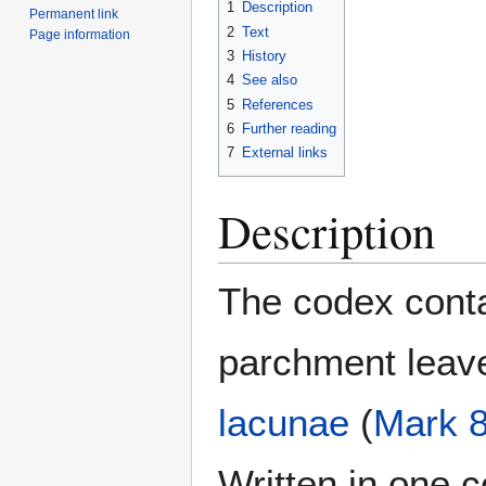
1
Description
Permanent link
2
Text
Page information
3
History
4
See also
5
References
6
Further reading
7
External links
Description
The codex conta
parchment leave
lacunae
(
Mark 8
Written in one 