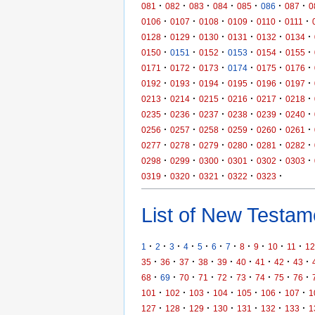
·
·
·
·
·
·
·
081
082
083
084
085
086
087
0
·
·
·
·
·
·
0106
0107
0108
0109
0110
0111
·
·
·
·
·
·
0128
0129
0130
0131
0132
0134
·
·
·
·
·
·
0150
0151
0152
0153
0154
0155
·
·
·
·
·
·
0171
0172
0173
0174
0175
0176
·
·
·
·
·
·
0192
0193
0194
0195
0196
0197
·
·
·
·
·
·
0213
0214
0215
0216
0217
0218
·
·
·
·
·
·
0235
0236
0237
0238
0239
0240
·
·
·
·
·
·
0256
0257
0258
0259
0260
0261
·
·
·
·
·
·
0277
0278
0279
0280
0281
0282
·
·
·
·
·
·
0298
0299
0300
0301
0302
0303
·
·
·
·
·
0319
0320
0321
0322
0323
List of New Testame
·
·
·
·
·
·
·
·
·
·
·
1
2
3
4
5
6
7
8
9
10
11
12
·
·
·
·
·
·
·
·
·
35
36
37
38
39
40
41
42
43
·
·
·
·
·
·
·
·
·
68
69
70
71
72
73
74
75
76
·
·
·
·
·
·
·
101
102
103
104
105
106
107
1
·
·
·
·
·
·
·
127
128
129
130
131
132
133
1