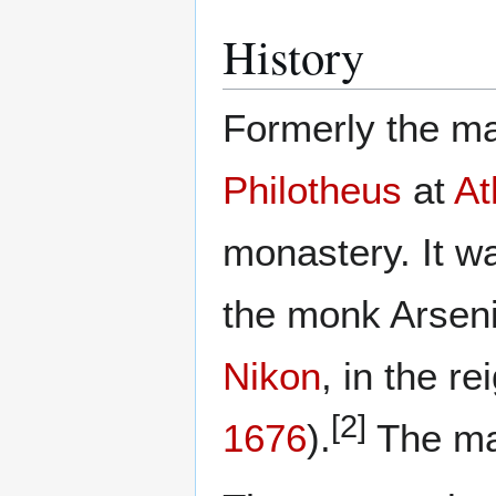
History
Formerly the ma
Philotheus
at
At
monastery. It w
the monk Arseni
Nikon
, in the re
[2]
1676
).
The ma