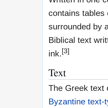
contains tables 
surrounded by 
Biblical text wr
[3]
ink.
Text
The Greek text o
Byzantine text-