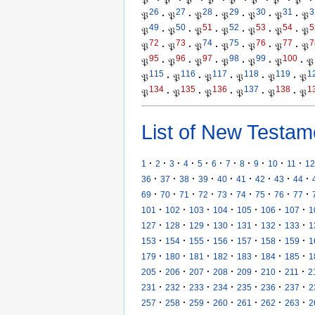
𝔓
·
𝔓
·
𝔓
·
𝔓
·
𝔓
·
𝔓
·
𝔓
·
𝔓
·
26
27
28
29
30
31
3
𝔓
·
𝔓
·
𝔓
·
𝔓
·
𝔓
·
𝔓
·
𝔓
49
50
51
52
53
54
5
𝔓
·
𝔓
·
𝔓
·
𝔓
·
𝔓
·
𝔓
·
𝔓
72
73
74
75
76
77
7
𝔓
·
𝔓
·
𝔓
·
𝔓
·
𝔓
·
𝔓
·
𝔓
95
96
97
98
99
100
𝔓
·
𝔓
·
𝔓
·
𝔓
·
𝔓
·
𝔓
·
𝔓
115
116
117
118
119
1
𝔓
·
𝔓
·
𝔓
·
𝔓
·
𝔓
·
𝔓
134
135
136
137
138
1
𝔓
·
𝔓
·
𝔓
·
𝔓
·
𝔓
·
𝔓
List of New Testam
·
·
·
·
·
·
·
·
·
·
·
1
2
3
4
5
6
7
8
9
10
11
12
·
·
·
·
·
·
·
·
·
36
37
38
39
40
41
42
43
44
·
·
·
·
·
·
·
·
·
69
70
71
72
73
74
75
76
77
·
·
·
·
·
·
·
101
102
103
104
105
106
107
1
·
·
·
·
·
·
·
127
128
129
130
131
132
133
1
·
·
·
·
·
·
·
153
154
155
156
157
158
159
1
·
·
·
·
·
·
·
179
180
181
182
183
184
185
1
·
·
·
·
·
·
·
205
206
207
208
209
210
211
2
·
·
·
·
·
·
·
231
232
233
234
235
236
237
2
·
·
·
·
·
·
·
257
258
259
260
261
262
263
2