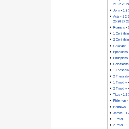
21
22
23
2
John
-
1
2
Acts
-
1
2
25
26
27
2
Romans
-
1 Corinthia
2 Corinthia
Galatians
Ephesians
Philippians
Colossians
1 Thessalo
2 Thessalo
1 Timothy
2 Timothy
Titus
-
1
2
Philemon
-
Hebrews
-
James
-
1
1 Peter
-
1
2 Peter
-
1