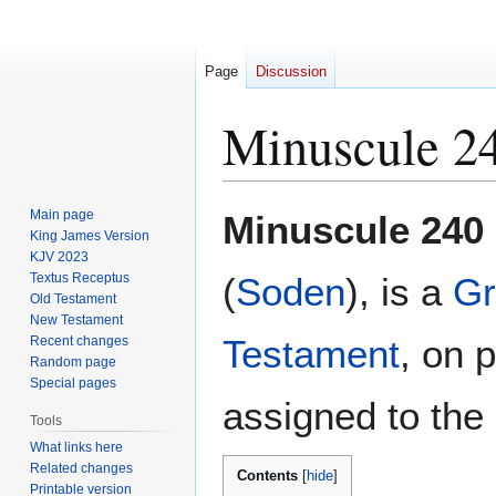
Page
Discussion
Minuscule 2
Jump
Jump
Main page
Minuscule 240
to
to
King James Version
KJV 2023
navigation
search
Textus Receptus
(
Soden
), is a
Gr
Old Testament
New Testament
Testament
, on 
Recent changes
Random page
Special pages
assigned to the 
Tools
What links here
Related changes
Contents
Printable version