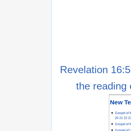
Revelation 16:5
the reading 
New Te
Gospel of 
20
21
22
2
Gospel of 
Gospel of 