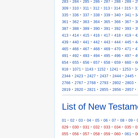
·
·
·
·
·
·
·
283
284
285
286
287
288
289
2
·
·
·
·
·
·
·
309
310
311
312
313
314
315
3
·
·
·
·
·
·
·
335
336
337
338
339
340
341
3
·
·
·
·
·
·
·
361
362
363
364
365
366
367
3
·
·
·
·
·
·
·
387
388
389
390
391
392
393
3
·
·
·
·
·
·
·
413
414
415
416
417
418
419
4
·
·
·
·
·
·
·
439
440
441
442
443
444
445
4
·
·
·
·
·
·
·
465
466
467
468
469
470
471
4
·
·
·
·
·
·
·
491
492
493
494
495
496
497
4
·
·
·
·
·
·
·
654
655
656
657
658
659
660
6
·
·
·
·
·
·
918
1071
1143
1152
1241
1253
1
·
·
·
·
·
·
2344
2423
2427
2437
2444
2445
·
·
·
·
·
·
2766
2767
2768
2793
2802
2803
·
·
·
·
·
·
2819
2820
2821
2855
2856
2857
List of New Testam
·
·
·
·
·
·
·
·
·
01
02
03
04
05
06
07
08
09
·
·
·
·
·
·
·
029
030
031
032
033
034
035
0
·
·
·
·
·
·
·
055
056
057
058
059
060
061
0