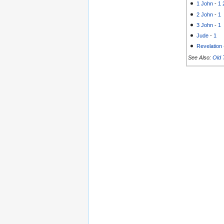
1 John
-
1
2 John
-
1
3 John
-
1
Jude
-
1
Revelation
See Also:
Old 