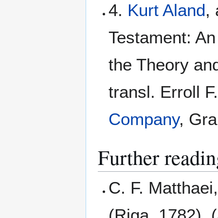
4.
Kurt Aland
,
Testament: An I
the Theory and
transl. Erroll 
Company
, Gra
Further readin
C. F. Matthaei
(Riga, 1782). (