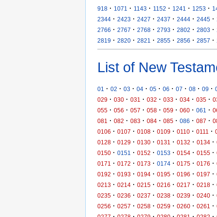
·
·
·
·
·
·
918
1071
1143
1152
1241
1253
1
·
·
·
·
·
·
2344
2423
2427
2437
2444
2445
·
·
·
·
·
·
2766
2767
2768
2793
2802
2803
·
·
·
·
·
·
2819
2820
2821
2855
2856
2857
List of New Testam
·
·
·
·
·
·
·
·
·
01
02
03
04
05
06
07
08
09
·
·
·
·
·
·
·
029
030
031
032
033
034
035
0
·
·
·
·
·
·
·
055
056
057
058
059
060
061
0
·
·
·
·
·
·
·
081
082
083
084
085
086
087
0
·
·
·
·
·
·
0106
0107
0108
0109
0110
0111
·
·
·
·
·
·
0128
0129
0130
0131
0132
0134
·
·
·
·
·
·
0150
0151
0152
0153
0154
0155
·
·
·
·
·
·
0171
0172
0173
0174
0175
0176
·
·
·
·
·
·
0192
0193
0194
0195
0196
0197
·
·
·
·
·
·
0213
0214
0215
0216
0217
0218
·
·
·
·
·
·
0235
0236
0237
0238
0239
0240
·
·
·
·
·
·
0256
0257
0258
0259
0260
0261
·
·
·
·
·
·
0277
0278
0279
0280
0281
0282