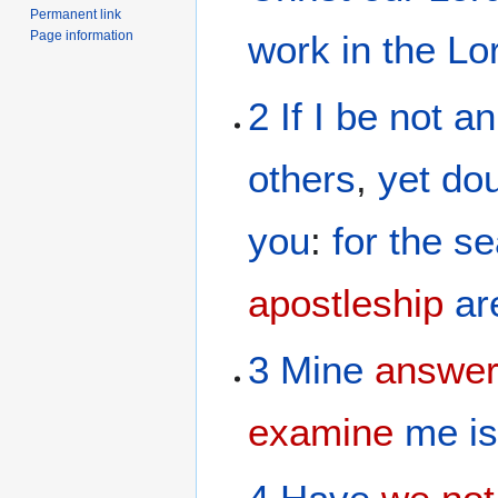
Permanent link
Page information
work
in
the Lo
2
If
I be
not
an
others
,
yet
dou
you
:
for
the
se
apostleship
ar
3
Mine
answe
examine
me
i