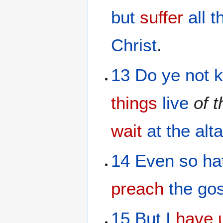
but
suffer
all t
Christ
.
13
Do ye not
things
live
of
t
wait
at the
alta
14
Even
so
ha
preach
the
go
15
But
I
have 