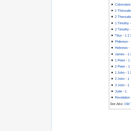
Colossians
1 Thessalo
2 Thessalo
1 Timothy
2 Timothy
Titus
-
1
2
Philemon
-
Hebrews
-
James
-
1
1 Peter
-
1
2 Peter
-
1
1 John
-
1
2 John
-
1
3 John
-
1
Jude
-
1
Revelation
See Also:
Old 