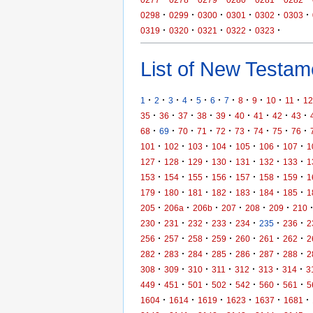
·
·
·
·
·
·
0298
0299
0300
0301
0302
0303
·
·
·
·
·
0319
0320
0321
0322
0323
List of New Testame
·
·
·
·
·
·
·
·
·
·
·
1
2
3
4
5
6
7
8
9
10
11
12
·
·
·
·
·
·
·
·
·
35
36
37
38
39
40
41
42
43
·
·
·
·
·
·
·
·
·
68
69
70
71
72
73
74
75
76
·
·
·
·
·
·
·
101
102
103
104
105
106
107
1
·
·
·
·
·
·
·
127
128
129
130
131
132
133
1
·
·
·
·
·
·
·
153
154
155
156
157
158
159
1
·
·
·
·
·
·
·
179
180
181
182
183
184
185
1
·
·
·
·
·
·
205
206a
206b
207
208
209
210
·
·
·
·
·
·
·
230
231
232
233
234
235
236
2
·
·
·
·
·
·
·
256
257
258
259
260
261
262
2
·
·
·
·
·
·
·
282
283
284
285
286
287
288
2
·
·
·
·
·
·
·
308
309
310
311
312
313
314
3
·
·
·
·
·
·
·
449
451
501
502
542
560
561
5
·
·
·
·
·
·
1604
1614
1619
1623
1637
1681