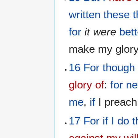
written
these t
for
it
were
bett
make my glory
16
For
though
glory of
:
for
ne
me
,
if
I preach
17
For
if
I do
t
against my wil