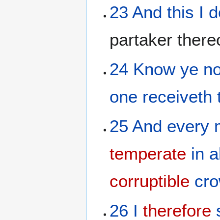
23
And
this
I 
partaker there
24
Know
ye no
one
receiveth
25
And
every
temperate
in a
corruptible
cr
26
I
therefore