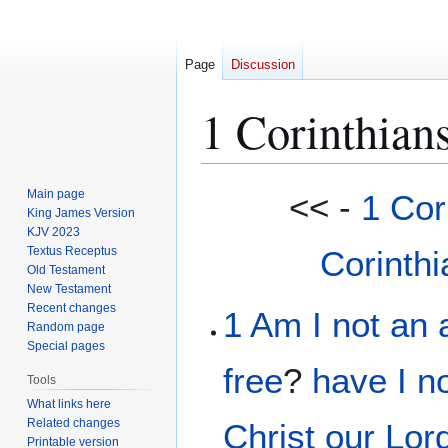
Page
Discussion
1 Corinthian
Jump
Jump
Main page
<< -
1 Cor
to
to
King James Version
KJV 2023
navigation
search
Textus Receptus
Corinthi
Old Testament
New Testament
Recent changes
1
Am
I not
an 
Random page
Special pages
free
?
have I n
Tools
What links here
Related changes
Christ
our
Lor
Printable version