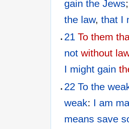
gain
the Jews
the law
,
that
I
21
To them tha
not
without la
I might gain
th
22
To the
wea
weak
:
I am m
means
save
s