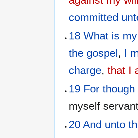
committed un
18
What
is
my
the gospel
,
I 
charge
,
that I
19
For
though 
myself servan
20
And
unto t