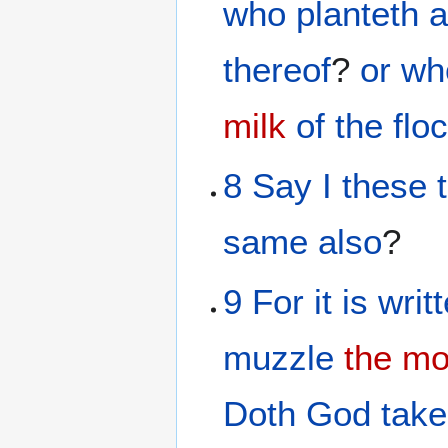
who
planteth
a
thereof
?
or
wh
milk
of the
flo
8
Say
I these 
same
also
?
9
For
it is writ
muzzle
the mo
Doth
God
take