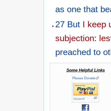
as
one that be
27
But
I keep 
subjection
:
le
preached
to o
Some Helpful Links
Please Donate
Donate