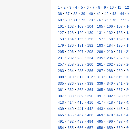
·
·
·
·
·
·
·
·
·
·
·
1
2
3
4
5
6
7
8
9
10
11
12
·
·
·
·
·
·
·
·
·
36
37
38
39
40
41
42
43
44
·
·
·
·
·
·
·
·
·
69
70
71
72
73
74
75
76
77
·
·
·
·
·
·
·
101
102
103
104
105
106
107
1
·
·
·
·
·
·
·
127
128
129
130
131
132
133
1
·
·
·
·
·
·
·
153
154
155
156
157
158
159
1
·
·
·
·
·
·
·
179
180
181
182
183
184
185
1
·
·
·
·
·
·
·
205
206
207
208
209
210
211
2
·
·
·
·
·
·
·
231
232
233
234
235
236
237
2
·
·
·
·
·
·
·
257
258
259
260
261
262
263
2
·
·
·
·
·
·
·
283
284
285
286
287
288
289
2
·
·
·
·
·
·
·
309
310
311
312
313
314
315
3
·
·
·
·
·
·
·
335
336
337
338
339
340
341
3
·
·
·
·
·
·
·
361
362
363
364
365
366
367
3
·
·
·
·
·
·
·
387
388
389
390
391
392
393
3
·
·
·
·
·
·
·
413
414
415
416
417
418
419
4
·
·
·
·
·
·
·
439
440
441
442
443
444
445
4
·
·
·
·
·
·
·
465
466
467
468
469
470
471
4
·
·
·
·
·
·
·
491
492
493
494
495
496
497
4
·
·
·
·
·
·
·
654
655
656
657
658
659
660
6