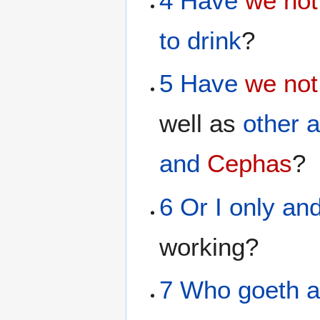
4
Have
we not
to drink
?
5
Have
we not
well as
other
a
and
Cephas
?
6
Or
I
only
an
working?
7
Who
goeth a