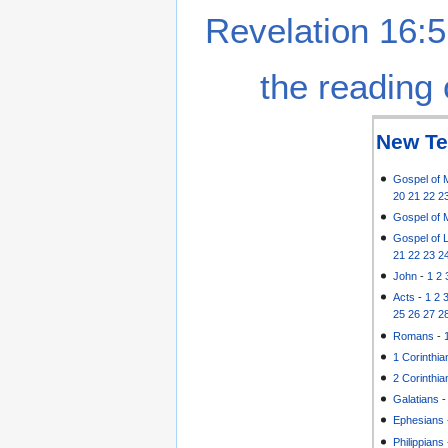
Revelation 16:5
the reading 
New Te
Gospel of 
20
21
22
2
Gospel of 
Gospel of 
21
22
23
2
John
-
1
2
Acts
-
1
2
25
26
27
2
Romans
-
1 Corinthia
2 Corinthia
Galatians
Ephesians
Philippians