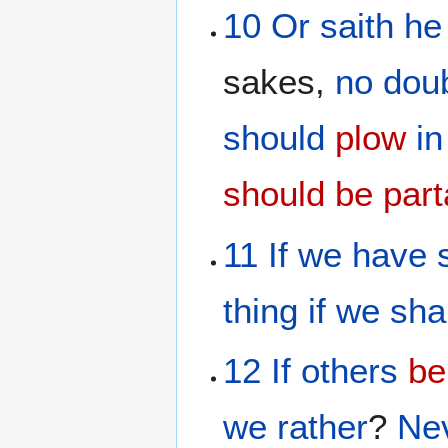
10
Or
saith he
sakes,
no dou
should
plow
in
should be part
11
If
we
have 
thing
if
we shal
12
If
others
be
we
rather
?
Ne