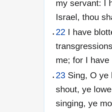
my servant: I 
Israel, thou sh
22
I have blott
transgressions
me; for I hav
23
Sing, O ye 
shout, ye lower
singing, ye mo