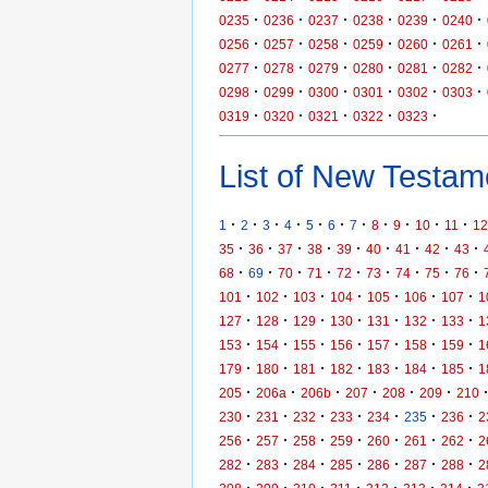
·
·
·
·
·
·
0235
0236
0237
0238
0239
0240
·
·
·
·
·
·
0256
0257
0258
0259
0260
0261
·
·
·
·
·
·
0277
0278
0279
0280
0281
0282
·
·
·
·
·
·
0298
0299
0300
0301
0302
0303
·
·
·
·
·
0319
0320
0321
0322
0323
List of New Testame
·
·
·
·
·
·
·
·
·
·
·
1
2
3
4
5
6
7
8
9
10
11
12
·
·
·
·
·
·
·
·
·
35
36
37
38
39
40
41
42
43
·
·
·
·
·
·
·
·
·
68
69
70
71
72
73
74
75
76
·
·
·
·
·
·
·
101
102
103
104
105
106
107
1
·
·
·
·
·
·
·
127
128
129
130
131
132
133
1
·
·
·
·
·
·
·
153
154
155
156
157
158
159
1
·
·
·
·
·
·
·
179
180
181
182
183
184
185
1
·
·
·
·
·
·
205
206a
206b
207
208
209
210
·
·
·
·
·
·
·
230
231
232
233
234
235
236
2
·
·
·
·
·
·
·
256
257
258
259
260
261
262
2
·
·
·
·
·
·
·
282
283
284
285
286
287
288
2