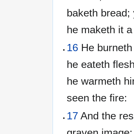
baketh bread; 
he maketh it a
16
He burneth p
he eateth flesh
he warmeth him
seen the fire:
17
And the res
graven image: 