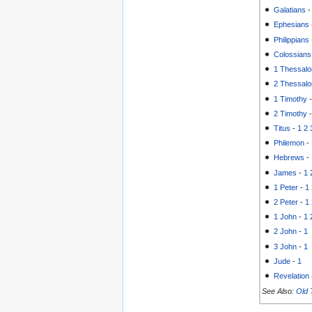
Galatians
Ephesians
Philippians
Colossians
1 Thessalo
2 Thessalo
1 Timothy
2 Timothy
Titus
-
1
2
Philemon
-
Hebrews
-
James
-
1
1 Peter
-
1
2 Peter
-
1
1 John
-
1
2 John
-
1
3 John
-
1
Jude
-
1
Revelation
See Also:
Old 