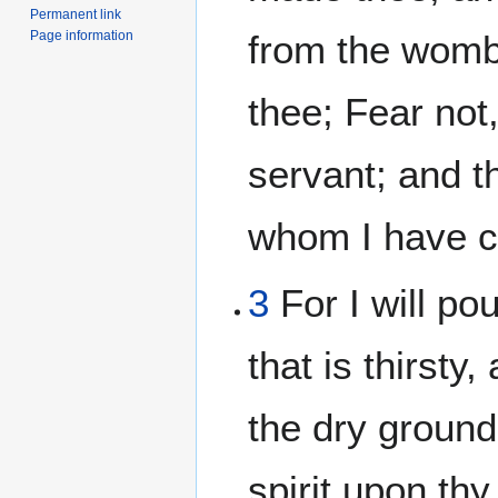
Permanent link
Page information
from the womb,
thee; Fear not
servant; and t
whom I have 
3
For I will po
that is thirsty
the dry ground:
spirit upon th