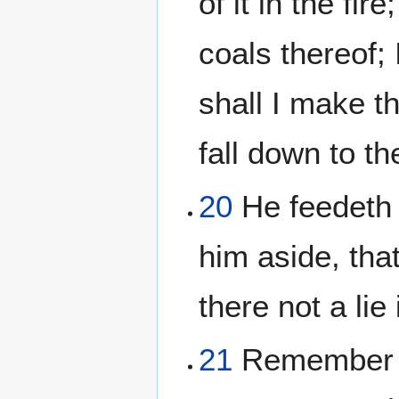
of it in the fi
coals thereof; 
shall I make t
fall down to th
20
He feedeth 
him aside, that
there not a lie
21
Remember th