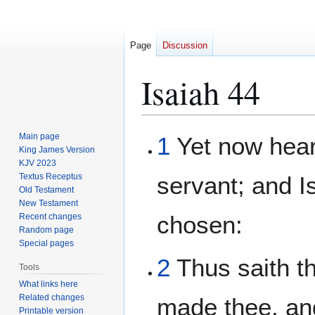
Page
Discussion
Isaiah 44
Jump
Jump
Main page
1
Yet now hea
to
to
King James Version
KJV 2023
navigation
search
Textus Receptus
servant; and I
Old Testament
New Testament
chosen:
Recent changes
Random page
Special pages
2
Thus saith t
Tools
What links here
Related changes
made thee, an
Printable version