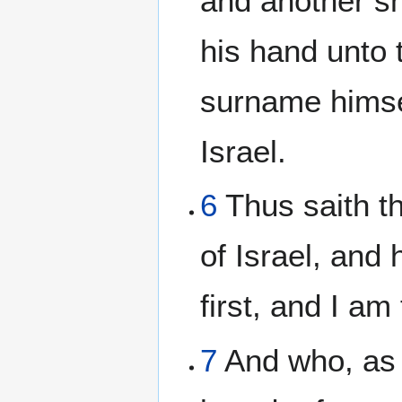
and another sh
his hand unto
surname himse
Israel.
6
Thus saith t
of Israel, and
first, and I a
7
And who, as I,