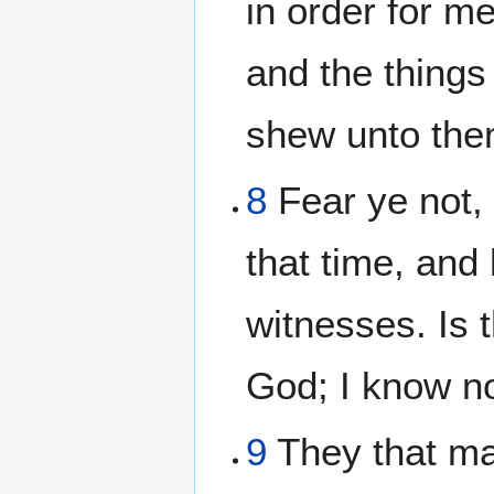
in order for m
and the things
shew unto the
8
Fear ye not, 
that time, and
witnesses. Is 
God; I know no
9
They that ma