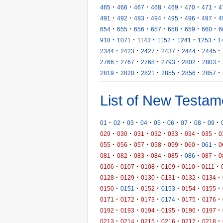
·
·
·
·
·
·
·
465
466
467
468
469
470
471
4
·
·
·
·
·
·
·
491
492
493
494
495
496
497
4
·
·
·
·
·
·
·
654
655
656
657
658
659
660
6
·
·
·
·
·
·
918
1071
1143
1152
1241
1253
1
·
·
·
·
·
·
2344
2423
2427
2437
2444
2445
·
·
·
·
·
·
2766
2767
2768
2793
2802
2803
·
·
·
·
·
·
2819
2820
2821
2855
2856
2857
List of New Testam
·
·
·
·
·
·
·
·
·
01
02
03
04
05
06
07
08
09
·
·
·
·
·
·
·
029
030
031
032
033
034
035
0
·
·
·
·
·
·
·
055
056
057
058
059
060
061
0
·
·
·
·
·
·
·
081
082
083
084
085
086
087
0
·
·
·
·
·
·
0106
0107
0108
0109
0110
0111
·
·
·
·
·
·
0128
0129
0130
0131
0132
0134
·
·
·
·
·
·
0150
0151
0152
0153
0154
0155
·
·
·
·
·
·
0171
0172
0173
0174
0175
0176
·
·
·
·
·
·
0192
0193
0194
0195
0196
0197
·
·
·
·
·
·
0213
0214
0215
0216
0217
0218