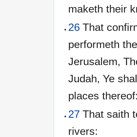
maketh their k
26
That confir
performeth the
Jerusalem, Tho
Judah, Ye shall
places thereof
27
That saith t
rivers: