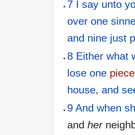
7
I say
unto y
over
one
sinne
and nine
just 
8
Either
what
lose
one
piece
house
,
and
se
9
And
when sh
and
her
neighb