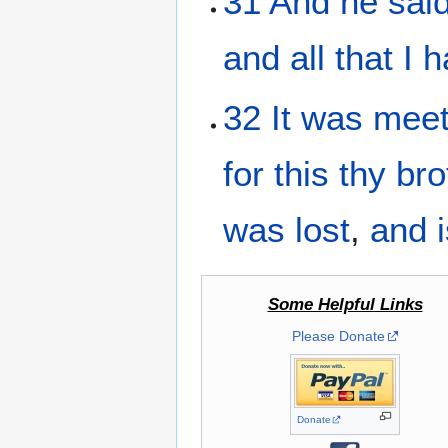
31
And
he
sai
and
all
that I 
32
It
was mee
for
this
thy
bro
was
lost
,
and
Some Helpful Links
Please Donate
Donate