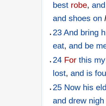
best
robe
,
and
and
shoes
on
23
And
bring h
eat
,
and be me
24
For
this
my
lost
,
and
is fo
25
Now
his
el
and drew nigh