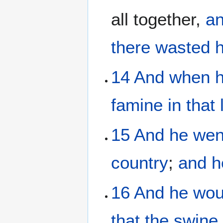
all together,
an
there
wasted
h
14
And
when 
famine
in
that
15
And
he wen
country
;
and
h
16
And
he wou
that
the
swine