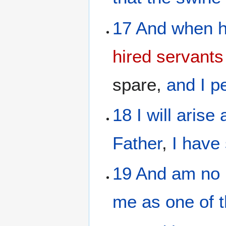
17
And
when 
hired servants
spare,
and
I
p
18
I will arise
Father
,
I have
19
And
am
no
me
as
one
of 