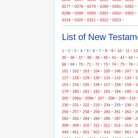
·
·
·
·
·
·
0277
0278
0279
0280
0281
0282
·
·
·
·
·
·
0298
0299
0300
0301
0302
0303
·
·
·
·
·
0319
0320
0321
0322
0323
List of New Testame
·
·
·
·
·
·
·
·
·
·
·
1
2
3
4
5
6
7
8
9
10
11
12
·
·
·
·
·
·
·
·
·
35
36
37
38
39
40
41
42
43
·
·
·
·
·
·
·
·
·
68
69
70
71
72
73
74
75
76
·
·
·
·
·
·
·
101
102
103
104
105
106
107
1
·
·
·
·
·
·
·
127
128
129
130
131
132
133
1
·
·
·
·
·
·
·
153
154
155
156
157
158
159
1
·
·
·
·
·
·
·
179
180
181
182
183
184
185
1
·
·
·
·
·
·
205
206a
206b
207
208
209
210
·
·
·
·
·
·
·
230
231
232
233
234
235
236
2
·
·
·
·
·
·
·
256
257
258
259
260
261
262
2
·
·
·
·
·
·
·
282
283
284
285
286
287
288
2
·
·
·
·
·
·
·
308
309
310
311
312
313
314
3
·
·
·
·
·
·
·
449
451
501
502
542
560
561
5