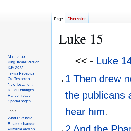
Page
Discussion
Luke 15
Jump
Jump
Main page
<< -
Luke 1
to
to
King James Version
KJV 2023
navigation
search
Textus Receptus
1
Then
drew
n
Old Testament
New Testament
Recent changes
the
publicans
Random page
Special pages
hear
him
.
Tools
What links here
Related changes
2
And
the
Pha
Printable version