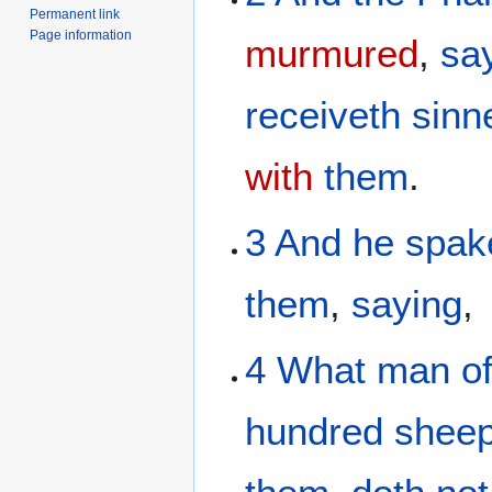
Permanent link
Page information
murmured
,
sa
receiveth
sinn
with
them
.
3
And
he spak
them
,
saying
,
4
What
man
o
hundred
shee