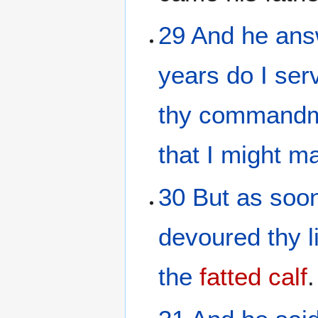
29
And
he
ans
years
do I ser
thy
commandm
that
I might m
30
But
as soo
devoured
thy l
the
fatted
calf
.