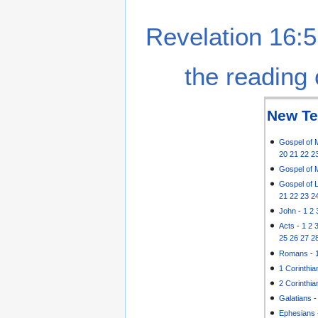
Revelation 16:5
the reading 
New Te
Gospel of 
20
21
22
2
Gospel of 
Gospel of 
21
22
23
2
John
-
1
2
Acts
-
1
2
25
26
27
2
Romans
-
1 Corinthia
2 Corinthia
Galatians
Ephesians