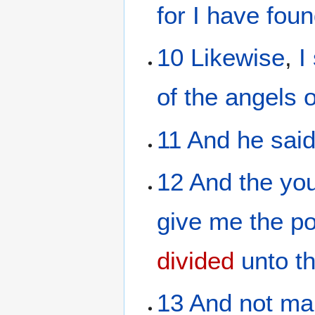
for
I have fou
10
Likewise
,
I
of the
angels
11
And
he sai
12
And
the
yo
give
me
the
po
divided
unto t
13
And
not
ma