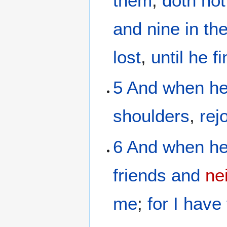
them
,
doth not
and nine
in
th
lost
,
until he
f
5
And
when he
shoulders
,
rej
6
And
when h
friends
and
ne
me
;
for
I have