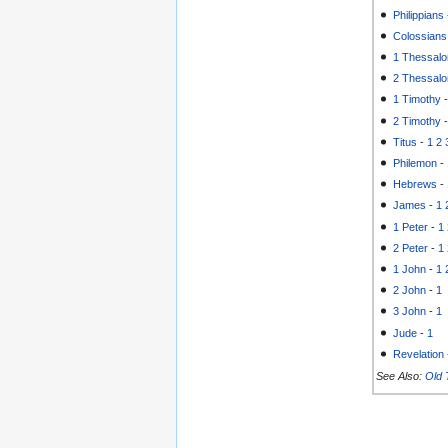
Philippians
Colossians
1 Thessalo
2 Thessalo
1 Timothy
2 Timothy
Titus
-
1
2
Philemon
-
Hebrews
-
James
-
1
1 Peter
-
1
2 Peter
-
1
1 John
-
1
2 John
-
1
3 John
-
1
Jude
-
1
Revelation
See Also:
Old 