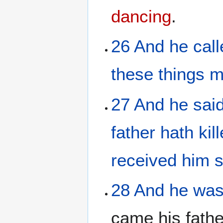
dancing
.
26
And
he cal
these things
m
27
And
he
sai
father
hath kil
received
him
28
And
he was
came his fathe