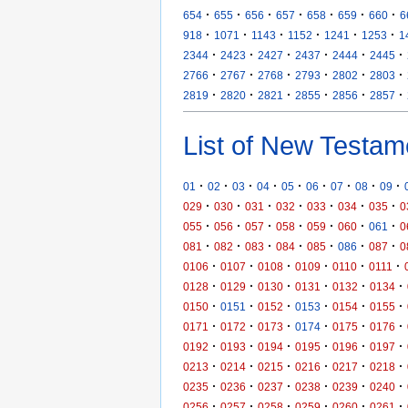
·
·
·
·
·
·
·
654
655
656
657
658
659
660
6
·
·
·
·
·
·
918
1071
1143
1152
1241
1253
1
·
·
·
·
·
·
2344
2423
2427
2437
2444
2445
·
·
·
·
·
·
2766
2767
2768
2793
2802
2803
·
·
·
·
·
·
2819
2820
2821
2855
2856
2857
List of New Testam
·
·
·
·
·
·
·
·
·
01
02
03
04
05
06
07
08
09
·
·
·
·
·
·
·
029
030
031
032
033
034
035
0
·
·
·
·
·
·
·
055
056
057
058
059
060
061
0
·
·
·
·
·
·
·
081
082
083
084
085
086
087
0
·
·
·
·
·
·
0106
0107
0108
0109
0110
0111
·
·
·
·
·
·
0128
0129
0130
0131
0132
0134
·
·
·
·
·
·
0150
0151
0152
0153
0154
0155
·
·
·
·
·
·
0171
0172
0173
0174
0175
0176
·
·
·
·
·
·
0192
0193
0194
0195
0196
0197
·
·
·
·
·
·
0213
0214
0215
0216
0217
0218
·
·
·
·
·
·
0235
0236
0237
0238
0239
0240
·
·
·
·
·
·
0256
0257
0258
0259
0260
0261