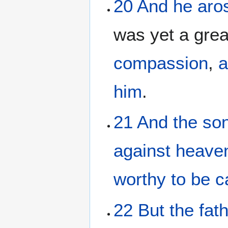
20
And
he aro
was yet a grea
compassion
,
him
.
21
And
the
so
against
heave
worthy
to be c
22
But
the
fat