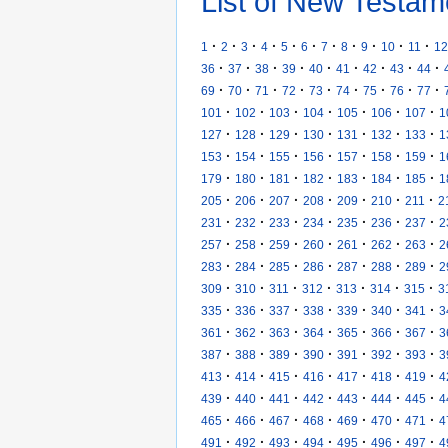
List of New Testam
·
·
·
·
·
·
·
·
·
·
·
1
2
3
4
5
6
7
8
9
10
11
12
·
·
·
·
·
·
·
·
·
36
37
38
39
40
41
42
43
44
·
·
·
·
·
·
·
·
·
69
70
71
72
73
74
75
76
77
·
·
·
·
·
·
·
101
102
103
104
105
106
107
1
·
·
·
·
·
·
·
127
128
129
130
131
132
133
1
·
·
·
·
·
·
·
153
154
155
156
157
158
159
1
·
·
·
·
·
·
·
179
180
181
182
183
184
185
1
·
·
·
·
·
·
·
205
206
207
208
209
210
211
2
·
·
·
·
·
·
·
231
232
233
234
235
236
237
2
·
·
·
·
·
·
·
257
258
259
260
261
262
263
2
·
·
·
·
·
·
·
283
284
285
286
287
288
289
2
·
·
·
·
·
·
·
309
310
311
312
313
314
315
3
·
·
·
·
·
·
·
335
336
337
338
339
340
341
3
·
·
·
·
·
·
·
361
362
363
364
365
366
367
3
·
·
·
·
·
·
·
387
388
389
390
391
392
393
3
·
·
·
·
·
·
·
413
414
415
416
417
418
419
4
·
·
·
·
·
·
·
439
440
441
442
443
444
445
4
·
·
·
·
·
·
·
465
466
467
468
469
470
471
4
·
·
·
·
·
·
·
491
492
493
494
495
496
497
4