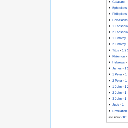
Galatians
Ephesians
Philippians
Colossians
1 Thessalo
2 Thessalo
1 Timothy
2 Timothy
Titus
-
1
2
Philemon
-
Hebrews
-
James
-
1
1 Peter
-
1
2 Peter
-
1
1 John
-
1
2 John
-
1
3 John
-
1
Jude
-
1
Revelation
See Also:
Old 