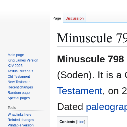
Page
Discussion
Minuscule 7
Jump
Jump
Main page
Minuscule 798
to
to
King James Version
KJV 2023
navigation
search
Textus Receptus
(Soden). It is 
Old Testament
New Testament
Testament
, on 
Recent changes
Random page
Special pages
Dated
paleograp
Tools
What links here
Related changes
Contents
Printable version