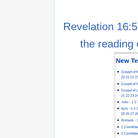
Revelation 16:5
the reading 
New Te
Gospel of 
20
21
22
2
Gospel of 
Gospel of 
21
22
23
2
John
-
1
2
Acts
-
1
2
25
26
27
2
Romans
-
1 Corinthia
2 Corinthia