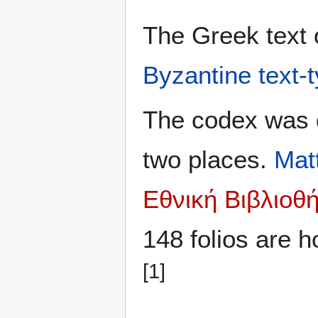
The Greek text o
Byzantine text-
The codex was d
two places.
Mat
Εθνική Βιβλιοθ
148 folios are 
[1]