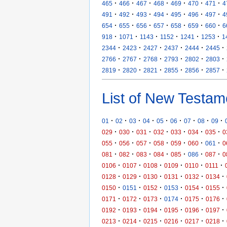
·
·
·
·
·
·
·
465
466
467
468
469
470
471
4
·
·
·
·
·
·
·
491
492
493
494
495
496
497
4
·
·
·
·
·
·
·
654
655
656
657
658
659
660
6
·
·
·
·
·
·
918
1071
1143
1152
1241
1253
1
·
·
·
·
·
·
2344
2423
2427
2437
2444
2445
·
·
·
·
·
·
2766
2767
2768
2793
2802
2803
·
·
·
·
·
·
2819
2820
2821
2855
2856
2857
List of New Testam
·
·
·
·
·
·
·
·
·
01
02
03
04
05
06
07
08
09
·
·
·
·
·
·
·
029
030
031
032
033
034
035
0
·
·
·
·
·
·
·
055
056
057
058
059
060
061
0
·
·
·
·
·
·
·
081
082
083
084
085
086
087
0
·
·
·
·
·
·
0106
0107
0108
0109
0110
0111
·
·
·
·
·
·
0128
0129
0130
0131
0132
0134
·
·
·
·
·
·
0150
0151
0152
0153
0154
0155
·
·
·
·
·
·
0171
0172
0173
0174
0175
0176
·
·
·
·
·
·
0192
0193
0194
0195
0196
0197
·
·
·
·
·
·
0213
0214
0215
0216
0217
0218