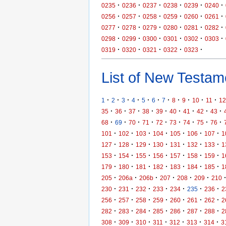
·
·
·
·
·
·
0235
0236
0237
0238
0239
0240
·
·
·
·
·
·
0256
0257
0258
0259
0260
0261
·
·
·
·
·
·
0277
0278
0279
0280
0281
0282
·
·
·
·
·
·
0298
0299
0300
0301
0302
0303
·
·
·
·
·
0319
0320
0321
0322
0323
List of New Testame
·
·
·
·
·
·
·
·
·
·
·
1
2
3
4
5
6
7
8
9
10
11
12
·
·
·
·
·
·
·
·
·
35
36
37
38
39
40
41
42
43
·
·
·
·
·
·
·
·
·
68
69
70
71
72
73
74
75
76
·
·
·
·
·
·
·
101
102
103
104
105
106
107
1
·
·
·
·
·
·
·
127
128
129
130
131
132
133
1
·
·
·
·
·
·
·
153
154
155
156
157
158
159
1
·
·
·
·
·
·
·
179
180
181
182
183
184
185
1
·
·
·
·
·
·
205
206a
206b
207
208
209
210
·
·
·
·
·
·
·
230
231
232
233
234
235
236
2
·
·
·
·
·
·
·
256
257
258
259
260
261
262
2
·
·
·
·
·
·
·
282
283
284
285
286
287
288
2
·
·
·
·
·
·
·
308
309
310
311
312
313
314
3