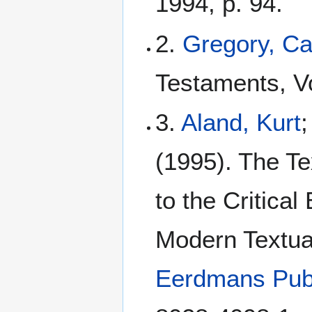
1994, p. 94.
2.
Gregory, C
Testaments, Vo
3.
Aland, Kurt
;
(1995). The Te
to the Critical
Modern Textua
Eerdmans Pub