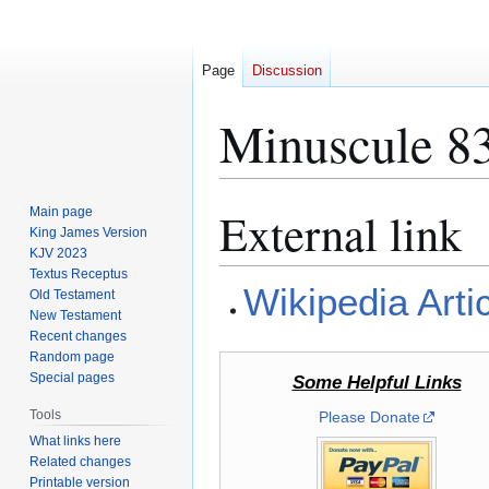
Page
Discussion
Minuscule 8
External link
Main page
Jump
Jump
King James Version
to
to
KJV 2023
navigation
search
Textus Receptus
Wikipedia Arti
Old Testament
New Testament
Recent changes
Random page
Special pages
Some Helpful Links
Tools
Please Donate
What links here
Related changes
Printable version