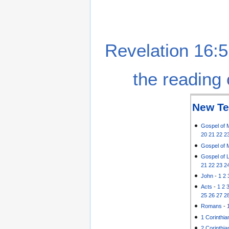
Revelation 16:5
the reading 
New Te
Gospel of 
20
21
22
2
Gospel of 
Gospel of 
21
22
23
2
John
-
1
2
Acts
-
1
2
25
26
27
2
Romans
-
1 Corinthia
2 Corinthia