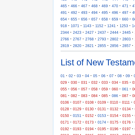
·
·
·
·
·
·
·
465
466
467
468
469
470
471
4
·
·
·
·
·
·
·
491
492
493
494
495
496
497
4
·
·
·
·
·
·
·
654
655
656
657
658
659
660
6
·
·
·
·
·
·
918
1071
1143
1152
1241
1253
1
·
·
·
·
·
·
2344
2423
2427
2437
2444
2445
·
·
·
·
·
·
2766
2767
2768
2793
2802
2803
·
·
·
·
·
·
2819
2820
2821
2855
2856
2857
List of New Testam
·
·
·
·
·
·
·
·
·
01
02
03
04
05
06
07
08
09
·
·
·
·
·
·
·
029
030
031
032
033
034
035
0
·
·
·
·
·
·
·
055
056
057
058
059
060
061
0
·
·
·
·
·
·
·
081
082
083
084
085
086
087
0
·
·
·
·
·
·
0106
0107
0108
0109
0110
0111
·
·
·
·
·
·
0128
0129
0130
0131
0132
0134
·
·
·
·
·
·
0150
0151
0152
0153
0154
0155
·
·
·
·
·
·
0171
0172
0173
0174
0175
0176
·
·
·
·
·
·
0192
0193
0194
0195
0196
0197