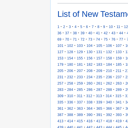
List of New Testam
·
·
·
·
·
·
·
·
·
·
·
1
2
3
4
5
6
7
8
9
10
11
12
·
·
·
·
·
·
·
·
·
36
37
38
39
40
41
42
43
44
·
·
·
·
·
·
·
·
·
69
70
71
72
73
74
75
76
77
·
·
·
·
·
·
·
101
102
103
104
105
106
107
1
·
·
·
·
·
·
·
127
128
129
130
131
132
133
1
·
·
·
·
·
·
·
153
154
155
156
157
158
159
1
·
·
·
·
·
·
·
179
180
181
182
183
184
185
1
·
·
·
·
·
·
·
205
206
207
208
209
210
211
2
·
·
·
·
·
·
·
231
232
233
234
235
236
237
2
·
·
·
·
·
·
·
257
258
259
260
261
262
263
2
·
·
·
·
·
·
·
283
284
285
286
287
288
289
2
·
·
·
·
·
·
·
309
310
311
312
313
314
315
3
·
·
·
·
·
·
·
335
336
337
338
339
340
341
3
·
·
·
·
·
·
·
361
362
363
364
365
366
367
3
·
·
·
·
·
·
·
387
388
389
390
391
392
393
3
·
·
·
·
·
·
·
413
414
415
416
417
418
419
4
·
·
·
·
·
·
·
439
440
441
442
443
444
445
4