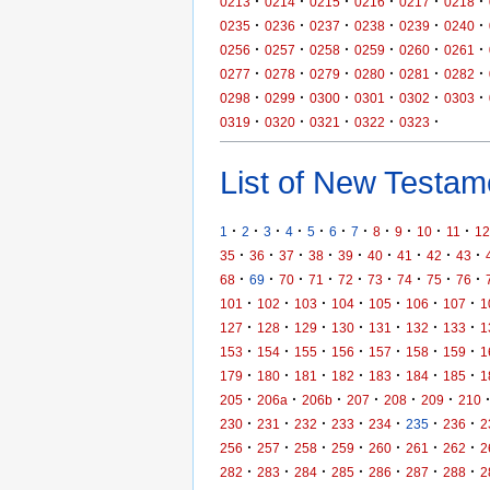
·
·
·
·
·
·
0213
0214
0215
0216
0217
0218
·
·
·
·
·
·
0235
0236
0237
0238
0239
0240
·
·
·
·
·
·
0256
0257
0258
0259
0260
0261
·
·
·
·
·
·
0277
0278
0279
0280
0281
0282
·
·
·
·
·
·
0298
0299
0300
0301
0302
0303
·
·
·
·
·
0319
0320
0321
0322
0323
List of New Testame
·
·
·
·
·
·
·
·
·
·
·
1
2
3
4
5
6
7
8
9
10
11
12
·
·
·
·
·
·
·
·
·
35
36
37
38
39
40
41
42
43
·
·
·
·
·
·
·
·
·
68
69
70
71
72
73
74
75
76
·
·
·
·
·
·
·
101
102
103
104
105
106
107
1
·
·
·
·
·
·
·
127
128
129
130
131
132
133
1
·
·
·
·
·
·
·
153
154
155
156
157
158
159
1
·
·
·
·
·
·
·
179
180
181
182
183
184
185
1
·
·
·
·
·
·
205
206a
206b
207
208
209
210
·
·
·
·
·
·
·
230
231
232
233
234
235
236
2
·
·
·
·
·
·
·
256
257
258
259
260
261
262
2
·
·
·
·
·
·
·
282
283
284
285
286
287
288
2