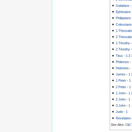
Galatians
Ephesians
Philippians
Colossians
1 Thessalo
2 Thessalo
1 Timothy
2 Timothy
Titus
-
1
2
Philemon
-
Hebrews
-
James
-
1
1 Peter
-
1
2 Peter
-
1
1 John
-
1
2 John
-
1
3 John
-
1
Jude
-
1
Revelation
See Also:
Old 