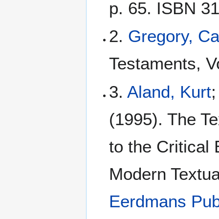
p. 65. ISBN 3
2.
Gregory, C
Testaments, Vo
3.
Aland, Kurt
;
(1995). The Te
to the Critical
Modern Textua
Eerdmans Pub