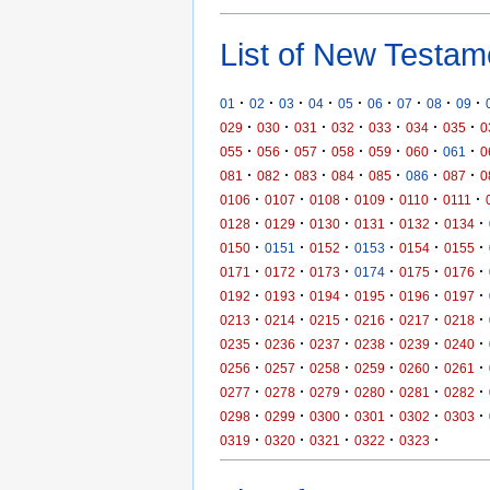
List of New Testam
·
·
·
·
·
·
·
·
·
01
02
03
04
05
06
07
08
09
·
·
·
·
·
·
·
029
030
031
032
033
034
035
0
·
·
·
·
·
·
·
055
056
057
058
059
060
061
0
·
·
·
·
·
·
·
081
082
083
084
085
086
087
0
·
·
·
·
·
·
0106
0107
0108
0109
0110
0111
·
·
·
·
·
·
0128
0129
0130
0131
0132
0134
·
·
·
·
·
·
0150
0151
0152
0153
0154
0155
·
·
·
·
·
·
0171
0172
0173
0174
0175
0176
·
·
·
·
·
·
0192
0193
0194
0195
0196
0197
·
·
·
·
·
·
0213
0214
0215
0216
0217
0218
·
·
·
·
·
·
0235
0236
0237
0238
0239
0240
·
·
·
·
·
·
0256
0257
0258
0259
0260
0261
·
·
·
·
·
·
0277
0278
0279
0280
0281
0282
·
·
·
·
·
·
0298
0299
0300
0301
0302
0303
·
·
·
·
·
0319
0320
0321
0322
0323