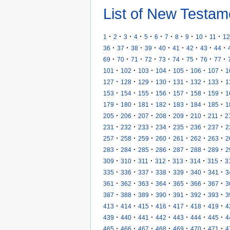
List of New Testam
·
·
·
·
·
·
·
·
·
·
·
1
2
3
4
5
6
7
8
9
10
11
12
·
·
·
·
·
·
·
·
·
36
37
38
39
40
41
42
43
44
·
·
·
·
·
·
·
·
·
69
70
71
72
73
74
75
76
77
·
·
·
·
·
·
·
101
102
103
104
105
106
107
1
·
·
·
·
·
·
·
127
128
129
130
131
132
133
1
·
·
·
·
·
·
·
153
154
155
156
157
158
159
1
·
·
·
·
·
·
·
179
180
181
182
183
184
185
1
·
·
·
·
·
·
·
205
206
207
208
209
210
211
2
·
·
·
·
·
·
·
231
232
233
234
235
236
237
2
·
·
·
·
·
·
·
257
258
259
260
261
262
263
2
·
·
·
·
·
·
·
283
284
285
286
287
288
289
2
·
·
·
·
·
·
·
309
310
311
312
313
314
315
3
·
·
·
·
·
·
·
335
336
337
338
339
340
341
3
·
·
·
·
·
·
·
361
362
363
364
365
366
367
3
·
·
·
·
·
·
·
387
388
389
390
391
392
393
3
·
·
·
·
·
·
·
413
414
415
416
417
418
419
4
·
·
·
·
·
·
·
439
440
441
442
443
444
445
4
·
·
·
·
·
·
·
465
466
467
468
469
470
471
4