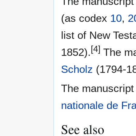
The manuscript
(as codex
10
,
2
list of New Tes
[4]
1852).
The ma
Scholz
(1794-18
The manuscript 
nationale de Fr
See also