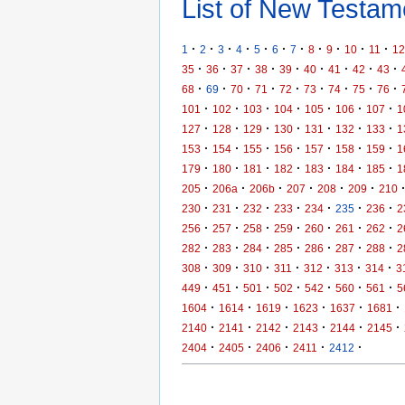
List of New Testame
·
·
·
·
·
·
·
·
·
·
·
1
2
3
4
5
6
7
8
9
10
11
12
·
·
·
·
·
·
·
·
·
35
36
37
38
39
40
41
42
43
·
·
·
·
·
·
·
·
·
68
69
70
71
72
73
74
75
76
·
·
·
·
·
·
·
101
102
103
104
105
106
107
1
·
·
·
·
·
·
·
127
128
129
130
131
132
133
1
·
·
·
·
·
·
·
153
154
155
156
157
158
159
1
·
·
·
·
·
·
·
179
180
181
182
183
184
185
1
·
·
·
·
·
·
205
206a
206b
207
208
209
210
·
·
·
·
·
·
·
230
231
232
233
234
235
236
2
·
·
·
·
·
·
·
256
257
258
259
260
261
262
2
·
·
·
·
·
·
·
282
283
284
285
286
287
288
2
·
·
·
·
·
·
·
308
309
310
311
312
313
314
3
·
·
·
·
·
·
·
449
451
501
502
542
560
561
5
·
·
·
·
·
·
1604
1614
1619
1623
1637
1681
·
·
·
·
·
·
2140
2141
2142
2143
2144
2145
·
·
·
·
·
2404
2405
2406
2411
2412