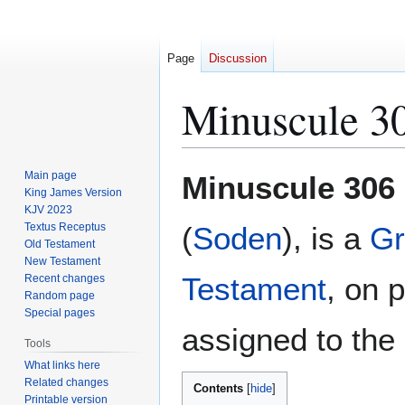
Page
Discussion
Minuscule 3
Jump
Jump
Main page
Minuscule 306
to
to
King James Version
KJV 2023
navigation
search
Textus Receptus
(
Soden
), is a
Gr
Old Testament
New Testament
Testament
, on 
Recent changes
Random page
Special pages
assigned to the 
Tools
What links here
Related changes
Contents
Printable version