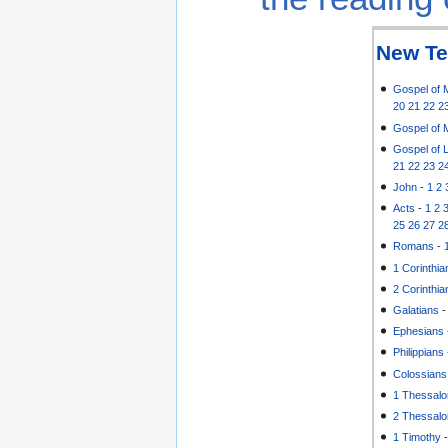
New Te
Gospel of 
20
21
22
2
Gospel of 
Gospel of 
21
22
23
2
John
-
1
2
Acts
-
1
2
25
26
27
2
Romans
-
1 Corinthia
2 Corinthia
Galatians
Ephesians
Philippians
Colossians
1 Thessalo
2 Thessalo
1 Timothy