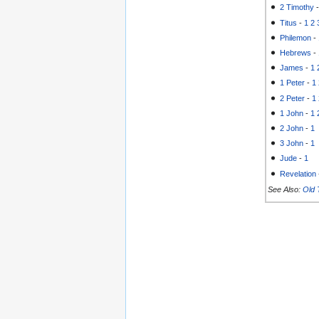
2 Timothy
Titus
-
1
2
Philemon
-
Hebrews
-
James
-
1
1 Peter
-
1
2 Peter
-
1
1 John
-
1
2 John
-
1
3 John
-
1
Jude
-
1
Revelation
See Also:
Old 