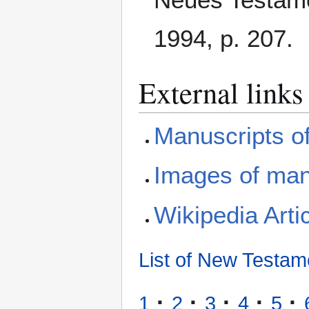
1994, p. 207.
External links
Manuscripts o
Images of man
Wikipedia Arti
List of New Testam
·
·
·
·
·
1
2
3
4
5