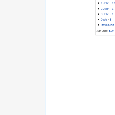
1 John
-
1
2 John
-
1
3 John
-
1
Jude
-
1
Revelation
See Also:
Old 