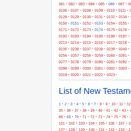
·
·
·
·
·
·
·
081
082
083
084
085
086
087
0
·
·
·
·
·
·
0106
0107
0108
0109
0110
0111
·
·
·
·
·
·
0128
0129
0130
0131
0132
0134
·
·
·
·
·
·
0150
0151
0152
0153
0154
0155
·
·
·
·
·
·
0171
0172
0173
0174
0175
0176
·
·
·
·
·
·
0192
0193
0194
0195
0196
0197
·
·
·
·
·
·
0213
0214
0215
0216
0217
0218
·
·
·
·
·
·
0235
0236
0237
0238
0239
0240
·
·
·
·
·
·
0256
0257
0258
0259
0260
0261
·
·
·
·
·
·
0277
0278
0279
0280
0281
0282
·
·
·
·
·
·
0298
0299
0300
0301
0302
0303
·
·
·
·
·
0319
0320
0321
0322
0323
List of New Testame
·
·
·
·
·
·
·
·
·
·
·
1
2
3
4
5
6
7
8
9
10
11
12
·
·
·
·
·
·
·
·
·
35
36
37
38
39
40
41
42
43
·
·
·
·
·
·
·
·
·
68
69
70
71
72
73
74
75
76
·
·
·
·
·
·
·
101
102
103
104
105
106
107
1
·
·
·
·
·
·
·
127
128
129
130
131
132
133
1