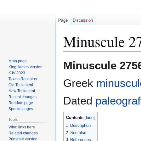
Page
Discussion
Minuscule 2
Jump
Jump
Main page
Minuscule 275
to
to
King James Version
KJV 2023
navigation
search
Textus Receptus
Greek
minuscul
Old Testament
New Testament
Dated
paleograf
Recent changes
Random page
Special pages
Contents
Tools
1
Description
What links here
2
See also
Related changes
Printable version
3
References