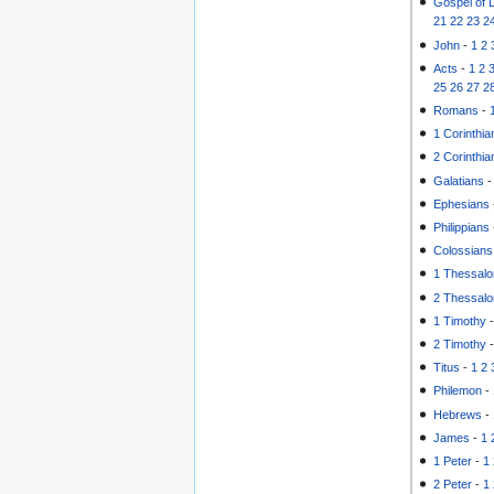
Gospel of 
21
22
23
2
John
-
1
2
Acts
-
1
2
25
26
27
2
Romans
-
1 Corinthia
2 Corinthia
Galatians
Ephesians
Philippians
Colossians
1 Thessalo
2 Thessalo
1 Timothy
2 Timothy
Titus
-
1
2
Philemon
-
Hebrews
-
James
-
1
1 Peter
-
1
2 Peter
-
1