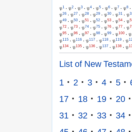
1
2
3
4
5
6
7
8
𝔓
·
𝔓
·
𝔓
·
𝔓
·
𝔓
·
𝔓
·
𝔓
·
𝔓
·
26
27
28
29
30
31
3
𝔓
·
𝔓
·
𝔓
·
𝔓
·
𝔓
·
𝔓
·
𝔓
49
50
51
52
53
54
5
𝔓
·
𝔓
·
𝔓
·
𝔓
·
𝔓
·
𝔓
·
𝔓
72
73
74
75
76
77
7
𝔓
·
𝔓
·
𝔓
·
𝔓
·
𝔓
·
𝔓
·
𝔓
95
96
97
98
99
100
𝔓
·
𝔓
·
𝔓
·
𝔓
·
𝔓
·
𝔓
·
𝔓
115
116
117
118
119
1
𝔓
·
𝔓
·
𝔓
·
𝔓
·
𝔓
·
𝔓
134
135
136
137
138
1
𝔓
·
𝔓
·
𝔓
·
𝔓
·
𝔓
·
𝔓
List of New Testam
·
·
·
·
·
1
2
3
4
5
·
·
·
·
17
18
19
20
·
·
·
·
31
32
33
34
·
·
·
·