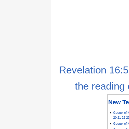
Revelation 16:5
the reading 
New Te
Gospel of 
20
21
22
2
Gospel of 