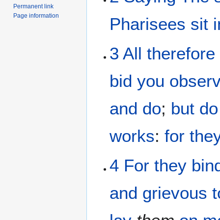
Permanent link
Page information
Pharisees
sit
i
3
All
therefore
bid
you
obser
and
do
;
but
do
works
:
for
the
4
For
they bin
and
grievous 