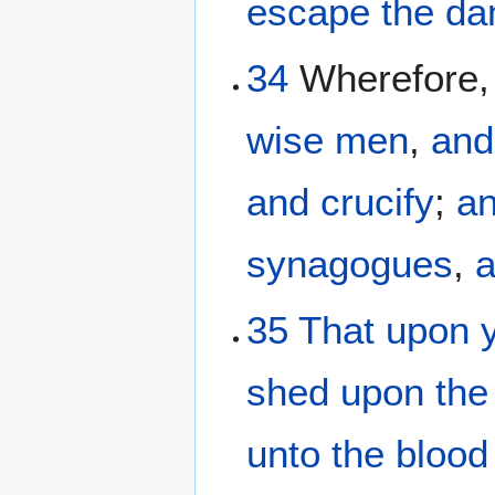
escape
the
da
34
Wherefore
wise men
,
and
and
crucify
;
a
synagogues
,
35
That
upon
shed
upon
the
unto
the
blood