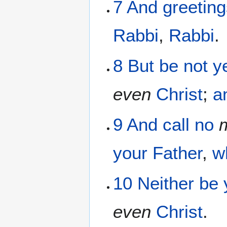
7
And
greetin
Rabbi
,
Rabbi
.
8
But
be not
y
even
Christ
;
a
9
And
call
no
your
Father
,
w
10
Neither
be 
even
Christ
.