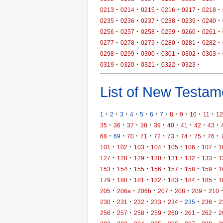
·
·
·
·
·
·
0213
0214
0215
0216
0217
0218
·
·
·
·
·
·
0235
0236
0237
0238
0239
0240
·
·
·
·
·
·
0256
0257
0258
0259
0260
0261
·
·
·
·
·
·
0277
0278
0279
0280
0281
0282
·
·
·
·
·
·
0298
0299
0300
0301
0302
0303
·
·
·
·
·
0319
0320
0321
0322
0323
List of New Testame
·
·
·
·
·
·
·
·
·
·
·
1
2
3
4
5
6
7
8
9
10
11
12
·
·
·
·
·
·
·
·
·
35
36
37
38
39
40
41
42
43
·
·
·
·
·
·
·
·
·
68
69
70
71
72
73
74
75
76
·
·
·
·
·
·
·
101
102
103
104
105
106
107
1
·
·
·
·
·
·
·
127
128
129
130
131
132
133
1
·
·
·
·
·
·
·
153
154
155
156
157
158
159
1
·
·
·
·
·
·
·
179
180
181
182
183
184
185
1
·
·
·
·
·
·
205
206a
206b
207
208
209
210
·
·
·
·
·
·
·
230
231
232
233
234
235
236
2
·
·
·
·
·
·
·
256
257
258
259
260
261
262
2