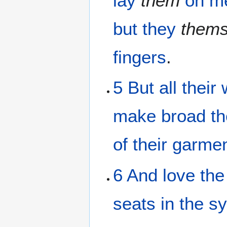
lay
them
on
m
but
they
thems
fingers
.
5
But
all
their
make broad
th
of their
garme
6
And
love
the
seats
in
the
s