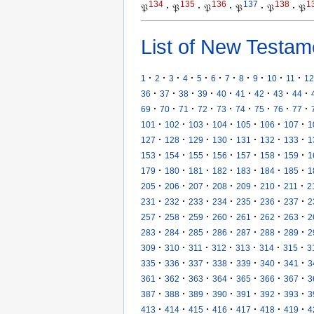
134
135
136
137
138
1
𝔓
·
𝔓
·
𝔓
·
𝔓
·
𝔓
·
𝔓
List of New Testam
·
·
·
·
·
·
·
·
·
·
·
1
2
3
4
5
6
7
8
9
10
11
12
·
·
·
·
·
·
·
·
·
36
37
38
39
40
41
42
43
44
·
·
·
·
·
·
·
·
·
69
70
71
72
73
74
75
76
77
·
·
·
·
·
·
·
101
102
103
104
105
106
107
1
·
·
·
·
·
·
·
127
128
129
130
131
132
133
1
·
·
·
·
·
·
·
153
154
155
156
157
158
159
1
·
·
·
·
·
·
·
179
180
181
182
183
184
185
1
·
·
·
·
·
·
·
205
206
207
208
209
210
211
2
·
·
·
·
·
·
·
231
232
233
234
235
236
237
2
·
·
·
·
·
·
·
257
258
259
260
261
262
263
2
·
·
·
·
·
·
·
283
284
285
286
287
288
289
2
·
·
·
·
·
·
·
309
310
311
312
313
314
315
3
·
·
·
·
·
·
·
335
336
337
338
339
340
341
3
·
·
·
·
·
·
·
361
362
363
364
365
366
367
3
·
·
·
·
·
·
·
387
388
389
390
391
392
393
3
·
·
·
·
·
·
·
413
414
415
416
417
418
419
4