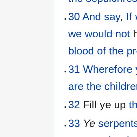
30
And
say
,
If
we would not
h
blood
of the
p
31
Wherefore
are
the childr
32
Fill ye up
t
33
Ye
serpent