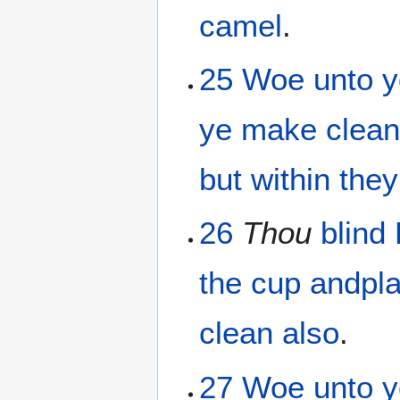
camel
.
25
Woe
unto 
ye make clea
but
within
they
26
Thou
blind
the
cup
and
pla
clean
also
.
27
Woe
unto 