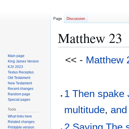
Page
Discussion
Matthew 23
Jump
Jump
Main page
<< -
Matthew 
to
to
King James Version
KJV 2023
navigation
search
Textus Receptus
Old Testament
New Testament
Recent changes
1
Then
spake
Random page
Special pages
multitude
,
and
Tools
What links here
Related changes
2
Saying
The
Printable version