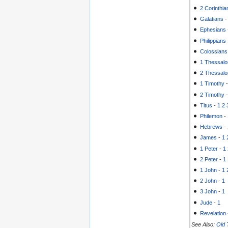
2 Corinthia
Galatians
Ephesians
Philippians
Colossians
1 Thessalo
2 Thessalo
1 Timothy
2 Timothy
Titus
-
1
2
Philemon
-
Hebrews
-
James
-
1
1 Peter
-
1
2 Peter
-
1
1 John
-
1
2 John
-
1
3 John
-
1
Jude
-
1
Revelation
See Also:
Old 