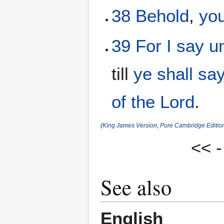
38
Behold
,
yo
39
For
I say
u
till
ye shall sa
of the Lord
.
(
King James Version
,
Pure Cambridge Editio
<< 
See also
English