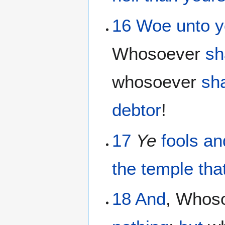
16
Woe
unto 
Whosoever
sh
whosoever
sh
debtor
!
17
Ye
fools
an
the
temple
tha
18
And
, Whos