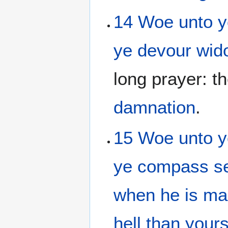
14
Woe
unto 
ye devour
wid
long prayer: t
damnation
.
15
Woe
unto 
ye compass
s
when
he is m
hell
than your