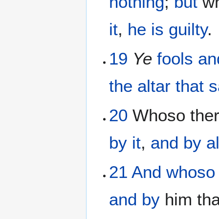
nothing
;
but
wh
it
,
he is guilty
.
19
Ye
fools
an
the
altar
that s
20
Whoso ther
by
it
,
and
by
a
21
And whoso 
and
by
him tha