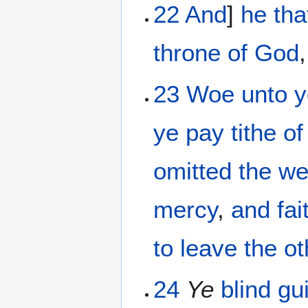
22
And
]
he tha
throne
of God
23
Woe
unto 
ye pay tithe
of
omitted
the
we
mercy
,
and
fai
to leave
the ot
24
Ye
blind
gu