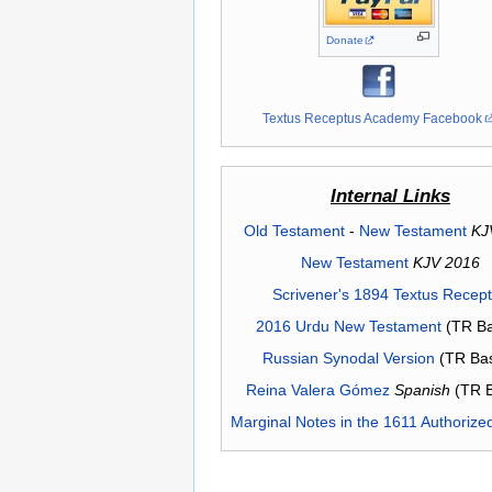
Donate
Textus Receptus Academy Facebook
Internal Links
Old Testament
-
New Testament
KJ
New Testament
KJV 2016
Scrivener's 1894 Textus Recep
2016 Urdu New Testament
(TR Ba
Russian Synodal Version
(TR Ba
Reina Valera Gómez
Spanish
(TR 
Marginal Notes in the 1611 Authorize