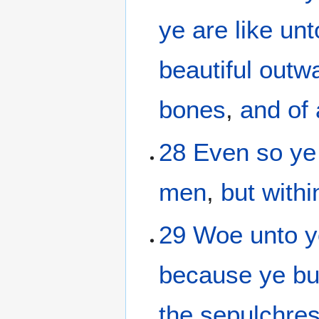
ye are like
unt
beautiful
outw
bones
,
and
of 
28
Even so
ye
men
,
but
withi
29
Woe
unto 
because
ye bu
the
sepulchre