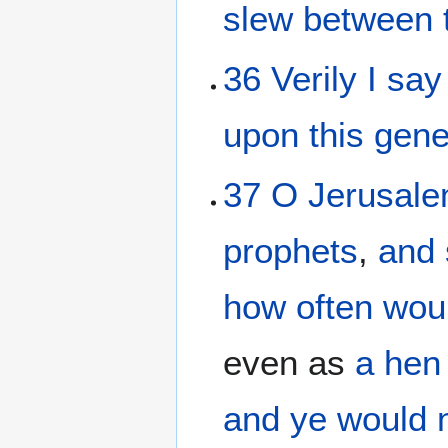
slew
between
36
Verily
I say
upon
this
gene
37
O Jerusal
prophets
,
and
how often
wou
even as
a hen
and
ye would