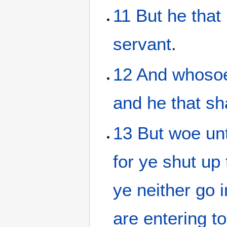
11
But
he that 
servant
.
12
And
whoso
and
he
that sh
13
But
woe
un
for
ye shut up
ye
neither
go i
are entering
to