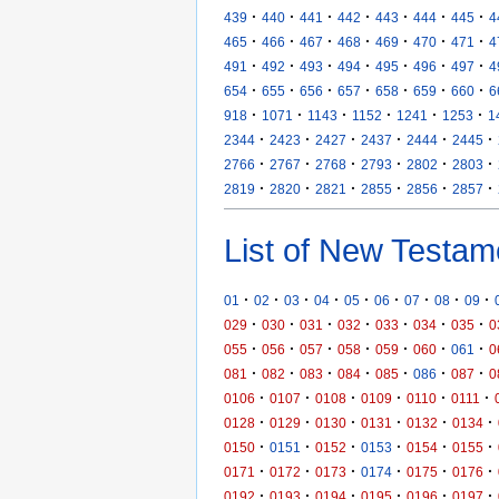
·
·
·
·
·
·
·
439
440
441
442
443
444
445
4
·
·
·
·
·
·
·
465
466
467
468
469
470
471
4
·
·
·
·
·
·
·
491
492
493
494
495
496
497
4
·
·
·
·
·
·
·
654
655
656
657
658
659
660
6
·
·
·
·
·
·
918
1071
1143
1152
1241
1253
1
·
·
·
·
·
·
2344
2423
2427
2437
2444
2445
·
·
·
·
·
·
2766
2767
2768
2793
2802
2803
·
·
·
·
·
·
2819
2820
2821
2855
2856
2857
List of New Testam
·
·
·
·
·
·
·
·
·
01
02
03
04
05
06
07
08
09
·
·
·
·
·
·
·
029
030
031
032
033
034
035
0
·
·
·
·
·
·
·
055
056
057
058
059
060
061
0
·
·
·
·
·
·
·
081
082
083
084
085
086
087
0
·
·
·
·
·
·
0106
0107
0108
0109
0110
0111
·
·
·
·
·
·
0128
0129
0130
0131
0132
0134
·
·
·
·
·
·
0150
0151
0152
0153
0154
0155
·
·
·
·
·
·
0171
0172
0173
0174
0175
0176
·
·
·
·
·
·
0192
0193
0194
0195
0196
0197