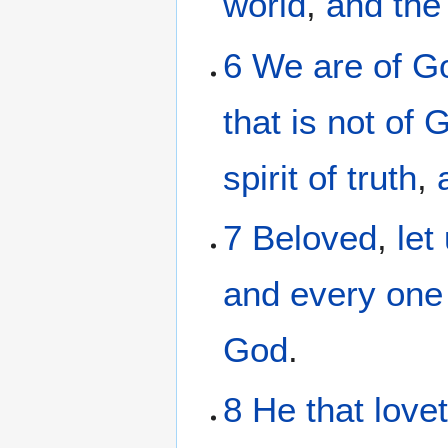
world
,
and
the
6
We
are
of
G
that
is
not
of
G
spirit
of truth
,
7
Beloved
,
let
and
every one
God
.
8
He that love