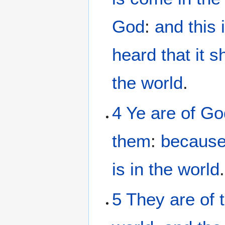
God
:
and
this
heard
that
it 
the
world
.
4
Ye
are
of
Go
them
:
becaus
is
in
the
world
.
5
They
are
of