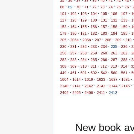
·
·
·
·
·
·
·
·
·
35
36
37
38
39
40
41
42
43
·
·
·
·
·
·
·
·
·
68
69
70
71
72
73
74
75
76
·
·
·
·
·
·
·
101
102
103
104
105
106
107
1
·
·
·
·
·
·
·
127
128
129
130
131
132
133
1
·
·
·
·
·
·
·
153
154
155
156
157
158
159
1
·
·
·
·
·
·
·
179
180
181
182
183
184
185
1
·
·
·
·
·
·
205
206a
206b
207
208
209
210
·
·
·
·
·
·
·
230
231
232
233
234
235
236
2
·
·
·
·
·
·
·
256
257
258
259
260
261
262
2
·
·
·
·
·
·
·
282
283
284
285
286
287
288
2
·
·
·
·
·
·
·
308
309
310
311
312
313
314
3
·
·
·
·
·
·
·
449
451
501
502
542
560
561
5
·
·
·
·
·
·
1604
1614
1619
1623
1637
1681
·
·
·
·
·
·
2140
2141
2142
2143
2144
2145
·
·
·
·
·
2404
2405
2406
2411
2412
New book ava