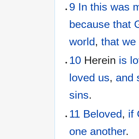
9
In
this
was m
because
that 
world
,
that
we 
10
Herein
is
l
loved
us
,
and
sins
.
11
Beloved
,
if
one another
.