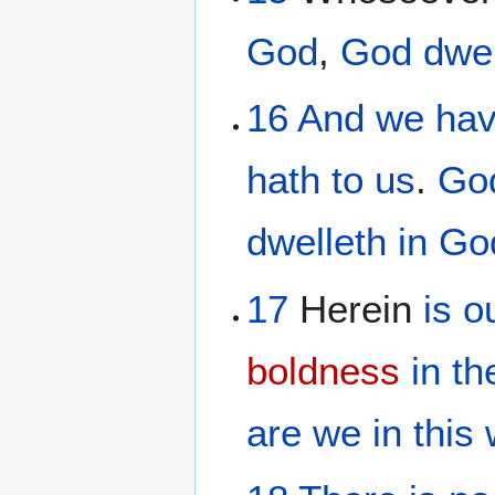
God
,
God
dwel
16
And
we ha
hath
to
us
.
Go
dwelleth
in
Go
17
Herein
is
o
boldness
in
th
are
we
in
this