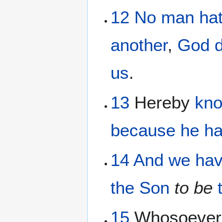
12
No man
ha
another
,
God
us
.
13
Hereby
kn
because
he ha
14
And
we ha
the
Son
to be
15
Whosoeve