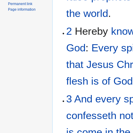
Permanent link
Page information
the
world
.
2
Hereby
kno
God
:
Every
spi
that Jesus
Chr
flesh
is
of
God
3
And
every
sp
confesseth
no
is come
in
the