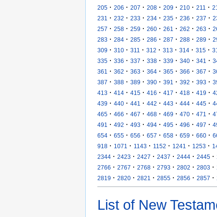
·
·
·
·
·
·
·
205
206
207
208
209
210
211
2
·
·
·
·
·
·
·
231
232
233
234
235
236
237
2
·
·
·
·
·
·
·
257
258
259
260
261
262
263
2
·
·
·
·
·
·
·
283
284
285
286
287
288
289
2
·
·
·
·
·
·
·
309
310
311
312
313
314
315
3
·
·
·
·
·
·
·
335
336
337
338
339
340
341
3
·
·
·
·
·
·
·
361
362
363
364
365
366
367
3
·
·
·
·
·
·
·
387
388
389
390
391
392
393
3
·
·
·
·
·
·
·
413
414
415
416
417
418
419
4
·
·
·
·
·
·
·
439
440
441
442
443
444
445
4
·
·
·
·
·
·
·
465
466
467
468
469
470
471
4
·
·
·
·
·
·
·
491
492
493
494
495
496
497
4
·
·
·
·
·
·
·
654
655
656
657
658
659
660
6
·
·
·
·
·
·
918
1071
1143
1152
1241
1253
1
·
·
·
·
·
·
2344
2423
2427
2437
2444
2445
·
·
·
·
·
·
2766
2767
2768
2793
2802
2803
·
·
·
·
·
·
2819
2820
2821
2855
2856
2857
List of New Testam