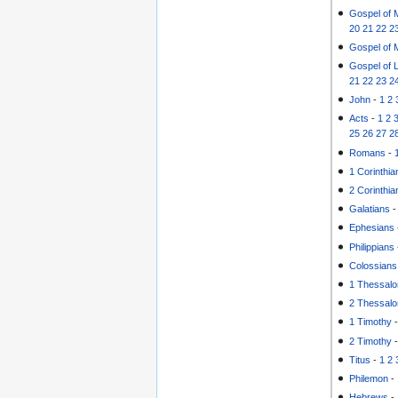
Gospel of 
20
21
22
2
Gospel of 
Gospel of 
21
22
23
2
John
-
1
2
Acts
-
1
2
25
26
27
2
Romans
-
1 Corinthia
2 Corinthia
Galatians
Ephesians
Philippians
Colossians
1 Thessalo
2 Thessalo
1 Timothy
2 Timothy
Titus
-
1
2
Philemon
-
Hebrews
-