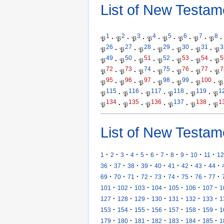
List of New Testam
1
2
3
4
5
6
7
8
𝔓
·
𝔓
·
𝔓
·
𝔓
·
𝔓
·
𝔓
·
𝔓
·
𝔓
·
26
27
28
29
30
31
3
𝔓
·
𝔓
·
𝔓
·
𝔓
·
𝔓
·
𝔓
·
𝔓
49
50
51
52
53
54
5
𝔓
·
𝔓
·
𝔓
·
𝔓
·
𝔓
·
𝔓
·
𝔓
72
73
74
75
76
77
7
𝔓
·
𝔓
·
𝔓
·
𝔓
·
𝔓
·
𝔓
·
𝔓
95
96
97
98
99
100
𝔓
·
𝔓
·
𝔓
·
𝔓
·
𝔓
·
𝔓
·
𝔓
115
116
117
118
119
1
𝔓
·
𝔓
·
𝔓
·
𝔓
·
𝔓
·
𝔓
134
135
136
137
138
1
𝔓
·
𝔓
·
𝔓
·
𝔓
·
𝔓
·
𝔓
List of New Testam
·
·
·
·
·
·
·
·
·
·
·
1
2
3
4
5
6
7
8
9
10
11
12
·
·
·
·
·
·
·
·
·
36
37
38
39
40
41
42
43
44
·
·
·
·
·
·
·
·
·
69
70
71
72
73
74
75
76
77
·
·
·
·
·
·
·
101
102
103
104
105
106
107
1
·
·
·
·
·
·
·
127
128
129
130
131
132
133
1
·
·
·
·
·
·
·
153
154
155
156
157
158
159
1
·
·
·
·
·
·
·
179
180
181
182
183
184
185
1