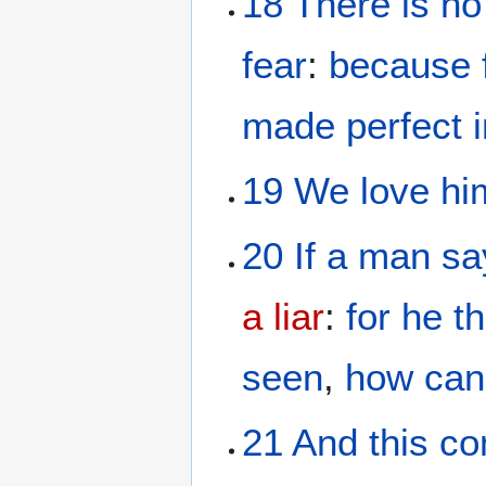
18
There is
no
fear
:
because
made perfect
19
We
love
hi
20
If
a man
sa
a liar
:
for
he th
seen
,
how
can
21
And
this
co