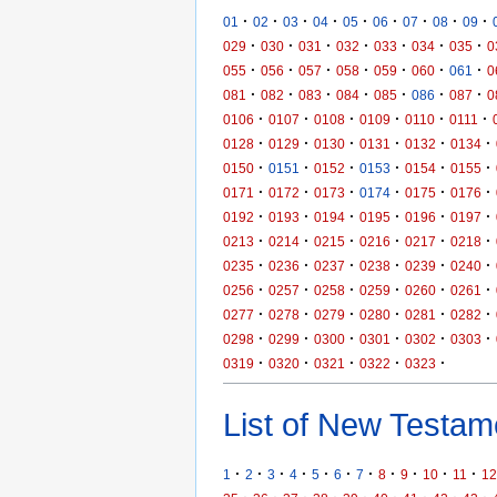
·
·
·
·
·
·
·
·
·
01
02
03
04
05
06
07
08
09
·
·
·
·
·
·
·
029
030
031
032
033
034
035
0
·
·
·
·
·
·
·
055
056
057
058
059
060
061
0
·
·
·
·
·
·
·
081
082
083
084
085
086
087
0
·
·
·
·
·
·
0106
0107
0108
0109
0110
0111
·
·
·
·
·
·
0128
0129
0130
0131
0132
0134
·
·
·
·
·
·
0150
0151
0152
0153
0154
0155
·
·
·
·
·
·
0171
0172
0173
0174
0175
0176
·
·
·
·
·
·
0192
0193
0194
0195
0196
0197
·
·
·
·
·
·
0213
0214
0215
0216
0217
0218
·
·
·
·
·
·
0235
0236
0237
0238
0239
0240
·
·
·
·
·
·
0256
0257
0258
0259
0260
0261
·
·
·
·
·
·
0277
0278
0279
0280
0281
0282
·
·
·
·
·
·
0298
0299
0300
0301
0302
0303
·
·
·
·
·
0319
0320
0321
0322
0323
List of New Testame
·
·
·
·
·
·
·
·
·
·
·
1
2
3
4
5
6
7
8
9
10
11
12