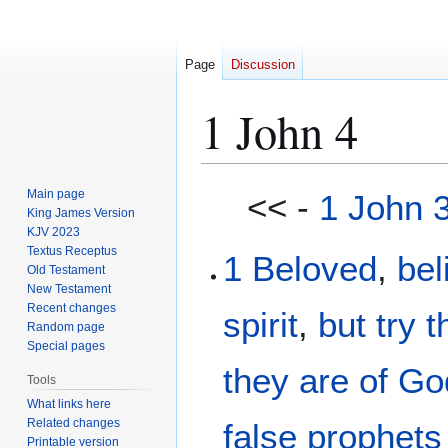
Page
Discussion
1 John 4
Jump
Jump
Main page
<< -
1 John 
to
to
King James Version
KJV 2023
navigation
search
Textus Receptus
1
Beloved
,
bel
Old Testament
New Testament
Recent changes
spirit
,
but
try
t
Random page
Special pages
they are
of
Go
Tools
What links here
Related changes
false prophets
Printable version