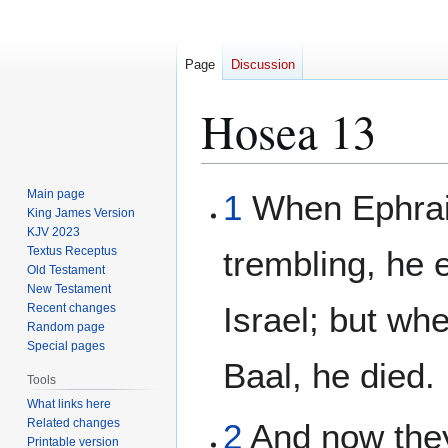
Page
Discussion
Hosea 13
Jump
Jump
Main page
1
When Ephra
to
to
King James Version
KJV 2023
navigation
search
Textus Receptus
trembling, he 
Old Testament
New Testament
Israel; but wh
Recent changes
Random page
Special pages
Baal, he died.
Tools
What links here
Related changes
2
And now the
Printable version