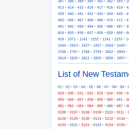
·
·
·
·
·
·
·
387
388
389
390
391
392
393
3
·
·
·
·
·
·
·
413
414
415
416
417
418
419
4
·
·
·
·
·
·
·
439
440
441
442
443
444
445
4
·
·
·
·
·
·
·
465
466
467
468
469
470
471
4
·
·
·
·
·
·
·
491
492
493
494
495
496
497
4
·
·
·
·
·
·
·
654
655
656
657
658
659
660
6
·
·
·
·
·
·
918
1071
1143
1152
1241
1253
1
·
·
·
·
·
·
2344
2423
2427
2437
2444
2445
·
·
·
·
·
·
2766
2767
2768
2793
2802
2803
·
·
·
·
·
·
2819
2820
2821
2855
2856
2857
List of New Testam
·
·
·
·
·
·
·
·
·
01
02
03
04
05
06
07
08
09
·
·
·
·
·
·
·
029
030
031
032
033
034
035
0
·
·
·
·
·
·
·
055
056
057
058
059
060
061
0
·
·
·
·
·
·
·
081
082
083
084
085
086
087
0
·
·
·
·
·
·
0106
0107
0108
0109
0110
0111
·
·
·
·
·
·
0128
0129
0130
0131
0132
0134
·
·
·
·
·
·
0150
0151
0152
0153
0154
0155