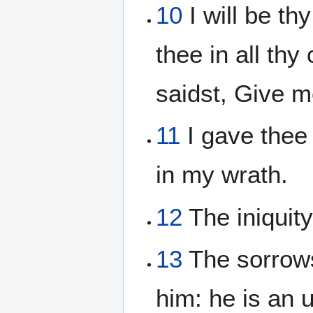
10
I will be th
thee in all th
saidst, Give m
11
I gave thee
in my wrath.
12
The iniquity
13
The sorrows
him: he is an 