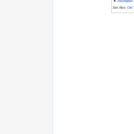
Revelation
See Also:
Old 