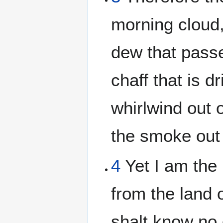
morning cloud,
dew that pass
chaff that is d
whirlwind out o
the smoke out 
4
Yet I am th
from the land 
shalt know no 