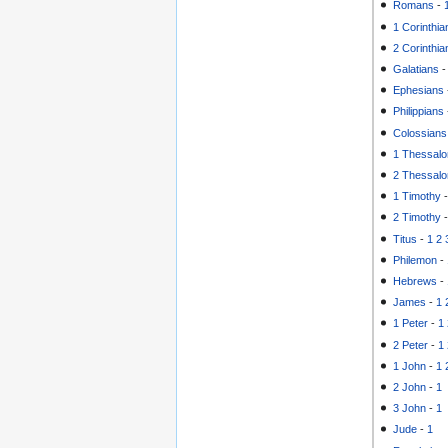
Romans
-
1 Corinthia
2 Corinthia
Galatians
Ephesians
Philippians
Colossians
1 Thessalo
2 Thessalo
1 Timothy
2 Timothy
Titus
-
1
2
Philemon
-
Hebrews
-
James
-
1
1 Peter
-
1
2 Peter
-
1
1 John
-
1
2 John
-
1
3 John
-
1
Jude
-
1