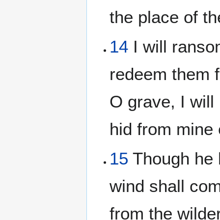
the place of th
14
I will ranso
redeem them fr
O grave, I will
hid from mine
15
Though he b
wind shall co
from the wilde