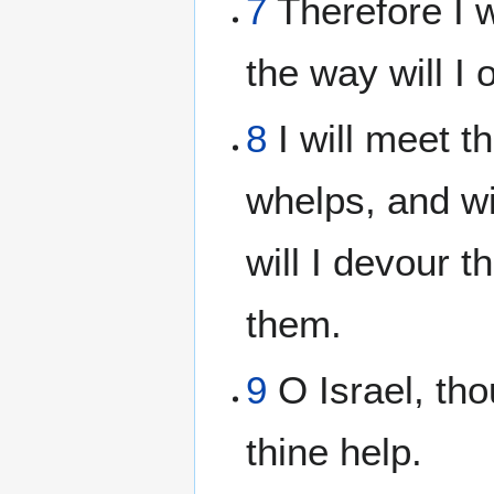
7
Therefore I w
the way will I
8
I will meet t
whelps, and wil
will I devour t
them.
9
O Israel, tho
thine help.