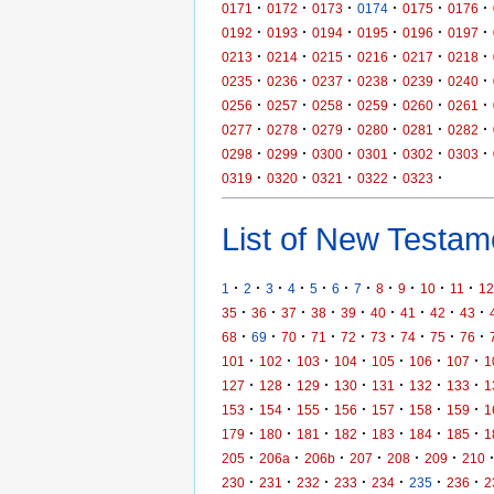
·
·
·
·
·
·
0171
0172
0173
0174
0175
0176
·
·
·
·
·
·
0192
0193
0194
0195
0196
0197
·
·
·
·
·
·
0213
0214
0215
0216
0217
0218
·
·
·
·
·
·
0235
0236
0237
0238
0239
0240
·
·
·
·
·
·
0256
0257
0258
0259
0260
0261
·
·
·
·
·
·
0277
0278
0279
0280
0281
0282
·
·
·
·
·
·
0298
0299
0300
0301
0302
0303
·
·
·
·
·
0319
0320
0321
0322
0323
List of New Testame
·
·
·
·
·
·
·
·
·
·
·
1
2
3
4
5
6
7
8
9
10
11
12
·
·
·
·
·
·
·
·
·
35
36
37
38
39
40
41
42
43
·
·
·
·
·
·
·
·
·
68
69
70
71
72
73
74
75
76
·
·
·
·
·
·
·
101
102
103
104
105
106
107
1
·
·
·
·
·
·
·
127
128
129
130
131
132
133
1
·
·
·
·
·
·
·
153
154
155
156
157
158
159
1
·
·
·
·
·
·
·
179
180
181
182
183
184
185
1
·
·
·
·
·
·
205
206a
206b
207
208
209
210
·
·
·
·
·
·
·
230
231
232
233
234
235
236
2