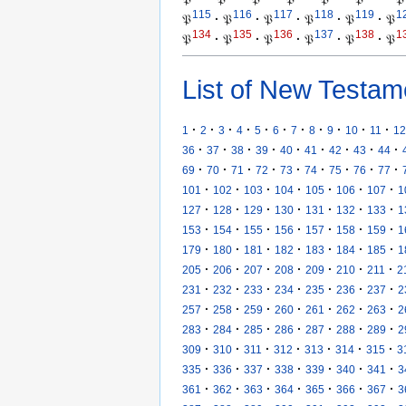
115
116
117
118
119
1
𝔓
·
𝔓
·
𝔓
·
𝔓
·
𝔓
·
𝔓
134
135
136
137
138
1
𝔓
·
𝔓
·
𝔓
·
𝔓
·
𝔓
·
𝔓
List of New Testam
·
·
·
·
·
·
·
·
·
·
·
1
2
3
4
5
6
7
8
9
10
11
12
·
·
·
·
·
·
·
·
·
36
37
38
39
40
41
42
43
44
·
·
·
·
·
·
·
·
·
69
70
71
72
73
74
75
76
77
·
·
·
·
·
·
·
101
102
103
104
105
106
107
1
·
·
·
·
·
·
·
127
128
129
130
131
132
133
1
·
·
·
·
·
·
·
153
154
155
156
157
158
159
1
·
·
·
·
·
·
·
179
180
181
182
183
184
185
1
·
·
·
·
·
·
·
205
206
207
208
209
210
211
2
·
·
·
·
·
·
·
231
232
233
234
235
236
237
2
·
·
·
·
·
·
·
257
258
259
260
261
262
263
2
·
·
·
·
·
·
·
283
284
285
286
287
288
289
2
·
·
·
·
·
·
·
309
310
311
312
313
314
315
3
·
·
·
·
·
·
·
335
336
337
338
339
340
341
3
·
·
·
·
·
·
·
361
362
363
364
365
366
367
3