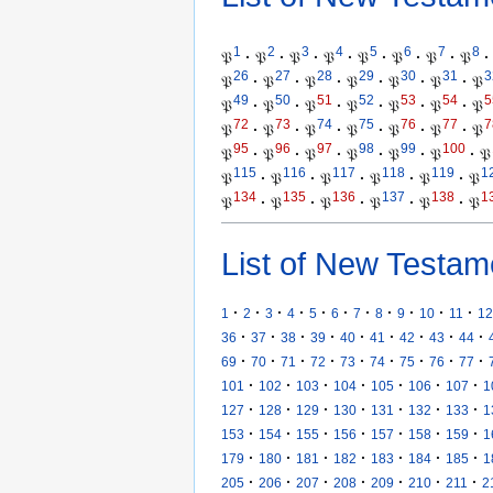
1
2
3
4
5
6
7
8
𝔓
·
𝔓
·
𝔓
·
𝔓
·
𝔓
·
𝔓
·
𝔓
·
𝔓
·
26
27
28
29
30
31
3
𝔓
·
𝔓
·
𝔓
·
𝔓
·
𝔓
·
𝔓
·
𝔓
49
50
51
52
53
54
5
𝔓
·
𝔓
·
𝔓
·
𝔓
·
𝔓
·
𝔓
·
𝔓
72
73
74
75
76
77
7
𝔓
·
𝔓
·
𝔓
·
𝔓
·
𝔓
·
𝔓
·
𝔓
95
96
97
98
99
100
𝔓
·
𝔓
·
𝔓
·
𝔓
·
𝔓
·
𝔓
·
𝔓
115
116
117
118
119
1
𝔓
·
𝔓
·
𝔓
·
𝔓
·
𝔓
·
𝔓
134
135
136
137
138
1
𝔓
·
𝔓
·
𝔓
·
𝔓
·
𝔓
·
𝔓
List of New Testam
·
·
·
·
·
·
·
·
·
·
·
1
2
3
4
5
6
7
8
9
10
11
12
·
·
·
·
·
·
·
·
·
36
37
38
39
40
41
42
43
44
·
·
·
·
·
·
·
·
·
69
70
71
72
73
74
75
76
77
·
·
·
·
·
·
·
101
102
103
104
105
106
107
1
·
·
·
·
·
·
·
127
128
129
130
131
132
133
1
·
·
·
·
·
·
·
153
154
155
156
157
158
159
1
·
·
·
·
·
·
·
179
180
181
182
183
184
185
1
·
·
·
·
·
·
·
205
206
207
208
209
210
211
2