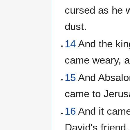
cursed as he w
dust.
14
And the king
came weary, a
15
And Absalom
came to Jerus
16
And it came
David's frien