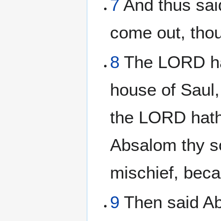
7
And thus sai
come out, thou
8
The LORD hat
house of Saul,
the LORD hath 
Absalom thy so
mischief, beca
9
Then said Abi