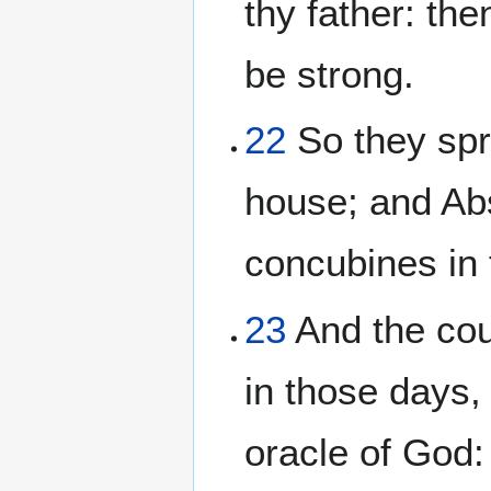
thy father: the
be strong.
22
So they spr
house; and Abs
concubines in t
23
And the cou
in those days,
oracle of God: