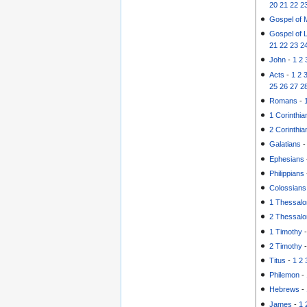
20
21
22
2
Gospel of 
Gospel of 
21
22
23
2
John
-
1
2
Acts
-
1
2
25
26
27
2
Romans
-
1 Corinthia
2 Corinthia
Galatians
Ephesians
Philippians
Colossians
1 Thessalo
2 Thessalo
1 Timothy
2 Timothy
Titus
-
1
2
Philemon
-
Hebrews
-
James
-
1