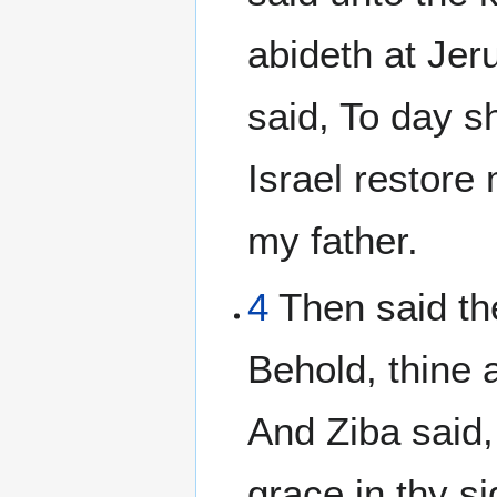
abideth at Jer
said, To day s
Israel restore
my father.
4
Then said the
Behold, thine 
And Ziba said,
grace in thy si