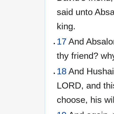
said unto Abs
king.
17
And Absalom
thy friend? wh
18
And Hushai 
LORD, and this
choose, his wil