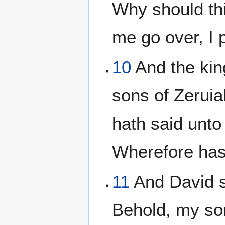
Why should thi
me go over, I 
10
And the kin
sons of Zerui
hath said unto
Wherefore has
11
And David sa
Behold, my so