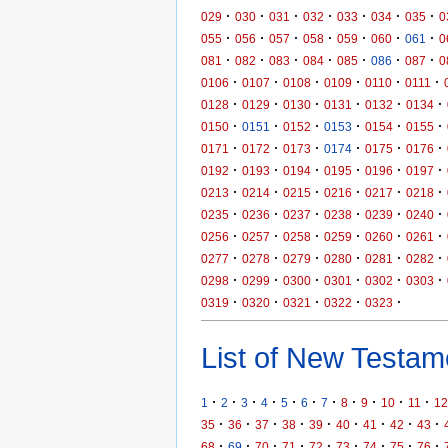
·
·
·
·
·
·
·
029
030
031
032
033
034
035
0
·
·
·
·
·
·
·
055
056
057
058
059
060
061
0
·
·
·
·
·
·
·
081
082
083
084
085
086
087
0
·
·
·
·
·
·
0106
0107
0108
0109
0110
0111
·
·
·
·
·
·
0128
0129
0130
0131
0132
0134
·
·
·
·
·
·
0150
0151
0152
0153
0154
0155
·
·
·
·
·
·
0171
0172
0173
0174
0175
0176
·
·
·
·
·
·
0192
0193
0194
0195
0196
0197
·
·
·
·
·
·
0213
0214
0215
0216
0217
0218
·
·
·
·
·
·
0235
0236
0237
0238
0239
0240
·
·
·
·
·
·
0256
0257
0258
0259
0260
0261
·
·
·
·
·
·
0277
0278
0279
0280
0281
0282
·
·
·
·
·
·
0298
0299
0300
0301
0302
0303
·
·
·
·
·
0319
0320
0321
0322
0323
List of New Testame
·
·
·
·
·
·
·
·
·
·
·
1
2
3
4
5
6
7
8
9
10
11
12
·
·
·
·
·
·
·
·
·
35
36
37
38
39
40
41
42
43
·
·
·
·
·
·
·
·
·
68
69
70
71
72
73
74
75
76