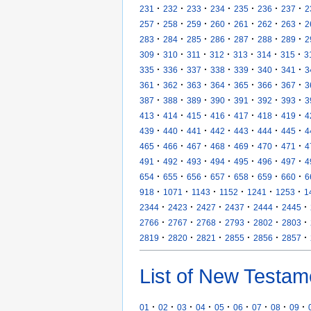
·
·
·
·
·
·
·
231
232
233
234
235
236
237
2
·
·
·
·
·
·
·
257
258
259
260
261
262
263
2
·
·
·
·
·
·
·
283
284
285
286
287
288
289
2
·
·
·
·
·
·
·
309
310
311
312
313
314
315
3
·
·
·
·
·
·
·
335
336
337
338
339
340
341
3
·
·
·
·
·
·
·
361
362
363
364
365
366
367
3
·
·
·
·
·
·
·
387
388
389
390
391
392
393
3
·
·
·
·
·
·
·
413
414
415
416
417
418
419
4
·
·
·
·
·
·
·
439
440
441
442
443
444
445
4
·
·
·
·
·
·
·
465
466
467
468
469
470
471
4
·
·
·
·
·
·
·
491
492
493
494
495
496
497
4
·
·
·
·
·
·
·
654
655
656
657
658
659
660
6
·
·
·
·
·
·
918
1071
1143
1152
1241
1253
1
·
·
·
·
·
·
2344
2423
2427
2437
2444
2445
·
·
·
·
·
·
2766
2767
2768
2793
2802
2803
·
·
·
·
·
·
2819
2820
2821
2855
2856
2857
List of New Testam
·
·
·
·
·
·
·
·
·
01
02
03
04
05
06
07
08
09