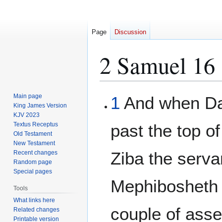
Page
Discussion
2 Samuel 16
Jump
Jump
Main page
1
And when Dav
to
to
King James Version
KJV 2023
navigation
search
Textus Receptus
past the top of
Old Testament
New Testament
Ziba the serva
Recent changes
Random page
Special pages
Mephibosheth 
Tools
What links here
couple of ass
Related changes
Printable version