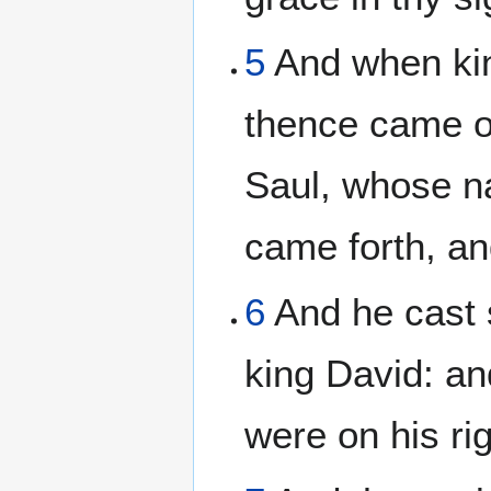
5
And when kin
thence came ou
Saul, whose n
came forth, an
6
And he cast s
king David: an
were on his rig