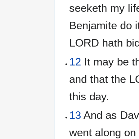
seeketh my li
Benjamite do it
LORD hath bid
12
It may be th
and that the L
this day.
13
And as Davi
went along on 