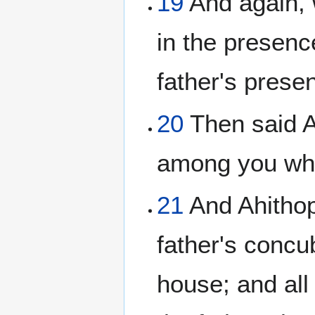
19
And again, 
in the presenc
father's presen
20
Then said A
among you wha
21
And Ahithop
father's concu
house; and all 