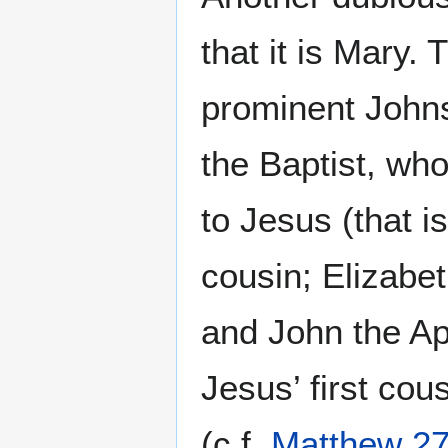
that it is Mary.
prominent Johns
the Baptist, wh
to Jesus (that i
cousin; Elizabe
and John the A
Jesus’ first cou
(c.f.
Matthew 27