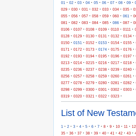
·
·
·
·
·
·
·
·
·
01
02
03
04
05
06
07
08
09
·
·
·
·
·
·
·
029
030
031
032
033
034
035
0
·
·
·
·
·
·
·
055
056
057
058
059
060
061
0
·
·
·
·
·
·
·
081
082
083
084
085
086
087
0
·
·
·
·
·
·
0106
0107
0108
0109
0110
0111
·
·
·
·
·
·
0128
0129
0130
0131
0132
0134
·
·
·
·
·
·
0150
0151
0152
0153
0154
0155
·
·
·
·
·
·
0171
0172
0173
0174
0175
0176
·
·
·
·
·
·
0192
0193
0194
0195
0196
0197
·
·
·
·
·
·
0213
0214
0215
0216
0217
0218
·
·
·
·
·
·
0235
0236
0237
0238
0239
0240
·
·
·
·
·
·
0256
0257
0258
0259
0260
0261
·
·
·
·
·
·
0277
0278
0279
0280
0281
0282
·
·
·
·
·
·
0298
0299
0300
0301
0302
0303
·
·
·
·
·
0319
0320
0321
0322
0323
List of New Testame
·
·
·
·
·
·
·
·
·
·
·
1
2
3
4
5
6
7
8
9
10
11
12
·
·
·
·
·
·
·
·
·
35
36
37
38
39
40
41
42
43