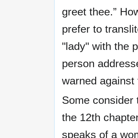
greet thee.” Ho
prefer to transl
"lady" with the
person addresse
warned against 
Some consider th
the 12th chapter
speaks of a wo