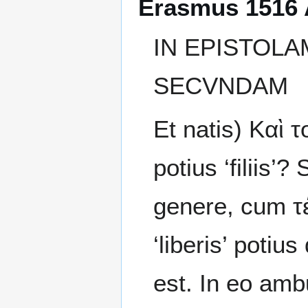
Erasmus 1516 
IN EPISTOLA
SECVNDAM
Et natis) Καὶ τ
potius ‘filiis’
genere, cum τέ
‘liberis’ poti
est. In eo ambu