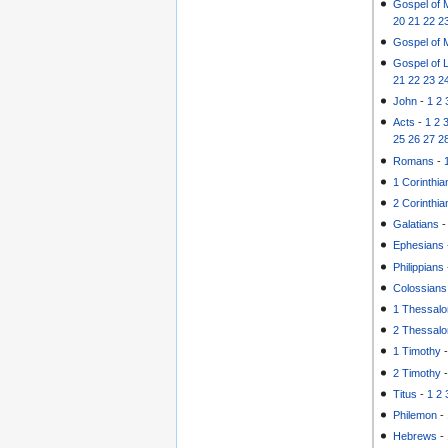
Gospel of 
20
21
22
2
Gospel of 
Gospel of 
21
22
23
2
John
-
1
2
Acts
-
1
2
25
26
27
2
Romans
-
1 Corinthia
2 Corinthia
Galatians
Ephesians
Philippians
Colossians
1 Thessalo
2 Thessalo
1 Timothy
2 Timothy
Titus
-
1
2
Philemon
-
Hebrews
-