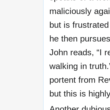
maliciously aga
but is frustrate
he then pursues 
John reads, “I r
walking in trut
portent from Rev
but this is highl
Another dubious 