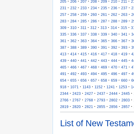
·
·
·
·
·
·
·
205
206
207
208
209
210
211
2
·
·
·
·
·
·
·
231
232
233
234
235
236
237
2
·
·
·
·
·
·
·
257
258
259
260
261
262
263
2
·
·
·
·
·
·
·
283
284
285
286
287
288
289
2
·
·
·
·
·
·
·
309
310
311
312
313
314
315
3
·
·
·
·
·
·
·
335
336
337
338
339
340
341
3
·
·
·
·
·
·
·
361
362
363
364
365
366
367
3
·
·
·
·
·
·
·
387
388
389
390
391
392
393
3
·
·
·
·
·
·
·
413
414
415
416
417
418
419
4
·
·
·
·
·
·
·
439
440
441
442
443
444
445
4
·
·
·
·
·
·
·
465
466
467
468
469
470
471
4
·
·
·
·
·
·
·
491
492
493
494
495
496
497
4
·
·
·
·
·
·
·
654
655
656
657
658
659
660
6
·
·
·
·
·
·
918
1071
1143
1152
1241
1253
1
·
·
·
·
·
·
2344
2423
2427
2437
2444
2445
·
·
·
·
·
·
2766
2767
2768
2793
2802
2803
·
·
·
·
·
·
2819
2820
2821
2855
2856
2857
List of New Testam