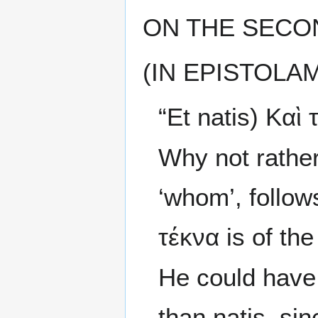
ON THE SECO
(IN EPISTOLA
“Et natis) Καὶ 
Why not rather
‘whom’, follow
τέκνα is of th
He could have t
than natis, sin