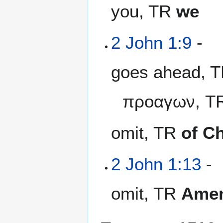
you, TR
we
2 John 1:9
-
goes ahead, 
προαγων, T
omit, TR
of Ch
2 John 1:13
-
omit, TR
Ame