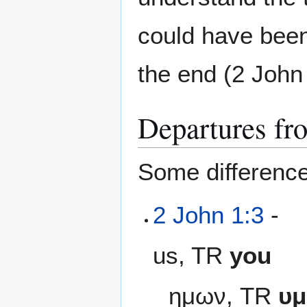
could have been
the end (2 John
Departures fr
Some difference
2 John 1:3
-
us, TR
you
ημων, TR
υ