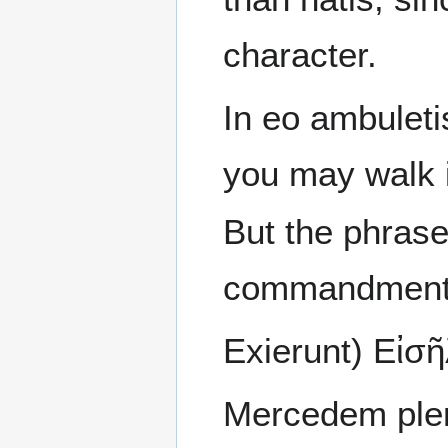
character.
In eo ambuletis
you may walk in
But the phrase 
commandment,
Exierunt) Εἰσῆλ
Mercedem plen