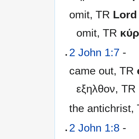
omit, TR
Lord
omit, TR
κύρ
2 John 1:7
-
came out, TR
εξηλθον, TR
the antichrist
2 John 1:8
-