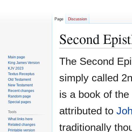
Page
Discussion
Second Epist
Jump
Jump
Main page
The Second Epis
to
to
King James Version
KJV 2023
navigation
search
Textus Receptus
simply called 2n
Old Testament
New Testament
is a book of the
Recent changes
Random page
Special pages
attributed to
Joh
Tools
What links here
traditionally tho
Related changes
Printable version