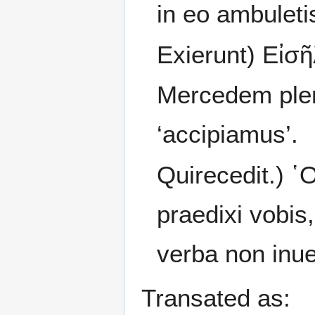
in eo ambulet
Exierunt) Εἰσῆλ
Mercedem plen
‘accipiamus’.
Quirecedit.) ῾
praedixi vobis
verba non inue
Transated as: