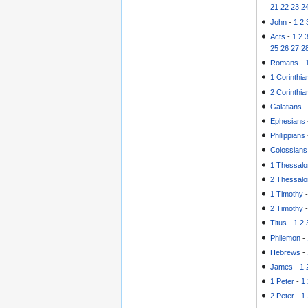
21
22
23
2
John
-
1
2
Acts
-
1
2
25
26
27
2
Romans
-
1 Corinthia
2 Corinthia
Galatians
Ephesians
Philippians
Colossians
1 Thessalo
2 Thessalo
1 Timothy
2 Timothy
Titus
-
1
2
Philemon
-
Hebrews
-
James
-
1
1 Peter
-
1
2 Peter
-
1