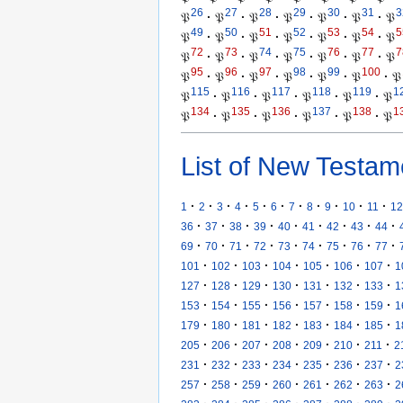
26
27
28
29
30
31
3
𝔓
·
𝔓
·
𝔓
·
𝔓
·
𝔓
·
𝔓
·
𝔓
49
50
51
52
53
54
5
𝔓
·
𝔓
·
𝔓
·
𝔓
·
𝔓
·
𝔓
·
𝔓
72
73
74
75
76
77
7
𝔓
·
𝔓
·
𝔓
·
𝔓
·
𝔓
·
𝔓
·
𝔓
95
96
97
98
99
100
𝔓
·
𝔓
·
𝔓
·
𝔓
·
𝔓
·
𝔓
·
𝔓
115
116
117
118
119
1
𝔓
·
𝔓
·
𝔓
·
𝔓
·
𝔓
·
𝔓
134
135
136
137
138
1
𝔓
·
𝔓
·
𝔓
·
𝔓
·
𝔓
·
𝔓
List of New Testam
·
·
·
·
·
·
·
·
·
·
·
1
2
3
4
5
6
7
8
9
10
11
12
·
·
·
·
·
·
·
·
·
36
37
38
39
40
41
42
43
44
·
·
·
·
·
·
·
·
·
69
70
71
72
73
74
75
76
77
·
·
·
·
·
·
·
101
102
103
104
105
106
107
1
·
·
·
·
·
·
·
127
128
129
130
131
132
133
1
·
·
·
·
·
·
·
153
154
155
156
157
158
159
1
·
·
·
·
·
·
·
179
180
181
182
183
184
185
1
·
·
·
·
·
·
·
205
206
207
208
209
210
211
2
·
·
·
·
·
·
·
231
232
233
234
235
236
237
2
·
·
·
·
·
·
·
257
258
259
260
261
262
263
2