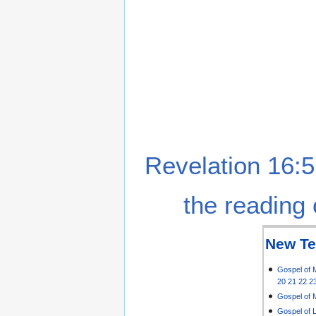
Revelation 16:5
the reading 
New Te
Gospel of 
20
21
22
2
Gospel of 
Gospel of 