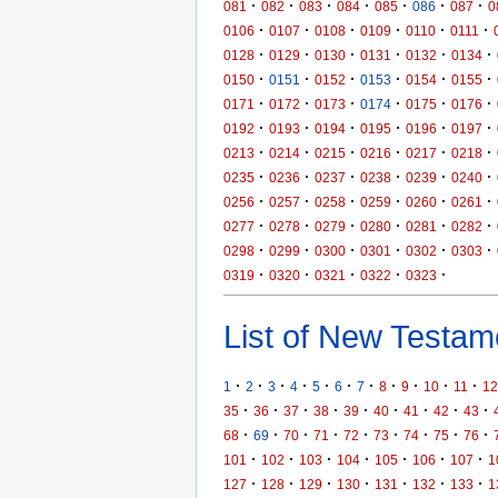
·
·
·
·
·
·
·
081
082
083
084
085
086
087
0
·
·
·
·
·
·
0106
0107
0108
0109
0110
0111
·
·
·
·
·
·
0128
0129
0130
0131
0132
0134
·
·
·
·
·
·
0150
0151
0152
0153
0154
0155
·
·
·
·
·
·
0171
0172
0173
0174
0175
0176
·
·
·
·
·
·
0192
0193
0194
0195
0196
0197
·
·
·
·
·
·
0213
0214
0215
0216
0217
0218
·
·
·
·
·
·
0235
0236
0237
0238
0239
0240
·
·
·
·
·
·
0256
0257
0258
0259
0260
0261
·
·
·
·
·
·
0277
0278
0279
0280
0281
0282
·
·
·
·
·
·
0298
0299
0300
0301
0302
0303
·
·
·
·
·
0319
0320
0321
0322
0323
List of New Testame
·
·
·
·
·
·
·
·
·
·
·
1
2
3
4
5
6
7
8
9
10
11
12
·
·
·
·
·
·
·
·
·
35
36
37
38
39
40
41
42
43
·
·
·
·
·
·
·
·
·
68
69
70
71
72
73
74
75
76
·
·
·
·
·
·
·
101
102
103
104
105
106
107
1
·
·
·
·
·
·
·
127
128
129
130
131
132
133
1