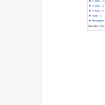
1 John
-
1
2 John
-
1
3 John
-
1
Jude
-
1
Revelation
See Also:
Old 