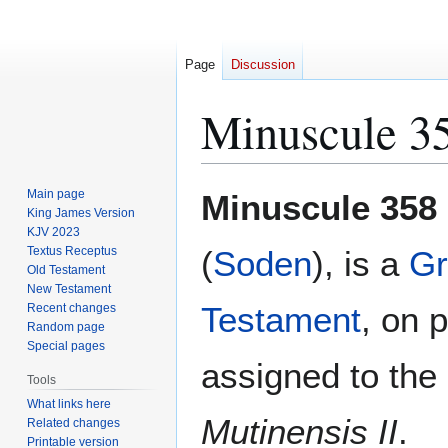
Page
Discussion
Minuscule 3
Jump
Jump
Main page
Minuscule 358
to
to
King James Version
KJV 2023
navigation
search
Textus Receptus
(
Soden
), is a
Gr
Old Testament
New Testament
Testament
, on 
Recent changes
Random page
Special pages
assigned to the 
Tools
What links here
Mutinensis II
.
Related changes
Printable version