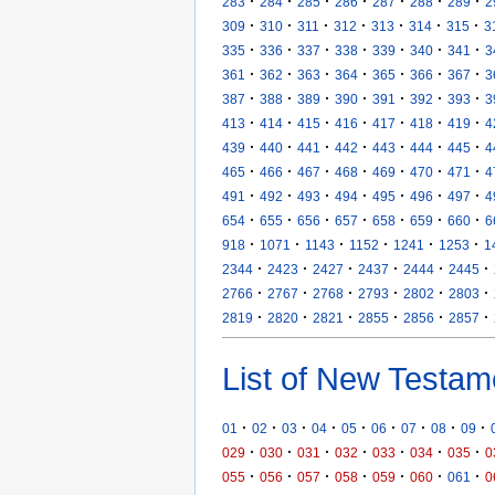
·
·
·
·
·
·
·
283
284
285
286
287
288
289
2
·
·
·
·
·
·
·
309
310
311
312
313
314
315
3
·
·
·
·
·
·
·
335
336
337
338
339
340
341
3
·
·
·
·
·
·
·
361
362
363
364
365
366
367
3
·
·
·
·
·
·
·
387
388
389
390
391
392
393
3
·
·
·
·
·
·
·
413
414
415
416
417
418
419
4
·
·
·
·
·
·
·
439
440
441
442
443
444
445
4
·
·
·
·
·
·
·
465
466
467
468
469
470
471
4
·
·
·
·
·
·
·
491
492
493
494
495
496
497
4
·
·
·
·
·
·
·
654
655
656
657
658
659
660
6
·
·
·
·
·
·
918
1071
1143
1152
1241
1253
1
·
·
·
·
·
·
2344
2423
2427
2437
2444
2445
·
·
·
·
·
·
2766
2767
2768
2793
2802
2803
·
·
·
·
·
·
2819
2820
2821
2855
2856
2857
List of New Testam
·
·
·
·
·
·
·
·
·
01
02
03
04
05
06
07
08
09
·
·
·
·
·
·
·
029
030
031
032
033
034
035
0
·
·
·
·
·
·
·
055
056
057
058
059
060
061
0