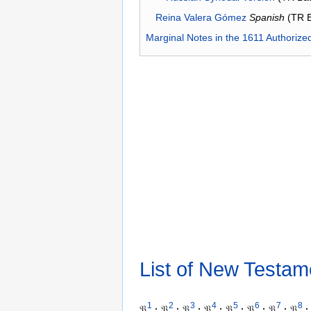
Reina Valera Gómez
Spanish
(TR 
Marginal Notes in the 1611 Authorize
List of New Testam
1
2
3
4
5
6
7
8
𝔓
·
𝔓
·
𝔓
·
𝔓
·
𝔓
·
𝔓
·
𝔓
·
𝔓
·