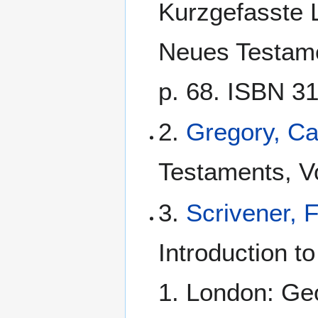
Kurzgefasste L
Neues Testamen
p. 68. ISBN 3
2.
Gregory, C
Testaments, Vo
3.
Scrivener, 
Introduction t
1. London: Geo