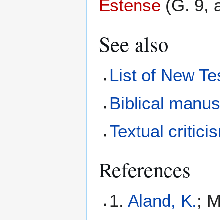
Estense
(G. 9, a
See also
List of New T
Biblical manus
Textual critici
References
1.
Aland, K.
; M