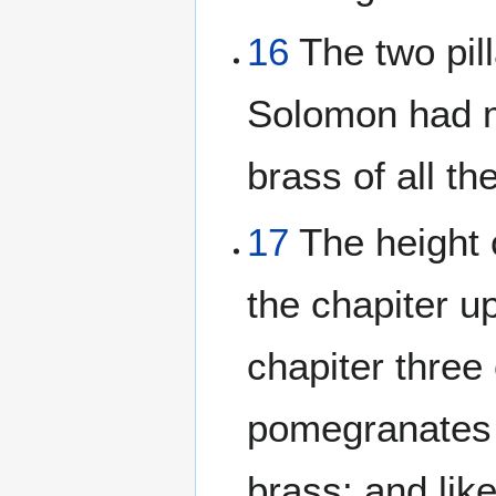
16
The two pil
Solomon had m
brass of all t
17
The height o
the chapiter u
chapiter three
pomegranates u
brass: and lik