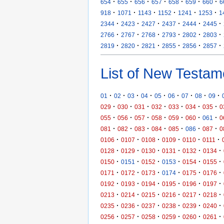
·
·
·
·
·
·
·
654
655
656
657
658
659
660
6
·
·
·
·
·
·
918
1071
1143
1152
1241
1253
1
·
·
·
·
·
·
2344
2423
2427
2437
2444
2445
·
·
·
·
·
·
2766
2767
2768
2793
2802
2803
·
·
·
·
·
·
2819
2820
2821
2855
2856
2857
List of New Testam
·
·
·
·
·
·
·
·
·
01
02
03
04
05
06
07
08
09
·
·
·
·
·
·
·
029
030
031
032
033
034
035
0
·
·
·
·
·
·
·
055
056
057
058
059
060
061
0
·
·
·
·
·
·
·
081
082
083
084
085
086
087
0
·
·
·
·
·
·
0106
0107
0108
0109
0110
0111
·
·
·
·
·
·
0128
0129
0130
0131
0132
0134
·
·
·
·
·
·
0150
0151
0152
0153
0154
0155
·
·
·
·
·
·
0171
0172
0173
0174
0175
0176
·
·
·
·
·
·
0192
0193
0194
0195
0196
0197
·
·
·
·
·
·
0213
0214
0215
0216
0217
0218
·
·
·
·
·
·
0235
0236
0237
0238
0239
0240
·
·
·
·
·
·
0256
0257
0258
0259
0260
0261