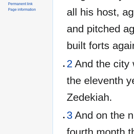
Permanent link
all his host, a
Page information
and pitched ag
built forts aga
2
And the city
the eleventh y
Zedekiah.
3
And on the ni
fourth month t