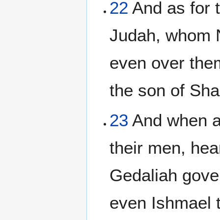
22
And as for t
Judah, whom N
even over the
the son of Sha
23
And when al
their men, hea
Gedaliah gove
even Ishmael 