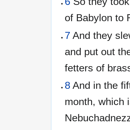
6
So they took 
of Babylon to 
7
And they sle
and put out th
fetters of bra
8
And in the fi
month, which i
Nebuchadnezza