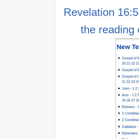
Revelation 16:5
the reading 
New Te
Gospel of 
20
21
22
2
Gospel of 
Gospel of 
21
22
23
2
John
-
1
2
Acts
-
1
2
25
26
27
2
Romans
-
1 Corinthia
2 Corinthia
Galatians
Ephesians