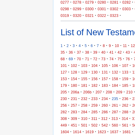
·
·
·
·
·
·
0277
0278
0279
0280
0281
0282
·
·
·
·
·
·
0298
0299
0300
0301
0302
0303
·
·
·
·
·
0319
0320
0321
0322
0323
List of New Testame
·
·
·
·
·
·
·
·
·
·
·
1
2
3
4
5
6
7
8
9
10
11
12
·
·
·
·
·
·
·
·
·
35
36
37
38
39
40
41
42
43
·
·
·
·
·
·
·
·
·
68
69
70
71
72
73
74
75
76
·
·
·
·
·
·
·
101
102
103
104
105
106
107
1
·
·
·
·
·
·
·
127
128
129
130
131
132
133
1
·
·
·
·
·
·
·
153
154
155
156
157
158
159
1
·
·
·
·
·
·
·
179
180
181
182
183
184
185
1
·
·
·
·
·
·
205
206a
206b
207
208
209
210
·
·
·
·
·
·
·
230
231
232
233
234
235
236
2
·
·
·
·
·
·
·
256
257
258
259
260
261
262
2
·
·
·
·
·
·
·
282
283
284
285
286
287
288
2
·
·
·
·
·
·
·
308
309
310
311
312
313
314
3
·
·
·
·
·
·
·
449
451
501
502
542
560
561
5
·
·
·
·
·
·
1604
1614
1619
1623
1637
1681