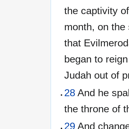
the captivity o
month, on the 
that Evilmerod
began to reign 
Judah out of p
28
And he spak
the throne of 
29
And changed