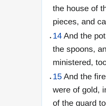
the house of t
pieces, and ca
14
And the pot
the spoons, an
ministered, to
15
And the fir
were of gold, i
of the guard t