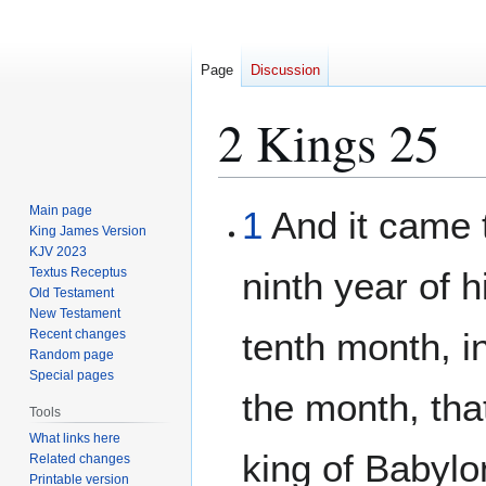
Page
Discussion
2 Kings 25
Jump
Jump
Main page
1
And it came t
to
to
King James Version
KJV 2023
navigation
search
Textus Receptus
ninth year of h
Old Testament
New Testament
tenth month, i
Recent changes
Random page
Special pages
the month, th
Tools
What links here
king of Babyl
Related changes
Printable version