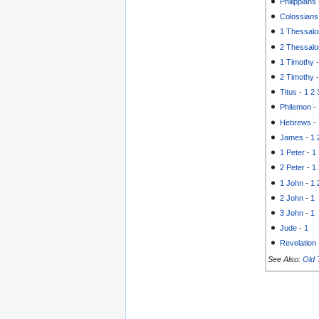
Philippians
Colossians
1 Thessalo
2 Thessalo
1 Timothy
2 Timothy
Titus
-
1
2
Philemon
-
Hebrews
-
James
-
1
1 Peter
-
1
2 Peter
-
1
1 John
-
1
2 John
-
1
3 John
-
1
Jude
-
1
Revelation
See Also:
Old 