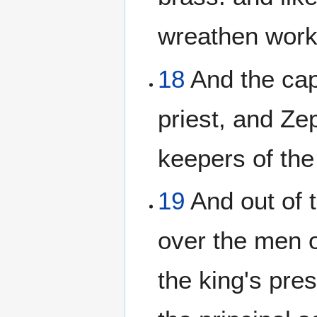
wreathen work
18
And the capt
priest, and Ze
keepers of the
19
And out of t
over the men o
the king's pre