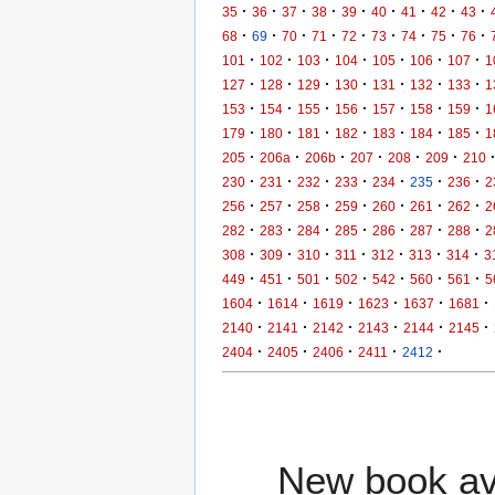
·
·
·
·
·
·
·
·
·
35
36
37
38
39
40
41
42
43
·
·
·
·
·
·
·
·
·
68
69
70
71
72
73
74
75
76
·
·
·
·
·
·
·
101
102
103
104
105
106
107
1
·
·
·
·
·
·
·
127
128
129
130
131
132
133
1
·
·
·
·
·
·
·
153
154
155
156
157
158
159
1
·
·
·
·
·
·
·
179
180
181
182
183
184
185
1
·
·
·
·
·
·
205
206a
206b
207
208
209
210
·
·
·
·
·
·
·
230
231
232
233
234
235
236
2
·
·
·
·
·
·
·
256
257
258
259
260
261
262
2
·
·
·
·
·
·
·
282
283
284
285
286
287
288
2
·
·
·
·
·
·
·
308
309
310
311
312
313
314
3
·
·
·
·
·
·
·
449
451
501
502
542
560
561
5
·
·
·
·
·
·
1604
1614
1619
1623
1637
1681
·
·
·
·
·
·
2140
2141
2142
2143
2144
2145
·
·
·
·
·
2404
2405
2406
2411
2412
New book ava