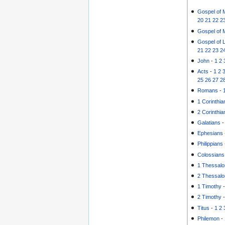
Gospel of 
20
21
22
2
Gospel of 
Gospel of 
21
22
23
2
John
-
1
2
Acts
-
1
2
25
26
27
2
Romans
-
1 Corinthia
2 Corinthia
Galatians
Ephesians
Philippians
Colossians
1 Thessalo
2 Thessalo
1 Timothy
2 Timothy
Titus
-
1
2
Philemon
-