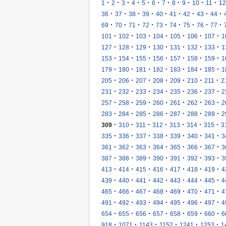
·
·
·
·
·
·
·
·
·
·
·
1
2
3
4
5
6
7
8
9
10
11
12
·
·
·
·
·
·
·
·
·
36
37
38
39
40
41
42
43
44
·
·
·
·
·
·
·
·
·
69
70
71
72
73
74
75
76
77
·
·
·
·
·
·
·
101
102
103
104
105
106
107
1
·
·
·
·
·
·
·
127
128
129
130
131
132
133
1
·
·
·
·
·
·
·
153
154
155
156
157
158
159
1
·
·
·
·
·
·
·
179
180
181
182
183
184
185
1
·
·
·
·
·
·
·
205
206
207
208
209
210
211
2
·
·
·
·
·
·
·
231
232
233
234
235
236
237
2
·
·
·
·
·
·
·
257
258
259
260
261
262
263
2
·
·
·
·
·
·
·
283
284
285
286
287
288
289
2
·
·
·
·
·
·
·
309
310
311
312
313
314
315
3
·
·
·
·
·
·
·
335
336
337
338
339
340
341
3
·
·
·
·
·
·
·
361
362
363
364
365
366
367
3
·
·
·
·
·
·
·
387
388
389
390
391
392
393
3
·
·
·
·
·
·
·
413
414
415
416
417
418
419
4
·
·
·
·
·
·
·
439
440
441
442
443
444
445
4
·
·
·
·
·
·
·
465
466
467
468
469
470
471
4
·
·
·
·
·
·
·
491
492
493
494
495
496
497
4
·
·
·
·
·
·
·
654
655
656
657
658
659
660
6
·
·
·
·
·
·
918
1071
1143
1152
1241
1253
1