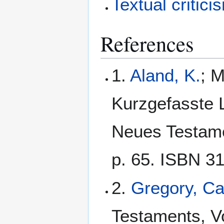
Textual critici
References
1.
Aland, K.
; M
Kurzgefasste L
Neues Testamen
p. 65. ISBN 3
2.
Gregory, C
Testaments, Vo