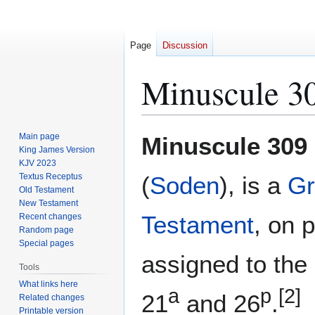
Page
Discussion
Minuscule 3
Jump
Jump
Main page
Minuscule 309
to
to
King James Version
KJV 2023
navigation
search
Textus Receptus
(
Soden
), is a
Gr
Old Testament
New Testament
Testament
, on 
Recent changes
Random page
Special pages
assigned to the 
Tools
What links here
a
p
[2]
21
and 26
.
Related changes
Printable version