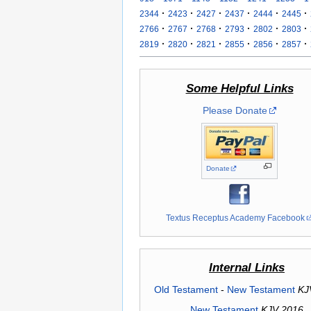
·
·
·
·
·
·
2344
2423
2427
2437
2444
2445
·
·
·
·
·
·
2766
2767
2768
2793
2802
2803
·
·
·
·
·
·
2819
2820
2821
2855
2856
2857
Some Helpful Links
Please Donate
Donate
Textus Receptus Academy Facebook
Internal Links
Old Testament
-
New Testament
KJ
New Testament
KJV 2016