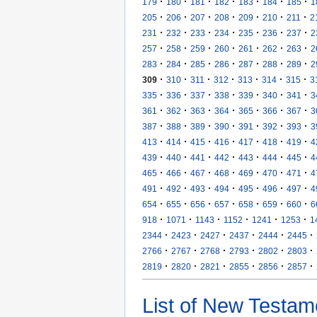
·
·
·
·
·
·
·
179
180
181
182
183
184
185
1
·
·
·
·
·
·
·
205
206
207
208
209
210
211
2
·
·
·
·
·
·
·
231
232
233
234
235
236
237
2
·
·
·
·
·
·
·
257
258
259
260
261
262
263
2
·
·
·
·
·
·
·
283
284
285
286
287
288
289
2
·
·
·
·
·
·
·
309
310
311
312
313
314
315
3
·
·
·
·
·
·
·
335
336
337
338
339
340
341
3
·
·
·
·
·
·
·
361
362
363
364
365
366
367
3
·
·
·
·
·
·
·
387
388
389
390
391
392
393
3
·
·
·
·
·
·
·
413
414
415
416
417
418
419
4
·
·
·
·
·
·
·
439
440
441
442
443
444
445
4
·
·
·
·
·
·
·
465
466
467
468
469
470
471
4
·
·
·
·
·
·
·
491
492
493
494
495
496
497
4
·
·
·
·
·
·
·
654
655
656
657
658
659
660
6
·
·
·
·
·
·
918
1071
1143
1152
1241
1253
1
·
·
·
·
·
·
2344
2423
2427
2437
2444
2445
·
·
·
·
·
·
2766
2767
2768
2793
2802
2803
·
·
·
·
·
·
2819
2820
2821
2855
2856
2857
List of New Testam