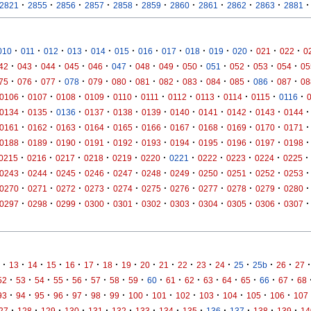
·
·
·
·
·
·
·
·
·
·
·
2821
2855
2856
2857
2858
2859
2860
2861
2862
2863
2881
·
·
·
·
·
·
·
·
·
·
·
·
·
010
011
012
013
014
015
016
017
018
019
020
021
022
0
·
·
·
·
·
·
·
·
·
·
·
·
·
42
043
044
045
046
047
048
049
050
051
052
053
054
05
·
·
·
·
·
·
·
·
·
·
·
·
·
75
076
077
078
079
080
081
082
083
084
085
086
087
08
·
·
·
·
·
·
·
·
·
·
·
0106
0107
0108
0109
0110
0111
0112
0113
0114
0115
0116
·
·
·
·
·
·
·
·
·
·
·
0134
0135
0136
0137
0138
0139
0140
0141
0142
0143
0144
·
·
·
·
·
·
·
·
·
·
·
0161
0162
0163
0164
0165
0166
0167
0168
0169
0170
0171
·
·
·
·
·
·
·
·
·
·
·
0188
0189
0190
0191
0192
0193
0194
0195
0196
0197
0198
·
·
·
·
·
·
·
·
·
·
·
0215
0216
0217
0218
0219
0220
0221
0222
0223
0224
0225
·
·
·
·
·
·
·
·
·
·
·
0243
0244
0245
0246
0247
0248
0249
0250
0251
0252
0253
·
·
·
·
·
·
·
·
·
·
·
0270
0271
0272
0273
0274
0275
0276
0277
0278
0279
0280
·
·
·
·
·
·
·
·
·
·
·
0297
0298
0299
0300
0301
0302
0303
0304
0305
0306
0307
·
·
·
·
·
·
·
·
·
·
·
·
·
·
·
·
·
13
14
15
16
17
18
19
20
21
22
23
24
25
25b
26
27
·
·
·
·
·
·
·
·
·
·
·
·
·
·
·
·
52
53
54
55
56
57
58
59
60
61
62
63
64
65
66
67
68
·
·
·
·
·
·
·
·
·
·
·
·
·
·
93
94
95
96
97
98
99
100
101
102
103
104
105
106
107
·
·
·
·
·
·
·
·
·
·
·
·
·
27
128
129
130
131
132
133
134
135
136
137
138
139
14