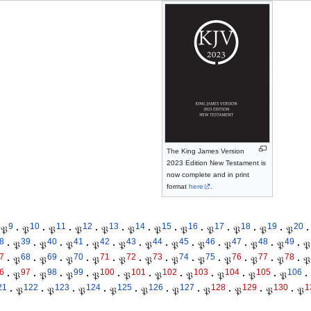
The King James Version
2023 Edition New Testament is
now complete and in print
format
here
.
9
10
11
12
13
14
15
16
17
18
19
20
𝔓
·
𝔓
·
𝔓
·
𝔓
·
𝔓
·
𝔓
·
𝔓
·
𝔓
·
𝔓
·
𝔓
·
𝔓
·
𝔓
·
8
39
40
41
42
43
44
45
46
47
48
49
·
𝔓
·
𝔓
·
𝔓
·
𝔓
·
𝔓
·
𝔓
·
𝔓
·
𝔓
·
𝔓
·
𝔓
·
𝔓
·
𝔓
7
68
69
70
71
72
73
74
75
76
77
78
·
𝔓
·
𝔓
·
𝔓
·
𝔓
·
𝔓
·
𝔓
·
𝔓
·
𝔓
·
𝔓
·
𝔓
·
𝔓
·
𝔓
6
97
98
99
100
101
102
103
104
105
106
·
𝔓
·
𝔓
·
𝔓
·
𝔓
·
𝔓
·
𝔓
·
𝔓
·
𝔓
·
𝔓
·
𝔓
·
21
122
123
124
125
126
127
128
129
130
1
·
𝔓
·
𝔓
·
𝔓
·
𝔓
·
𝔓
·
𝔓
·
𝔓
·
𝔓
·
𝔓
·
𝔓