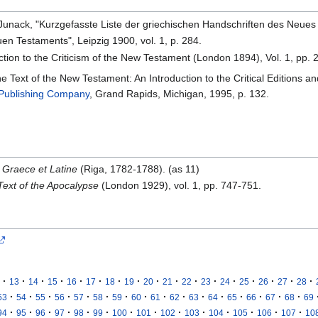
. Junack, "Kurzgefasste Liste der griechischen Handschriften des Neues
euen Testaments", Leipzig 1900, vol. 1, p. 284.
uction to the Criticism of the New Testament (London 1894), Vol. 1, pp. 
e Text of the New Testament: An Introduction to the Critical Editions an
 Publishing Company
, Grand Rapids, Michigan, 1995, p. 132.
Graece et Latine
(Riga, 1782-1788). (as 11)
Text of the Apocalypse
(London 1929), vol. 1, pp. 747-751.
·
·
·
·
·
·
·
·
·
·
·
·
·
·
·
·
·
13
14
15
16
17
18
19
20
21
22
23
24
25
26
27
28
·
·
·
·
·
·
·
·
·
·
·
·
·
·
·
·
53
54
55
56
57
58
59
60
61
62
63
64
65
66
67
68
69
·
·
·
·
·
·
·
·
·
·
·
·
·
·
94
95
96
97
98
99
100
101
102
103
104
105
106
107
10