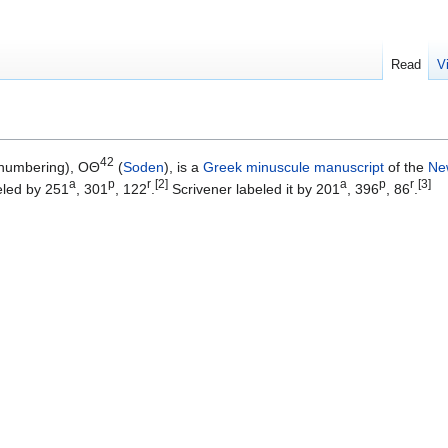
Read
V
42
numbering), ΟΘ
(
Soden
), is a
Greek
minuscule
manuscript
of the
Ne
a
p
r
[2]
a
p
r
[3]
eled by 251
, 301
, 122
.
Scrivener labeled it by 201
, 396
, 86
.