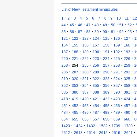
List of New Testament minuscules
·
·
·
·
·
·
·
·
·
·
·
1
2
3
4
5
6
7
8
9
10
11
12
·
·
·
·
·
·
·
·
·
44
45
46
47
48
49
50
51
52
·
·
·
·
·
·
·
·
·
85
86
87
88
89
90
91
92
93
·
·
·
·
·
·
·
121
122
123
124
125
126
127
1
·
·
·
·
·
·
·
154
155
156
157
158
159
160
1
·
·
·
·
·
·
·
187
188
189
190
191
192
193
1
·
·
·
·
·
·
·
220
221
222
223
224
225
226
2
·
·
·
·
·
·
·
253
254
255
256
257
258
259
2
·
·
·
·
·
·
·
286
287
288
289
290
291
292
2
·
·
·
·
·
·
·
319
320
321
322
323
324
325
3
·
·
·
·
·
·
·
352
353
354
355
356
357
358
3
·
·
·
·
·
·
·
385
386
387
388
389
390
391
3
·
·
·
·
·
·
·
418
419
420
421
422
423
424
4
·
·
·
·
·
·
·
451
452
453
454
455
456
457
4
·
·
·
·
·
·
·
484
485
486
487
488
489
490
4
·
·
·
·
·
·
·
654
655
656
657
658
659
660
6
·
·
·
·
·
·
1423
1424
1432
1582
1739
1780
·
·
·
·
·
·
2612
2613
2614
2615
2616
2641