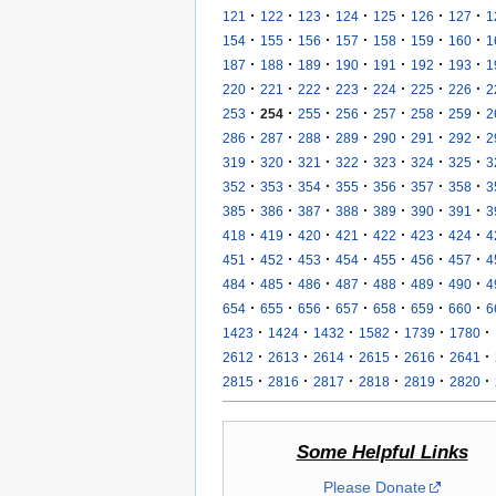
·
·
·
·
·
·
·
121
122
123
124
125
126
127
1
·
·
·
·
·
·
·
154
155
156
157
158
159
160
1
·
·
·
·
·
·
·
187
188
189
190
191
192
193
1
·
·
·
·
·
·
·
220
221
222
223
224
225
226
2
·
·
·
·
·
·
·
253
254
255
256
257
258
259
2
·
·
·
·
·
·
·
286
287
288
289
290
291
292
2
·
·
·
·
·
·
·
319
320
321
322
323
324
325
3
·
·
·
·
·
·
·
352
353
354
355
356
357
358
3
·
·
·
·
·
·
·
385
386
387
388
389
390
391
3
·
·
·
·
·
·
·
418
419
420
421
422
423
424
4
·
·
·
·
·
·
·
451
452
453
454
455
456
457
4
·
·
·
·
·
·
·
484
485
486
487
488
489
490
4
·
·
·
·
·
·
·
654
655
656
657
658
659
660
6
·
·
·
·
·
·
1423
1424
1432
1582
1739
1780
·
·
·
·
·
·
2612
2613
2614
2615
2616
2641
·
·
·
·
·
·
2815
2816
2817
2818
2819
2820
Some Helpful Links
Please Donate