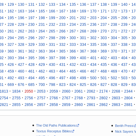
·
·
·
·
·
·
·
·
·
·
·
·
·
28
129
130
131
132
133
134
135
136
137
138
139
140
14
·
·
·
·
·
·
·
·
·
·
·
·
·
61
162
163
164
165
166
167
168
169
170
171
172
173
17
·
·
·
·
·
·
·
·
·
·
·
·
·
94
195
196
197
198
199
200
201
202
203
204
205
206
20
·
·
·
·
·
·
·
·
·
·
·
·
·
27
228
229
230
231
232
233
234
235
236
237
238
239
24
·
·
·
·
·
·
·
·
·
·
·
·
·
60
261
262
263
264
265
266
267
268
269
270
271
272
27
·
·
·
·
·
·
·
·
·
·
·
·
·
93
294
295
296
297
298
299
300
301
302
303
304
305
30
·
·
·
·
·
·
·
·
·
·
·
·
·
26
327
328
329
330
331
332
333
334
335
336
337
338
33
·
·
·
·
·
·
·
·
·
·
·
·
·
59
360
361
362
363
364
365
366
367
368
369
370
371
37
·
·
·
·
·
·
·
·
·
·
·
·
·
92
393
394
395
396
397
398
399
400
401
402
403
404
40
·
·
·
·
·
·
·
·
·
·
·
·
·
25
426
427
428
429
430
431
432
433
434
435
436
437
43
·
·
·
·
·
·
·
·
·
·
·
·
·
58
459
460
461
462
463
464
465
466
467
468
469
470
47
·
·
·
·
·
·
·
·
·
·
·
·
·
91
492
493
494
495
496
497
498
499
500
501
502
503
50
·
·
·
·
·
·
·
·
·
·
·
·
·
61
669
676
685
700
798
823
824
825
826
827
828
829
83
·
·
·
·
·
·
·
·
·
·
·
1813
1834
2050
2053
2059
2060
2061
2062
2174
2268
2344
·
·
·
·
·
·
·
·
·
·
·
2754
2755
2756
2757
2766
2767
2768
2793
2802
2803
2804
·
·
·
·
·
·
·
·
·
·
·
2821
2855
2856
2857
2858
2859
2860
2861
2862
2863
2881
The Old Paths Publications
Berith Press
Textus Receptus Bibles
Nick Sayers 