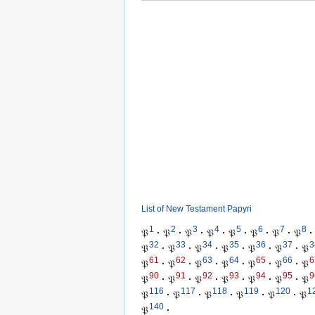
List of New Testament Papyri
1
2
3
4
5
6
7
8
𝔓
·
𝔓
·
𝔓
·
𝔓
·
𝔓
·
𝔓
·
𝔓
·
𝔓
·
32
33
34
35
36
37
3
𝔓
·
𝔓
·
𝔓
·
𝔓
·
𝔓
·
𝔓
·
𝔓
61
62
63
64
65
66
6
𝔓
·
𝔓
·
𝔓
·
𝔓
·
𝔓
·
𝔓
·
𝔓
90
91
92
93
94
95
9
𝔓
·
𝔓
·
𝔓
·
𝔓
·
𝔓
·
𝔓
·
𝔓
116
117
118
119
120
1
𝔓
·
𝔓
·
𝔓
·
𝔓
·
𝔓
·
𝔓
140
𝔓
·