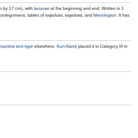
m by 17 cm), with
lacunae
at the beginning and end. Written in 1
s prolegomena, tables of κεφαλαια, κεφαλαια, and
Menologion
. It has
zantine text-type
elsewhere.
Kurt Aland
placed it in Category III in