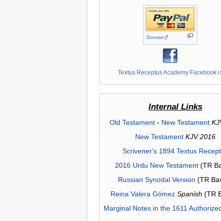
Donate
Textus Receptus Academy Facebook
Internal Links
Old Testament
-
New Testament
KJ
New Testament
KJV 2016
Scrivener's 1894 Textus Recep
2016 Urdu New Testament
(TR Ba
Russian Synodal Version
(TR Ba
Reina Valera Gómez
Spanish
(TR 
Marginal Notes in the 1611 Authorize