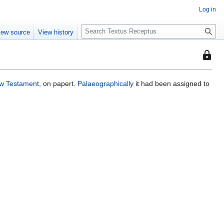
Log in
S
iew source
View history
e
a
This
r
page
c
is
h
w Testament
, on papert.
Palaeographically
it had been assigned to
protec
so
that
only
users
with
the
"autoc
permis
can
edit
it.