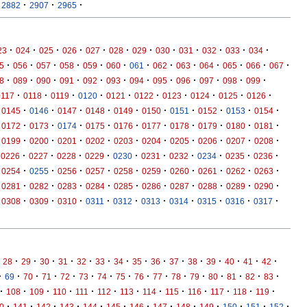
·
·
·
2882
2907
2965
·
·
·
·
·
·
·
·
·
·
·
·
23
024
025
026
027
028
029
030
031
032
033
034
·
·
·
·
·
·
·
·
·
·
·
·
·
5
056
057
058
059
060
061
062
063
064
065
066
067
·
·
·
·
·
·
·
·
·
·
·
·
8
089
090
091
092
093
094
095
096
097
098
099
·
·
·
·
·
·
·
·
·
·
0117
0118
0119
0120
0121
0122
0123
0124
0125
0126
·
·
·
·
·
·
·
·
·
·
0145
0146
0147
0148
0149
0150
0151
0152
0153
0154
·
·
·
·
·
·
·
·
·
·
0172
0173
0174
0175
0176
0177
0178
0179
0180
0181
·
·
·
·
·
·
·
·
·
·
0199
0200
0201
0202
0203
0204
0205
0206
0207
0208
·
·
·
·
·
·
·
·
·
·
0226
0227
0228
0229
0230
0231
0232
0234
0235
0236
·
·
·
·
·
·
·
·
·
·
0254
0255
0256
0257
0258
0259
0260
0261
0262
0263
·
·
·
·
·
·
·
·
·
·
0281
0282
0283
0284
0285
0286
0287
0288
0289
0290
·
·
·
·
·
·
·
·
·
·
0308
0309
0310
0311
0312
0313
0314
0315
0316
0317
·
·
·
·
·
·
·
·
·
·
·
·
·
·
·
28
29
30
31
32
33
34
35
36
37
38
39
40
41
42
·
·
·
·
·
·
·
·
·
·
·
·
·
·
·
·
69
70
71
72
73
74
75
76
77
78
79
80
81
82
83
·
·
·
·
·
·
·
·
·
·
·
·
·
108
109
110
111
112
113
114
115
116
117
118
119
·
·
·
·
·
·
·
·
·
·
·
·
·
0
141
142
143
144
145
146
147
148
149
150
151
152