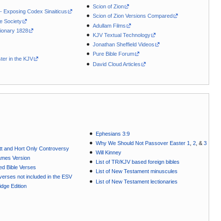
Scion of Zion
 - Exposing Codex Sinaiticus
Scion of Zion Versions Compared
le Society
Adullam Films
ionary 1828
KJV Textual Technology
Jonathan Sheffield Videos
Pure Bible Forum
ter in the KJV
David Cloud Articles
Ephesians 3:9
Why We Should Not Passover Easter 1
,
2
, &
3
t and Hort Only Controversy
Will Kinney
ames Version
List of TR/KJV based foreign bibles
ted Bible Verses
List of New Testament minuscules
e verses not included in the ESV
List of New Testament lectionaries
dge Edition