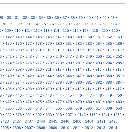
·
·
·
·
·
·
·
·
·
·
·
·
·
·
·
29
30
31
32
33
34
35
36
37
38
39
40
41
42
43
·
·
·
·
·
·
·
·
·
·
·
·
·
·
·
·
70
71
72
73
74
75
76
77
78
79
80
81
82
83
84
·
·
·
·
·
·
·
·
·
·
·
·
·
8
109
110
111
112
113
114
115
116
117
118
119
120
·
·
·
·
·
·
·
·
·
·
·
·
·
1
142
143
144
145
146
147
148
149
150
151
152
153
·
·
·
·
·
·
·
·
·
·
·
·
·
4
175
176
177
178
179
180
181
182
183
184
185
186
·
·
·
·
·
·
·
·
·
·
·
·
·
7
208
209
210
211
212
213
214
215
216
217
218
219
·
·
·
·
·
·
·
·
·
·
·
·
·
0
241
242
243
244
245
246
247
248
249
250
251
252
·
·
·
·
·
·
·
·
·
·
·
·
·
3
274
275
276
277
278
279
280
281
282
283
284
285
·
·
·
·
·
·
·
·
·
·
·
·
·
6
307
308
309
310
311
312
313
314
315
316
317
318
·
·
·
·
·
·
·
·
·
·
·
·
·
9
340
341
342
343
344
345
346
347
348
349
350
351
·
·
·
·
·
·
·
·
·
·
·
·
·
2
373
374
375
376
377
378
379
380
381
382
383
384
·
·
·
·
·
·
·
·
·
·
·
·
·
5
406
407
408
409
410
411
412
413
414
415
416
417
·
·
·
·
·
·
·
·
·
·
·
·
·
8
439
440
441
442
443
444
445
446
447
448
449
450
·
·
·
·
·
·
·
·
·
·
·
·
·
1
472
473
474
475
476
477
478
479
480
481
482
483
·
·
·
·
·
·
·
·
·
·
·
·
·
4
505
506
507
543
544
565
566
579
585
614
639
653
·
·
·
·
·
·
·
·
·
·
·
·
0
831
876
891
892
893
918
1071
1143
1152
1241
1253
·
·
·
·
·
·
·
·
·
·
2423
2427
2437
2444
2445
2446
2460
2464
2491
2495
·
·
·
·
·
·
·
·
·
·
2805
2806
2807
2808
2809
2810
2811
2812
2813
2814