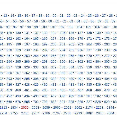
·
·
·
·
·
·
·
·
·
·
·
·
·
·
·
·
·
13
14
15
16
17
18
19
20
21
22
23
24
25
26
27
28
·
·
·
·
·
·
·
·
·
·
·
·
·
·
·
·
53
54
55
56
57
58
59
60
61
62
63
64
65
66
67
68
69
·
·
·
·
·
·
·
·
·
·
·
·
·
·
94
95
96
97
98
99
100
101
102
103
104
105
106
107
10
·
·
·
·
·
·
·
·
·
·
·
·
·
28
129
130
131
132
133
134
135
136
137
138
139
140
14
·
·
·
·
·
·
·
·
·
·
·
·
·
61
162
163
164
165
166
167
168
169
170
171
172
173
17
·
·
·
·
·
·
·
·
·
·
·
·
·
94
195
196
197
198
199
200
201
202
203
204
205
206
20
·
·
·
·
·
·
·
·
·
·
·
·
·
27
228
229
230
231
232
233
234
235
236
237
238
239
24
·
·
·
·
·
·
·
·
·
·
·
·
·
60
261
262
263
264
265
266
267
268
269
270
271
272
27
·
·
·
·
·
·
·
·
·
·
·
·
·
93
294
295
296
297
298
299
300
301
302
303
304
305
30
·
·
·
·
·
·
·
·
·
·
·
·
·
26
327
328
329
330
331
332
333
334
335
336
337
338
33
·
·
·
·
·
·
·
·
·
·
·
·
·
59
360
361
362
363
364
365
366
367
368
369
370
371
37
·
·
·
·
·
·
·
·
·
·
·
·
·
92
393
394
395
396
397
398
399
400
401
402
403
404
40
·
·
·
·
·
·
·
·
·
·
·
·
·
25
426
427
428
429
430
431
432
433
434
435
436
437
43
·
·
·
·
·
·
·
·
·
·
·
·
·
58
459
460
461
462
463
464
465
466
467
468
469
470
47
·
·
·
·
·
·
·
·
·
·
·
·
·
91
492
493
494
495
496
497
498
499
500
501
502
503
50
·
·
·
·
·
·
·
·
·
·
·
·
·
61
669
676
685
700
798
823
824
825
826
827
828
829
83
·
·
·
·
·
·
·
·
·
·
·
1813
1834
2050
2053
2059
2060
2061
2062
2174
2268
2344
·
·
·
·
·
·
·
·
·
·
·
2754
2755
2756
2757
2766
2767
2768
2793
2802
2803
2804