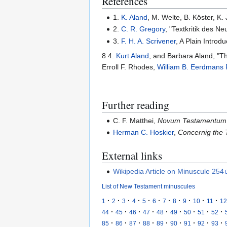
References
1.
K. Aland
, M. Welte, B. Köster, K
2.
C. R. Gregory
, "Textkritik des N
3.
F. H. A. Scrivener
, A Plain Introd
8 4.
Kurt Aland
, and Barbara Aland, "Th
Erroll F. Rhodes,
William B. Eerdmans
Further reading
C. F. Matthei,
Novum Testamentum 
Herman C. Hoskier
,
Concernig the 
External links
Wikipedia Article on Minuscule 254
List of New Testament minuscules
·
·
·
·
·
·
·
·
·
·
·
1
2
3
4
5
6
7
8
9
10
11
12
·
·
·
·
·
·
·
·
·
44
45
46
47
48
49
50
51
52
·
·
·
·
·
·
·
·
·
85
86
87
88
89
90
91
92
93