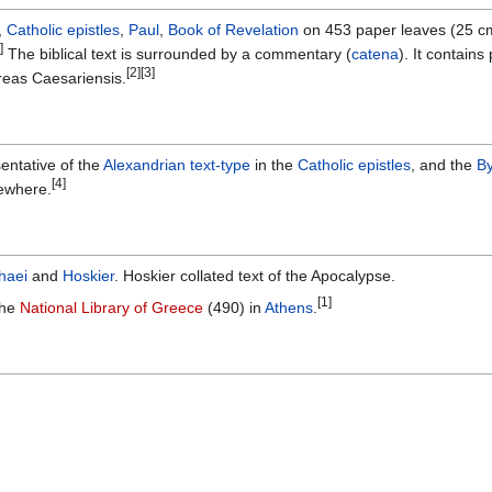
,
Catholic epistles
,
Paul
,
Book of Revelation
on 453 paper leaves (25 c
]
The biblical text is surrounded by a commentary (
catena
). It contain
[2]
[3]
eas Caesariensis.
entative of the
Alexandrian text-type
in the
Catholic epistles
, and the
By
[4]
sewhere.
haei
and
Hoskier
. Hoskier collated text of the Apocalypse.
[1]
the
National Library of Greece
(490) in
Athens
.