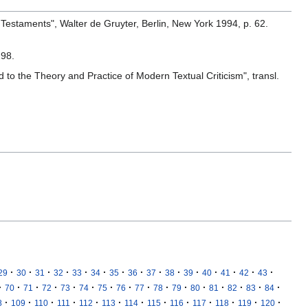
 Testaments", Walter de Gruyter, Berlin, New York 1994, p. 62.
298.
d to the Theory and Practice of Modern Textual Criticism", transl.
·
·
·
·
·
·
·
·
·
·
·
·
·
·
·
29
30
31
32
33
34
35
36
37
38
39
40
41
42
43
·
·
·
·
·
·
·
·
·
·
·
·
·
·
·
·
70
71
72
73
74
75
76
77
78
79
80
81
82
83
84
·
·
·
·
·
·
·
·
·
·
·
·
·
8
109
110
111
112
113
114
115
116
117
118
119
120