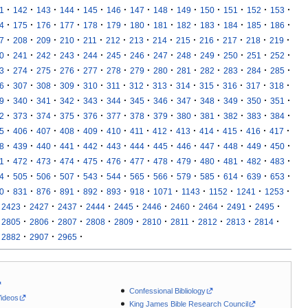
·
·
·
·
·
·
·
·
·
·
·
·
·
1
142
143
144
145
146
147
148
149
150
151
152
153
·
·
·
·
·
·
·
·
·
·
·
·
·
4
175
176
177
178
179
180
181
182
183
184
185
186
·
·
·
·
·
·
·
·
·
·
·
·
·
7
208
209
210
211
212
213
214
215
216
217
218
219
·
·
·
·
·
·
·
·
·
·
·
·
·
0
241
242
243
244
245
246
247
248
249
250
251
252
·
·
·
·
·
·
·
·
·
·
·
·
·
3
274
275
276
277
278
279
280
281
282
283
284
285
·
·
·
·
·
·
·
·
·
·
·
·
·
6
307
308
309
310
311
312
313
314
315
316
317
318
·
·
·
·
·
·
·
·
·
·
·
·
·
9
340
341
342
343
344
345
346
347
348
349
350
351
·
·
·
·
·
·
·
·
·
·
·
·
·
2
373
374
375
376
377
378
379
380
381
382
383
384
·
·
·
·
·
·
·
·
·
·
·
·
·
5
406
407
408
409
410
411
412
413
414
415
416
417
·
·
·
·
·
·
·
·
·
·
·
·
·
8
439
440
441
442
443
444
445
446
447
448
449
450
·
·
·
·
·
·
·
·
·
·
·
·
·
1
472
473
474
475
476
477
478
479
480
481
482
483
·
·
·
·
·
·
·
·
·
·
·
·
·
4
505
506
507
543
544
565
566
579
585
614
639
653
·
·
·
·
·
·
·
·
·
·
·
·
0
831
876
891
892
893
918
1071
1143
1152
1241
1253
·
·
·
·
·
·
·
·
·
·
2423
2427
2437
2444
2445
2446
2460
2464
2491
2495
·
·
·
·
·
·
·
·
·
·
2805
2806
2807
2808
2809
2810
2811
2812
2813
2814
·
·
·
2882
2907
2965
Confessional Bibliology
Videos
King James Bible Research Council