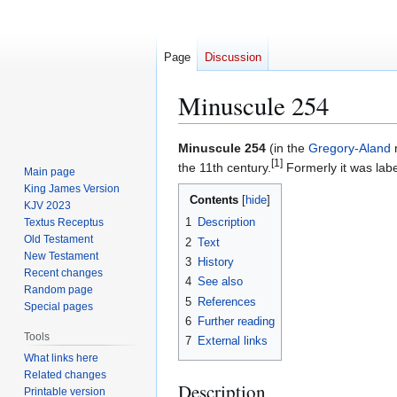
Page
Discussion
Minuscule 254
Jump
Jump
Minuscule 254
(in the
Gregory-Aland
[1]
to
to
the 11th century.
Formerly it was lab
Main page
navigation
search
King James Version
Contents
KJV 2023
1
Description
Textus Receptus
Old Testament
2
Text
New Testament
3
History
Recent changes
4
See also
Random page
5
References
Special pages
6
Further reading
Tools
7
External links
What links here
Related changes
Description
Printable version