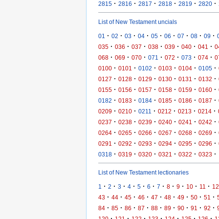
·
·
·
·
·
·
2815
2816
2817
2818
2819
2820
List of New Testament uncials
·
·
·
·
·
·
·
·
·
01
02
03
04
05
06
07
08
09
·
·
·
·
·
·
·
035
036
037
038
039
040
041
0
·
·
·
·
·
·
·
068
069
070
071
072
073
074
0
·
·
·
·
·
·
0100
0101
0102
0103
0104
0105
·
·
·
·
·
·
0127
0128
0129
0130
0131
0132
·
·
·
·
·
·
0155
0156
0157
0158
0159
0160
·
·
·
·
·
·
0182
0183
0184
0185
0186
0187
·
·
·
·
·
·
0209
0210
0211
0212
0213
0214
·
·
·
·
·
·
0237
0238
0239
0240
0241
0242
·
·
·
·
·
·
0264
0265
0266
0267
0268
0269
·
·
·
·
·
·
0291
0292
0293
0294
0295
0296
·
·
·
·
·
·
0318
0319
0320
0321
0322
0323
List of New Testament lectionaries
·
·
·
·
·
·
·
·
·
·
·
1
2
3
4
5
6
7
8
9
10
11
12
·
·
·
·
·
·
·
·
·
43
44
45
46
47
48
49
50
51
·
·
·
·
·
·
·
·
·
84
85
86
87
88
89
90
91
92
·
·
·
·
·
·
·
120
121
122
123
124
125
126
1