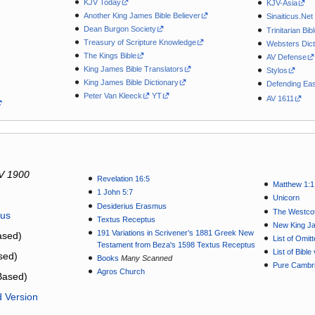
KJV Today
KJV-Asia
Another King James Bible Believer
Sinaiticus.Net
Dean Burgon Society
Trinitarian Bib
Treasury of Scripture Knowledge
Websters Dict
The Kings Bible
AV Defense
King James Bible Translators
Stylos
King James Bible Dictionary
Defending Eas
Peter Van Kleeck
YT
AV 1611
V 1900
Revelation 16:5
Matthew 1:1
1 John 5:7
Unicorn
Desiderius Erasmus
The Westcot
tus
Textus Receptus
New King J
191 Variations in Scrivener’s 1881 Greek New
sed)
List of Omit
Testament from Beza's 1598 Textus Receptus
List of Bibl
sed)
Books
Many Scanned
Pure Cambri
Agros Church
Based)
d Version