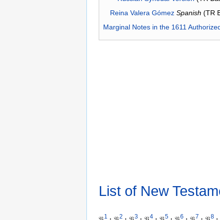
Reina Valera Gómez
Spanish
(TR 
Marginal Notes in the 1611 Authorize
List of New Testam
1
2
3
4
5
6
7
8
𝔓
·
𝔓
·
𝔓
·
𝔓
·
𝔓
·
𝔓
·
𝔓
·
𝔓
·