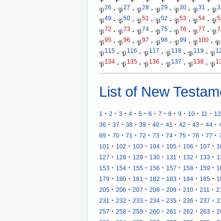
26
27
28
29
30
31
3
𝔓
·
𝔓
·
𝔓
·
𝔓
·
𝔓
·
𝔓
·
𝔓
49
50
51
52
53
54
5
𝔓
·
𝔓
·
𝔓
·
𝔓
·
𝔓
·
𝔓
·
𝔓
72
73
74
75
76
77
7
𝔓
·
𝔓
·
𝔓
·
𝔓
·
𝔓
·
𝔓
·
𝔓
95
96
97
98
99
100
𝔓
·
𝔓
·
𝔓
·
𝔓
·
𝔓
·
𝔓
·
𝔓
115
116
117
118
119
1
𝔓
·
𝔓
·
𝔓
·
𝔓
·
𝔓
·
𝔓
134
135
136
137
138
1
𝔓
·
𝔓
·
𝔓
·
𝔓
·
𝔓
·
𝔓
List of New Testam
·
·
·
·
·
·
·
·
·
·
·
1
2
3
4
5
6
7
8
9
10
11
12
·
·
·
·
·
·
·
·
·
36
37
38
39
40
41
42
43
44
·
·
·
·
·
·
·
·
·
69
70
71
72
73
74
75
76
77
·
·
·
·
·
·
·
101
102
103
104
105
106
107
1
·
·
·
·
·
·
·
127
128
129
130
131
132
133
1
·
·
·
·
·
·
·
153
154
155
156
157
158
159
1
·
·
·
·
·
·
·
179
180
181
182
183
184
185
1
·
·
·
·
·
·
·
205
206
207
208
209
210
211
2
·
·
·
·
·
·
·
231
232
233
234
235
236
237
2
·
·
·
·
·
·
·
257
258
259
260
261
262
263
2