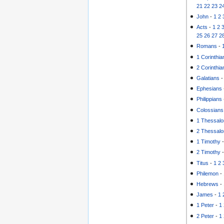
21
22
23
2
John
-
1
2
Acts
-
1
2
25
26
27
2
Romans
-
1 Corinthia
2 Corinthia
Galatians
Ephesians
Philippians
Colossians
1 Thessalo
2 Thessalo
1 Timothy
2 Timothy
Titus
-
1
2
Philemon
-
Hebrews
-
James
-
1
1 Peter
-
1
2 Peter
-
1