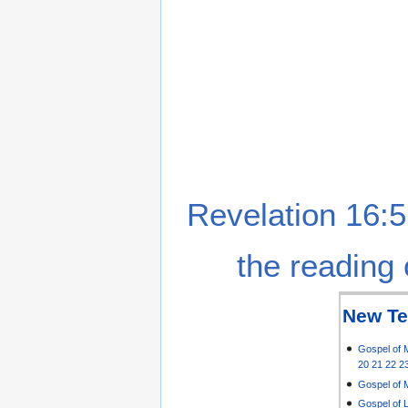
Revelation 16:5
the reading 
New Te
Gospel of 
20
21
22
2
Gospel of 
Gospel of 