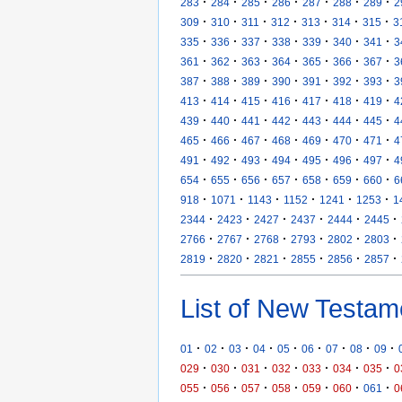
·
·
·
·
·
·
·
283
284
285
286
287
288
289
2
·
·
·
·
·
·
·
309
310
311
312
313
314
315
3
·
·
·
·
·
·
·
335
336
337
338
339
340
341
3
·
·
·
·
·
·
·
361
362
363
364
365
366
367
3
·
·
·
·
·
·
·
387
388
389
390
391
392
393
3
·
·
·
·
·
·
·
413
414
415
416
417
418
419
4
·
·
·
·
·
·
·
439
440
441
442
443
444
445
4
·
·
·
·
·
·
·
465
466
467
468
469
470
471
4
·
·
·
·
·
·
·
491
492
493
494
495
496
497
4
·
·
·
·
·
·
·
654
655
656
657
658
659
660
6
·
·
·
·
·
·
918
1071
1143
1152
1241
1253
1
·
·
·
·
·
·
2344
2423
2427
2437
2444
2445
·
·
·
·
·
·
2766
2767
2768
2793
2802
2803
·
·
·
·
·
·
2819
2820
2821
2855
2856
2857
List of New Testam
·
·
·
·
·
·
·
·
·
01
02
03
04
05
06
07
08
09
·
·
·
·
·
·
·
029
030
031
032
033
034
035
0
·
·
·
·
·
·
·
055
056
057
058
059
060
061
0