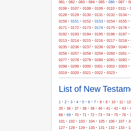
·
·
·
·
·
·
·
081
082
083
084
085
086
087
0
·
·
·
·
·
·
0106
0107
0108
0109
0110
0111
·
·
·
·
·
·
0128
0129
0130
0131
0132
0134
·
·
·
·
·
·
0150
0151
0152
0153
0154
0155
·
·
·
·
·
·
0171
0172
0173
0174
0175
0176
·
·
·
·
·
·
0192
0193
0194
0195
0196
0197
·
·
·
·
·
·
0213
0214
0215
0216
0217
0218
·
·
·
·
·
·
0235
0236
0237
0238
0239
0240
·
·
·
·
·
·
0256
0257
0258
0259
0260
0261
·
·
·
·
·
·
0277
0278
0279
0280
0281
0282
·
·
·
·
·
·
0298
0299
0300
0301
0302
0303
·
·
·
·
·
0319
0320
0321
0322
0323
List of New Testame
·
·
·
·
·
·
·
·
·
·
·
1
2
3
4
5
6
7
8
9
10
11
12
·
·
·
·
·
·
·
·
·
35
36
37
38
39
40
41
42
43
·
·
·
·
·
·
·
·
·
68
69
70
71
72
73
74
75
76
·
·
·
·
·
·
·
101
102
103
104
105
106
107
1
·
·
·
·
·
·
·
127
128
129
130
131
132
133
1