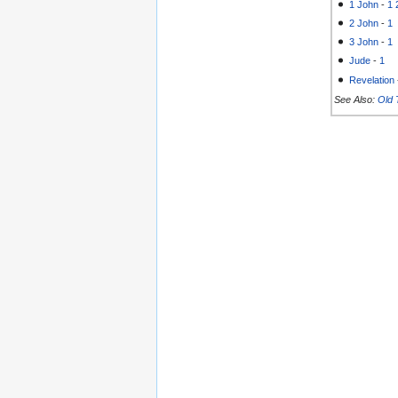
1 John
-
1
2 John
-
1
3 John
-
1
Jude
-
1
Revelation
See Also:
Old 