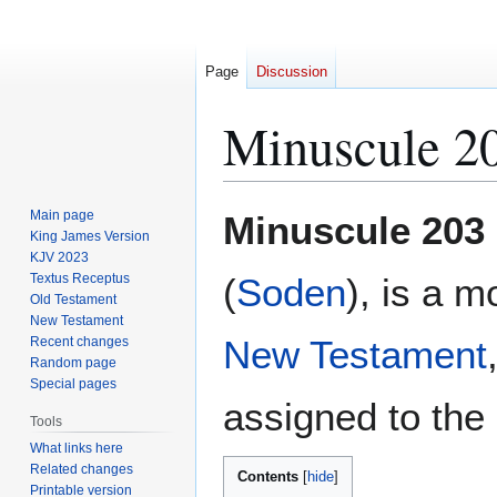
Page
Discussion
Minuscule 2
Jump
Jump
Main page
Minuscule 203
to
to
King James Version
KJV 2023
navigation
search
Textus Receptus
(
Soden
), is a 
Old Testament
New Testament
New Testament
Recent changes
Random page
Special pages
assigned to the 
Tools
What links here
Related changes
Contents
Printable version