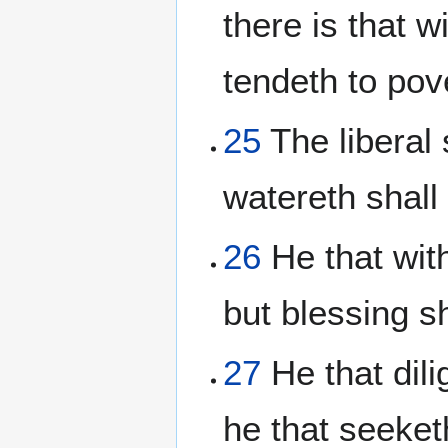
there is that w
tendeth to pov
25
The liberal 
watereth shall
26
He that with
but blessing sh
27
He that dili
he that seeket