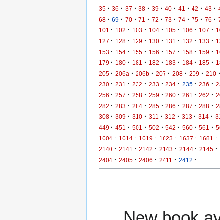
·
·
·
·
·
·
·
·
·
35
36
37
38
39
40
41
42
43
·
·
·
·
·
·
·
·
·
68
69
70
71
72
73
74
75
76
·
·
·
·
·
·
·
101
102
103
104
105
106
107
1
·
·
·
·
·
·
·
127
128
129
130
131
132
133
1
·
·
·
·
·
·
·
153
154
155
156
157
158
159
1
·
·
·
·
·
·
·
179
180
181
182
183
184
185
1
·
·
·
·
·
·
205
206a
206b
207
208
209
210
·
·
·
·
·
·
·
230
231
232
233
234
235
236
2
·
·
·
·
·
·
·
256
257
258
259
260
261
262
2
·
·
·
·
·
·
·
282
283
284
285
286
287
288
2
·
·
·
·
·
·
·
308
309
310
311
312
313
314
3
·
·
·
·
·
·
·
449
451
501
502
542
560
561
5
·
·
·
·
·
·
1604
1614
1619
1623
1637
1681
·
·
·
·
·
·
2140
2141
2142
2143
2144
2145
·
·
·
·
·
2404
2405
2406
2411
2412
New book ava