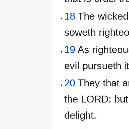
18
The wicked 
soweth righteo
19
As righteous
evil pursueth i
20
They that a
the LORD: but 
delight.