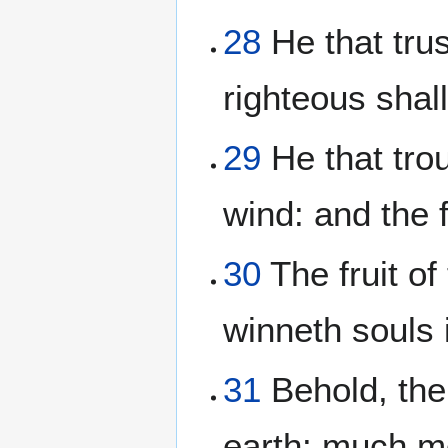
28
He that trust
righteous shall
29
He that trou
wind: and the f
30
The fruit of 
winneth souls 
31
Behold, the
earth: much mo