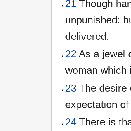
21
Though hand
unpunished: bu
delivered.
22
As a jewel o
woman which is
23
The desire o
expectation of
24
There is tha