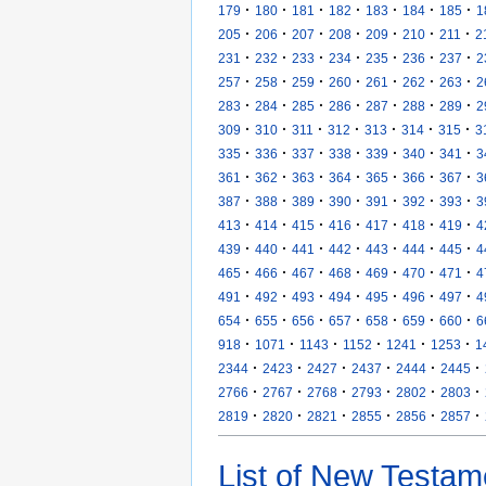
·
·
·
·
·
·
·
179
180
181
182
183
184
185
1
·
·
·
·
·
·
·
205
206
207
208
209
210
211
2
·
·
·
·
·
·
·
231
232
233
234
235
236
237
2
·
·
·
·
·
·
·
257
258
259
260
261
262
263
2
·
·
·
·
·
·
·
283
284
285
286
287
288
289
2
·
·
·
·
·
·
·
309
310
311
312
313
314
315
3
·
·
·
·
·
·
·
335
336
337
338
339
340
341
3
·
·
·
·
·
·
·
361
362
363
364
365
366
367
3
·
·
·
·
·
·
·
387
388
389
390
391
392
393
3
·
·
·
·
·
·
·
413
414
415
416
417
418
419
4
·
·
·
·
·
·
·
439
440
441
442
443
444
445
4
·
·
·
·
·
·
·
465
466
467
468
469
470
471
4
·
·
·
·
·
·
·
491
492
493
494
495
496
497
4
·
·
·
·
·
·
·
654
655
656
657
658
659
660
6
·
·
·
·
·
·
918
1071
1143
1152
1241
1253
1
·
·
·
·
·
·
2344
2423
2427
2437
2444
2445
·
·
·
·
·
·
2766
2767
2768
2793
2802
2803
·
·
·
·
·
·
2819
2820
2821
2855
2856
2857
List of New Testam