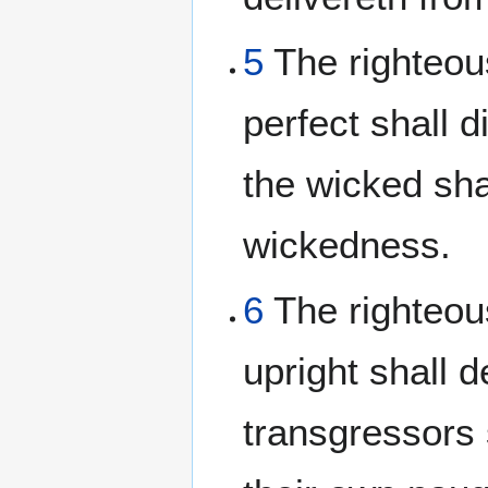
5
The righteou
perfect shall d
the wicked shal
wickedness.
6
The righteou
upright shall d
transgressors 