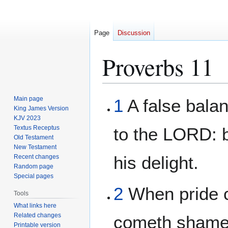
Page
Discussion
Proverbs 11
Jump
Jump
Main page
1
A false bala
to
to
King James Version
KJV 2023
navigation
search
Textus Receptus
to the LORD: b
Old Testament
New Testament
his delight.
Recent changes
Random page
Special pages
2
When pride 
Tools
What links here
Related changes
cometh shame:
Printable version