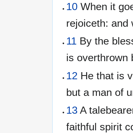
10
When it goet
rejoiceth: and
11
By the blessi
is overthrown 
12
He that is 
but a man of u
13
A talebearer
faithful spirit