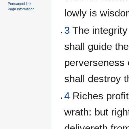
Permanent link
Page information
lowly is wisdo
3
The integrity
shall guide th
perverseness 
shall destroy 
4
Riches profit
wrath: but rig
delivereth fro