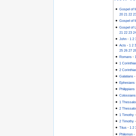
Gospel of 
20
21
22
2
Gospel of 
Gospel of 
21
22
23
2
John
-
1
2
Acts
-
1
2
25
26
27
2
Romans
-
1 Corinthia
2 Corinthia
Galatians
Ephesians
Philippians
Colossians
1 Thessalo
2 Thessalo
1 Timothy
2 Timothy
Titus
-
1
2
Philemon
-