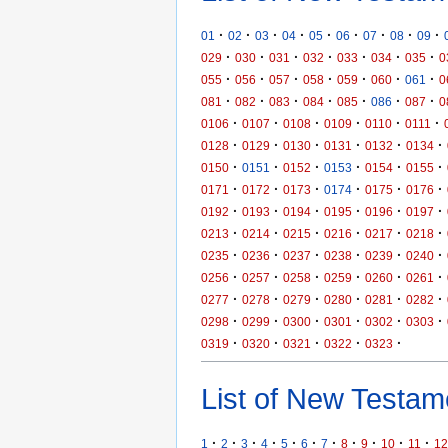
·
·
·
·
·
·
·
·
·
01
02
03
04
05
06
07
08
09
·
·
·
·
·
·
·
029
030
031
032
033
034
035
0
·
·
·
·
·
·
·
055
056
057
058
059
060
061
0
·
·
·
·
·
·
·
081
082
083
084
085
086
087
0
·
·
·
·
·
·
0106
0107
0108
0109
0110
0111
·
·
·
·
·
·
0128
0129
0130
0131
0132
0134
·
·
·
·
·
·
0150
0151
0152
0153
0154
0155
·
·
·
·
·
·
0171
0172
0173
0174
0175
0176
·
·
·
·
·
·
0192
0193
0194
0195
0196
0197
·
·
·
·
·
·
0213
0214
0215
0216
0217
0218
·
·
·
·
·
·
0235
0236
0237
0238
0239
0240
·
·
·
·
·
·
0256
0257
0258
0259
0260
0261
·
·
·
·
·
·
0277
0278
0279
0280
0281
0282
·
·
·
·
·
·
0298
0299
0300
0301
0302
0303
·
·
·
·
·
0319
0320
0321
0322
0323
List of New Testame
·
·
·
·
·
·
·
·
·
·
·
1
2
3
4
5
6
7
8
9
10
11
12