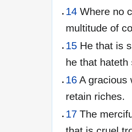
14
Where no cou
multitude of co
15
He that is s
he that hateth 
16
A gracious 
retain riches.
17
The mercifu
that is cruel t