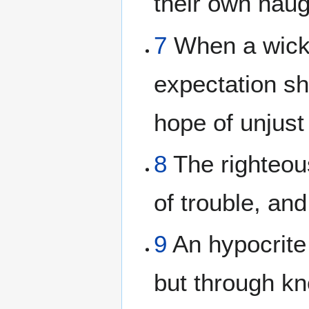
their own naug
7
When a wicke
expectation sh
hope of unjust
8
The righteous
of trouble, an
9
An hypocrite 
but through kn