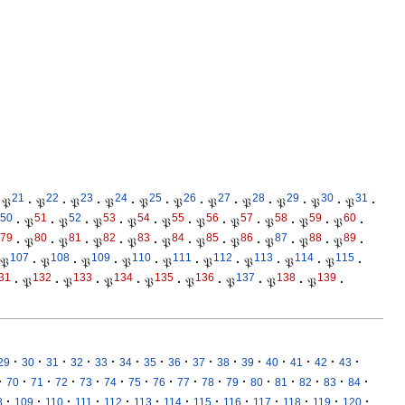
21
22
23
24
25
26
27
28
29
30
31
𝔓
·
𝔓
·
𝔓
·
𝔓
·
𝔓
·
𝔓
·
𝔓
·
𝔓
·
𝔓
·
𝔓
·
𝔓
·
50
51
52
53
54
55
56
57
58
59
60
·
𝔓
·
𝔓
·
𝔓
·
𝔓
·
𝔓
·
𝔓
·
𝔓
·
𝔓
·
𝔓
·
𝔓
·
79
80
81
82
83
84
85
86
87
88
89
·
𝔓
·
𝔓
·
𝔓
·
𝔓
·
𝔓
·
𝔓
·
𝔓
·
𝔓
·
𝔓
·
𝔓
·
107
108
109
110
111
112
113
114
115
𝔓
·
𝔓
·
𝔓
·
𝔓
·
𝔓
·
𝔓
·
𝔓
·
𝔓
·
𝔓
·
31
132
133
134
135
136
137
138
139
·
𝔓
·
𝔓
·
𝔓
·
𝔓
·
𝔓
·
𝔓
·
𝔓
·
𝔓
·
·
·
·
·
·
·
·
·
·
·
·
·
·
·
·
29
30
31
32
33
34
35
36
37
38
39
40
41
42
43
·
·
·
·
·
·
·
·
·
·
·
·
·
·
·
·
70
71
72
73
74
75
76
77
78
79
80
81
82
83
84
·
·
·
·
·
·
·
·
·
·
·
·
·
8
109
110
111
112
113
114
115
116
117
118
119
120