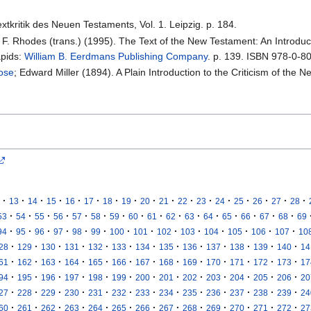
xtkritik des Neuen Testaments, Vol. 1. Leipzig. p. 184.
l F. Rhodes (trans.) (1995). The Text of the New Testament: An Introduct
apids:
William B. Eerdmans Publishing Company
. p. 139. ISBN 978-0-8
rose
; Edward Miller (1894). A Plain Introduction to the Criticism of the
·
·
·
·
·
·
·
·
·
·
·
·
·
·
·
·
·
13
14
15
16
17
18
19
20
21
22
23
24
25
26
27
28
·
·
·
·
·
·
·
·
·
·
·
·
·
·
·
·
53
54
55
56
57
58
59
60
61
62
63
64
65
66
67
68
69
·
·
·
·
·
·
·
·
·
·
·
·
·
·
94
95
96
97
98
99
100
101
102
103
104
105
106
107
10
·
·
·
·
·
·
·
·
·
·
·
·
·
28
129
130
131
132
133
134
135
136
137
138
139
140
14
·
·
·
·
·
·
·
·
·
·
·
·
·
61
162
163
164
165
166
167
168
169
170
171
172
173
17
·
·
·
·
·
·
·
·
·
·
·
·
·
94
195
196
197
198
199
200
201
202
203
204
205
206
20
·
·
·
·
·
·
·
·
·
·
·
·
·
27
228
229
230
231
232
233
234
235
236
237
238
239
24
·
·
·
·
·
·
·
·
·
·
·
·
·
60
261
262
263
264
265
266
267
268
269
270
271
272
27