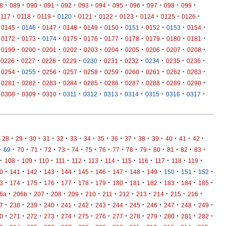
·
·
·
·
·
·
·
·
·
·
·
·
8
089
090
091
092
093
094
095
096
097
098
099
·
·
·
·
·
·
·
·
·
·
0117
0118
0119
0120
0121
0122
0123
0124
0125
0126
·
·
·
·
·
·
·
·
·
·
0145
0146
0147
0148
0149
0150
0151
0152
0153
0154
·
·
·
·
·
·
·
·
·
·
0172
0173
0174
0175
0176
0177
0178
0179
0180
0181
·
·
·
·
·
·
·
·
·
·
0199
0200
0201
0202
0203
0204
0205
0206
0207
0208
·
·
·
·
·
·
·
·
·
·
0226
0227
0228
0229
0230
0231
0232
0234
0235
0236
·
·
·
·
·
·
·
·
·
·
0254
0255
0256
0257
0258
0259
0260
0261
0262
0263
·
·
·
·
·
·
·
·
·
·
0281
0282
0283
0284
0285
0286
0287
0288
0289
0290
·
·
·
·
·
·
·
·
·
·
0308
0309
0310
0311
0312
0313
0314
0315
0316
0317
·
·
·
·
·
·
·
·
·
·
·
·
·
·
·
28
29
30
31
32
33
34
35
36
37
38
39
40
41
42
·
·
·
·
·
·
·
·
·
·
·
·
·
·
·
·
69
70
71
72
73
74
75
76
77
78
79
80
81
82
83
·
·
·
·
·
·
·
·
·
·
·
·
·
108
109
110
111
112
113
114
115
116
117
118
119
·
·
·
·
·
·
·
·
·
·
·
·
·
0
141
142
143
144
145
146
147
148
149
150
151
152
·
·
·
·
·
·
·
·
·
·
·
·
·
3
174
175
176
177
178
179
180
181
182
183
184
185
·
·
·
·
·
·
·
·
·
·
·
·
6a
206b
207
208
209
210
211
212
213
214
215
216
·
·
·
·
·
·
·
·
·
·
·
·
·
7
238
239
240
241
242
243
244
245
246
247
248
249
·
·
·
·
·
·
·
·
·
·
·
·
·
0
271
272
273
274
275
276
277
278
279
280
281
282