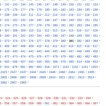
·
·
·
·
·
·
·
·
·
·
·
·
·
1
142
143
144
145
146
147
148
149
150
151
152
153
·
·
·
·
·
·
·
·
·
·
·
·
·
4
175
176
177
178
179
180
181
182
183
184
185
186
·
·
·
·
·
·
·
·
·
·
·
·
·
7
208
209
210
211
212
213
214
215
216
217
218
219
·
·
·
·
·
·
·
·
·
·
·
·
·
0
241
242
243
244
245
246
247
248
249
250
251
252
·
·
·
·
·
·
·
·
·
·
·
·
·
3
274
275
276
277
278
279
280
281
282
283
284
285
·
·
·
·
·
·
·
·
·
·
·
·
·
6
307
308
309
310
311
312
313
314
315
316
317
318
·
·
·
·
·
·
·
·
·
·
·
·
·
9
340
341
342
343
344
345
346
347
348
349
350
351
·
·
·
·
·
·
·
·
·
·
·
·
·
2
373
374
375
376
377
378
379
380
381
382
383
384
·
·
·
·
·
·
·
·
·
·
·
·
·
5
406
407
408
409
410
411
412
413
414
415
416
417
·
·
·
·
·
·
·
·
·
·
·
·
·
8
439
440
441
442
443
444
445
446
447
448
449
450
·
·
·
·
·
·
·
·
·
·
·
·
·
1
472
473
474
475
476
477
478
479
480
481
482
483
·
·
·
·
·
·
·
·
·
·
·
·
·
4
505
506
507
543
544
565
566
579
585
614
639
653
·
·
·
·
·
·
·
·
·
·
·
·
0
831
876
891
892
893
918
1071
1143
1152
1241
1253
·
·
·
·
·
·
·
·
·
·
2423
2427
2437
2444
2445
2446
2460
2464
2491
2495
·
·
·
·
·
·
·
·
·
·
2805
2806
2807
2808
2809
2810
2811
2812
2813
2814
·
·
·
2882
2907
2965
·
·
·
·
·
·
·
·
·
·
·
·
23
024
025
026
027
028
029
030
031
032
033
034
·
·
·
·
·
·
·
·
·
·
·
·
·
5
056
057
058
059
060
061
062
063
064
065
066
067