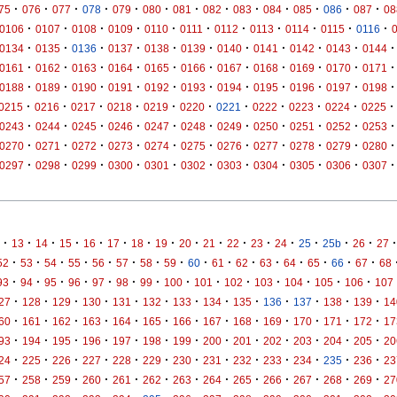
·
·
·
·
·
·
·
·
·
·
·
·
·
75
076
077
078
079
080
081
082
083
084
085
086
087
08
·
·
·
·
·
·
·
·
·
·
·
0106
0107
0108
0109
0110
0111
0112
0113
0114
0115
0116
·
·
·
·
·
·
·
·
·
·
·
0134
0135
0136
0137
0138
0139
0140
0141
0142
0143
0144
·
·
·
·
·
·
·
·
·
·
·
0161
0162
0163
0164
0165
0166
0167
0168
0169
0170
0171
·
·
·
·
·
·
·
·
·
·
·
0188
0189
0190
0191
0192
0193
0194
0195
0196
0197
0198
·
·
·
·
·
·
·
·
·
·
·
0215
0216
0217
0218
0219
0220
0221
0222
0223
0224
0225
·
·
·
·
·
·
·
·
·
·
·
0243
0244
0245
0246
0247
0248
0249
0250
0251
0252
0253
·
·
·
·
·
·
·
·
·
·
·
0270
0271
0272
0273
0274
0275
0276
0277
0278
0279
0280
·
·
·
·
·
·
·
·
·
·
·
0297
0298
0299
0300
0301
0302
0303
0304
0305
0306
0307
·
·
·
·
·
·
·
·
·
·
·
·
·
·
·
·
·
13
14
15
16
17
18
19
20
21
22
23
24
25
25b
26
27
·
·
·
·
·
·
·
·
·
·
·
·
·
·
·
·
52
53
54
55
56
57
58
59
60
61
62
63
64
65
66
67
68
·
·
·
·
·
·
·
·
·
·
·
·
·
·
93
94
95
96
97
98
99
100
101
102
103
104
105
106
107
·
·
·
·
·
·
·
·
·
·
·
·
·
27
128
129
130
131
132
133
134
135
136
137
138
139
14
·
·
·
·
·
·
·
·
·
·
·
·
·
60
161
162
163
164
165
166
167
168
169
170
171
172
17
·
·
·
·
·
·
·
·
·
·
·
·
·
93
194
195
196
197
198
199
200
201
202
203
204
205
20
·
·
·
·
·
·
·
·
·
·
·
·
·
24
225
226
227
228
229
230
231
232
233
234
235
236
23
·
·
·
·
·
·
·
·
·
·
·
·
·
57
258
259
260
261
262
263
264
265
266
267
268
269
27