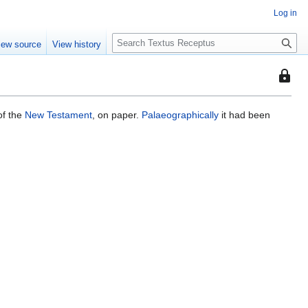
Log in
S
iew source
View history
e
a
This
r
page
c
is
h
f the
New Testament
, on paper.
Palaeographically
it had been
protec
so
that
only
users
with
the
"autoc
permis
can
edit
it.