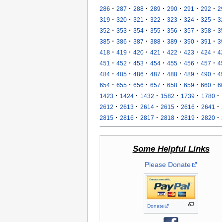
·
·
·
·
·
·
·
286
287
288
289
290
291
292
2
·
·
·
·
·
·
·
319
320
321
322
323
324
325
3
·
·
·
·
·
·
·
352
353
354
355
356
357
358
3
·
·
·
·
·
·
·
385
386
387
388
389
390
391
3
·
·
·
·
·
·
·
418
419
420
421
422
423
424
4
·
·
·
·
·
·
·
451
452
453
454
455
456
457
4
·
·
·
·
·
·
·
484
485
486
487
488
489
490
4
·
·
·
·
·
·
·
654
655
656
657
658
659
660
6
·
·
·
·
·
·
1423
1424
1432
1582
1739
1780
·
·
·
·
·
·
2612
2613
2614
2615
2616
2641
·
·
·
·
·
·
2815
2816
2817
2818
2819
2820
Some Helpful Links
Please Donate
Donate