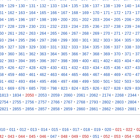
·
·
·
·
·
·
·
·
·
·
·
·
·
28
129
130
131
132
133
134
135
136
137
138
139
140
14
·
·
·
·
·
·
·
·
·
·
·
·
·
61
162
163
164
165
166
167
168
169
170
171
172
173
17
·
·
·
·
·
·
·
·
·
·
·
·
·
94
195
196
197
198
199
200
201
202
203
204
205
206
20
·
·
·
·
·
·
·
·
·
·
·
·
·
27
228
229
230
231
232
233
234
235
236
237
238
239
24
·
·
·
·
·
·
·
·
·
·
·
·
·
60
261
262
263
264
265
266
267
268
269
270
271
272
27
·
·
·
·
·
·
·
·
·
·
·
·
·
93
294
295
296
297
298
299
300
301
302
303
304
305
30
·
·
·
·
·
·
·
·
·
·
·
·
·
26
327
328
329
330
331
332
333
334
335
336
337
338
33
·
·
·
·
·
·
·
·
·
·
·
·
·
59
360
361
362
363
364
365
366
367
368
369
370
371
37
·
·
·
·
·
·
·
·
·
·
·
·
·
92
393
394
395
396
397
398
399
400
401
402
403
404
40
·
·
·
·
·
·
·
·
·
·
·
·
·
25
426
427
428
429
430
431
432
433
434
435
436
437
43
·
·
·
·
·
·
·
·
·
·
·
·
·
58
459
460
461
462
463
464
465
466
467
468
469
470
47
·
·
·
·
·
·
·
·
·
·
·
·
·
91
492
493
494
495
496
497
498
499
500
501
502
503
50
·
·
·
·
·
·
·
·
·
·
·
·
·
61
669
676
685
700
798
823
824
825
826
827
828
829
83
·
·
·
·
·
·
·
·
·
·
·
1813
1834
2050
2053
2059
2060
2061
2062
2174
2268
2344
·
·
·
·
·
·
·
·
·
·
·
2754
2755
2756
2757
2766
2767
2768
2793
2802
2803
2804
·
·
·
·
·
·
·
·
·
·
·
2821
2855
2856
2857
2858
2859
2860
2861
2862
2863
2881
·
·
·
·
·
·
·
·
·
·
·
·
·
010
011
012
013
014
015
016
017
018
019
020
021
022
0
·
·
·
·
·
·
·
·
·
·
·
·
·
42
043
044
045
046
047
048
049
050
051
052
053
054
05