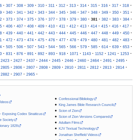
·
·
·
·
·
·
·
·
·
·
·
·
·
6
307
308
309
310
311
312
313
314
315
316
317
318
·
·
·
·
·
·
·
·
·
·
·
·
·
9
340
341
342
343
344
345
346
347
348
349
350
351
·
·
·
·
·
·
·
·
·
·
·
·
·
2
373
374
375
376
377
378
379
380
381
382
383
384
·
·
·
·
·
·
·
·
·
·
·
·
·
5
406
407
408
409
410
411
412
413
414
415
416
417
·
·
·
·
·
·
·
·
·
·
·
·
·
8
439
440
441
442
443
444
445
446
447
448
449
450
·
·
·
·
·
·
·
·
·
·
·
·
·
1
472
473
474
475
476
477
478
479
480
481
482
483
·
·
·
·
·
·
·
·
·
·
·
·
·
4
505
506
507
543
544
565
566
579
585
614
639
653
·
·
·
·
·
·
·
·
·
·
·
·
0
831
876
891
892
893
918
1071
1143
1152
1241
1253
·
·
·
·
·
·
·
·
·
·
2423
2427
2437
2444
2445
2446
2460
2464
2491
2495
·
·
·
·
·
·
·
·
·
·
2805
2806
2807
2808
2809
2810
2811
2812
2813
2814
·
·
·
2882
2907
2965
Confessional Bibliology
Videos
King James Bible Research Council
Scion of Zion
 - Exposing Codex Sinaiticus
Scion of Zion Versions Compared
le Society
Adullam Films
ionary 1828
KJV Textual Technology
Jonathan Sheffield Videos