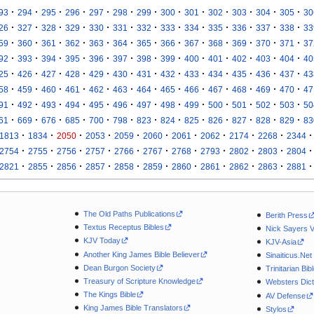
·
·
·
·
·
·
·
·
·
·
·
·
·
93
294
295
296
297
298
299
300
301
302
303
304
305
30
·
·
·
·
·
·
·
·
·
·
·
·
·
26
327
328
329
330
331
332
333
334
335
336
337
338
33
·
·
·
·
·
·
·
·
·
·
·
·
·
59
360
361
362
363
364
365
366
367
368
369
370
371
37
·
·
·
·
·
·
·
·
·
·
·
·
·
92
393
394
395
396
397
398
399
400
401
402
403
404
40
·
·
·
·
·
·
·
·
·
·
·
·
·
25
426
427
428
429
430
431
432
433
434
435
436
437
43
·
·
·
·
·
·
·
·
·
·
·
·
·
58
459
460
461
462
463
464
465
466
467
468
469
470
47
·
·
·
·
·
·
·
·
·
·
·
·
·
91
492
493
494
495
496
497
498
499
500
501
502
503
50
·
·
·
·
·
·
·
·
·
·
·
·
·
61
669
676
685
700
798
823
824
825
826
827
828
829
83
·
·
·
·
·
·
·
·
·
·
·
1813
1834
2050
2053
2059
2060
2061
2062
2174
2268
2344
·
·
·
·
·
·
·
·
·
·
·
2754
2755
2756
2757
2766
2767
2768
2793
2802
2803
2804
·
·
·
·
·
·
·
·
·
·
·
2821
2855
2856
2857
2858
2859
2860
2861
2862
2863
2881
The Old Paths Publications
Berith Press
Textus Receptus Bibles
Nick Sayers 
KJV Today
KJV-Asia
Another King James Bible Believer
Sinaiticus.Net
Dean Burgon Society
Trinitarian Bib
Treasury of Scripture Knowledge
Websters Dict
The Kings Bible
AV Defense
King James Bible Translators
Stylos