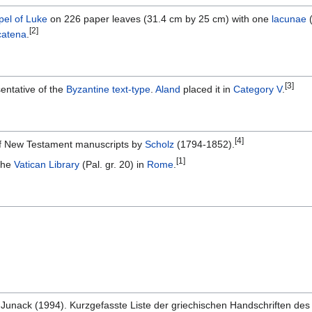
el of Luke
on 226 paper leaves (31.4 cm by 25 cm) with one
lacunae
[2]
catena
.
[3]
entative of the
Byzantine text-type
.
Aland
placed it in
Category V
.
[4]
 of New Testament manuscripts by
Scholz
(1794-1852).
[1]
 the
Vatican Library
(Pal. gr. 20) in
Rome
.
K. Junack (1994). Kurzgefasste Liste der griechischen Handschriften des