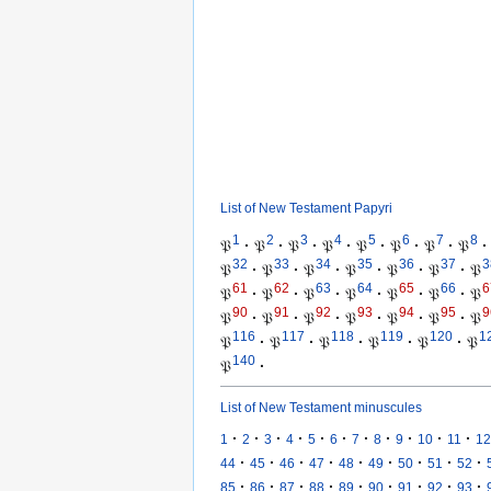
List of New Testament Papyri
1
2
3
4
5
6
7
8
𝔓
·
𝔓
·
𝔓
·
𝔓
·
𝔓
·
𝔓
·
𝔓
·
𝔓
·
32
33
34
35
36
37
3
𝔓
·
𝔓
·
𝔓
·
𝔓
·
𝔓
·
𝔓
·
𝔓
61
62
63
64
65
66
6
𝔓
·
𝔓
·
𝔓
·
𝔓
·
𝔓
·
𝔓
·
𝔓
90
91
92
93
94
95
9
𝔓
·
𝔓
·
𝔓
·
𝔓
·
𝔓
·
𝔓
·
𝔓
116
117
118
119
120
1
𝔓
·
𝔓
·
𝔓
·
𝔓
·
𝔓
·
𝔓
140
𝔓
·
List of New Testament minuscules
·
·
·
·
·
·
·
·
·
·
·
1
2
3
4
5
6
7
8
9
10
11
12
·
·
·
·
·
·
·
·
·
44
45
46
47
48
49
50
51
52
·
·
·
·
·
·
·
·
·
85
86
87
88
89
90
91
92
93