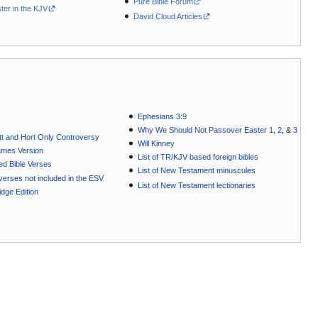
Pure Bible Forum
ter in the KJV
David Cloud Articles
Ephesians 3:9
Why We Should Not Passover Easter 1
,
2
, &
3
t and Hort Only Controversy
Will Kinney
ames Version
List of TR/KJV based foreign bibles
ted Bible Verses
List of New Testament minuscules
e verses not included in the ESV
List of New Testament lectionaries
dge Edition