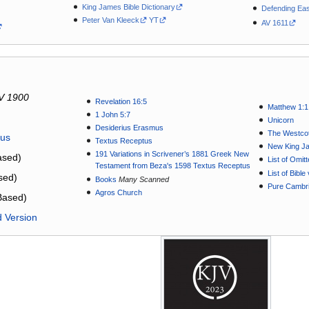
King James Bible Dictionary
Defending Eas
Peter Van Kleeck
YT
AV 1611
V 1900
Revelation 16:5
Matthew 1:1
1 John 5:7
Unicorn
Desiderius Erasmus
The Westcot
tus
Textus Receptus
New King J
191 Variations in Scrivener’s 1881 Greek New
sed)
List of Omit
Testament from Beza's 1598 Textus Receptus
List of Bibl
sed)
Books
Many Scanned
Pure Cambri
Agros Church
Based)
d Version