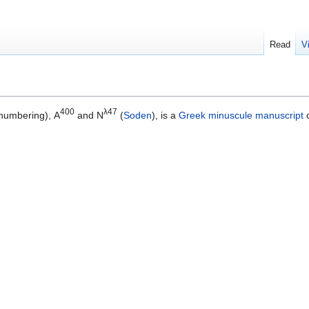
Read
V
400
λ47
numbering), Α
and Ν
(
Soden
), is a
Greek
minuscule
manuscript
o