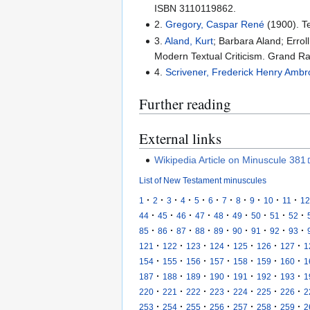
ISBN 3110119862.
2.
Gregory, Caspar René
(1900). Te
3.
Aland, Kurt
; Barbara Aland; Errol
Modern Textual Criticism. Grand R
4.
Scrivener, Frederick Henry Amb
Further reading
External links
Wikipedia Article on Minuscule 381
List of New Testament minuscules
·
·
·
·
·
·
·
·
·
·
·
1
2
3
4
5
6
7
8
9
10
11
12
·
·
·
·
·
·
·
·
·
44
45
46
47
48
49
50
51
52
·
·
·
·
·
·
·
·
·
85
86
87
88
89
90
91
92
93
·
·
·
·
·
·
·
121
122
123
124
125
126
127
1
·
·
·
·
·
·
·
154
155
156
157
158
159
160
1
·
·
·
·
·
·
·
187
188
189
190
191
192
193
1
·
·
·
·
·
·
·
220
221
222
223
224
225
226
2
·
·
·
·
·
·
·
253
254
255
256
257
258
259
2