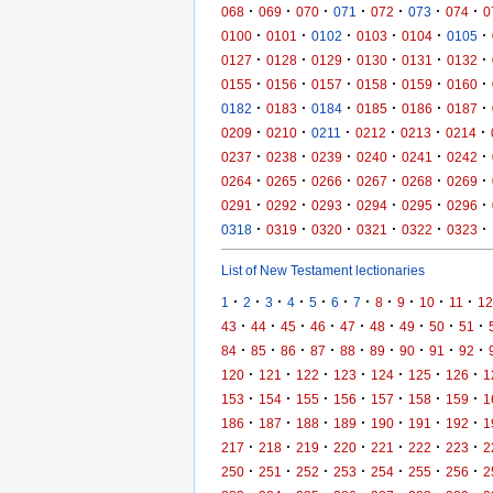
·
·
·
·
·
·
·
068
069
070
071
072
073
074
0
·
·
·
·
·
·
0100
0101
0102
0103
0104
0105
·
·
·
·
·
·
0127
0128
0129
0130
0131
0132
·
·
·
·
·
·
0155
0156
0157
0158
0159
0160
·
·
·
·
·
·
0182
0183
0184
0185
0186
0187
·
·
·
·
·
·
0209
0210
0211
0212
0213
0214
·
·
·
·
·
·
0237
0238
0239
0240
0241
0242
·
·
·
·
·
·
0264
0265
0266
0267
0268
0269
·
·
·
·
·
·
0291
0292
0293
0294
0295
0296
·
·
·
·
·
·
0318
0319
0320
0321
0322
0323
List of New Testament lectionaries
·
·
·
·
·
·
·
·
·
·
·
1
2
3
4
5
6
7
8
9
10
11
12
·
·
·
·
·
·
·
·
·
43
44
45
46
47
48
49
50
51
·
·
·
·
·
·
·
·
·
84
85
86
87
88
89
90
91
92
·
·
·
·
·
·
·
120
121
122
123
124
125
126
1
·
·
·
·
·
·
·
153
154
155
156
157
158
159
1
·
·
·
·
·
·
·
186
187
188
189
190
191
192
1
·
·
·
·
·
·
·
217
218
219
220
221
222
223
2
·
·
·
·
·
·
·
250
251
252
253
254
255
256
2