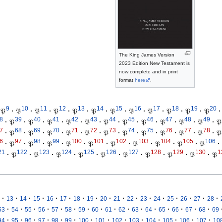
The King James Version
2023 Edition New Testament is
now complete and in print
format
here
.
9
10
11
12
13
14
15
16
17
18
19
20
𝔓
·
𝔓
·
𝔓
·
𝔓
·
𝔓
·
𝔓
·
𝔓
·
𝔓
·
𝔓
·
𝔓
·
𝔓
·
𝔓
·
8
39
40
41
42
43
44
45
46
47
48
49
·
𝔓
·
𝔓
·
𝔓
·
𝔓
·
𝔓
·
𝔓
·
𝔓
·
𝔓
·
𝔓
·
𝔓
·
𝔓
·
𝔓
7
68
69
70
71
72
73
74
75
76
77
78
·
𝔓
·
𝔓
·
𝔓
·
𝔓
·
𝔓
·
𝔓
·
𝔓
·
𝔓
·
𝔓
·
𝔓
·
𝔓
·
𝔓
6
97
98
99
100
101
102
103
104
105
106
·
𝔓
·
𝔓
·
𝔓
·
𝔓
·
𝔓
·
𝔓
·
𝔓
·
𝔓
·
𝔓
·
𝔓
·
21
122
123
124
125
126
127
128
129
130
1
·
𝔓
·
𝔓
·
𝔓
·
𝔓
·
𝔓
·
𝔓
·
𝔓
·
𝔓
·
𝔓
·
𝔓
·
·
·
·
·
·
·
·
·
·
·
·
·
·
·
·
·
13
14
15
16
17
18
19
20
21
22
23
24
25
26
27
28
·
·
·
·
·
·
·
·
·
·
·
·
·
·
·
·
53
54
55
56
57
58
59
60
61
62
63
64
65
66
67
68
69
·
·
·
·
·
·
·
·
·
·
·
·
·
·
94
95
96
97
98
99
100
101
102
103
104
105
106
107
10