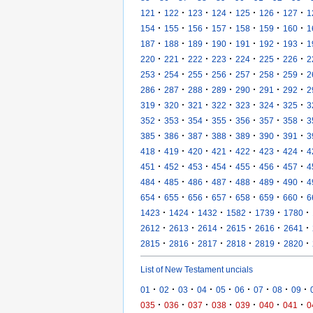
·
·
·
·
·
·
·
121
122
123
124
125
126
127
1
·
·
·
·
·
·
·
154
155
156
157
158
159
160
1
·
·
·
·
·
·
·
187
188
189
190
191
192
193
1
·
·
·
·
·
·
·
220
221
222
223
224
225
226
2
·
·
·
·
·
·
·
253
254
255
256
257
258
259
2
·
·
·
·
·
·
·
286
287
288
289
290
291
292
2
·
·
·
·
·
·
·
319
320
321
322
323
324
325
3
·
·
·
·
·
·
·
352
353
354
355
356
357
358
3
·
·
·
·
·
·
·
385
386
387
388
389
390
391
3
·
·
·
·
·
·
·
418
419
420
421
422
423
424
4
·
·
·
·
·
·
·
451
452
453
454
455
456
457
4
·
·
·
·
·
·
·
484
485
486
487
488
489
490
4
·
·
·
·
·
·
·
654
655
656
657
658
659
660
6
·
·
·
·
·
·
1423
1424
1432
1582
1739
1780
·
·
·
·
·
·
2612
2613
2614
2615
2616
2641
·
·
·
·
·
·
2815
2816
2817
2818
2819
2820
List of New Testament uncials
·
·
·
·
·
·
·
·
·
01
02
03
04
05
06
07
08
09
·
·
·
·
·
·
·
035
036
037
038
039
040
041
0