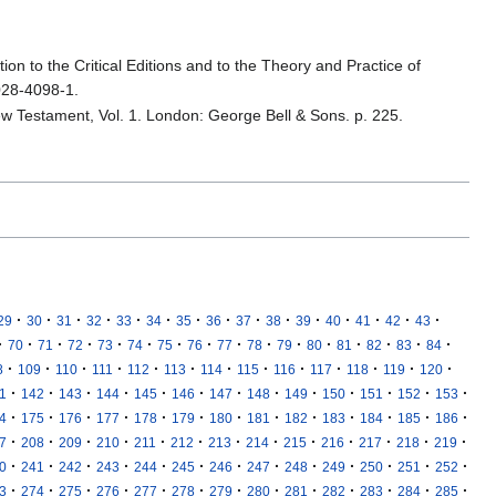
ion to the Critical Editions and to the Theory and Practice of
028-4098-1.
 New Testament, Vol. 1. London: George Bell & Sons. p. 225.
·
·
·
·
·
·
·
·
·
·
·
·
·
·
·
29
30
31
32
33
34
35
36
37
38
39
40
41
42
43
·
·
·
·
·
·
·
·
·
·
·
·
·
·
·
·
70
71
72
73
74
75
76
77
78
79
80
81
82
83
84
·
·
·
·
·
·
·
·
·
·
·
·
·
8
109
110
111
112
113
114
115
116
117
118
119
120
·
·
·
·
·
·
·
·
·
·
·
·
·
1
142
143
144
145
146
147
148
149
150
151
152
153
·
·
·
·
·
·
·
·
·
·
·
·
·
4
175
176
177
178
179
180
181
182
183
184
185
186
·
·
·
·
·
·
·
·
·
·
·
·
·
7
208
209
210
211
212
213
214
215
216
217
218
219
·
·
·
·
·
·
·
·
·
·
·
·
·
0
241
242
243
244
245
246
247
248
249
250
251
252
·
·
·
·
·
·
·
·
·
·
·
·
·
3
274
275
276
277
278
279
280
281
282
283
284
285