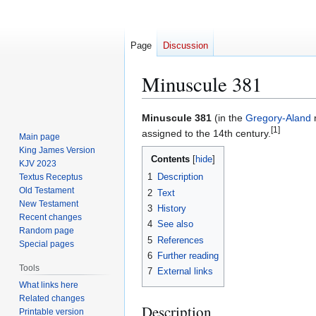
Page
Discussion
Minuscule 381
Jump
Jump
Minuscule 381
(in the
Gregory-Aland
[1]
to
to
assigned to the 14th century.
Main page
navigation
search
King James Version
Contents
KJV 2023
1
Description
Textus Receptus
Old Testament
2
Text
New Testament
3
History
Recent changes
4
See also
Random page
5
References
Special pages
6
Further reading
Tools
7
External links
What links here
Related changes
Description
Printable version