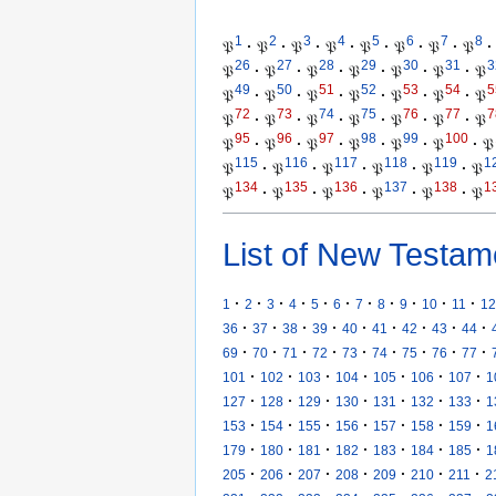
1
2
3
4
5
6
7
8
𝔓
·
𝔓
·
𝔓
·
𝔓
·
𝔓
·
𝔓
·
𝔓
·
𝔓
·
26
27
28
29
30
31
3
𝔓
·
𝔓
·
𝔓
·
𝔓
·
𝔓
·
𝔓
·
𝔓
49
50
51
52
53
54
5
𝔓
·
𝔓
·
𝔓
·
𝔓
·
𝔓
·
𝔓
·
𝔓
72
73
74
75
76
77
7
𝔓
·
𝔓
·
𝔓
·
𝔓
·
𝔓
·
𝔓
·
𝔓
95
96
97
98
99
100
𝔓
·
𝔓
·
𝔓
·
𝔓
·
𝔓
·
𝔓
·
𝔓
115
116
117
118
119
1
𝔓
·
𝔓
·
𝔓
·
𝔓
·
𝔓
·
𝔓
134
135
136
137
138
1
𝔓
·
𝔓
·
𝔓
·
𝔓
·
𝔓
·
𝔓
List of New Testam
·
·
·
·
·
·
·
·
·
·
·
1
2
3
4
5
6
7
8
9
10
11
12
·
·
·
·
·
·
·
·
·
36
37
38
39
40
41
42
43
44
·
·
·
·
·
·
·
·
·
69
70
71
72
73
74
75
76
77
·
·
·
·
·
·
·
101
102
103
104
105
106
107
1
·
·
·
·
·
·
·
127
128
129
130
131
132
133
1
·
·
·
·
·
·
·
153
154
155
156
157
158
159
1
·
·
·
·
·
·
·
179
180
181
182
183
184
185
1
·
·
·
·
·
·
·
205
206
207
208
209
210
211
2