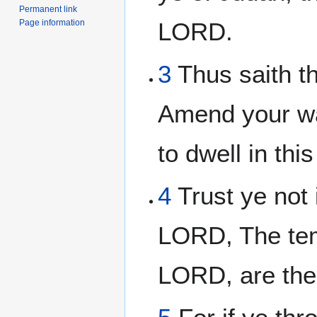
Permanent link
Page information
LORD.
3
Thus saith th
Amend your wa
to dwell in thi
4
Trust ye not 
LORD, The tem
LORD, are the