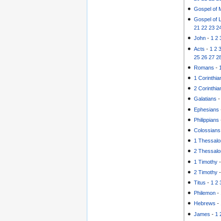
Gospel of 
Gospel of 
21
22
23
2
John
-
1
2
Acts
-
1
2
25
26
27
2
Romans
-
1 Corinthia
2 Corinthia
Galatians
Ephesians
Philippians
Colossians
1 Thessalo
2 Thessalo
1 Timothy
2 Timothy
Titus
-
1
2
Philemon
-
Hebrews
-
James
-
1