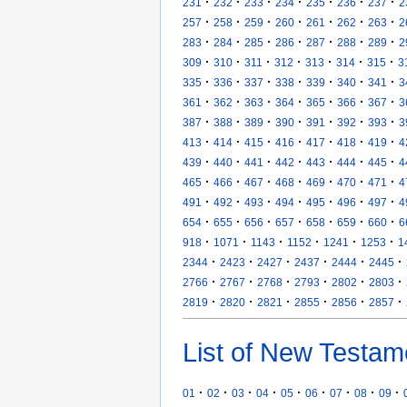
·
·
·
·
·
·
·
231
232
233
234
235
236
237
2
·
·
·
·
·
·
·
257
258
259
260
261
262
263
2
·
·
·
·
·
·
·
283
284
285
286
287
288
289
2
·
·
·
·
·
·
·
309
310
311
312
313
314
315
3
·
·
·
·
·
·
·
335
336
337
338
339
340
341
3
·
·
·
·
·
·
·
361
362
363
364
365
366
367
3
·
·
·
·
·
·
·
387
388
389
390
391
392
393
3
·
·
·
·
·
·
·
413
414
415
416
417
418
419
4
·
·
·
·
·
·
·
439
440
441
442
443
444
445
4
·
·
·
·
·
·
·
465
466
467
468
469
470
471
4
·
·
·
·
·
·
·
491
492
493
494
495
496
497
4
·
·
·
·
·
·
·
654
655
656
657
658
659
660
6
·
·
·
·
·
·
918
1071
1143
1152
1241
1253
1
·
·
·
·
·
·
2344
2423
2427
2437
2444
2445
·
·
·
·
·
·
2766
2767
2768
2793
2802
2803
·
·
·
·
·
·
2819
2820
2821
2855
2856
2857
List of New Testam
·
·
·
·
·
·
·
·
·
01
02
03
04
05
06
07
08
09