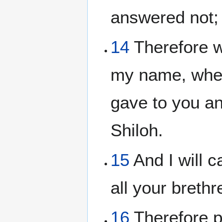
answered not;
14
Therefore wi
my name, where
gave to you an
Shiloh.
15
And I will c
all your breth
16
Therefore pr