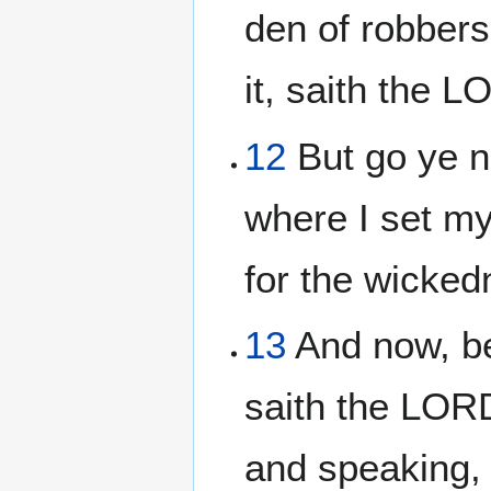
den of robbers
it, saith the 
12
But go ye n
where I set my 
for the wicked
13
And now, be
saith the LORD
and speaking, 