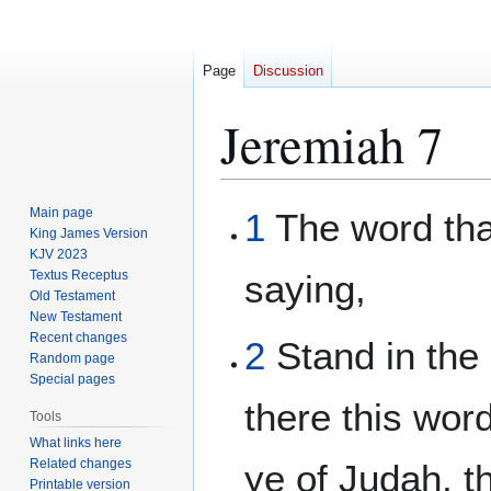
Page
Discussion
Jeremiah 7
Jump
Jump
Main page
1
The word tha
to
to
King James Version
KJV 2023
navigation
search
Textus Receptus
saying,
Old Testament
New Testament
Recent changes
2
Stand in the
Random page
Special pages
there this wor
Tools
What links here
Related changes
ye of Judah, t
Printable version