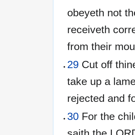
obeyeth not th
receiveth corre
from their mou
29
Cut off thin
take up a lame
rejected and f
30
For the chil
saith the LORD