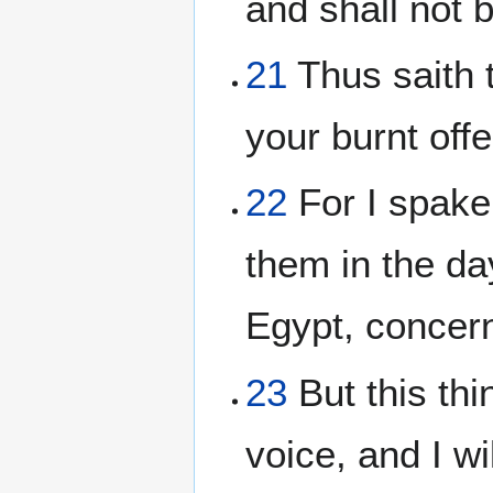
and shall not 
21
Thus saith 
your burnt offe
22
For I spake
them in the da
Egypt, concern
23
But this th
voice, and I w