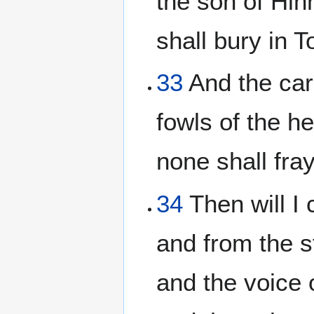
the son of Hinn
shall bury in T
33
And the carc
fowls of the h
none shall fra
34
Then will I 
and from the s
and the voice 