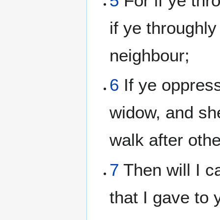
5
For if ye th
if ye through
neighbour;
6
If ye oppress
widow, and she
walk after othe
7
Then will I c
that I gave to 