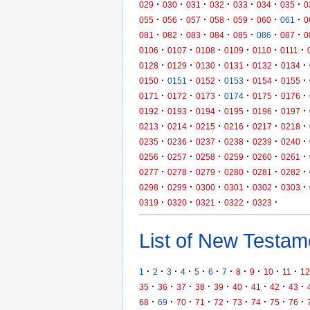
·
·
·
·
·
·
·
029
030
031
032
033
034
035
0
·
·
·
·
·
·
·
055
056
057
058
059
060
061
0
·
·
·
·
·
·
·
081
082
083
084
085
086
087
0
·
·
·
·
·
·
0106
0107
0108
0109
0110
0111
·
·
·
·
·
·
0128
0129
0130
0131
0132
0134
·
·
·
·
·
·
0150
0151
0152
0153
0154
0155
·
·
·
·
·
·
0171
0172
0173
0174
0175
0176
·
·
·
·
·
·
0192
0193
0194
0195
0196
0197
·
·
·
·
·
·
0213
0214
0215
0216
0217
0218
·
·
·
·
·
·
0235
0236
0237
0238
0239
0240
·
·
·
·
·
·
0256
0257
0258
0259
0260
0261
·
·
·
·
·
·
0277
0278
0279
0280
0281
0282
·
·
·
·
·
·
0298
0299
0300
0301
0302
0303
·
·
·
·
·
0319
0320
0321
0322
0323
List of New Testame
·
·
·
·
·
·
·
·
·
·
·
1
2
3
4
5
6
7
8
9
10
11
12
·
·
·
·
·
·
·
·
·
35
36
37
38
39
40
41
42
43
·
·
·
·
·
·
·
·
·
68
69
70
71
72
73
74
75
76