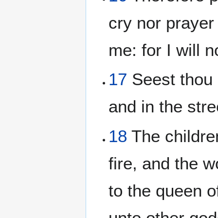
cry nor prayer
me: for I will 
17
Seest thou n
and in the str
18
The childre
fire, and the
to the queen o
unto other god