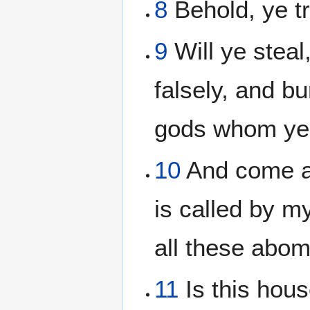
8
Behold, ye tr
9
Will ye steal
falsely, and b
gods whom ye
10
And come an
is called by m
all these abom
11
Is this hou