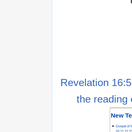
Revelation 16:5
the reading 
New Te
Gospel of 
20
21
22
2