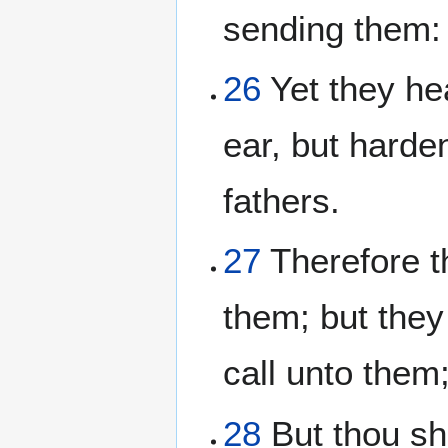
sending them:
26
Yet they hea
ear, but harde
fathers.
27
Therefore t
them; but they 
call unto them;
28
But thou sha