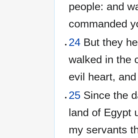
people: and wa
commanded you
24
But they hea
walked in the 
evil heart, an
25
Since the da
land of Egypt 
my servants th