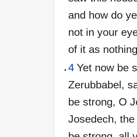
and how do ye 
not in your ey
of it as nothin
4
Yet now be s
Zerubbabel, s
be strong, O J
Josedech, the 
be strong, all 