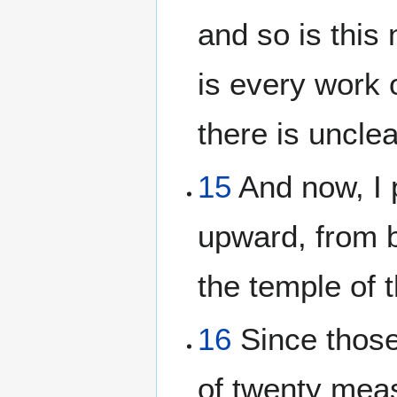
and so is this
is every work 
there is uncle
15
And now, I 
upward, from b
the temple of
16
Since thos
of twenty mea