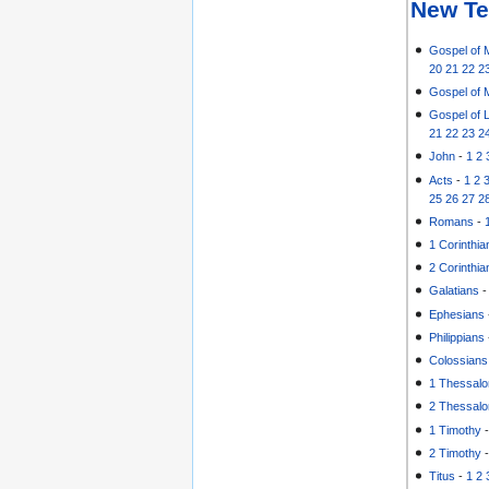
New Te
Gospel of 
20
21
22
2
Gospel of 
Gospel of 
21
22
23
2
John
-
1
2
Acts
-
1
2
25
26
27
2
Romans
-
1 Corinthia
2 Corinthia
Galatians
Ephesians
Philippians
Colossians
1 Thessalo
2 Thessalo
1 Timothy
2 Timothy
Titus
-
1
2