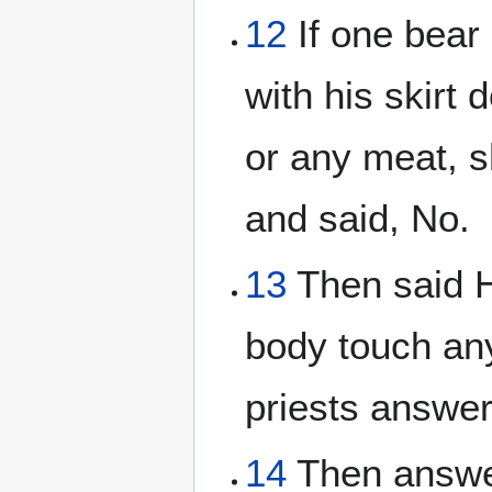
12
If one bear 
with his skirt 
or any meat, s
and said, No.
13
Then said H
body touch any
priests answer
14
Then answer