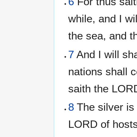
6
For thus saith
while, and I w
the sea, and t
7
And I will sha
nations shall c
saith the LORD
8
The silver is
LORD of hosts