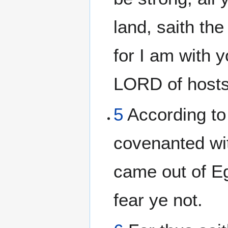
land, saith th
for I am with y
LORD of hosts
5
According to 
covenanted wi
came out of E
fear ye not.