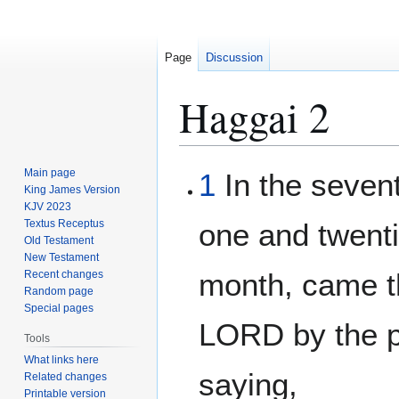
Page
Discussion
Haggai 2
Jump
Jump
Main page
1
In the sevent
to
to
King James Version
KJV 2023
navigation
search
Textus Receptus
one and twenti
Old Testament
New Testament
month, came t
Recent changes
Random page
Special pages
LORD by the p
Tools
What links here
saying,
Related changes
Printable version