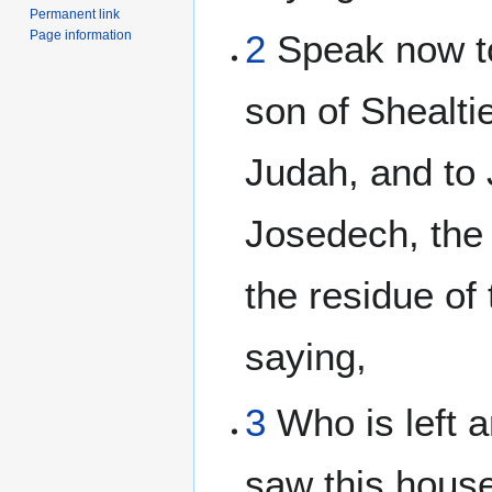
Permanent link
Page information
2
Speak now to
son of Shealtie
Judah, and to 
Josedech, the 
the residue of
saying,
3
Who is left 
saw this house 