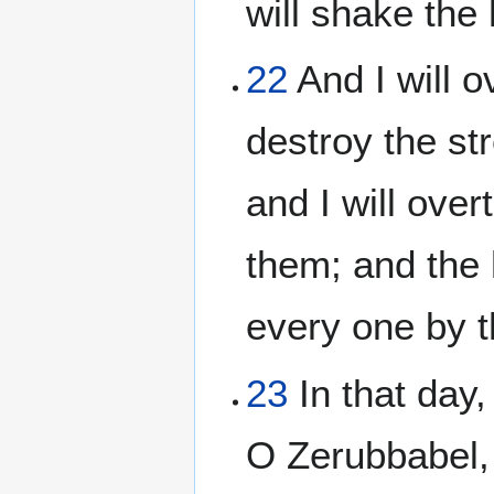
will shake the
22
And I will o
destroy the st
and I will over
them; and the 
every one by t
23
In that day,
O Zerubbabel, 