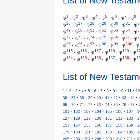
List of New Testam
1
2
3
4
5
6
7
8
𝔓
·
𝔓
·
𝔓
·
𝔓
·
𝔓
·
𝔓
·
𝔓
·
𝔓
·
26
27
28
29
30
31
3
𝔓
·
𝔓
·
𝔓
·
𝔓
·
𝔓
·
𝔓
·
𝔓
49
50
51
52
53
54
5
𝔓
·
𝔓
·
𝔓
·
𝔓
·
𝔓
·
𝔓
·
𝔓
72
73
74
75
76
77
7
𝔓
·
𝔓
·
𝔓
·
𝔓
·
𝔓
·
𝔓
·
𝔓
95
96
97
98
99
100
𝔓
·
𝔓
·
𝔓
·
𝔓
·
𝔓
·
𝔓
·
𝔓
115
116
117
118
119
1
𝔓
·
𝔓
·
𝔓
·
𝔓
·
𝔓
·
𝔓
134
135
136
137
138
1
𝔓
·
𝔓
·
𝔓
·
𝔓
·
𝔓
·
𝔓
List of New Testam
·
·
·
·
·
·
·
·
·
·
·
1
2
3
4
5
6
7
8
9
10
11
12
·
·
·
·
·
·
·
·
·
36
37
38
39
40
41
42
43
44
·
·
·
·
·
·
·
·
·
69
70
71
72
73
74
75
76
77
·
·
·
·
·
·
·
101
102
103
104
105
106
107
1
·
·
·
·
·
·
·
127
128
129
130
131
132
133
1
·
·
·
·
·
·
·
153
154
155
156
157
158
159
1
·
·
·
·
·
·
·
179
180
181
182
183
184
185
1
·
·
·
·
·
·
·
205
206
207
208
209
210
211
2