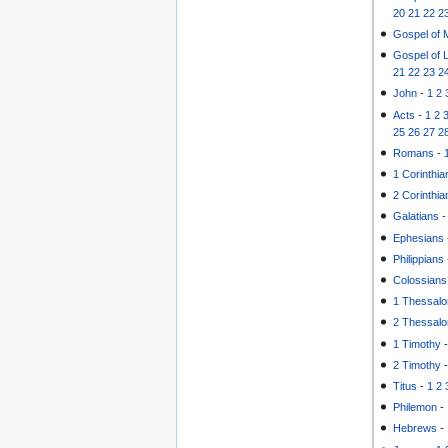
20
21
22
2
Gospel of 
Gospel of 
21
22
23
2
John
-
1
2
Acts
-
1
2
25
26
27
2
Romans
-
1 Corinthia
2 Corinthia
Galatians
Ephesians
Philippians
Colossians
1 Thessalo
2 Thessalo
1 Timothy
2 Timothy
Titus
-
1
2
Philemon
-
Hebrews
-