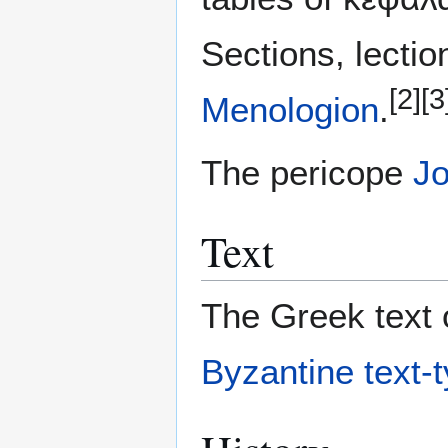
Sections, lectio
[2]
[3
Menologion
.
The pericope
Jo
Text
The Greek text o
Byzantine text-