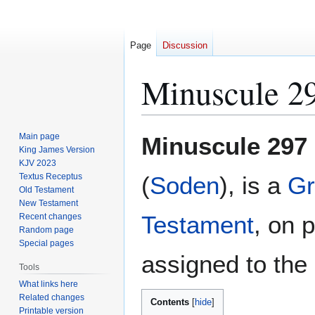
Page
Discussion
Minuscule 2
Jump
Jump
Main page
Minuscule 297
to
to
King James Version
KJV 2023
navigation
search
Textus Receptus
(
Soden
), is a
Gr
Old Testament
New Testament
Testament
, on 
Recent changes
Random page
Special pages
assigned to the 
Tools
What links here
Related changes
Contents
Printable version