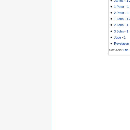
James
-
1
1 Peter
-
1
2 Peter
-
1
1 John
-
1
2 John
-
1
3 John
-
1
Jude
-
1
Revelation
See Also:
Old 