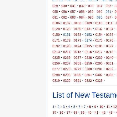
·
·
·
·
·
·
·
·
·
01
02
03
04
05
06
07
08
09
·
·
·
·
·
·
·
029
030
031
032
033
034
035
0
·
·
·
·
·
·
·
055
056
057
058
059
060
061
0
·
·
·
·
·
·
·
081
082
083
084
085
086
087
0
·
·
·
·
·
·
0106
0107
0108
0109
0110
0111
·
·
·
·
·
·
0128
0129
0130
0131
0132
0134
·
·
·
·
·
·
0150
0151
0152
0153
0154
0155
·
·
·
·
·
·
0171
0172
0173
0174
0175
0176
·
·
·
·
·
·
0192
0193
0194
0195
0196
0197
·
·
·
·
·
·
0213
0214
0215
0216
0217
0218
·
·
·
·
·
·
0235
0236
0237
0238
0239
0240
·
·
·
·
·
·
0256
0257
0258
0259
0260
0261
·
·
·
·
·
·
0277
0278
0279
0280
0281
0282
·
·
·
·
·
·
0298
0299
0300
0301
0302
0303
·
·
·
·
·
0319
0320
0321
0322
0323
List of New Testame
·
·
·
·
·
·
·
·
·
·
·
1
2
3
4
5
6
7
8
9
10
11
12
·
·
·
·
·
·
·
·
·
35
36
37
38
39
40
41
42
43