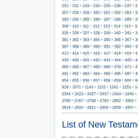
·
·
·
·
·
·
·
231
232
233
234
235
236
237
2
·
·
·
·
·
·
·
257
258
259
260
261
262
263
2
·
·
·
·
·
·
·
283
284
285
286
287
288
289
2
·
·
·
·
·
·
·
309
310
311
312
313
314
315
3
·
·
·
·
·
·
·
335
336
337
338
339
340
341
3
·
·
·
·
·
·
·
361
362
363
364
365
366
367
3
·
·
·
·
·
·
·
387
388
389
390
391
392
393
3
·
·
·
·
·
·
·
413
414
415
416
417
418
419
4
·
·
·
·
·
·
·
439
440
441
442
443
444
445
4
·
·
·
·
·
·
·
465
466
467
468
469
470
471
4
·
·
·
·
·
·
·
491
492
493
494
495
496
497
4
·
·
·
·
·
·
·
654
655
656
657
658
659
660
6
·
·
·
·
·
·
918
1071
1143
1152
1241
1253
1
·
·
·
·
·
·
2344
2423
2427
2437
2444
2445
·
·
·
·
·
·
2766
2767
2768
2793
2802
2803
·
·
·
·
·
·
2819
2820
2821
2855
2856
2857
List of New Testam