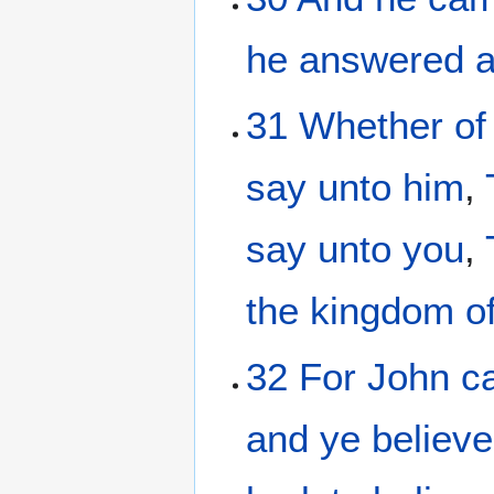
he
answered
a
31
Whether
of
say
unto him
,
say
unto you
,
the
kingdom
o
32
For
John
c
and
ye believ