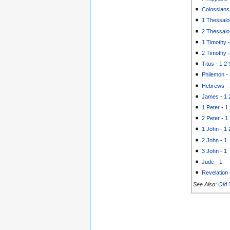
Colossians
1 Thessalo
2 Thessalo
1 Timothy
2 Timothy
Titus
-
1
2
Philemon
-
Hebrews
-
James
-
1
1 Peter
-
1
2 Peter
-
1
1 John
-
1
2 John
-
1
3 John
-
1
Jude
-
1
Revelation
See Also:
Old 