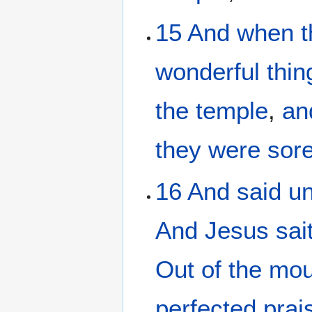
15
And
when t
wonderful thin
the
temple
,
an
they were sor
16
And
said
un
And
Jesus
sai
Out of
the mo
perfected
prai