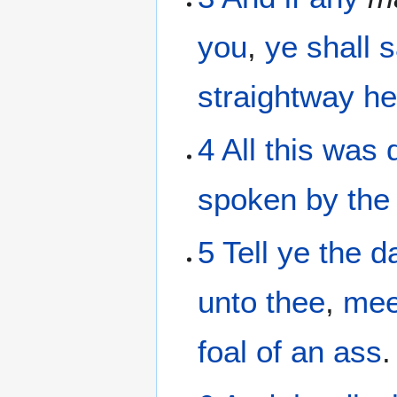
you
,
ye shall 
straightway
he
4
All
this
was 
spoken
by
the
5
Tell
ye the
d
unto thee
,
me
foal
of an ass
.