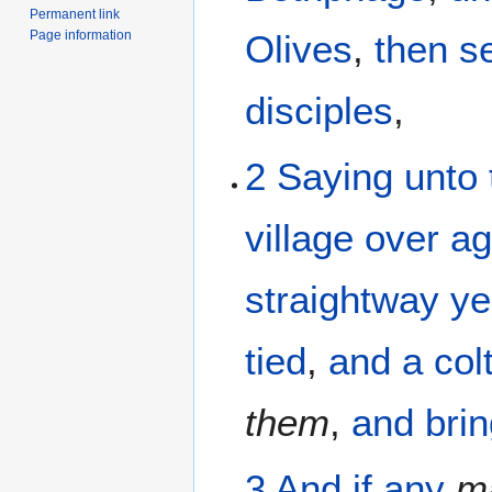
Permanent link
Page information
Olives
,
then
s
disciples
,
2
Saying
unto
village
over ag
straightway
ye
tied
,
and
a col
them
,
and bri
3
And
if
any
m