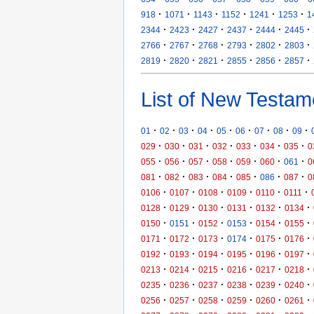
·
·
·
·
·
·
918
1071
1143
1152
1241
1253
1
·
·
·
·
·
·
2344
2423
2427
2437
2444
2445
·
·
·
·
·
·
2766
2767
2768
2793
2802
2803
·
·
·
·
·
·
2819
2820
2821
2855
2856
2857
List of New Testam
·
·
·
·
·
·
·
·
·
01
02
03
04
05
06
07
08
09
·
·
·
·
·
·
·
029
030
031
032
033
034
035
0
·
·
·
·
·
·
·
055
056
057
058
059
060
061
0
·
·
·
·
·
·
·
081
082
083
084
085
086
087
0
·
·
·
·
·
·
0106
0107
0108
0109
0110
0111
·
·
·
·
·
·
0128
0129
0130
0131
0132
0134
·
·
·
·
·
·
0150
0151
0152
0153
0154
0155
·
·
·
·
·
·
0171
0172
0173
0174
0175
0176
·
·
·
·
·
·
0192
0193
0194
0195
0196
0197
·
·
·
·
·
·
0213
0214
0215
0216
0217
0218
·
·
·
·
·
·
0235
0236
0237
0238
0239
0240
·
·
·
·
·
·
0256
0257
0258
0259
0260
0261