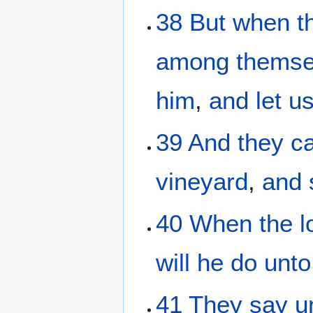
38
But
when t
among
themse
him
,
and
let u
39
And
they c
vineyard
,
and
40
When
the
l
will he
do
unto
41
They say
u