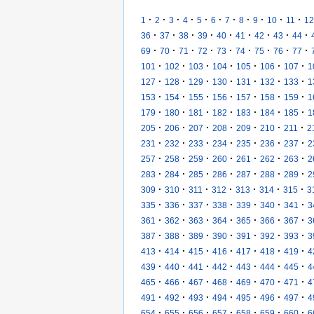
·
·
·
·
·
·
·
·
·
·
·
1
2
3
4
5
6
7
8
9
10
11
12
·
·
·
·
·
·
·
·
·
36
37
38
39
40
41
42
43
44
·
·
·
·
·
·
·
·
·
69
70
71
72
73
74
75
76
77
·
·
·
·
·
·
·
101
102
103
104
105
106
107
1
·
·
·
·
·
·
·
127
128
129
130
131
132
133
1
·
·
·
·
·
·
·
153
154
155
156
157
158
159
1
·
·
·
·
·
·
·
179
180
181
182
183
184
185
1
·
·
·
·
·
·
·
205
206
207
208
209
210
211
2
·
·
·
·
·
·
·
231
232
233
234
235
236
237
2
·
·
·
·
·
·
·
257
258
259
260
261
262
263
2
·
·
·
·
·
·
·
283
284
285
286
287
288
289
2
·
·
·
·
·
·
·
309
310
311
312
313
314
315
3
·
·
·
·
·
·
·
335
336
337
338
339
340
341
3
·
·
·
·
·
·
·
361
362
363
364
365
366
367
3
·
·
·
·
·
·
·
387
388
389
390
391
392
393
3
·
·
·
·
·
·
·
413
414
415
416
417
418
419
4
·
·
·
·
·
·
·
439
440
441
442
443
444
445
4
·
·
·
·
·
·
·
465
466
467
468
469
470
471
4
·
·
·
·
·
·
·
491
492
493
494
495
496
497
4
·
·
·
·
·
·
·
654
655
656
657
658
659
660
6