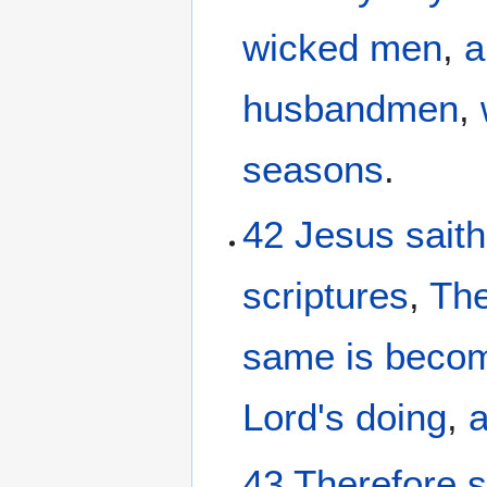
wicked men
,
a
husbandmen
,
seasons
.
42
Jesus
saith
scriptures
,
The
same
is beco
Lord's
doing
,
43
Therefore