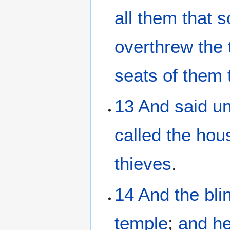
all
them that s
overthrew
the
seats of
them 
13
And
said
u
called
the hou
thieves
.
14
And
the bli
temple
;
and
he