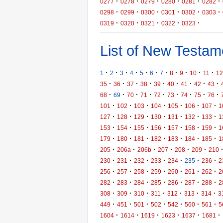
·
·
·
·
·
·
0277
0278
0279
0280
0281
0282
·
·
·
·
·
·
0298
0299
0300
0301
0302
0303
·
·
·
·
·
0319
0320
0321
0322
0323
List of New Testame
·
·
·
·
·
·
·
·
·
·
·
1
2
3
4
5
6
7
8
9
10
11
12
·
·
·
·
·
·
·
·
·
35
36
37
38
39
40
41
42
43
·
·
·
·
·
·
·
·
·
68
69
70
71
72
73
74
75
76
·
·
·
·
·
·
·
101
102
103
104
105
106
107
1
·
·
·
·
·
·
·
127
128
129
130
131
132
133
1
·
·
·
·
·
·
·
153
154
155
156
157
158
159
1
·
·
·
·
·
·
·
179
180
181
182
183
184
185
1
·
·
·
·
·
·
205
206a
206b
207
208
209
210
·
·
·
·
·
·
·
230
231
232
233
234
235
236
2
·
·
·
·
·
·
·
256
257
258
259
260
261
262
2
·
·
·
·
·
·
·
282
283
284
285
286
287
288
2
·
·
·
·
·
·
·
308
309
310
311
312
313
314
3
·
·
·
·
·
·
·
449
451
501
502
542
560
561
5
·
·
·
·
·
·
1604
1614
1619
1623
1637
1681