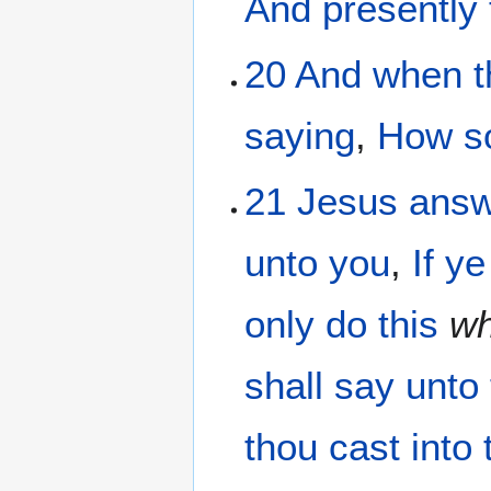
And
presently
20
And
when t
saying
,
How
s
21
Jesus
ans
unto you
,
If
ye
only
do
this
wh
shall say
unto 
thou cast
into