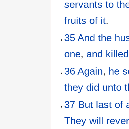
servants
to
th
fruits
of it
.
35
And
the
hu
one
,
and
killed
36
Again
,
he s
they did
unto 
37
But
last
of 
They will reve