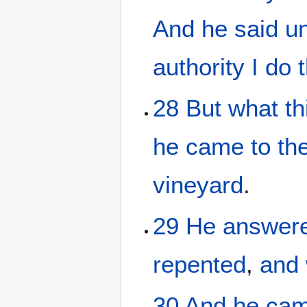
And
he
said
u
authority
I do
28
But
what
th
he came
to th
vineyard
.
29
He
answer
repented
,
and
30
And
he ca