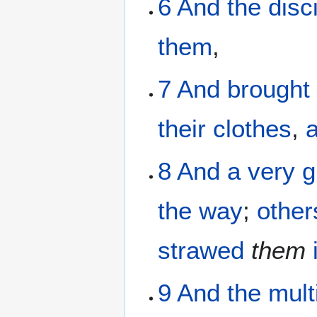
6
And
the
disc
them
,
7
And brought
their
clothes
,
8
And
a very g
the
way
;
other
strawed
them
9
And
the
mult