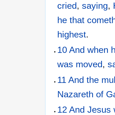
cried
,
saying
,
he that comet
highest
.
10
And
when 
was moved
,
s
11
And
the
mul
Nazareth
of Ga
12
And
Jesus