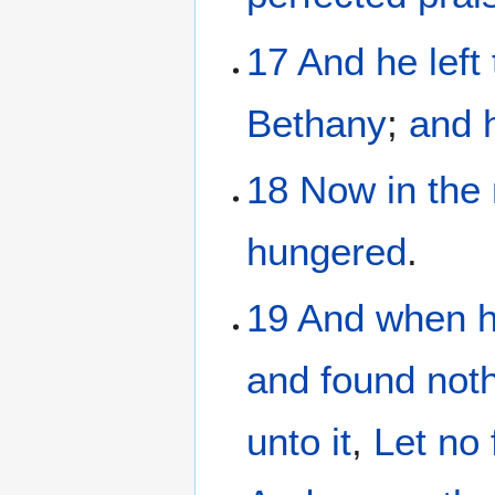
17
And
he left
Bethany
;
and
18
Now
in the
hungered
.
19
And
when 
and
found
not
unto it
,
Let no 