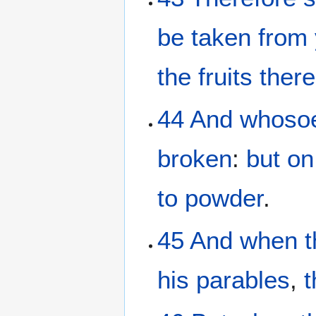
be taken
from
the
fruits
there
44
And
whosoev
broken
:
but
on
to powder
.
45
And
when t
his
parables
,
t