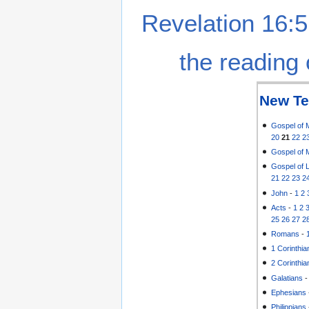
Revelation 16:5
the reading 
New Te
Gospel of 
20
21
22
2
Gospel of 
Gospel of 
21
22
23
2
John
-
1
2
Acts
-
1
2
25
26
27
2
Romans
-
1 Corinthia
2 Corinthia
Galatians
Ephesians
Philippians