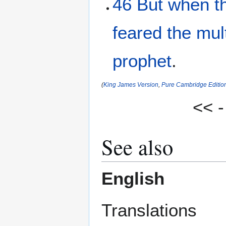
46
But
when t
feared
the
mul
prophet
.
(
King James Version
,
Pure Cambridge Editio
<< 
See also
English
Translations