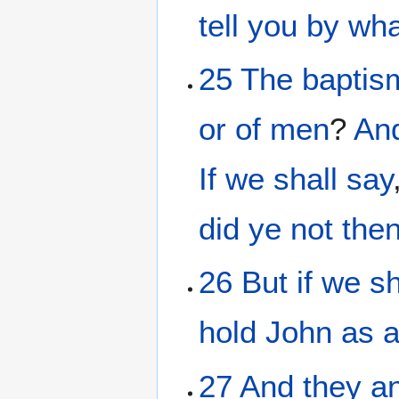
tell
you
by
wha
25
The
baptis
or
of
men
?
An
If
we shall say
did ye not
the
26
But
if
we sh
hold
John
as
a
27
And
they a