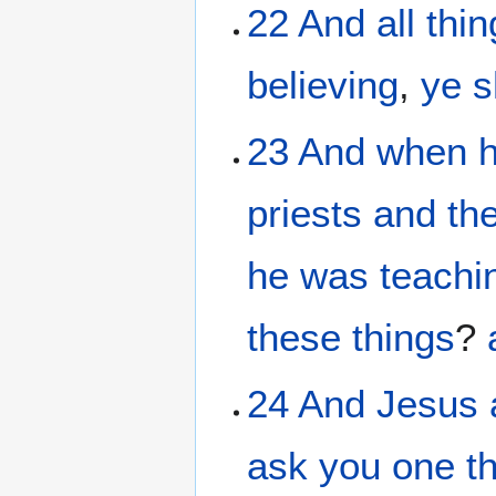
22
And
all thi
believing
,
ye s
23
And
when 
priests
and
th
he was teachi
these things
?
24
And
Jesus
ask
you
one
t