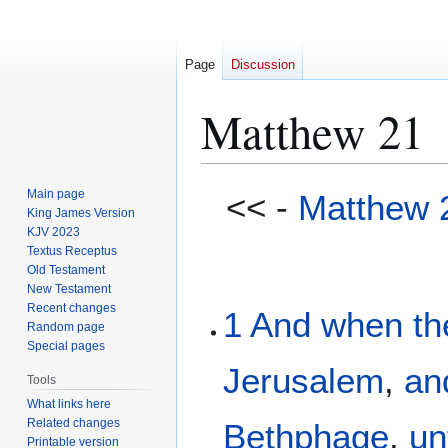
Page
Discussion
Matthew 21
Jump
Jump
Main page
<< -
Matthew 
to
to
King James Version
KJV 2023
navigation
search
Textus Receptus
Old Testament
New Testament
Recent changes
1
And
when
th
Random page
Special pages
Jerusalem
,
an
Tools
What links here
Related changes
Bethphage
,
un
Printable version