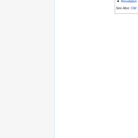
Revelation
See Also:
Old 