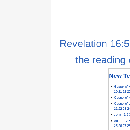
Revelation 16:5
the reading 
New Te
Gospel of 
20
21
22
2
Gospel of 
Gospel of 
21
22
23
2
John
-
1
2
Acts
-
1
2
25
26
27
2