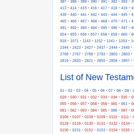
·
·
·
·
·
·
·
387
388
389
390
391
392
393
3
·
·
·
·
·
·
·
413
414
415
416
417
418
419
4
·
·
·
·
·
·
·
439
440
441
442
443
444
445
4
·
·
·
·
·
·
·
465
466
467
468
469
470
471
4
·
·
·
·
·
·
·
491
492
493
494
495
496
497
4
·
·
·
·
·
·
·
654
655
656
657
658
659
660
6
·
·
·
·
·
·
918
1071
1143
1152
1241
1253
1
·
·
·
·
·
·
2344
2423
2427
2437
2444
2445
·
·
·
·
·
·
2766
2767
2768
2793
2802
2803
·
·
·
·
·
·
2819
2820
2821
2855
2856
2857
List of New Testam
·
·
·
·
·
·
·
·
·
01
02
03
04
05
06
07
08
09
·
·
·
·
·
·
·
029
030
031
032
033
034
035
0
·
·
·
·
·
·
·
055
056
057
058
059
060
061
0
·
·
·
·
·
·
·
081
082
083
084
085
086
087
0
·
·
·
·
·
·
0106
0107
0108
0109
0110
0111
·
·
·
·
·
·
0128
0129
0130
0131
0132
0134
·
·
·
·
·
·
0150
0151
0152
0153
0154
0155