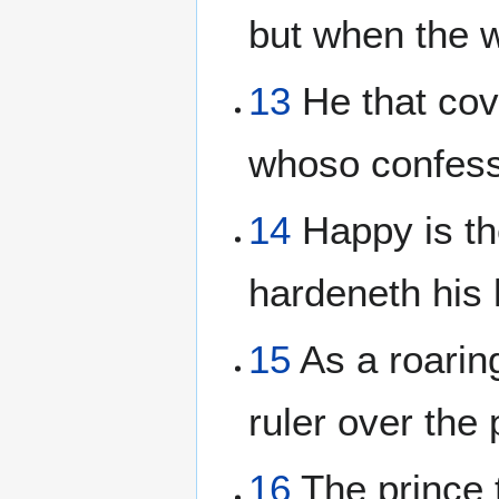
but when the w
13
He that cove
whoso confess
14
Happy is th
hardeneth his h
15
As a roaring
ruler over the
16
The prince 