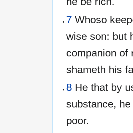
he be rich.
7
Whoso keepet
wise son: but h
companion of 
shameth his fa
8
He that by us
substance, he s
poor.