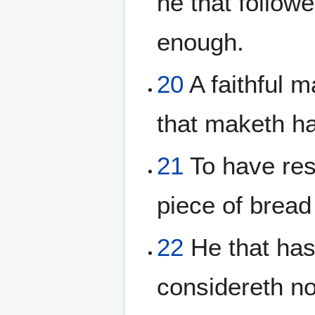
he that follow
enough.
20
A faithful m
that maketh ha
21
To have resp
piece of bread
22
He that hast
considereth no