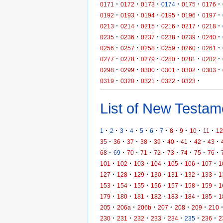
·
·
·
·
·
·
0171
0172
0173
0174
0175
0176
·
·
·
·
·
·
0192
0193
0194
0195
0196
0197
·
·
·
·
·
·
0213
0214
0215
0216
0217
0218
·
·
·
·
·
·
0235
0236
0237
0238
0239
0240
·
·
·
·
·
·
0256
0257
0258
0259
0260
0261
·
·
·
·
·
·
0277
0278
0279
0280
0281
0282
·
·
·
·
·
·
0298
0299
0300
0301
0302
0303
·
·
·
·
·
0319
0320
0321
0322
0323
List of New Testame
·
·
·
·
·
·
·
·
·
·
·
1
2
3
4
5
6
7
8
9
10
11
12
·
·
·
·
·
·
·
·
·
35
36
37
38
39
40
41
42
43
·
·
·
·
·
·
·
·
·
68
69
70
71
72
73
74
75
76
·
·
·
·
·
·
·
101
102
103
104
105
106
107
1
·
·
·
·
·
·
·
127
128
129
130
131
132
133
1
·
·
·
·
·
·
·
153
154
155
156
157
158
159
1
·
·
·
·
·
·
·
179
180
181
182
183
184
185
1
·
·
·
·
·
·
205
206a
206b
207
208
209
210
·
·
·
·
·
·
·
230
231
232
233
234
235
236
2