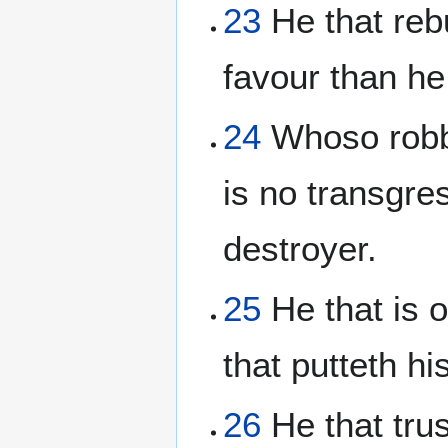
23
He that reb
favour than he 
24
Whoso robbet
is no transgre
destroyer.
25
He that is o
that putteth h
26
He that trus