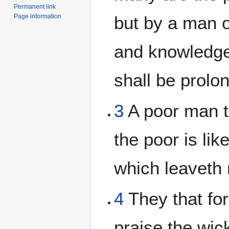
Permanent link
Page information
but by a man 
and knowledge 
shall be prolo
3
A poor man t
the poor is lik
which leaveth 
4
They that fo
praise the wic