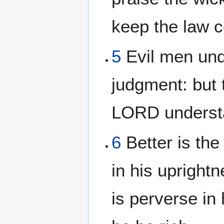
keep the law c
5
Evil men und
judgment: but 
LORD understa
6
Better is the
in his uprightn
is perverse in