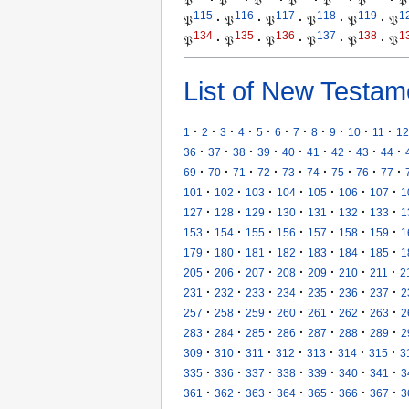
𝔓
·
𝔓
·
𝔓
·
𝔓
·
𝔓
·
𝔓
·
𝔓
115
116
117
118
119
1
𝔓
·
𝔓
·
𝔓
·
𝔓
·
𝔓
·
𝔓
134
135
136
137
138
1
𝔓
·
𝔓
·
𝔓
·
𝔓
·
𝔓
·
𝔓
List of New Testam
·
·
·
·
·
·
·
·
·
·
·
1
2
3
4
5
6
7
8
9
10
11
12
·
·
·
·
·
·
·
·
·
36
37
38
39
40
41
42
43
44
·
·
·
·
·
·
·
·
·
69
70
71
72
73
74
75
76
77
·
·
·
·
·
·
·
101
102
103
104
105
106
107
1
·
·
·
·
·
·
·
127
128
129
130
131
132
133
1
·
·
·
·
·
·
·
153
154
155
156
157
158
159
1
·
·
·
·
·
·
·
179
180
181
182
183
184
185
1
·
·
·
·
·
·
·
205
206
207
208
209
210
211
2
·
·
·
·
·
·
·
231
232
233
234
235
236
237
2
·
·
·
·
·
·
·
257
258
259
260
261
262
263
2
·
·
·
·
·
·
·
283
284
285
286
287
288
289
2
·
·
·
·
·
·
·
309
310
311
312
313
314
315
3
·
·
·
·
·
·
·
335
336
337
338
339
340
341
3
·
·
·
·
·
·
·
361
362
363
364
365
366
367
3