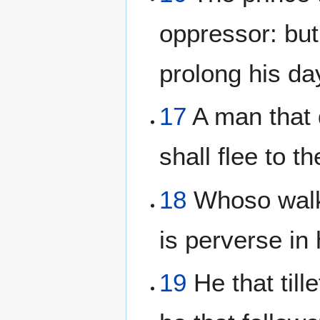
oppressor: but
prolong his da
17
A man that 
shall flee to t
18
Whoso walke
is perverse in 
19
He that till