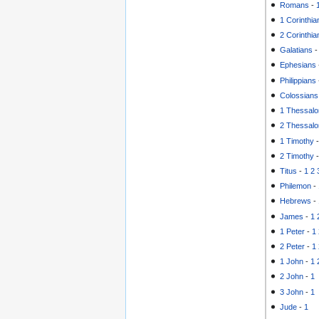
Romans
-
1 Corinthia
2 Corinthia
Galatians
Ephesians
Philippians
Colossians
1 Thessalo
2 Thessalo
1 Timothy
2 Timothy
Titus
-
1
2
Philemon
-
Hebrews
-
James
-
1
1 Peter
-
1
2 Peter
-
1
1 John
-
1
2 John
-
1
3 John
-
1
Jude
-
1