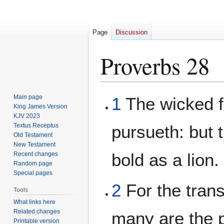
Page
Discussion
Proverbs 28
Jump
Jump
Main page
1
The wicked 
to
to
King James Version
KJV 2023
navigation
search
Textus Receptus
pursueth: but 
Old Testament
New Testament
bold as a lion.
Recent changes
Random page
Special pages
2
For the trans
Tools
What links here
Related changes
many are the p
Printable version