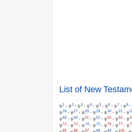
List of New Testam
1
2
3
4
5
6
7
8
𝔓
·
𝔓
·
𝔓
·
𝔓
·
𝔓
·
𝔓
·
𝔓
·
𝔓
·
26
27
28
29
30
31
3
𝔓
·
𝔓
·
𝔓
·
𝔓
·
𝔓
·
𝔓
·
𝔓
49
50
51
52
53
54
5
𝔓
·
𝔓
·
𝔓
·
𝔓
·
𝔓
·
𝔓
·
𝔓
72
73
74
75
76
77
7
𝔓
·
𝔓
·
𝔓
·
𝔓
·
𝔓
·
𝔓
·
𝔓
95
96
97
98
99
100