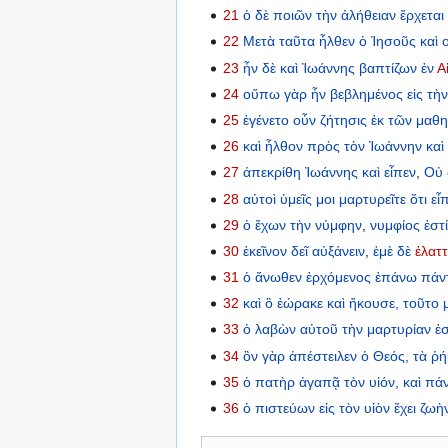
21
ὁ
δὲ
ποιῶν
τὴν
ἀλήθειαν
ἔρχεται
22
Μετὰ
ταῦτα
ἦλθεν
ὁ
Ἰησοῦς
καὶ
ο
23
ἦν
δὲ
καὶ
Ἰωάννης
βαπτίζων
ἐν
Α
24
οὔπω
γὰρ
ἦν
βεβλημένος
εἰς
τὴ
25
ἐγένετο
οὖν
ζήτησις
ἐκ
τῶν
μαθ
26
καὶ
ἦλθον
πρὸς
τὸν
Ἰωάννην
καὶ
27
ἀπεκρίθη
Ἰωάννης
καὶ
εἶπεν
,
Οὐ
28
αὐτοὶ
ὑμεῖς
μοι
μαρτυρεῖτε
ὅτι
εἶ
29
ὁ
ἔχων
τὴν
νύμφην
,
νυμφίος
ἐστ
30
ἐκεῖνον
δεῖ
αὐξάνειν
,
ἐμὲ
δὲ
ἐλατ
31
ὁ
ἄνωθεν
ἐρχόμενος
ἐπάνω
πάν
32
καὶ
ὃ
ἑώρακε
καὶ
ἤκουσε,
τοῦτο
33
ὁ
λαβὼν
αὐτοῦ
τὴν
μαρτυρίαν
ἐ
34
ὃν
γὰρ
ἀπέστειλεν
ὁ
Θεός,
τὰ
ῥή
35
ὁ
πατὴρ
ἀγαπᾷ
τὸν
υἱόν,
καὶ
πά
36
ὁ
πιστεύων
εἰς
τὸν
υἱὸν
ἔχει
ζωὴ