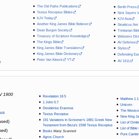
The Old Paths Publications
Berith Press
Textus Receptus Bibles
Nick Sayers 
KJV Today
KJV-Asia
Another King James Bible Believer
Sinaiticus.Net
Dean Burgon Society
Trinitarian Bib
Treasury of Scripture Knowledge
Websters Dict
The Kings Bible
AV Defense
King James Bible Translators
Stylos
King James Bible Dictionary
Defending Eas
Peter Van Kleeck
YT
AV 1611
V 1900
Revelation 16:5
Matthew 1:1
1 John 5:7
Unicorn
Desiderius Erasmus
The Westcot
tus
Textus Receptus
New King J
191 Variations in Scrivener’s 1881 Greek New
sed)
List of Omit
Testament from Beza's 1598 Textus Receptus
List of Bibl
sed)
Books
Many Scanned
Pure Cambri
Agros Church