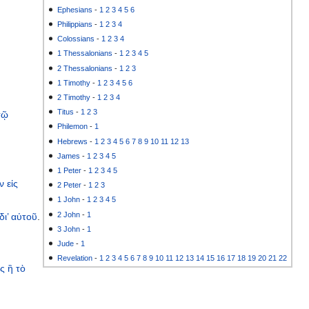
Ephesians
-
1
2
3
4
5
6
Philippians
-
1
2
3
4
Colossians
-
1
2
3
4
1 Thessalonians
-
1
2
3
4
5
2 Thessalonians
-
1
2
3
1 Timothy
-
1
2
3
4
5
6
2 Timothy
-
1
2
3
4
Titus
-
1
2
3
τῷ
Philemon
-
1
Hebrews
-
1
2
3
4
5
6
7
8
9
10
11
12
13
James
-
1
2
3
4
5
1 Peter
-
1
2
3
4
5
ν
εἰς
2 Peter
-
1
2
3
1 John
-
1
2
3
4
5
2 John
-
1
δι’
αὐτοῦ
.
3 John
-
1
Jude
-
1
Revelation
-
1
2
3
4
5
6
7
8
9
10
11
12
13
14
15
16
17
18
19
20
21
22
ς
ἢ
τὸ