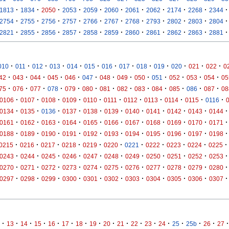
·
·
·
·
·
·
·
·
·
·
·
1813
1834
2050
2053
2059
2060
2061
2062
2174
2268
2344
·
·
·
·
·
·
·
·
·
·
·
2754
2755
2756
2757
2766
2767
2768
2793
2802
2803
2804
·
·
·
·
·
·
·
·
·
·
·
2821
2855
2856
2857
2858
2859
2860
2861
2862
2863
2881
·
·
·
·
·
·
·
·
·
·
·
·
·
010
011
012
013
014
015
016
017
018
019
020
021
022
0
·
·
·
·
·
·
·
·
·
·
·
·
·
42
043
044
045
046
047
048
049
050
051
052
053
054
05
·
·
·
·
·
·
·
·
·
·
·
·
·
75
076
077
078
079
080
081
082
083
084
085
086
087
08
·
·
·
·
·
·
·
·
·
·
·
0106
0107
0108
0109
0110
0111
0112
0113
0114
0115
0116
·
·
·
·
·
·
·
·
·
·
·
0134
0135
0136
0137
0138
0139
0140
0141
0142
0143
0144
·
·
·
·
·
·
·
·
·
·
·
0161
0162
0163
0164
0165
0166
0167
0168
0169
0170
0171
·
·
·
·
·
·
·
·
·
·
·
0188
0189
0190
0191
0192
0193
0194
0195
0196
0197
0198
·
·
·
·
·
·
·
·
·
·
·
0215
0216
0217
0218
0219
0220
0221
0222
0223
0224
0225
·
·
·
·
·
·
·
·
·
·
·
0243
0244
0245
0246
0247
0248
0249
0250
0251
0252
0253
·
·
·
·
·
·
·
·
·
·
·
0270
0271
0272
0273
0274
0275
0276
0277
0278
0279
0280
·
·
·
·
·
·
·
·
·
·
·
0297
0298
0299
0300
0301
0302
0303
0304
0305
0306
0307
·
·
·
·
·
·
·
·
·
·
·
·
·
·
·
·
·
13
14
15
16
17
18
19
20
21
22
23
24
25
25b
26
27