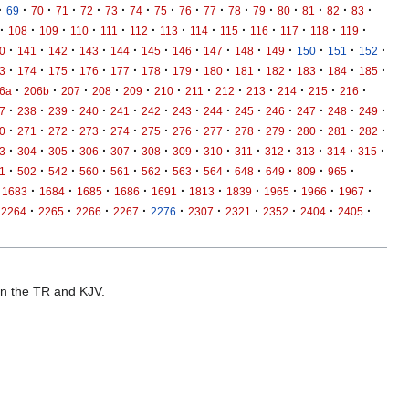
·
·
·
·
·
·
·
·
·
·
·
·
·
·
·
·
69
70
71
72
73
74
75
76
77
78
79
80
81
82
83
·
·
·
·
·
·
·
·
·
·
·
·
·
108
109
110
111
112
113
114
115
116
117
118
119
·
·
·
·
·
·
·
·
·
·
·
·
·
0
141
142
143
144
145
146
147
148
149
150
151
152
·
·
·
·
·
·
·
·
·
·
·
·
·
3
174
175
176
177
178
179
180
181
182
183
184
185
·
·
·
·
·
·
·
·
·
·
·
·
6a
206b
207
208
209
210
211
212
213
214
215
216
·
·
·
·
·
·
·
·
·
·
·
·
·
7
238
239
240
241
242
243
244
245
246
247
248
249
·
·
·
·
·
·
·
·
·
·
·
·
·
0
271
272
273
274
275
276
277
278
279
280
281
282
·
·
·
·
·
·
·
·
·
·
·
·
·
3
304
305
306
307
308
309
310
311
312
313
314
315
·
·
·
·
·
·
·
·
·
·
·
·
1
502
542
560
561
562
563
564
648
649
809
965
·
·
·
·
·
·
·
·
·
·
1683
1684
1685
1686
1691
1813
1839
1965
1966
1967
·
·
·
·
·
·
·
·
·
·
2264
2265
2266
2267
2276
2307
2321
2352
2404
2405
 in the TR and KJV.