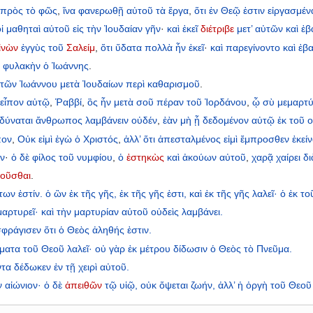
πρὸς
τὸ
φῶς
,
ἵνα
φανερωθῇ
αὐτοῦ
τὰ
ἔργα
,
ὅτι
ἐν
Θεῷ
ἐστιν
εἰργασμέν
ἱ
μαθηταὶ
αὐτοῦ
εἰς
τὴν
Ἰουδαίαν
γῆν
·
καὶ
ἐκεῖ
διέτριβε
μετ’
αὐτῶν
καὶ
ἐβ
ἰνὼν
ἐγγὺς
τοῦ
Σαλείμ
,
ὅτι
ὕδατα
πολλὰ
ἦν
ἐκεῖ
·
καὶ
παρεγίνοντο
καὶ
ἐβα
ν
φυλακὴν
ὁ
Ἰωάννης
.
ητῶν
Ἰωάννου
μετὰ
Ἰουδαίων
περὶ
καθαρισμοῦ
.
εἶπον
αὐτῷ
,
Ῥαββί
,
ὃς
ἦν
μετὰ
σοῦ
πέραν
τοῦ
Ἰορδάνου
,
ᾧ
σὺ
μεμαρτ
δύναται
ἄνθρωπος
λαμβάνειν
οὐδέν
,
ἐὰν
μὴ
ᾖ
δεδομένον
αὐτῷ
ἐκ
τοῦ
πον
,
Οὐκ
εἰμὶ
ἐγὼ
ὁ
Χριστός
,
ἀλλ’
ὅτι
ἀπεσταλμένος
εἰμὶ
ἔμπροσθεν
ἐκεί
ίν
·
ὁ
δὲ
φίλος
τοῦ
νυμφίου
,
ὁ
ἑστηκὼς
καὶ
ἀκούων
αὐτοῦ
,
χαρᾷ
χαίρει
δι
τοῦσθαι
.
των
ἐστίν.
ὁ
ὢν
ἐκ
τῆς
γῆς,
ἐκ
τῆς
γῆς
ἐστι,
καὶ
ἐκ
τῆς
γῆς
λαλεῖ·
ὁ
ἐκ
το
μαρτυρεῖ·
καὶ
τὴν
μαρτυρίαν
αὐτοῦ
οὐδεὶς
λαμβάνει.
σφράγισεν
ὅτι
ὁ
Θεὸς
ἀληθής
ἐστιν.
ματα
τοῦ
Θεοῦ
λαλεῖ·
οὐ
γὰρ
ἐκ
μέτρου
δίδωσιν
ὁ
Θεὸς
τὸ
Πνεῦμα.
ντα
δέδωκεν
ἐν
τῇ
χειρὶ
αὐτοῦ.
ν
αἰώνιον·
ὁ
δὲ
ἀπειθῶν
τῷ
υἱῷ,
οὐκ
ὄψεται
ζωήν,
ἀλλ’
ἡ
ὀργὴ
τοῦ
Θεοῦ