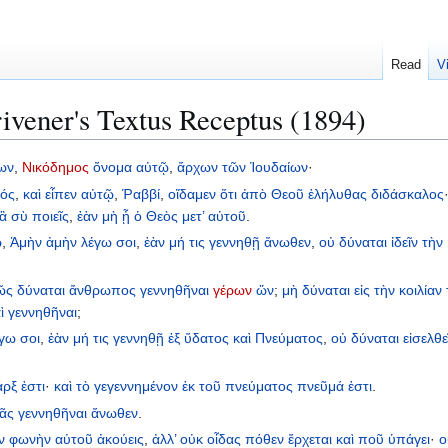
Read
V
ivener's Textus Receptus (1894)
ων
,
Νικόδημος
ὄνομα
αὐτῷ
,
ἄρχων
τῶν
Ἰουδαίων
·
τός
,
καὶ
εἶπεν
αὐτῷ
,
Ῥαββί
,
οἴδαμεν
ὅτι
ἀπὸ
Θεοῦ
ἐλήλυθας
διδάσκαλος
ἃ
σὺ
ποιεῖς
,
ἐὰν
μὴ
ᾖ
ὁ
Θεὸς
μετ’
αὐτοῦ
.
ῷ
,
Ἀμὴν
ἀμὴν
λέγω
σοι
,
ἐὰν
μή
τις
γεννηθῇ
ἄνωθεν
,
οὐ
δύναται
ἰδεῖν
τὴν
ῶς
δύναται
ἄνθρωπος
γεννηθῆναι
γέρων
ὤν
;
μὴ
δύναται
εἰς
τὴν
κοιλίαν
ὶ
γεννηθῆναι
;
έγω
σοι
,
ἐὰν
μή
τις
γεννηθῇ
ἐξ
ὕδατος
καὶ
Πνεύματος
,
οὐ
δύναται
εἰσελθε
άρξ
ἐστι
·
καὶ
τὸ
γεγεννημένον
ἐκ
τοῦ
πνεύματος
πνεῦμά
ἐστι
.
ᾶς
γεννηθῆναι
ἄνωθεν
.
ν
φωνὴν
αὐτοῦ
ἀκούεις
,
ἀλλ’
οὐκ
οἶδας
πόθεν
ἔρχεται
καὶ
ποῦ
ὑπάγει
·
ο