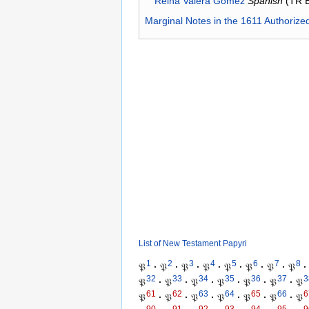
Reina Valera Gómez
Spanish
(TR 
Marginal Notes in the 1611 Authorize
List of New Testament Papyri
1
2
3
4
5
6
7
8
𝔓
·
𝔓
·
𝔓
·
𝔓
·
𝔓
·
𝔓
·
𝔓
·
𝔓
·
32
33
34
35
36
37
3
𝔓
·
𝔓
·
𝔓
·
𝔓
·
𝔓
·
𝔓
·
𝔓
61
62
63
64
65
66
6
𝔓
·
𝔓
·
𝔓
·
𝔓
·
𝔓
·
𝔓
·
𝔓
90
91
92
93
94
95
9