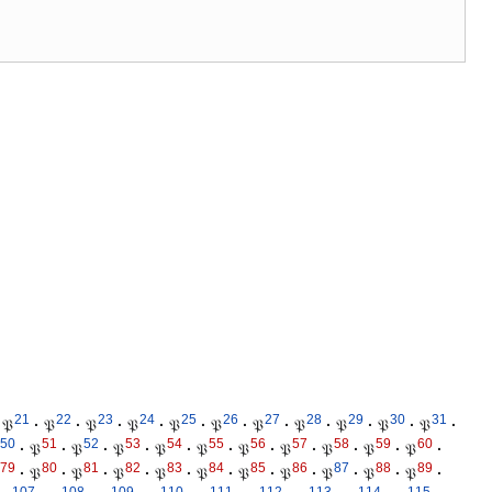
21
22
23
24
25
26
27
28
29
30
31
𝔓
·
𝔓
·
𝔓
·
𝔓
·
𝔓
·
𝔓
·
𝔓
·
𝔓
·
𝔓
·
𝔓
·
𝔓
·
50
51
52
53
54
55
56
57
58
59
60
·
𝔓
·
𝔓
·
𝔓
·
𝔓
·
𝔓
·
𝔓
·
𝔓
·
𝔓
·
𝔓
·
𝔓
·
79
80
81
82
83
84
85
86
87
88
89
·
𝔓
·
𝔓
·
𝔓
·
𝔓
·
𝔓
·
𝔓
·
𝔓
·
𝔓
·
𝔓
·
𝔓
·
107
108
109
110
111
112
113
114
115