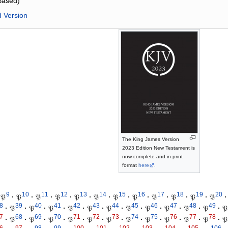
Based)
d Version
The King James Version
2023 Edition New Testament is
now complete and in print
format
here
.
9
10
11
12
13
14
15
16
17
18
19
20
𝔓
·
𝔓
·
𝔓
·
𝔓
·
𝔓
·
𝔓
·
𝔓
·
𝔓
·
𝔓
·
𝔓
·
𝔓
·
𝔓
·
8
39
40
41
42
43
44
45
46
47
48
49
·
𝔓
·
𝔓
·
𝔓
·
𝔓
·
𝔓
·
𝔓
·
𝔓
·
𝔓
·
𝔓
·
𝔓
·
𝔓
·
𝔓
7
68
69
70
71
72
73
74
75
76
77
78
·
𝔓
·
𝔓
·
𝔓
·
𝔓
·
𝔓
·
𝔓
·
𝔓
·
𝔓
·
𝔓
·
𝔓
·
𝔓
·
𝔓
6
97
98
99
100
101
102
103
104
105
106