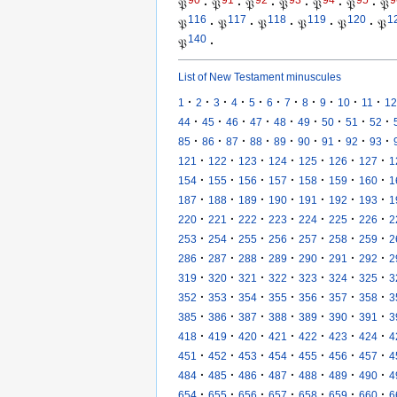
𝔓
·
𝔓
·
𝔓
·
𝔓
·
𝔓
·
𝔓
·
𝔓
116
117
118
119
120
1
𝔓
·
𝔓
·
𝔓
·
𝔓
·
𝔓
·
𝔓
140
𝔓
·
List of New Testament minuscules
·
·
·
·
·
·
·
·
·
·
·
1
2
3
4
5
6
7
8
9
10
11
12
·
·
·
·
·
·
·
·
·
44
45
46
47
48
49
50
51
52
·
·
·
·
·
·
·
·
·
85
86
87
88
89
90
91
92
93
·
·
·
·
·
·
·
121
122
123
124
125
126
127
1
·
·
·
·
·
·
·
154
155
156
157
158
159
160
1
·
·
·
·
·
·
·
187
188
189
190
191
192
193
1
·
·
·
·
·
·
·
220
221
222
223
224
225
226
2
·
·
·
·
·
·
·
253
254
255
256
257
258
259
2
·
·
·
·
·
·
·
286
287
288
289
290
291
292
2
·
·
·
·
·
·
·
319
320
321
322
323
324
325
3
·
·
·
·
·
·
·
352
353
354
355
356
357
358
3
·
·
·
·
·
·
·
385
386
387
388
389
390
391
3
·
·
·
·
·
·
·
418
419
420
421
422
423
424
4
·
·
·
·
·
·
·
451
452
453
454
455
456
457
4
·
·
·
·
·
·
·
484
485
486
487
488
489
490
4
·
·
·
·
·
·
·
654
655
656
657
658
659
660
6