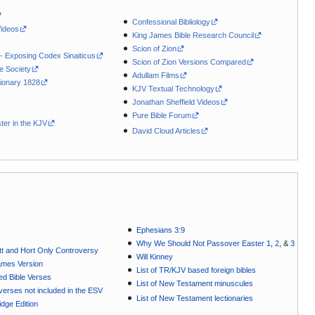
Confessional Bibliology
Videos
King James Bible Research Council
Scion of Zion
 - Exposing Codex Sinaiticus
Scion of Zion Versions Compared
le Society
Adullam Films
ionary 1828
KJV Textual Technology
Jonathan Sheffield Videos
Pure Bible Forum
ter in the KJV
David Cloud Articles
Ephesians 3:9
Why We Should Not Passover Easter 1
,
2
, &
3
t and Hort Only Controversy
Will Kinney
ames Version
List of TR/KJV based foreign bibles
ted Bible Verses
List of New Testament minuscules
e verses not included in the ESV
List of New Testament lectionaries
dge Edition