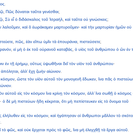
τος
.
τῷ
,
Πῶς
δύναται
ταῦτα
γενέσθαι
;
τῷ
,
Σὺ
εἶ
ὁ
διδάσκαλος
τοῦ
Ἰσραήλ
,
καὶ
ταῦτα
οὐ
γινώσκεις
;
ν
λαλοῦμεν
,
καὶ
ὃ
ἑωράκαμεν
μαρτυροῦμεν
·
καὶ
τὴν
μαρτυρίαν
ἡμῶν
οὐ
στεύετε
,
πῶς
,
ἐὰν
εἴπω
ὑμῖν
τὰ
ἐπουράνια
,
πιστεύσετε
;
ρανόν
,
εἰ
μὴ
ὁ
ἐκ
τοῦ
οὐρανοῦ
καταβάς
,
ὁ
υἱὸς
τοῦ
ἀνθρώπου
ὁ
ὤν
ἐν
ιν
ἐν
τῇ
ἐρήμῳ
,
οὕτως
ὑψωθῆναι
δεῖ
τὸν
υἱὸν
τοῦ
ἀνθρώπου
·
ἀπόληται
,
ἀλλ’
ἔχῃ
ζωὴν
αἰώνιον
.
κόσμον
,
ὥστε
τὸν
υἱὸν
αὐτοῦ
τὸν
μονογενῆ
ἔδωκεν
,
ἵνα
πᾶς
ὁ
πιστεύω
ἰώνιον
.
ἱὸν
αὐτοῦ
εἰς
τὸν
κόσμον
ἵνα
κρίνῃ
τὸν
κόσμον
,
ἀλλ’
ἵνα
σωθῇ
ὁ
κόσμος
ι
·
ὁ
δὲ
μὴ
πιστεύων
ἤδη
κέκριται
,
ὅτι
μὴ
πεπίστευκεν
εἰς
τὸ
ὄνομα
τοῦ
ς
ἐλήλυθεν
εἰς
τὸν
κόσμον
,
καὶ
ἠγάπησαν
οἱ
ἄνθρωποι
μᾶλλον
τὸ
σκότο
α
.
ῖ
τὸ
φῶς
,
καὶ
οὐκ
ἔρχεται
πρὸς
τὸ
φῶς
,
ἵνα
μὴ
ἐλεγχθῇ
τὰ
ἔργα
αὐτοῦ
.