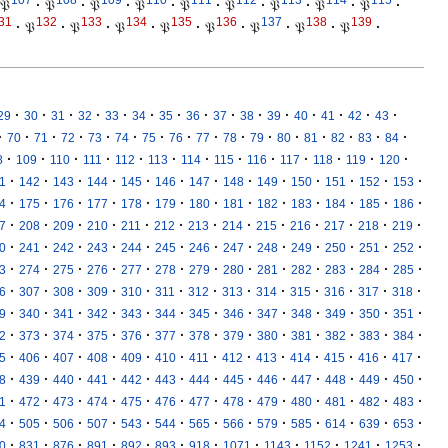
𝔓
·
𝔓
·
𝔓
·
𝔓
·
𝔓
·
𝔓
·
𝔓
·
𝔓
·
𝔓
·
31
132
133
134
135
136
137
138
139
·
𝔓
·
𝔓
·
𝔓
·
𝔓
·
𝔓
·
𝔓
·
𝔓
·
𝔓
·
·
·
·
·
·
·
·
·
·
·
·
·
·
·
·
29
30
31
32
33
34
35
36
37
38
39
40
41
42
43
·
·
·
·
·
·
·
·
·
·
·
·
·
·
·
·
70
71
72
73
74
75
76
77
78
79
80
81
82
83
84
·
·
·
·
·
·
·
·
·
·
·
·
·
8
109
110
111
112
113
114
115
116
117
118
119
120
·
·
·
·
·
·
·
·
·
·
·
·
·
1
142
143
144
145
146
147
148
149
150
151
152
153
·
·
·
·
·
·
·
·
·
·
·
·
·
4
175
176
177
178
179
180
181
182
183
184
185
186
·
·
·
·
·
·
·
·
·
·
·
·
·
7
208
209
210
211
212
213
214
215
216
217
218
219
·
·
·
·
·
·
·
·
·
·
·
·
·
0
241
242
243
244
245
246
247
248
249
250
251
252
·
·
·
·
·
·
·
·
·
·
·
·
·
3
274
275
276
277
278
279
280
281
282
283
284
285
·
·
·
·
·
·
·
·
·
·
·
·
·
6
307
308
309
310
311
312
313
314
315
316
317
318
·
·
·
·
·
·
·
·
·
·
·
·
·
9
340
341
342
343
344
345
346
347
348
349
350
351
·
·
·
·
·
·
·
·
·
·
·
·
·
2
373
374
375
376
377
378
379
380
381
382
383
384
·
·
·
·
·
·
·
·
·
·
·
·
·
5
406
407
408
409
410
411
412
413
414
415
416
417
·
·
·
·
·
·
·
·
·
·
·
·
·
8
439
440
441
442
443
444
445
446
447
448
449
450
·
·
·
·
·
·
·
·
·
·
·
·
·
1
472
473
474
475
476
477
478
479
480
481
482
483
·
·
·
·
·
·
·
·
·
·
·
·
·
4
505
506
507
543
544
565
566
579
585
614
639
653
·
·
·
·
·
·
·
·
·
·
·
·
0
831
876
891
892
893
918
1071
1143
1152
1241
1253