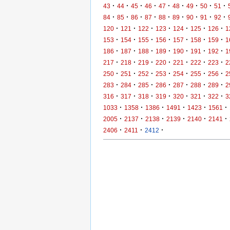
·
·
·
·
·
·
·
·
·
43
44
45
46
47
48
49
50
51
·
·
·
·
·
·
·
·
·
84
85
86
87
88
89
90
91
92
·
·
·
·
·
·
·
120
121
122
123
124
125
126
1
·
·
·
·
·
·
·
153
154
155
156
157
158
159
1
·
·
·
·
·
·
·
186
187
188
189
190
191
192
1
·
·
·
·
·
·
·
217
218
219
220
221
222
223
2
·
·
·
·
·
·
·
250
251
252
253
254
255
256
2
·
·
·
·
·
·
·
283
284
285
286
287
288
289
2
·
·
·
·
·
·
·
316
317
318
319
320
321
322
3
·
·
·
·
·
·
1033
1358
1386
1491
1423
1561
·
·
·
·
·
·
2005
2137
2138
2139
2140
2141
·
·
·
2406
2411
2412