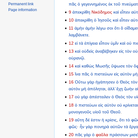
πᾶς
ὁ
γεγεννημένος
ἐκ
τοῦ
πνεύμα
Permanent link
Page information
9
ἀπεκρίθη
Νικόδημος
καὶ
εἶπεν
αὐ
10
ἀπεκρίθη
ὁ
Ἰησοῦς
καὶ
εἶπεν
αὐ
11
ἀμὴν
ἀμὴν
λέγω
σοι
ὅτι
ὃ
οἴδαμε
λαμβάνετε
.
12
εἰ
τὰ
ἐπίγεια
εἶπον
ὑμῖν
καὶ
οὐ
πι
13
καὶ
οὐδεὶς
ἀναβέβηκεν
εἰς
τὸν
οὐ
οὐρανῷ
.
14
καὶ
καθὼς
Μωσῆς
ὕψωσε
τὸν
ὄφ
15
ἵνα
πᾶς
ὁ
πιστεύων
εἰς
αὐτὸν
μὴ
16
Οὕτω
γὰρ
ἠγάπησεν
ὁ
Θεὸς
τὸν
αὐτὸν
μὴ
ἀπόληται
,
ἀλλ’
ἔχῃ
ζωὴν
α
17
οὐ
γὰρ
ἀπέστειλεν
ὁ
Θεὸς
τὸν
υ
18
ὁ
πιστεύων
εἰς
αὐτὸν
οὐ
κρίνετα
μονογενοῦς
υἱοῦ
τοῦ
Θεοῦ
.
19
αὕτη
δέ
ἐστιν
ἡ
κρίσις
,
ὅτι
τὸ
φῶ
φῶς
·
ἦν
γὰρ
πονηρὰ
αὐτῶν
τὰ
ἔργ
20
πᾶς
γὰρ
ὁ
φαῦλα
πράσσων
μισε