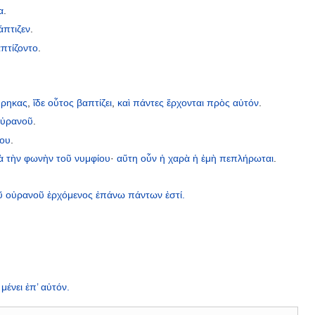
α
.
άπτιζεν
.
πτίζοντο
.
ύρηκας
,
ἴδε
οὗτος
βαπτίζει
,
καὶ
πάντες
ἔρχονται
πρὸς
αὐτόν
.
οὐρανοῦ
.
νου
.
ὰ
τὴν
φωνὴν
τοῦ
νυμφίου
·
αὕτη
οὖν
ἡ
χαρὰ
ἡ
ἐμὴ
πεπλήρωται
.
ῦ
οὐρανοῦ
ἐρχόμενος
ἐπάνω
πάντων
ἐστί.
μένει
ἐπ’
αὐτόν.