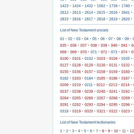
·
·
·
·
·
·
1423
1424
1432
1582
1739
1780
·
·
·
·
·
·
2612
2613
2614
2615
2616
2641
·
·
·
·
·
·
2815
2816
2817
2818
2819
2820
List of New Testament uncials
·
·
·
·
·
·
·
·
·
01
02
03
04
05
06
07
08
09
·
·
·
·
·
·
·
035
036
037
038
039
040
041
0
·
·
·
·
·
·
·
068
069
070
071
072
073
074
0
·
·
·
·
·
·
0100
0101
0102
0103
0104
0105
·
·
·
·
·
·
0127
0128
0129
0130
0131
0132
·
·
·
·
·
·
0155
0156
0157
0158
0159
0160
·
·
·
·
·
·
0182
0183
0184
0185
0186
0187
·
·
·
·
·
·
0209
0210
0211
0212
0213
0214
·
·
·
·
·
·
0237
0238
0239
0240
0241
0242
·
·
·
·
·
·
0264
0265
0266
0267
0268
0269
·
·
·
·
·
·
0291
0292
0293
0294
0295
0296
·
·
·
·
·
·
0318
0319
0320
0321
0322
0323
List of New Testament lectionaries
·
·
·
·
·
·
·
·
·
·
·
1
2
3
4
5
6
7
8
9
10
11
12