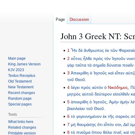
Page
Discussion
John 3 Greek NT: Scr
Jump
Jump
1
Ἦν
δὲ
ἄνθρωπος
ἐκ
τῶν
Φαρισαί
to
to
2
οὗτος
ἦλθε
πρὸς
τὸν
Ἰησοῦν
νυκ
Main page
navigation
search
King James Version
γὰρ
ταῦτα
τὰ
σημεῖα
δύναται
ποιεῖν
KJV 2023
3
Ἀπεκρίθη
ὁ
Ἰησοῦς
καὶ
εἶπεν
αὐτ
Textus Receptus
τοῦ
Θεοῦ
.
Old Testament
New Testament
4
λέγει
πρὸς
αὐτὸν
ὁ
Νικόδημος
,
Π
Recent changes
μητρὸς
αὐτοῦ
δεύτερον
εἰσελθεῖν
κα
Random page
5
ἀπεκρίθη
ὁ
Ἰησοῦς
,
Ἀμὴν
ἀμὴν
λ
Special pages
βασιλείαν
τοῦ
Θεοῦ
.
Tools
6
τὸ
γεγεννημένον
ἐκ
τῆς
σαρκὸς
σ
What links here
7
μὴ
θαυμάσῃς
ὅτι
εἶπόν
σοι
,
Δεῖ
ὑμ
Related changes
8
τὸ
πνεῦμα
ὅπου
θέλει
πνεῖ
,
καὶ
τὴ
Printable version