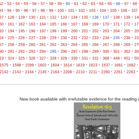
·
·
·
·
·
·
·
·
·
·
·
·
·
·
·
·
52
53
54
55
56
57
58
59
60
61
62
63
64
65
66
67
68
·
·
·
·
·
·
·
·
·
·
·
·
·
·
93
94
95
96
97
98
99
100
101
102
103
104
105
106
107
·
·
·
·
·
·
·
·
·
·
·
·
·
27
128
129
130
131
132
133
134
135
136
137
138
139
14
·
·
·
·
·
·
·
·
·
·
·
·
·
60
161
162
163
164
165
166
167
168
169
170
171
172
17
·
·
·
·
·
·
·
·
·
·
·
·
·
93
194
195
196
197
198
199
200
201
202
203
204
205
20
·
·
·
·
·
·
·
·
·
·
·
·
·
24
225
226
227
228
229
230
231
232
233
234
235
236
23
·
·
·
·
·
·
·
·
·
·
·
·
·
57
258
259
260
261
262
263
264
265
266
267
268
269
27
·
·
·
·
·
·
·
·
·
·
·
·
·
90
291
292
293
294
295
296
297
298
299
300
301
302
30
·
·
·
·
·
·
·
·
·
·
·
·
·
23
324
325
326
327
328
329
330
331
332
368
449
451
50
·
·
·
·
·
·
·
·
·
·
·
1575
1598
1599
1602
1604
1614
1619
1623
1637
1681
1682
·
·
·
·
·
·
·
·
·
·
·
2142
2143
2144
2145
2164
2208
2210
2211
2260
2261
2263
New book available with irrefutable evidence for the reading