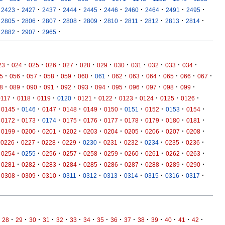
·
·
·
·
·
·
·
·
·
·
2423
2427
2437
2444
2445
2446
2460
2464
2491
2495
·
·
·
·
·
·
·
·
·
·
2805
2806
2807
2808
2809
2810
2811
2812
2813
2814
·
·
·
2882
2907
2965
·
·
·
·
·
·
·
·
·
·
·
·
23
024
025
026
027
028
029
030
031
032
033
034
·
·
·
·
·
·
·
·
·
·
·
·
·
5
056
057
058
059
060
061
062
063
064
065
066
067
·
·
·
·
·
·
·
·
·
·
·
·
8
089
090
091
092
093
094
095
096
097
098
099
·
·
·
·
·
·
·
·
·
·
0117
0118
0119
0120
0121
0122
0123
0124
0125
0126
·
·
·
·
·
·
·
·
·
·
0145
0146
0147
0148
0149
0150
0151
0152
0153
0154
·
·
·
·
·
·
·
·
·
·
0172
0173
0174
0175
0176
0177
0178
0179
0180
0181
·
·
·
·
·
·
·
·
·
·
0199
0200
0201
0202
0203
0204
0205
0206
0207
0208
·
·
·
·
·
·
·
·
·
·
0226
0227
0228
0229
0230
0231
0232
0234
0235
0236
·
·
·
·
·
·
·
·
·
·
0254
0255
0256
0257
0258
0259
0260
0261
0262
0263
·
·
·
·
·
·
·
·
·
·
0281
0282
0283
0284
0285
0286
0287
0288
0289
0290
·
·
·
·
·
·
·
·
·
·
0308
0309
0310
0311
0312
0313
0314
0315
0316
0317
·
·
·
·
·
·
·
·
·
·
·
·
·
·
·
28
29
30
31
32
33
34
35
36
37
38
39
40
41
42