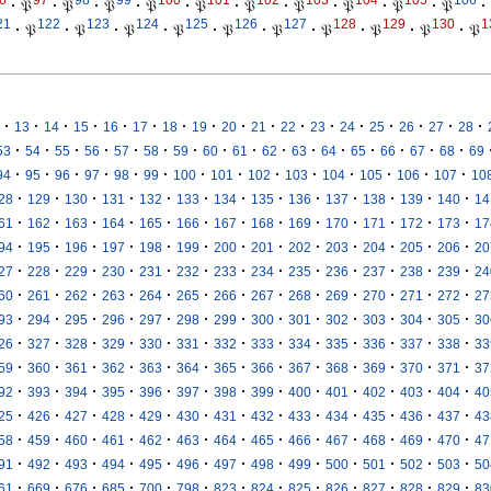
·
𝔓
·
𝔓
·
𝔓
·
𝔓
·
𝔓
·
𝔓
·
𝔓
·
𝔓
·
𝔓
·
𝔓
·
21
122
123
124
125
126
127
128
129
130
1
·
𝔓
·
𝔓
·
𝔓
·
𝔓
·
𝔓
·
𝔓
·
𝔓
·
𝔓
·
𝔓
·
𝔓
·
·
·
·
·
·
·
·
·
·
·
·
·
·
·
·
·
13
14
15
16
17
18
19
20
21
22
23
24
25
26
27
28
·
·
·
·
·
·
·
·
·
·
·
·
·
·
·
·
53
54
55
56
57
58
59
60
61
62
63
64
65
66
67
68
69
·
·
·
·
·
·
·
·
·
·
·
·
·
·
94
95
96
97
98
99
100
101
102
103
104
105
106
107
10
·
·
·
·
·
·
·
·
·
·
·
·
·
28
129
130
131
132
133
134
135
136
137
138
139
140
14
·
·
·
·
·
·
·
·
·
·
·
·
·
61
162
163
164
165
166
167
168
169
170
171
172
173
17
·
·
·
·
·
·
·
·
·
·
·
·
·
94
195
196
197
198
199
200
201
202
203
204
205
206
20
·
·
·
·
·
·
·
·
·
·
·
·
·
27
228
229
230
231
232
233
234
235
236
237
238
239
24
·
·
·
·
·
·
·
·
·
·
·
·
·
60
261
262
263
264
265
266
267
268
269
270
271
272
27
·
·
·
·
·
·
·
·
·
·
·
·
·
93
294
295
296
297
298
299
300
301
302
303
304
305
30
·
·
·
·
·
·
·
·
·
·
·
·
·
26
327
328
329
330
331
332
333
334
335
336
337
338
33
·
·
·
·
·
·
·
·
·
·
·
·
·
59
360
361
362
363
364
365
366
367
368
369
370
371
37
·
·
·
·
·
·
·
·
·
·
·
·
·
92
393
394
395
396
397
398
399
400
401
402
403
404
40
·
·
·
·
·
·
·
·
·
·
·
·
·
25
426
427
428
429
430
431
432
433
434
435
436
437
43
·
·
·
·
·
·
·
·
·
·
·
·
·
58
459
460
461
462
463
464
465
466
467
468
469
470
47
·
·
·
·
·
·
·
·
·
·
·
·
·
91
492
493
494
495
496
497
498
499
500
501
502
503
50
·
·
·
·
·
·
·
·
·
·
·
·
·
61
669
676
685
700
798
823
824
825
826
827
828
829
83