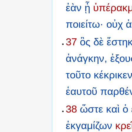
ἐὰν
ᾖ
ὑπέρακμ
ποιείτω·
οὐχ
ἁ
37
ὃς
δὲ
ἕστη
ἀνάγκην,
ἐξου
τοῦτο
κέκρικε
ἑαυτοῦ
παρθέ
38
ὥστε
καὶ
ὁ
ἑκγαμίζων
κρε