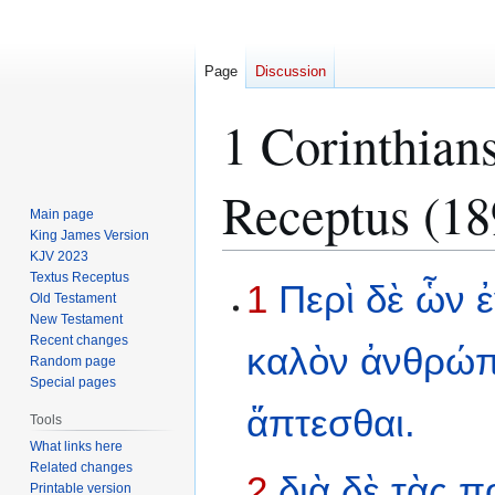
Page
Discussion
1 Corinthian
Receptus (18
Main page
King James Version
KJV 2023
Textus Receptus
Jump
Jump
1
Περὶ
δὲ
ὧν
Old Testament
to
to
New Testament
navigation
search
Recent changes
καλὸν
ἀνθρώ
Random page
Special pages
ἅπτεσθαι.
Tools
What links here
Related changes
2
διὰ
δὲ
τὰς
π
Printable version