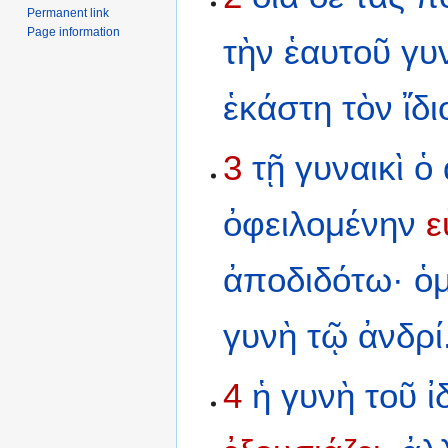
Permanent link
Page information
τὴν
ἑαυτοῦ
γυ
ἑκάστη
τὸν
ἴδι
3
τῇ
γυναικὶ
ὁ
ὀφειλομένην
ε
ἀποδιδότω·
ὁ
γυνὴ
τῷ
ἀνδρί
4
ἡ
γυνὴ
τοῦ
ἰ