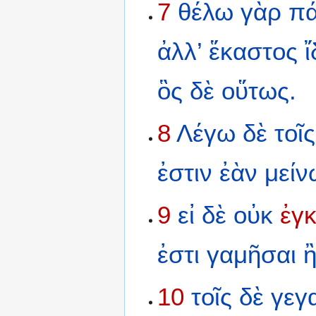
7
θέλω
γὰρ
πά
ἀλλ’
ἕκαστος
ἴ
ὃς
δὲ
οὕτως.
8
Λέγω
δὲ
τοῖς
ἐστιν
ἐὰν
μείν
9
εἰ
δὲ
οὐκ
ἐγ
ἐστι
γαμῆσαι
10
τοῖς
δὲ
γεγ