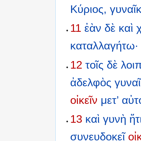
Κύριος,
γυναῖ
11
ἐὰν
δὲ
καὶ
καταλλαγήτω·
12
τοῖς
δὲ
λοι
ἀδελφὸς
γυνα
οἰκεῖν
μετ’
αὐτ
13
καὶ
γυνὴ
ἥτ
συνευδοκεῖ
οἰ