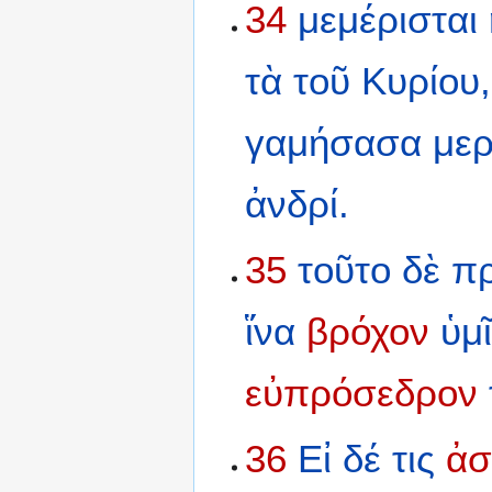
34
μεμέρισται
τὰ
τοῦ
Κυρίου,
γαμήσασα
μερ
ἀνδρί.
35
τοῦτο
δὲ
π
ἵνα
βρόχον
ὑμ
εὐπρόσεδρον
36
Εἰ
δέ
τις
ἀσ