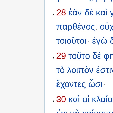
28
ἐὰν
δὲ
καὶ
παρθένος
,
οὐ
τοιοῦτοι
·
ἐγὼ
29
τοῦτο
δέ
φη
τὸ
λοιπὸν
ἐστι
ἔχοντες
ὦσι
·
30
καὶ
οἱ
κλαίο