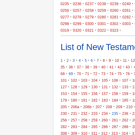
·
·
·
·
·
·
0235
0236
0237
0238
0239
0240
·
·
·
·
·
·
0256
0257
0258
0259
0260
0261
·
·
·
·
·
·
0277
0278
0279
0280
0281
0282
·
·
·
·
·
·
0298
0299
0300
0301
0302
0303
·
·
·
·
·
0319
0320
0321
0322
0323
List of New Testame
·
·
·
·
·
·
·
·
·
·
·
1
2
3
4
5
6
7
8
9
10
11
12
·
·
·
·
·
·
·
·
·
35
36
37
38
39
40
41
42
43
·
·
·
·
·
·
·
·
·
68
69
70
71
72
73
74
75
76
·
·
·
·
·
·
·
101
102
103
104
105
106
107
1
·
·
·
·
·
·
·
127
128
129
130
131
132
133
1
·
·
·
·
·
·
·
153
154
155
156
157
158
159
1
·
·
·
·
·
·
·
179
180
181
182
183
184
185
1
·
·
·
·
·
·
205
206a
206b
207
208
209
210
·
·
·
·
·
·
·
230
231
232
233
234
235
236
2
·
·
·
·
·
·
·
256
257
258
259
260
261
262
2
·
·
·
·
·
·
·
282
283
284
285
286
287
288
2
·
·
·
·
·
·
·
308
309
310
311
312
313
314
3