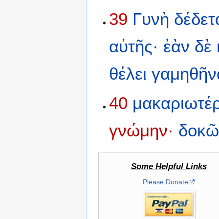
39
Γυνὴ
δέδετ
αὐτῆς·
ἐὰν
δὲ
θέλει
γαμηθῆνα
40
μακαριωτέ
γνώμην·
δοκ
Some Helpful Links
Please Donate