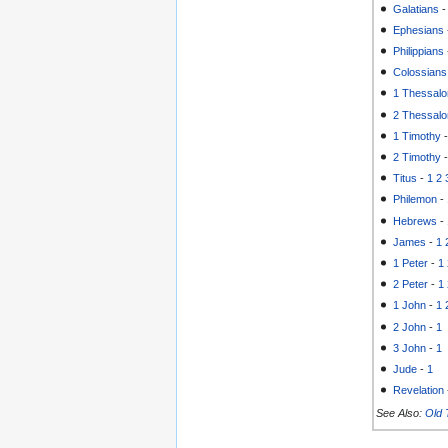
Galatians
Ephesians
Philippians
Colossians
1 Thessalo
2 Thessalo
1 Timothy
2 Timothy
Titus
-
1
2
Philemon
-
Hebrews
-
James
-
1
1 Peter
-
1
2 Peter
-
1
1 John
-
1
2 John
-
1
3 John
-
1
Jude
-
1
Revelation
See Also:
Old 