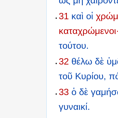
ὡς
μὴ
χαίροντ
31
καὶ
οἱ
χρώμ
καταχρώμενοι
τούτου.
32
θέλω
δὲ
ὑμ
τοῦ
Κυρίου,
π
33
ὁ
δὲ
γαμήσ
γυναικί.