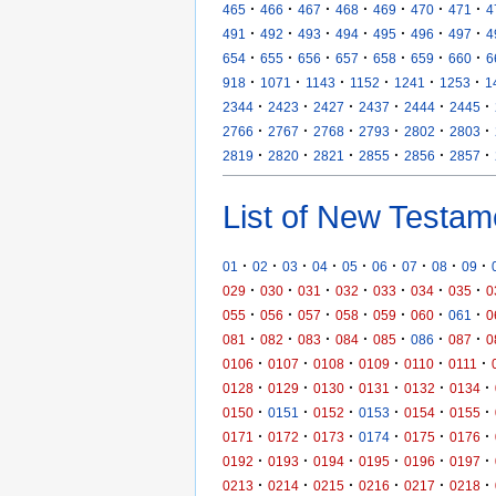
·
·
·
·
·
·
·
465
466
467
468
469
470
471
4
·
·
·
·
·
·
·
491
492
493
494
495
496
497
4
·
·
·
·
·
·
·
654
655
656
657
658
659
660
6
·
·
·
·
·
·
918
1071
1143
1152
1241
1253
1
·
·
·
·
·
·
2344
2423
2427
2437
2444
2445
·
·
·
·
·
·
2766
2767
2768
2793
2802
2803
·
·
·
·
·
·
2819
2820
2821
2855
2856
2857
List of New Testam
·
·
·
·
·
·
·
·
·
01
02
03
04
05
06
07
08
09
·
·
·
·
·
·
·
029
030
031
032
033
034
035
0
·
·
·
·
·
·
·
055
056
057
058
059
060
061
0
·
·
·
·
·
·
·
081
082
083
084
085
086
087
0
·
·
·
·
·
·
0106
0107
0108
0109
0110
0111
·
·
·
·
·
·
0128
0129
0130
0131
0132
0134
·
·
·
·
·
·
0150
0151
0152
0153
0154
0155
·
·
·
·
·
·
0171
0172
0173
0174
0175
0176
·
·
·
·
·
·
0192
0193
0194
0195
0196
0197
·
·
·
·
·
·
0213
0214
0215
0216
0217
0218