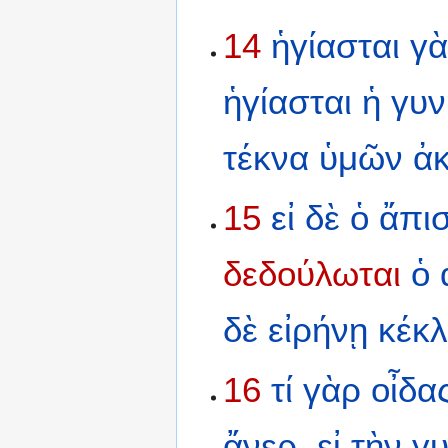
14
ἡγίασται
γ
ἡγίασται
ἡ
γυν
τέκνα
ὑμῶν
ἀ
15
εἰ
δὲ
ὁ
ἄπι
δεδούλωται
ὁ
δὲ
εἰρήνῃ
κέκ
16
τί
γὰρ
οἶδα
ἄνερ,
εἰ
τὴν
γυ