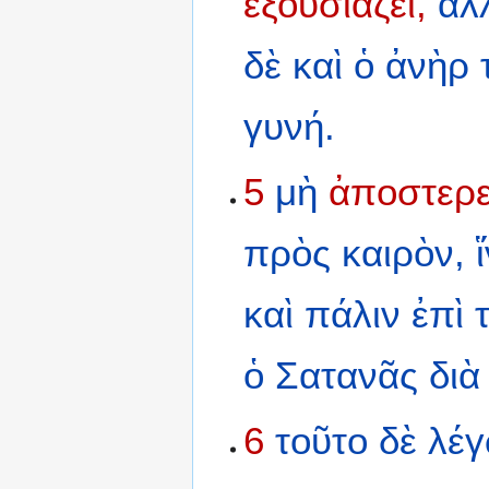
ἐξουσιάζει,
ἀλ
δὲ
καὶ
ὁ
ἀνὴρ
γυνή.
5
μὴ
ἀποστερε
πρὸς
καιρὸν,
καὶ
πάλιν
ἐπὶ
ὁ
Σατανᾶς
διὰ
6
τοῦτο
δὲ
λέ