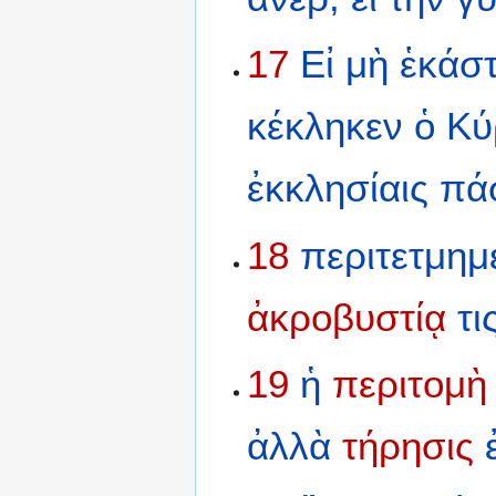
17
Εἰ
μὴ
ἑκάσ
κέκληκεν
ὁ
Κύ
ἐκκλησίαις
πά
18
περιτετμημ
ἀκροβυστίᾳ
τι
19
ἡ
περιτομὴ
ἀλλὰ
τήρησις