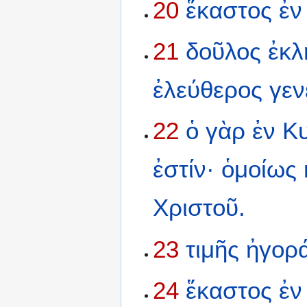
20
ἕκαστος
ἐν
21
δοῦλος
ἐκλ
ἐλεύθερος
γεν
22
ὁ
γὰρ
ἐν
Κ
ἐστίν·
ὁμοίως
Χριστοῦ.
23
τιμῆς
ἠγορ
24
ἕκαστος
ἐν