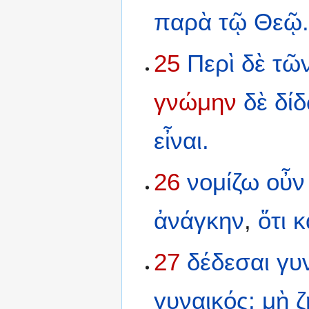
παρὰ
τῷ
Θεῷ
25
Περὶ
δὲ
τῶ
γνώμην
δὲ
δί
εἶναι.
26
νομίζω
οὖν
ἀνάγκην
,
ὅτι
κ
27
δέδεσαι
γυν
γυναικός;
μὴ
ζ