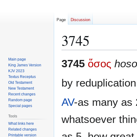
Page
Discussion
3745
Jump
Jump
Main page
3745
ὅσος
hoso
to
to
King James Version
KJV 2023
navigation
search
Textus Receptus
by reduplicatio
Old Testament
New Testament
Recent changes
AV
-as many as 2
Random page
Special pages
whatsoever thin
Tools
What links here
Related changes
as 5, how great 
Printable version