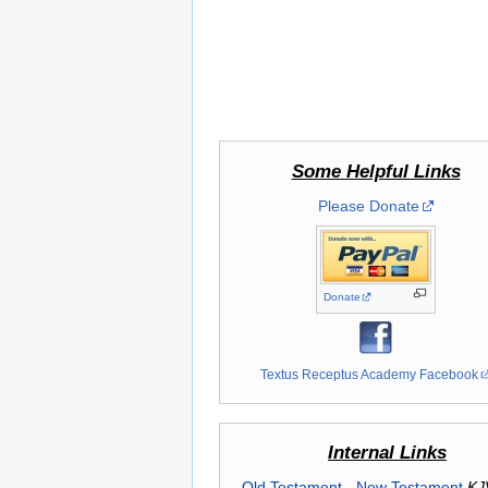
Some Helpful Links
Please Donate
Donate
Textus Receptus Academy Facebook
Internal Links
Old Testament
-
New Testament
KJ