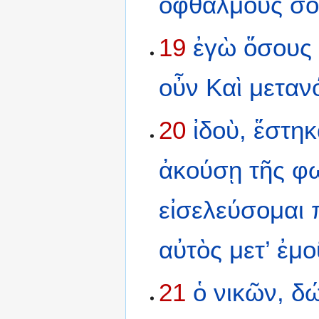
ὀφθαλμούς
σο
19
ἐγὼ
ὅσους
οὖν
Καὶ
μεταν
20
ἰδοὺ,
ἕστηκ
ἀκούσῃ
τῆς
φ
εἰσελεύσομαι
αὐτὸς
μετ’
ἐμο
21
ὁ
νικῶν,
δ