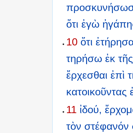
προσκυνήσωσ
ὅτι
ἐγὼ
ἠγάπη
10
ὅτι
ἐτήρησ
τηρήσω
ἐκ
τῆ
ἔρχεσθαι
ἐπὶ
τ
κατοικοῦντας
11
ἰδού,
ἔρχομ
τὸν
στέφανόν