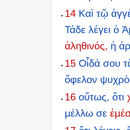
14
Καὶ
τῷ
ἀγγ
Τάδε
λέγει
ὁ
Ἀ
ἀληθινός,
ἡ
ἀ
15
Οἶδά
σου
τ
ὄφελον
ψυχρὸ
16
οὕτως,
ὅτι
μέλλω
σε
ἐμέσ