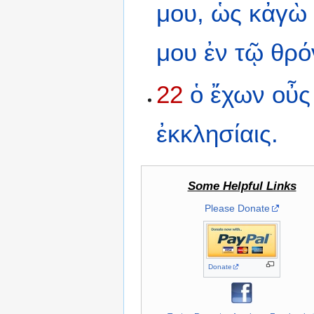
μου,
ὡς
κἀγὼ
μου
ἐν
τῷ
θρ
22
ὁ
ἔχων
οὖς
ἐκκλησίαις.
Some Helpful Links
Please Donate
Donate