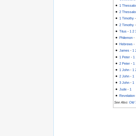
1 Thessalo
2 Thessalo
1 Timothy
2 Timothy
Titus
-
1
2
Philemon
-
Hebrews
-
James
-
1
1 Peter
-
1
2 Peter
-
1
1 John
-
1
2 John
-
1
3 John
-
1
Jude
-
1
Revelation
See Also:
Old 