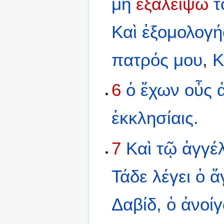
μὴ
ἐξαλείψω
τ
Καὶ
ἐξομολογή
πατρός
μου
,
Κ
6
ὁ
ἔχων
οὖς
ἐκκλησίαις.
7
Καὶ
τῷ
ἀγγέ
Τάδε
λέγει
ὁ
ἅ
Δαβίδ,
ὁ
ἀνοί