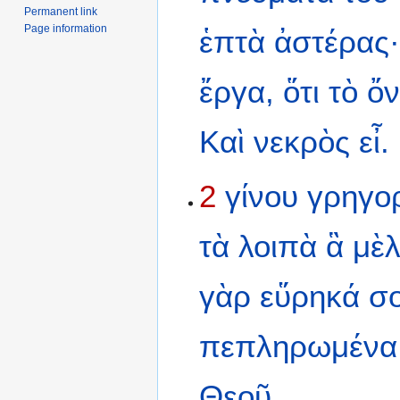
Permanent link
Page information
ἑπτὰ
ἀστέρας
ἔργα,
ὅτι
τὸ
ὄ
Καὶ
νεκρὸς
εἶ.
2
γίνου
γρηγο
τὰ
λοιπὰ
ἃ
μὲλ
γὰρ
εὕρηκά
σ
πεπληρωμένα
Θεοῦ.