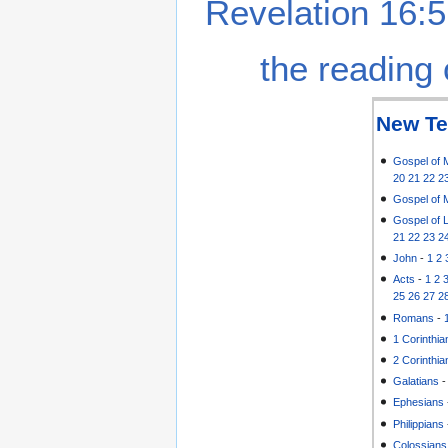
Revelation 16:5
the reading 
New Te
Gospel of 
20
21
22
2
Gospel of 
Gospel of 
21
22
23
2
John
-
1
2
Acts
-
1
2
25
26
27
2
Romans
-
1 Corinthia
2 Corinthia
Galatians
Ephesians
Philippians
Colossians