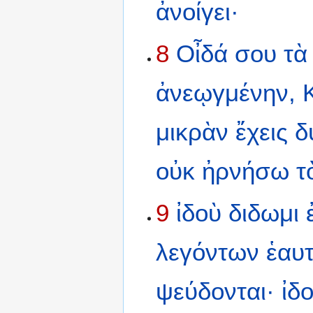
ἀνοίγει·
8
Οἶδά
σου
τὰ
ἀνεῳγμένην,
μικρὰν
ἔχεις
δ
οὐκ
ἠρνήσω
τ
9
ἰδοὺ
διδωμι
λεγόντων
ἑαυ
ψεύδονται·
ἰδ