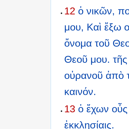
12
ὁ
νικῶν,
π
μου,
Καὶ
ἔξω
ὄνομα
τοῦ
Θε
Θεοῦ
μου.
τῆς
οὐρανοῦ
ἀπὸ
καινόν.
13
ὁ
ἔχων
οὖς
ἐκκλησίαις.