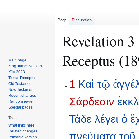
Page
Discussion
Revelation 3
Receptus (18
Main page
King James Version
KJV 2023
Textus Receptus
Jump
Jump
1
Καὶ
τῷ
ἀγγέ
Old Testament
to
to
New Testament
navigation
search
Recent changes
Σάρδεσιν
ἐκκλ
Random page
Special pages
Τάδε
λέγει
ὁ
ἔ
Tools
What links here
Related changes
πνεύματα
τοῦ
Printable version