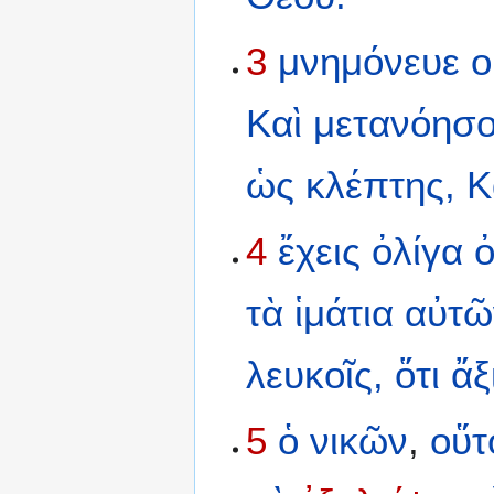
3
μνημόνευε
ο
Καὶ
μετανόησο
ὡς
κλέπτης,
Κ
4
ἔχεις
ὀλίγα
τὰ
ἱμάτια
αὐτῶ
λευκοῖς,
ὅτι
ἄξ
5
ὁ
νικῶν
,
οὕτ