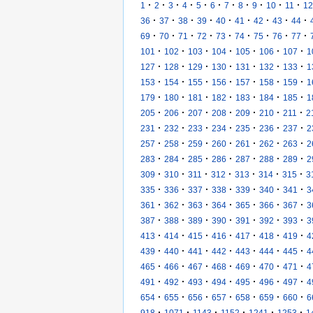
·
·
·
·
·
·
·
·
·
·
·
1
2
3
4
5
6
7
8
9
10
11
12
·
·
·
·
·
·
·
·
·
36
37
38
39
40
41
42
43
44
·
·
·
·
·
·
·
·
·
69
70
71
72
73
74
75
76
77
·
·
·
·
·
·
·
101
102
103
104
105
106
107
1
·
·
·
·
·
·
·
127
128
129
130
131
132
133
1
·
·
·
·
·
·
·
153
154
155
156
157
158
159
1
·
·
·
·
·
·
·
179
180
181
182
183
184
185
1
·
·
·
·
·
·
·
205
206
207
208
209
210
211
2
·
·
·
·
·
·
·
231
232
233
234
235
236
237
2
·
·
·
·
·
·
·
257
258
259
260
261
262
263
2
·
·
·
·
·
·
·
283
284
285
286
287
288
289
2
·
·
·
·
·
·
·
309
310
311
312
313
314
315
3
·
·
·
·
·
·
·
335
336
337
338
339
340
341
3
·
·
·
·
·
·
·
361
362
363
364
365
366
367
3
·
·
·
·
·
·
·
387
388
389
390
391
392
393
3
·
·
·
·
·
·
·
413
414
415
416
417
418
419
4
·
·
·
·
·
·
·
439
440
441
442
443
444
445
4
·
·
·
·
·
·
·
465
466
467
468
469
470
471
4
·
·
·
·
·
·
·
491
492
493
494
495
496
497
4
·
·
·
·
·
·
·
654
655
656
657
658
659
660
6
·
·
·
·
·
·
918
1071
1143
1152
1241
1253
1