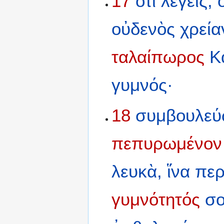
17
ὅτι
λέγεις,
οὐδενὸς
χρεία
ταλαίπωρος
Κ
γυμνός·
18
συμβουλε
πεπυρωμένον
λευκὰ,
ἵνα
περ
γυμνότητός
σο