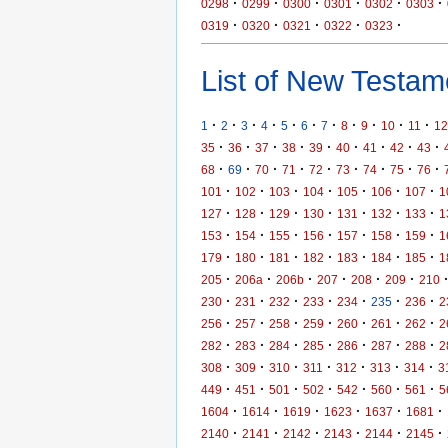
·
·
·
·
·
·
0298
0299
0300
0301
0302
0303
·
·
·
·
·
0319
0320
0321
0322
0323
List of New Testame
·
·
·
·
·
·
·
·
·
·
·
1
2
3
4
5
6
7
8
9
10
11
12
·
·
·
·
·
·
·
·
·
35
36
37
38
39
40
41
42
43
·
·
·
·
·
·
·
·
·
68
69
70
71
72
73
74
75
76
·
·
·
·
·
·
·
101
102
103
104
105
106
107
1
·
·
·
·
·
·
·
127
128
129
130
131
132
133
1
·
·
·
·
·
·
·
153
154
155
156
157
158
159
1
·
·
·
·
·
·
·
179
180
181
182
183
184
185
1
·
·
·
·
·
·
205
206a
206b
207
208
209
210
·
·
·
·
·
·
·
230
231
232
233
234
235
236
2
·
·
·
·
·
·
·
256
257
258
259
260
261
262
2
·
·
·
·
·
·
·
282
283
284
285
286
287
288
2
·
·
·
·
·
·
·
308
309
310
311
312
313
314
3
·
·
·
·
·
·
·
449
451
501
502
542
560
561
5
·
·
·
·
·
·
1604
1614
1619
1623
1637
1681
·
·
·
·
·
·
2140
2141
2142
2143
2144
2145